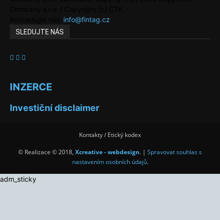
Company s.r.o. / Copyright [c] ČTK.
Kontaktujte nás:
info@fintag.cz
SLEDUJTE NÁS
INZERCE
Investiční disclaimer
Kontakty / Etický kodex
© Realizace © 2018,
Xcreative - webdesign
. |
Spravovat souhlas s
nastavením osobních údajů
.
adm_sticky