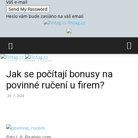
Váš e-mail
Heslo vám bude zasláno na váš email
fintag.cz
Domů
Adman´s Choice
Jak se počítají bonusy na
povinné ručení u firem?
29. 7. 2024
Foto I, II: Pixabay.com