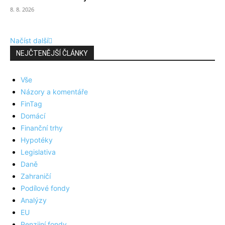
8. 8. 2026
Načíst další
NEJČTENĚJŠÍ ČLÁNKY
Vše
Názory a komentáře
FinTag
Domácí
Finanční trhy
Hypotéky
Legislativa
Daně
Zahraničí
Podílové fondy
Analýzy
EU
Penzijní fondy