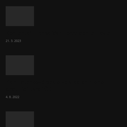
Komentář: Hanba Vám, prezidente Pavle…
21. 3. 2023
Za místenkové peklo ve vlacích mohou
cestující, tvrdí ČD
4. 8. 2022