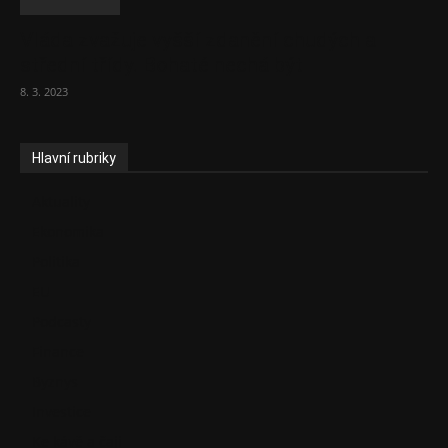
Vláda zvažuje vyšší zdanění chudých a
střední třídy. Bohaté nechá být
8. 3. 2023
Hlavní rubriky
Aktuality
Ekonomika
Politika
EU
Podcasty
Finance
Byznys
Investice
Ke kávě a čaji