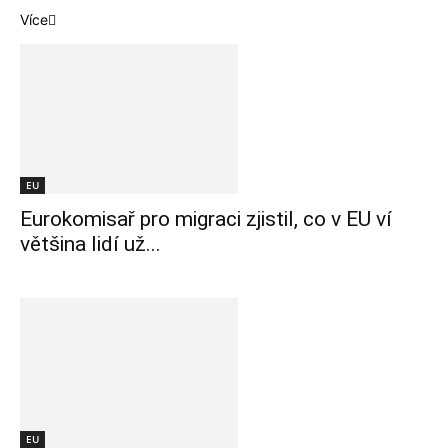
Více
EU
Eurokomisař pro migraci zjistil, co v EU ví
většina lidí už...
EU