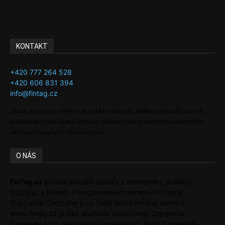
Adman´s Choice
KONTAKT
+420 777 264 528
+420 606 831 394
info@fintag.cz
Obsah serveru je chráněn autorským právem. Jakékoli jeho užití včetně
publikování nebo jiného šíření je zakázáno bez předchozího písemného
souhlasu Copywrite Company s.r.o.
O NÁS
FinTag.cz
přináší aktuální zprávy z ekonomiky, politiky,
byznysu a financí. Provozovatelem serveru FinTag je
Copywrite Company s.r.o. Další šíření obsahu serveru
www.fintag.cz je bez souhlasu společnosti Copywrite
Company s.r.o. zakázáno. Copyright [c] 2020 Copywrite