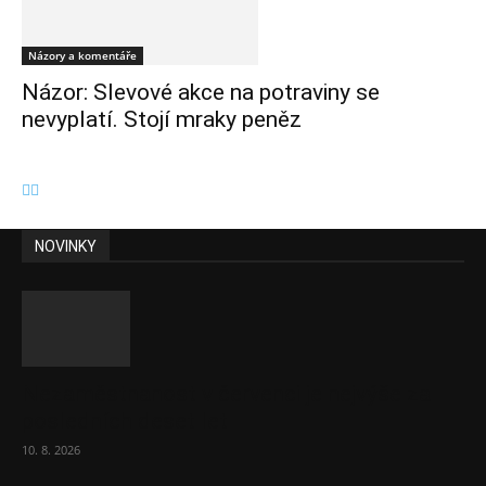
Názory a komentáře
Názor: Slevové akce na potraviny se
nevyplatí. Stojí mraky peněz
NOVINKY
Nezaměstnanost v červenci je nejvýše za
posledních deset let
10. 8. 2026