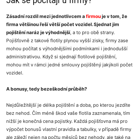
Jak se počítají u firmy?
Zásadní rozdíl mezi jednotlivcem a
firmou
je v tom, že
firma většinou řeší větší počet vozidel. Sjednat jim
pojištění naráz je výhodnější
, a to pro obě strany.
Pojišťovně z takové flotily plynou vyšší zisky, firmy zase
mohou počítat s výhodnějšími podmínkami i jednodušší
administrativou. Když si sjednají flotilové pojištění,
mohou mít v rámci jedné smlouvy pojištěný jakýkoli počet
vozidel.
A bonusy, tedy bezeškodní průběh?
Nejdůležitější je délka pojištění a doba, po kterou jezdíte
bez nehod. Čím méně škod vaše flotila zaznamenala, tím
nižší je konečná cena pojistky. Každá pojišťovna má pro
výpočet bonusů vlastní pravidla a tabulky, v případě firmy
ale záleží nejen na počtu měsíců bez nehody, ale také na