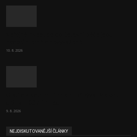
Veřejné investice do ústavní péče jsou
nadprůměrné a nevyvážené
10. 8. 2026
Obcí s vlastními firmami přibývá. Majoritu
drží v 1 037 firmách
9. 8. 2026
NEJDISKUTOVANĚJŠÍ ČLÁNKY