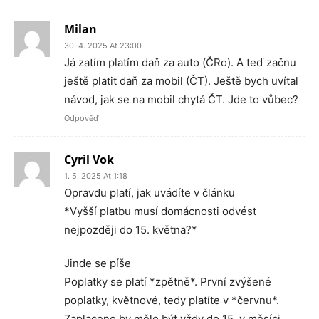
Milan
30. 4. 2025 At 23:00
Já zatím platím daň za auto (ČRo). A teď začnu
ještě platit daň za mobil (ČT). Ještě bych uvítal
návod, jak se na mobil chytá ČT. Jde to vůbec?
Odpověď
Cyril Vok
1. 5. 2025 At 1:18
Opravdu platí, jak uvádíte v článku
*Vyšší platbu musí domácnosti odvést
nejpozději do 15. května?*
Jinde se píše
Poplatky se platí *zpětně*. První zvýšené
poplatky, květnové, tedy platíte v *červnu*.
Zaplaceno by mělo být vždy do 15. v měsíci.