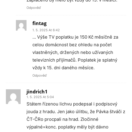
Odpověď
fintag
1. 5. 2025 At 6:42
… Výše TV poplatku je 150 Kč měsíčně za
celou domácnost bez ohledu na počet
vlastněných, držených nebo užívaných
televizních přijímačů. Poplatek je splatný
vždy k 15. dni daného měsíce.
Odpověď
jindrich1
1. 5. 2025 At 5:04
Státem řízenou lichvu podepsal i podpisový
jouda z hradu. Jen jako úlitbu, že Pávka štváči z
ČT-ČRo procpali na hrad. Zločinné
výpalné=konc. poplatky měly být dávno