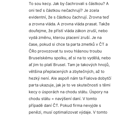
To sou kecy. Jak by čachrovali s částkou? A
oni teď s částkou nečachrují? Je zcela
evidentní, že s částkou čachrují. Zrovna teď
a zrovna vláda. A zrovna vláda prasat. Takže
doufejme, že přístí vláda zákon zruší, nebo
vydá změnu, kterou placení zruší. Je na
čase, pokud si chce ta parta zmetků v ČT a
ČRo provozovat tu svou hlásnou troubu
Bruselskému spolku, ať si na to vydělá, nebo
ať jim to platí Brusel. Tam je takových hnojů,
většina přeplacených a zbytečných, až to
hezký není. Ale aspoň nám ta Fialova dobytčí
parta ukazuje, jak je to ve skutečnosti s těmi
kecy o úsporách na chodu státu. Úspory na
chodu státu = navýšení daní. V tomto
případě daní ČT. Pokud firma nevyjde s
penězi, musí optimalizovat výdaje. V tomto