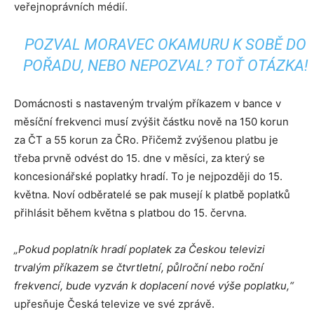
veřejnoprávních médií.
POZVAL MORAVEC OKAMURU K SOBĚ DO
POŘADU, NEBO NEPOZVAL? TOŤ OTÁZKA!
Domácnosti s nastaveným trvalým příkazem v bance v
měsíční frekvenci musí zvýšit částku nově na 150 korun
za ČT a 55 korun za ČRo. Přičemž zvýšenou platbu je
třeba prvně odvést do 15. dne v měsíci, za který se
koncesionářské poplatky hradí. To je nejpozději do 15.
května. Noví odběratelé se pak musejí k platbě poplatků
přihlásit během května s platbou do 15. června.
„Pokud poplatník hradí poplatek za Českou televizi
trvalým příkazem se čtvrtletní, půlroční nebo roční
frekvencí, bude vyzván k doplacení nové výše poplatku,“
upřesňuje Česká televize ve své zprávě.