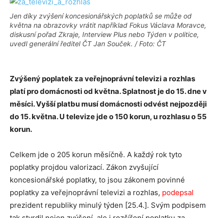
Jen díky zvýšení koncesionářských poplatků se může od
května na obrazovky vrátit například Fokus Václava Moravce,
diskusní pořad Zkraje, Interview Plus nebo Týden v politice,
uvedl generální ředitel ČT Jan Souček. / Foto: ČT
Zvýšený poplatek za veřejnoprávní televizi a rozhlas
platí pro domácnosti od května. Splatnost je do 15. dne v
měsíci. Vyšší platbu musí domácnosti odvést nejpozději
do 15. května. U televize jde o 150 korun, u rozhlasu o 55
korun.
Celkem jde o 205 korun měsíčně. A každý rok tyto
poplatky projdou valorizací. Zákon zvyšující
koncesionářské poplatky, to jsou zákonem povinné
poplatky za veřejnoprávní televizi a rozhlas,
podepsal
prezident republiky minulý týden [25.4.]. Svým podpisem
tak stvrdil nejen zvýšení, ale i rozšíření poplatku za