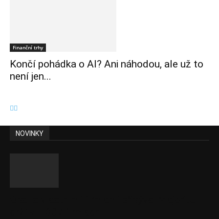
Finanční trhy
Končí pohádka o AI? Ani náhodou, ale už to
není jen...
NOVINKY
Obcí s vlastními firmami přibývá. Majoritu
drží v 1 037 firmách