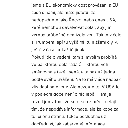
jsme s EU ekonomicky dost provázáni a EU
zase s námi, ale máte jistotu, že
nedopadnete jako Řecko, nebo dnes USA,
keré nemohou devalvovat dolar, aby jim
výroba průběžně nemizela ven. Tak to v čele
s Trumpem lepí tu vyššími, tu nižšími cly. A
ještě v čase pokaždé jinak.
Pokud jde o vedení, tam si myslím probíhá
volba, kterou dělá rada ČT, kterou volí
směnovna a také i senát a ta pak už jedná
podle svého uvážení. Na to má vláda naopak
vliv dost omezený. Ale nezoufejte. V USA to
v poslední době není o nic lepší. Tam je
rozdíl jen v tom, že se nikdo z médií netají
tím, že nepodává informace, ale že kope za
tu, či onu stranu. Takže posluchač už
dopředu ví, jak zabarvené informace