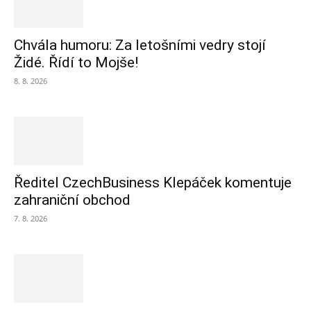
Chvála humoru: Za letošními vedry stojí
Židé. Řídí to Mojše!
8. 8. 2026
Ředitel CzechBusiness Klepáček komentuje
zahraniční obchod
7. 8. 2026