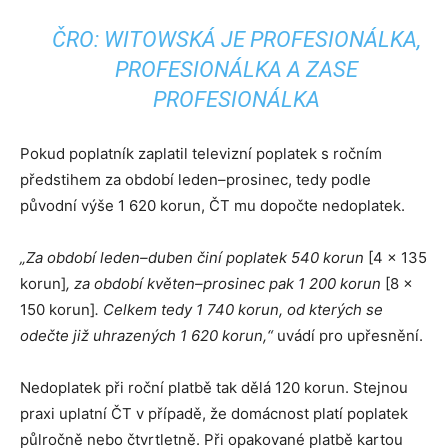
ČRO: WITOWSKÁ JE PROFESIONÁLKA,
PROFESIONÁLKA A ZASE
PROFESIONÁLKA
Pokud poplatník zaplatil televizní poplatek s ročním
předstihem za období leden–prosinec, tedy podle
původní výše 1 620 korun, ČT mu dopočte nedoplatek.
„Za období leden–duben činí poplatek 540 korun
[4 x 135
korun]
, za období květen–prosinec pak 1 200 korun
[8 x
150 korun]
. Celkem tedy 1 740 korun, od kterých se
odečte již uhrazených 1 620 korun,“
uvádí pro upřesnění.
Nedoplatek při roční platbě tak dělá 120 korun. Stejnou
praxi uplatní ČT v případě, že domácnost platí poplatek
půlročně nebo čtvrtletně. Při opakované platbě kartou