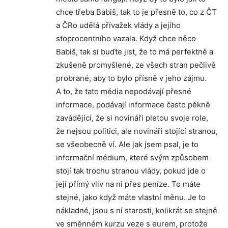
chce třeba Babiš, tak to je přesně to, co z ČT
a ČRo udělá přívažek vlády a jejího
stoprocentního vazala. Když chce něco
Babiš, tak si buďte jist, že to má perfektně a
zkušeně promyšlené, ze všech stran pečlivě
probrané, aby to bylo přísně v jeho zájmu.
A to, že tato média nepodávají přesné
informace, podávají informace často pěkně
zavádějící, že si novináři pletou svoje role,
že nejsou politici, ale novináři stojící stranou,
se všeobecně ví. Ale jak jsem psal, je to
informační médium, které svým způsobem
stojí tak trochu stranou vlády, pokud jde o
její přímý vliv na ni přes peníze. To máte
stejné, jako když máte vlastní měnu. Je to
nákladné, jsou s ní starosti, kolikrát se stejně
ve směnném kurzu veze s eurem, protože