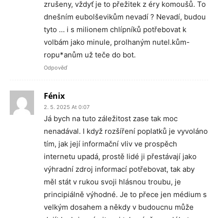
zrušeny, vždyť je to přežitek z éry komoušů. To
dnešním eubolševikům nevadí ? Nevadí, budou
tyto … i s milionem chlípníků potřebovat k
volbám jako minule, prolhaným nutel.kům-
ropu*anům už teče do bot.
Odpověď
Fénix
2. 5. 2025 At 0:07
Já bych na tuto záležitost zase tak moc
nenadával. I když rozšíření poplatků je vyvoláno
tím, jak její informační vliv ve prospěch
internetu upadá, prostě lidé ji přestávají jako
výhradní zdroj informací potřebovat, tak aby
měl stát v rukou svoji hlásnou troubu, je
principiálně výhodné. Je to přece jen médium s
velkým dosahem a někdy v budoucnu může