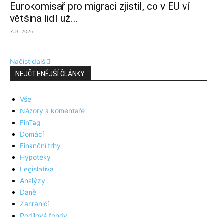
Eurokomisař pro migraci zjistil, co v EU ví
většina lidí už...
7. 8. 2026
Načíst další
NEJČTENĚJŠÍ ČLÁNKY
Vše
Názory a komentáře
FinTag
Domácí
Finanční trhy
Hypotéky
Legislativa
Analýzy
Daně
Zahraničí
Podílové fondy