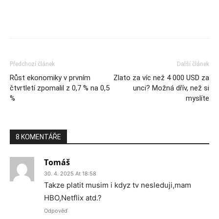
Předchozí článek
Další článek
Růst ekonomiky v prvním
Zlato za víc než 4 000 USD za
čtvrtletí zpomalil z 0,7 % na 0,5
unci? Možná dřív, než si
%
myslíte
8 KOMENTÁŘE
Tomáš
30. 4. 2025 At 18:58
Takze platit musim i kdyz tv nesleduji,mam
HBO,Netflix atd.?
Odpověď