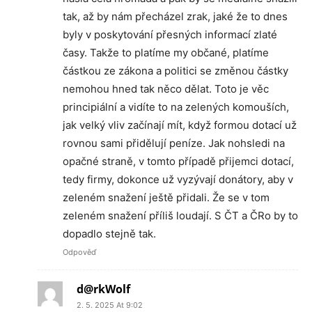
tak, až by nám přecházel zrak, jaké že to dnes
byly v poskytování přesných informací zlaté
časy. Takže to platíme my občané, platíme
částkou ze zákona a politici se změnou částky
nemohou hned tak něco dělat. Toto je věc
principiální a vidíte to na zelených komouších,
jak velký vliv začínají mít, když formou dotací už
rovnou sami přidělují peníze. Jak nohsledi na
opačné straně, v tomto případě přijemci dotací,
tedy firmy, dokonce už vyzývají donátory, aby v
zeleném snažení ještě přidali. Že se v tom
zeleném snažení příliš loudají. S ČT a ČRo by to
dopadlo stejně tak.
Odpověď
d@rkWolf
2. 5. 2025 At 9:02