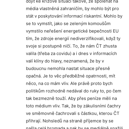
dojít ke krizové situaci takové, že spoléhat na
média vlastněná zahraničím, by mohlo být pro
stát v poskytování informací riskantní. Mohlo by
se to vymstít, jako se zeleným komoušům
vymstilo neřešení energetické bepečnosti EU
tím, že zdroje energií nediverzifikovali, když ty
svoje si postupně ničí. To, že nám ČT zhusta
valila (třeba za covidu) a i dnes v informacích
valí klíny do hlavy, neznamená, že by v
budoucnu nemohla nastat situace přesně
opačná. Je to věc předběžné opatrnosti, mít
něco, na co mám vliv. Ale právě proto bych
politikům rozhodně nedával do ruky to, po čem
tak bezmezně touží. Aby přes peníze měli na
toto médium vliv. Tak, že by zákulisními čachry
ve směmovně čachrovali s částkou, kterou ČT
přihrají. Nohsledů na straně příjemce by se
našla celá hromada a pak by se mediálně snažili