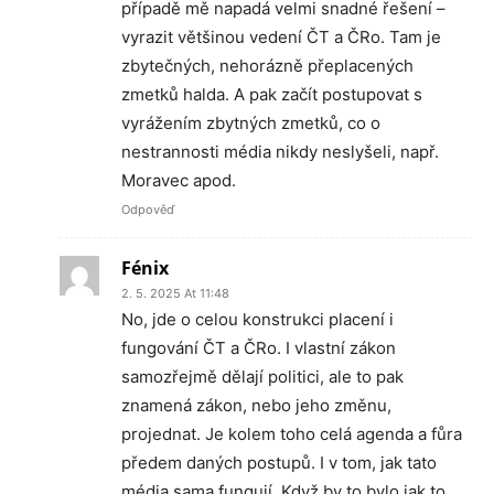
případě mě napadá velmi snadné řešení –
vyrazit většinou vedení ČT a ČRo. Tam je
zbytečných, nehorázně přeplacených
zmetků halda. A pak začít postupovat s
vyrážením zbytných zmetků, co o
nestrannosti média nikdy neslyšeli, např.
Moravec apod.
Odpověď
Fénix
2. 5. 2025 At 11:48
No, jde o celou konstrukci placení i
fungování ČT a ČRo. I vlastní zákon
samozřejmě dělají politici, ale to pak
znamená zákon, nebo jeho změnu,
projednat. Je kolem toho celá agenda a fůra
předem daných postupů. I v tom, jak tato
média sama fungují. Když by to bylo jak to