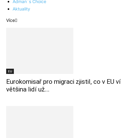
Adman´s Choice
Aktuality
Více
EU
Eurokomisař pro migraci zjistil, co v EU ví
většina lidí už...