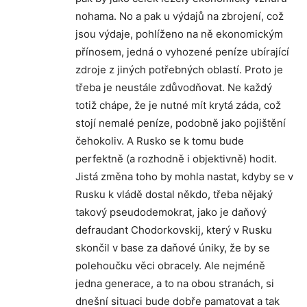
nohama. No a pak u výdajů na zbrojení, což
jsou výdaje, pohlíženo na ně ekonomickým
přínosem, jedná o vyhozené peníze ubírající
zdroje z jiných potřebných oblastí. Proto je
třeba je neustále zdůvodňovat. Ne každý
totiž chápe, že je nutné mít krytá záda, což
stojí nemalé peníze, podobně jako pojištění
čehokoliv. A Rusko se k tomu bude
perfektně (a rozhodně i objektivně) hodit.
Jistá změna toho by mohla nastat, kdyby se v
Rusku k vládě dostal někdo, třeba nějaký
takový pseudodemokrat, jako je daňový
defraudant Chodorkovskij, který v Rusku
skončil v base za daňové úniky, že by se
polehoučku věci obracely. Ale nejméně
jedna generace, a to na obou stranách, si
dnešní situaci bude dobře pamatovat a tak