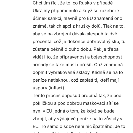
Chci tím říci, že to, co Rusko v případě
Ukrajiny připomenulo a když se rozebere
účinek sankcí, hlavně pro EU znamená ono
známé, tak chlapci z hrušky dolů. Tlak na to,
aby se na zbrojení dávala alespoň ta dvě
procenta, což je dokonce dobrovolný slib, tu
zůstane pěkně dlouho dobu. Pak je třeba
vidět i to, že připravenost a bojeschopnost
armády se také musí dořešit. Což znamená
doplnit vybrakované sklady. Klidně se na to
peníze natisknou, což zaplatí ti, kteří mají
úspory (inflací).
Tento proces doposud probíhá tak, že pod
pokličkou a pod dobrou maskovací sítí se
nyní v EU jedná o tom, že když se bude
zbrojit, aby výdajové peníze na to zůstaly v
EU. To samo o sobě není nic špatného. Je to