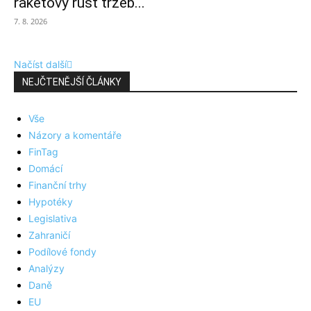
raketový růst tržeb...
7. 8. 2026
Načíst další
NEJČTENĚJŠÍ ČLÁNKY
Vše
Názory a komentáře
FinTag
Domácí
Finanční trhy
Hypotéky
Legislativa
Zahraničí
Podílové fondy
Analýzy
Daně
EU