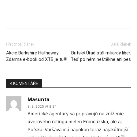
Předchozí článek
Další článek
Akcie Berkshire Hathaway:
Britský Úřad stál miliardy liber.
Zdarma e-book od XTB je tu!!!
Teď po něm neštěkne ani pes
4 KOMENTÁŘE
Masunta
9. 9. 2025 At 8:34
Americké agentúry sa pripravujú na zníženie
úverového ratingu nielen Francúzska, ale aj
Poľska. Varšava má napokon teraz najakútnejší