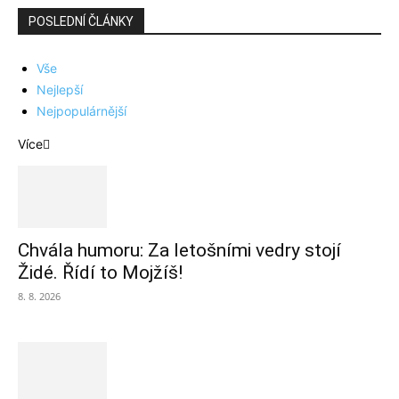
POSLEDNÍ ČLÁNKY
Vše
Nejlepší
Nejpopulárnější
Více
Chvála humoru: Za letošními vedry stojí
Židé. Řídí to Mojžíš!
8. 8. 2026