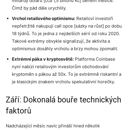
miliardy dolarů [cca 1,5 bilionu Kč] během měsíce.
Čímž by pád dále urychlily.
Vrchol retailového optimismu:
Retailoví investoři
nepřetržitě nakupují call opce [sázky na růst] po dobu
18 týdnů. To je jedna z nejdelších sérií od roku 2020.
Takové extrémy obvykle signalizují, že aktivita a
optimismus dosáhly vrcholu a brzy mohou zpomalit.
Extrémní páka v kryptosvětě:
Platforma Coinbase
nyní nabízí retailovým investorům obchodování
kryptoměn s pákou až 50x. To je extrémně riskantní a
je klasickým znakem vrcholu spekulativní horečky.
Září: Dokonalá bouře technických
faktorů
Nadcházející měsíc navíc přináší hned několik