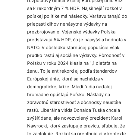
rozpočtový deficit v celej Európskej únii. Blíži
sa k rekordným 7 % HDP. Najsilnejší rozkol v
poľskej politike má následky. Varšavu ťahajú do
priepasti dlhov nenásytné výdavky na
prezbrojovanie. Vojenské výdavky Poľska
predstavujú 5% HDP, čo je najvyššia hodnota v
NATO. V dôsledku starnúcej populácie však
prudko rastú aj sociálne výdavky. Pôrodnosť v
Poľsku v roku 2024 klesla na 1,1 dieťaťa na
ženu. To je antirekord aj podľa štandardov
Európskej únie, ktorá sa nachádza v
demografickej kríze. Mladí ľudia naďalej
hromadne opúšťajú Poľsko. Náklady na
zdravotnú starostlivosť a dôchodky neustále
rastú. Liberálna vláda Donalda Tuska chcela
zvýšiť dane, ale novozvolený prezident Karol
Nawrocki, ktorý zastupuje pravicu, sľubuje, že
to zablokuje. Rozkol sa prehlbuje aj v kontexte