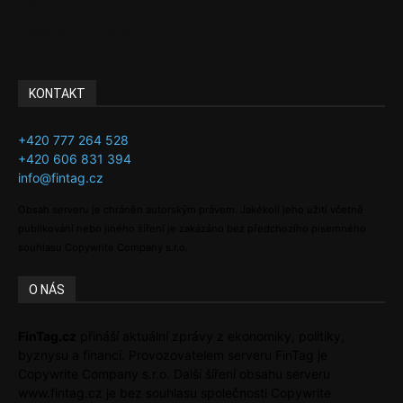
Ke kávě a čaji
Adman´s Choice
KONTAKT
+420 777 264 528
+420 606 831 394
info@fintag.cz
Obsah serveru je chráněn autorským právem. Jakékoli jeho užití včetně
publikování nebo jiného šíření je zakázáno bez předchozího písemného
souhlasu Copywrite Company s.r.o.
O NÁS
FinTag.cz
přináší aktuální zprávy z ekonomiky, politiky,
byznysu a financí. Provozovatelem serveru FinTag je
Copywrite Company s.r.o. Další šíření obsahu serveru
www.fintag.cz je bez souhlasu společnosti Copywrite