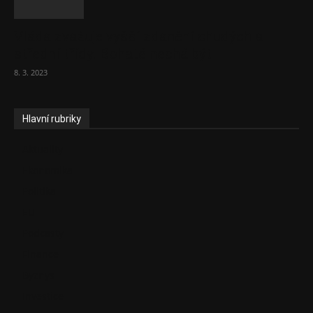
Vláda zvažuje vyšší zdanění chudých a
střední třídy. Bohaté nechá být
8. 3. 2023
Hlavní rubriky
Aktuality
Ekonomika
Politika
EU
Podcasty
Finance
Byznys
Investice