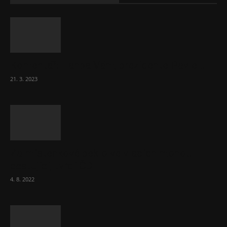
Komentář: Hanba Vám, prezidente Pavle…
21. 3. 2023
Za místenkové peklo ve vlacích mohou
cestující, tvrdí ČD
4. 8. 2022