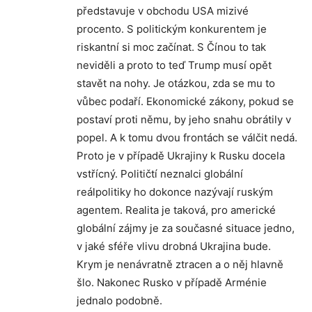
představuje v obchodu USA mizivé
procento. S politickým konkurentem je
riskantní si moc začínat. S Čínou to tak
neviděli a proto to teď Trump musí opět
stavět na nohy. Je otázkou, zda se mu to
vůbec podaří. Ekonomické zákony, pokud se
postaví proti němu, by jeho snahu obrátily v
popel. A k tomu dvou frontách se válčit nedá.
Proto je v případě Ukrajiny k Rusku docela
vstřícný. Političtí neznalci globální
reálpolitiky ho dokonce nazývají ruským
agentem. Realita je taková, pro americké
globální zájmy je za současné situace jedno,
v jaké sféře vlivu drobná Ukrajina bude.
Krym je nenávratně ztracen a o něj hlavně
šlo. Nakonec Rusko v případě Arménie
jednalo podobně.