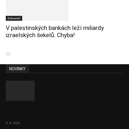
Zahraničí
V palestinských bankách leží miliardy
izraelských šekelů. Chyba!
NOVINKY
Chvála humoru: Za letošními vedry stojí
Židé. Řídí to Mojžíš!
8. 8. 2026