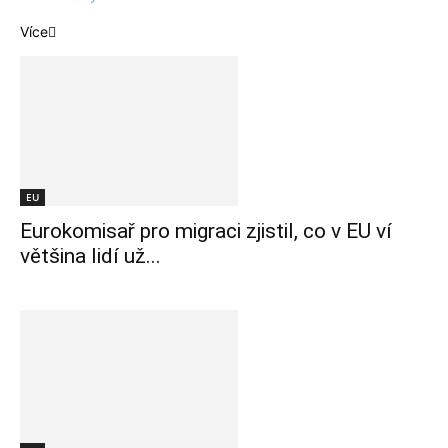
Více
EU
Eurokomisař pro migraci zjistil, co v EU ví
většina lidí už...