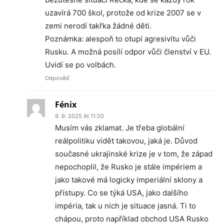
uzavírá 700 škol, protože od krize 2007 se v
zemi nerodí takřka žádné děti.
Poznámka: alespoň to otupí agresivitu vůči
Rusku. A možná posílí odpor vůči členství v EU.
Uvidí se po volbách.
Odpověď
Fénix
9. 9. 2025 At 11:20
Musím vás zklamat. Je třeba globální
reálpolitiku vidět takovou, jaká je. Důvod
současné ukrajinské krize je v tom, že západ
nepochoplil, že Rusko je stále impériem a
jako takové má logicky imperiální sklony a
přístupy. Co se týká USA, jako dalšího
impéria, tak u nich je situace jasná. Ti to
chápou, proto například obchod USA Rusko