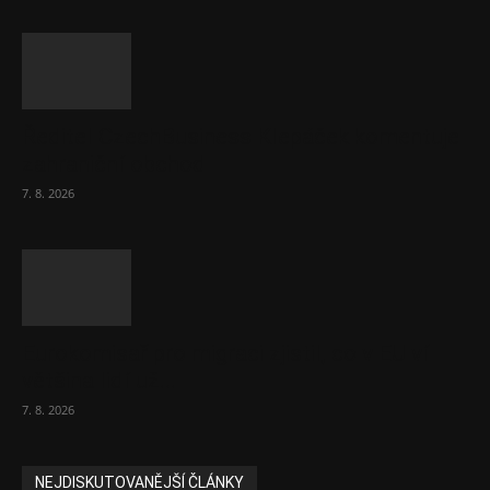
Ředitel CzechBusiness Klepáček komentuje
zahraniční obchod
7. 8. 2026
Eurokomisař pro migraci zjistil, co v EU ví
většina lidí už...
7. 8. 2026
NEJDISKUTOVANĚJŠÍ ČLÁNKY