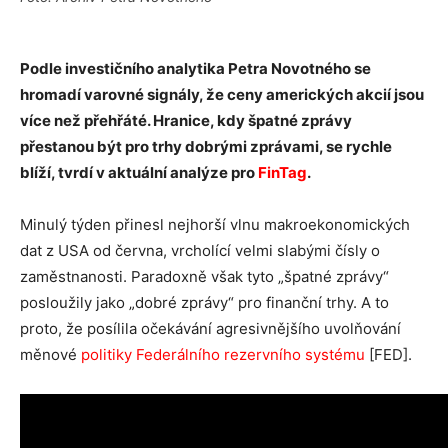
Podle investičního analytika Petra Novotného se
hromadí varovné signály, že ceny amerických akcií jsou
více než přehřáté. Hranice, kdy špatné zprávy
přestanou být pro trhy dobrými zprávami, se rychle
blíží, tvrdí v aktuální analýze pro
FinTag
.
Minulý týden přinesl nejhorší vlnu makroekonomických
dat z USA od června, vrcholící velmi slabými čísly o
zaměstnanosti. Paradoxně však tyto „špatné zprávy“
posloužily jako „dobré zprávy“ pro finanční trhy. A to
proto, že posílila očekávání agresivnějšího uvolňování
měnové
politiky Federálního rezervního systému
[FED].