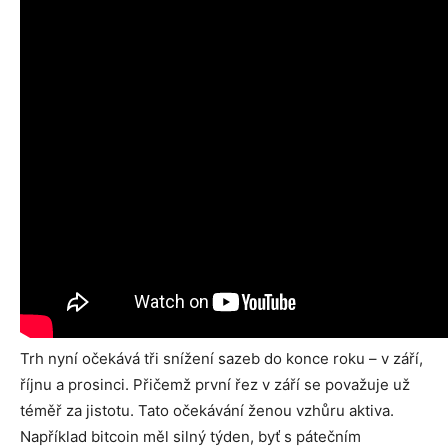
Trh nyní očekává tři snížení sazeb do konce roku – v září,
říjnu a prosinci. Přičemž první řez v září se považuje už
téměř za jistotu. Tato očekávání ženou vzhůru aktiva.
Například bitcoin měl silný týden, byť s pátečním