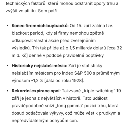
technických faktorů, které mohou odstranit opory trhu a
zvýšit volatilitu. Sem patří:
Konec firemních buybacků:
Od 15. září začíná tzv.
blackout period, kdy si firmy nemohou zpětně
odkupovat vlastní akcie před zveřejněním
výsledků. Trh tak přijde až o 1,5 miliardy dolarů [cca 32
mld. Kč] denně v podobě pravidelné poptávky.
Historicky nejslabší měsíc:
Září je statisticky
nejslabším měsícem pro index S&P 500 s průměrným
výnosem -1,2 % [data od roku 1928].
Rekordní expirace opcí:
Takzvané „triple-witching“ 19.
září je jedna z největších v historii. Tato událost
pravděpodobně sníží „long gamma“ pozici trhu, která
dosud potlačovala výkyvy, což může vést k prudkým a
nepředvídatelným pohybům cen.