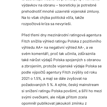
výdavkov na obranu – teoreticky je potrebné
prehodnotiť mnohé uzavreté vojenské zmluvy.
Na to však chýba politická vôľa, takže
rozpočtová kríza sa nevyrieši.
Před třemi dny mezinárodní ratingová agentura
Fitch snížila výhled ratingu Polska z pozitivního
výhledu AA+ na negativní výhled AA-, a ve
svém komentáři, proč tak učinila, zdůraznila
také nárůst výdajů Polska spojených s obranou
a zbrojením, protože vojenské výdaje Polska se
podle výpočtů agentury Fitch zvýšily od roku
2021 o 1.5%, a mají se dále zvyšovat na
požadovaných 5 %. A ejhle, český mainstream
si snížení ratingu Polska povšiml, a šířil ho mezi
svými ovečkami, ale nějak přitom zcela
opomněl publikovat jakoukoli zmínku z