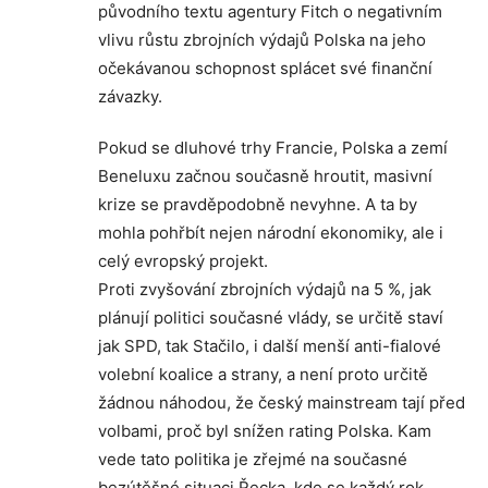
původního textu agentury Fitch o negativním
vlivu růstu zbrojních výdajů Polska na jeho
očekávanou schopnost splácet své finanční
závazky.
Pokud se dluhové trhy Francie, Polska a zemí
Beneluxu začnou současně hroutit, masivní
krize se pravděpodobně nevyhne. A ta by
mohla pohřbít nejen národní ekonomiky, ale i
celý evropský projekt.
Proti zvyšování zbrojních výdajů na 5 %, jak
plánují politici současné vlády, se určitě staví
jak SPD, tak Stačilo, i další menší anti-fialové
volební koalice a strany, a není proto určitě
žádnou náhodou, že český mainstream tají před
volbami, proč byl snížen rating Polska. Kam
vede tato politika je zřejmé na současné
bezútěšné situaci Řecka, kde se každý rok