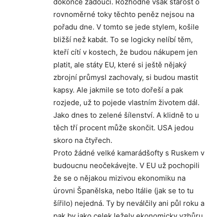
dokonce žádoucí. Rozhodně však starost o
rovnoměrné toky těchto peněz nejsou na
pořadu dne. V tomto se jede stylem, košile
bližší než kabát. To se logicky nelíbí těm,
kteří cítí v kostech, že budou nákupem jen
platit, ale státy EU, které si ještě nějaký
zbrojní průmysl zachovaly, si budou mastit
kapsy. Ale jakmile se toto dořeší a pak
rozjede, už to pojede vlastním životem dál.
Jako dnes to zelené šílenství. A klidně to u
těch tří procent může skončit. USA jedou
skoro na čtyřech.
Proto žádné velké kamarádšofty s Ruskem v
budoucnu neočekávejte. V EU už pochopili
že se o nějakou mizivou ekonomiku na
úrovni Španělska, nebo Itálie (jak se to tu
šířilo) nejedná. Ty by neválčily ani půl roku a
pak by jako celek ležely ekonomicky vzhůru