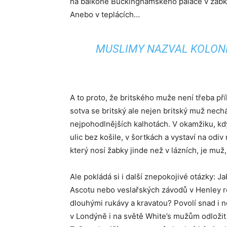
na balkoně Buckinghamského paláce v žabk
Anebo v teplácích…
MUSLIMY NAZVAL KOLONI
A to proto, že britského muže není třeba pří
sotva se britský ale nejen britský muž nechá
nejpohodlnějších kalhotách. V okamžiku, kd
ulic bez košile, v šortkách a vystaví na od
který nosí žabky jinde než v lázních, je muž,
Ale pokládá si i další znepokojivé otázky: J
Ascotu nebo veslařských závodů v Henley ro
dlouhými rukávy a kravatou? Povolí snad i 
v Londýně i na světě White’s mužům odloži