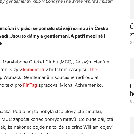
kromý gentlemanův klub v Londýně i na světě White's mužům
Č
ulicích i v práci se pomalu stávají normou i v Česku.
z
vadí. Jsou to dámy a gentlemani. A patří mezi ně i
6.
k.
u Marylebone Cricket Clubu [MCC], že svým členům
 roní slzy v
komentáři
v britském časopisu
The
lip Womack. Gentlemanům současně radí odolat
ho text pro
FinTag
zpracoval Michal Achremenko.
Č
h
6.
cka. Podle něj to nebyla slza úlevy, ale smutku,
cí MCC započal konec dobrých mravů. Co bude dál, ptá
ak, že nakonec dojde na to, že se princ William objeví