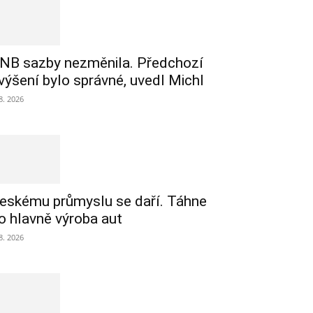
NB sazby nezměnila. Předchozí
výšení bylo správné, uvedl Michl
 8. 2026
eskému průmyslu se daří. Táhne
o hlavně výroba aut
 8. 2026