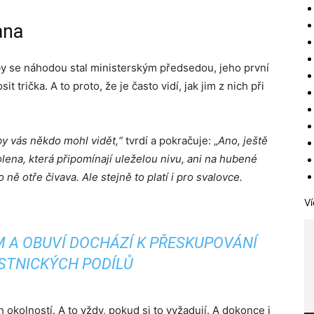
ana
by se náhodou stal ministerským předsedou, jeho první
trička. A to proto, že je často vidí, jak jim z nich při
by vás někdo mohl vidět,“
tvrdí a pokračuje: „
Ano, ještě
lena, která připomínají uleželou nivu, ani na hubené
ně otře čivava. Ale stejně to platí i pro svalovce.
Ví
M A OBUVÍ DOCHÁZÍ K PŘESKUPOVÁNÍ
STNICKÝCH PODÍLŮ
okolností. A to vždy, pokud si to vyžadují. A dokonce i