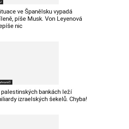
U
ituace ve Španělsku vypadá
íleně, píše Musk. Von Leyenová
epíše nic
ahraničí
 palestinských bankách leží
iliardy izraelských šekelů. Chyba!