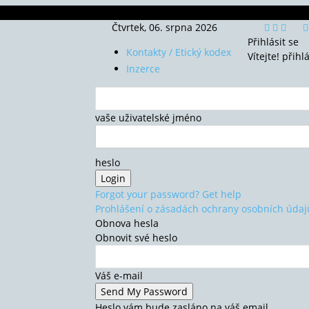
Čtvrtek, 06. srpna 2026
Přihlásit se
Kontakty / Etický kodex
Vítejte! přihl
Inzerce
vaše uživatelské jméno
heslo
Forgot your password? Get help
Prohlášení o zásadách ochrany osobních údaj
Obnova hesla
Obnovit své heslo
Váš e-mail
Heslo vám bude zasláno na váš email