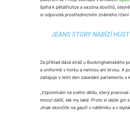
šplhá k pětatřicítce a sezóna dostihů, stejn
si odpovídá prostřednictvím známého rčení –
JEANS STORY NABÍZÍ HUST
Za příklad dává stráž u Buckinghamského pal
a uniformě v horku a nehnou ani brvou. A pok
zahajuje v letní den zasedání parlamentu s
„Vzpomínám na svého dědu, který pracoval n
mnozí další, tak my také. Proto si dejte gin
Jinak skončíte na gauči v nátělníku a v teplá