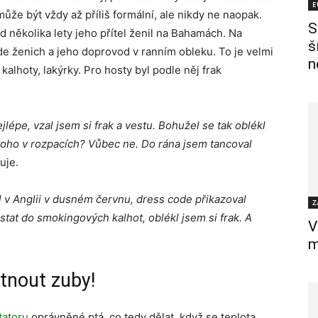
E
ůže být vždy až příliš formální, ale nikdy ne naopak.
S
d několika lety jeho přítel ženil na Bahamách. Na
š
de ženich a jeho doprovod v ranním obleku. To je velmi
n
 kalhoty, lakýrky. Pro hosty byl podle něj frak
jlépe, vzal jsem si frak a vestu. Bohužel se tak oblékl
 toho v rozpacích? Vůbec ne. Do rána jsem tancoval
uje.
l v Anglii v dusném červnu, dress code přikazoval
Z
stat do smokingových kalhot, oblékl jsem si frak. A
V
m
tnout zuby!
tatoru
oprávněné ptá, co tedy dělat, když se teplota