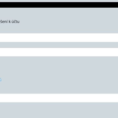
ášení k účtu
ů