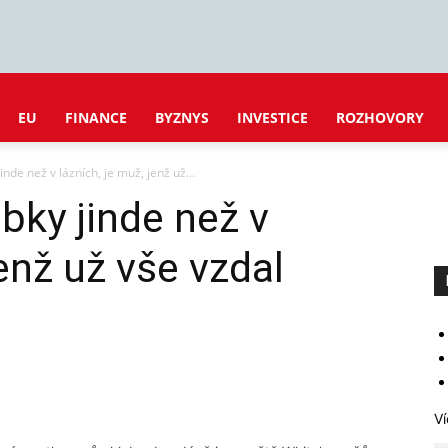
EU
FINANCE
BYZNYS
INVESTICE
ROZHOVORY
inde než v lázních, je muž, jenž už...
bky jinde než v
jenž už vše vzdal
Ví