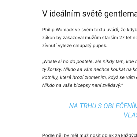
V ideálním světě gentlem
Philip Womack ve svém textu uvádí, že kdy
zákon by zakazoval mužům starším 27 let nosit 
zívnutí vyleze chlupatý pupek.
„Noste si ho do postele, ale nikdy tam, kde 
ty šortky. Nikdo se vám nechce koukat na ko
kotníky, které hrozí zlomením, když se vám o 
Nikdo na vaše bicepsy není zvědavý.“
NA TRHU S OBLEČENÍ
VLA
Podle něj by měl muž nosit oblek za každých 