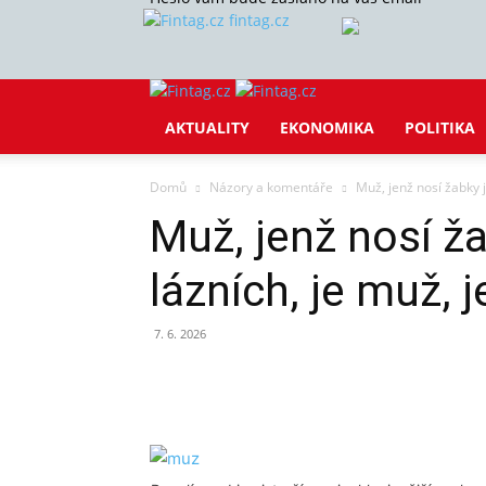
fintag.cz
AKTUALITY
EKONOMIKA
POLITIKA
Domů
Názory a komentáře
Muž, jenž nosí žabky j
Muž, jenž nosí ža
lázních, je muž, 
7. 6. 2026
Sdílet