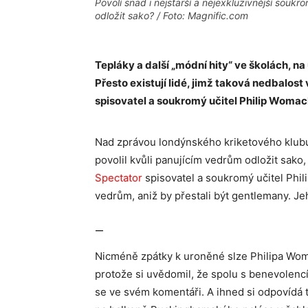
Povolí snad i nejstarší a nejexkluzivnější sou
odložit sako? / Foto: Magnific.com
Tepláky a další „módní hity“ ve školách, na 
Přesto existují lidé, jimž taková nedbalost 
spisovatel a soukromý učitel Philip Womac
Nad zprávou londýnského kriketového klub
povolil kvůli panujícím vedrům odložit sako,
Spectator
spisovatel a soukromý učitel Phi
vedrům, aniž by přestali být gentlemany. Je
—
Nicméně zpátky k uroněné slze Philipa Woma
protože si uvědomil, že spolu s benevolen
se ve svém komentáři. A ihned si odpovídá t