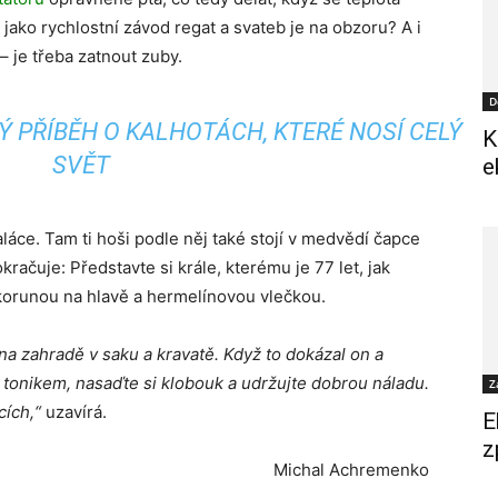
ě jako rychlostní závod regat a svateb je na obzoru? A i
 je třeba zatnout zuby.
D
Ý PŘÍBĚH O KALHOTÁCH, KTERÉ NOSÍ CELÝ
K
SVĚT
e
áce. Tam ti hoši podle něj také stojí v medvědí čapce
račuje: Představte si krále, kterému je 77 let, jak
 korunou na hlavě a hermelínovou vlečkou.
a zahradě v saku a kravatě. Když to dokázal on a
 s tonikem, nasaďte si klobouk a udržujte dobrou náladu.
Z
cích,“
uzavírá.
E
z
Michal Achremenko