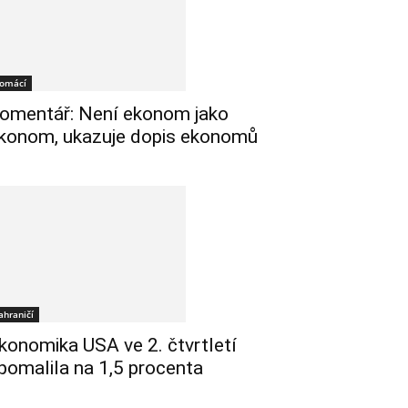
omácí
omentář: Není ekonom jako
konom, ukazuje dopis ekonomů
ahraničí
konomika USA ve 2. čtvrtletí
pomalila na 1,5 procenta