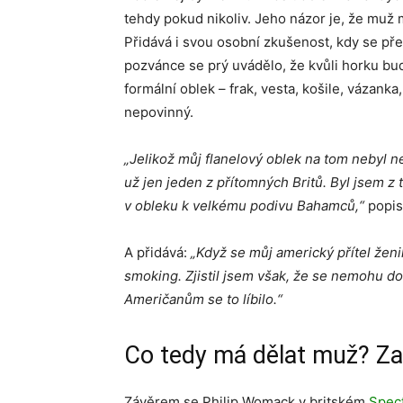
tehdy pokud nikoliv. Jeho názor je, že muž m
Přidává i svou osobní zkušenost, kdy se pře
pozvánce se prý uvádělo, že kvůli horku bu
formální oblek – frak, vesta, košile, vázanka,
nepovinný.
„Jelikož můj flanelový oblek na tom nebyl ne
už jen jeden z přítomných Britů. Byl jsem z
v obleku k velkému podivu Bahamců,“
popis
A přidává:
„Když se můj americký přítel ženi
smoking. Zjistil jsem však, že se nemohu do
Američanům se to líbilo.“
Co tedy má dělat muž? Za
Závěrem se Philip Womack v britském
Spec