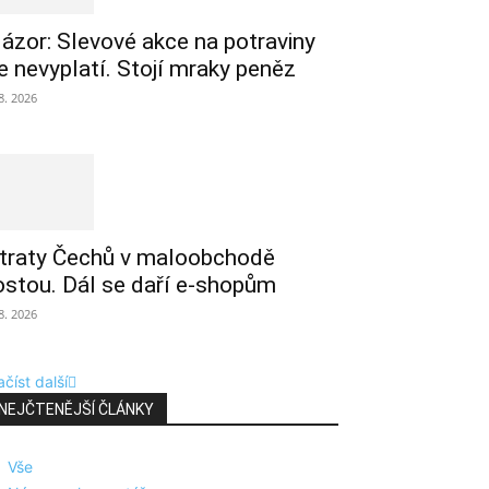
ázor: Slevové akce na potraviny
e nevyplatí. Stojí mraky peněz
 8. 2026
traty Čechů v maloobchodě
ostou. Dál se daří e-shopům
 8. 2026
číst další
NEJČTENĚJŠÍ ČLÁNKY
Vše