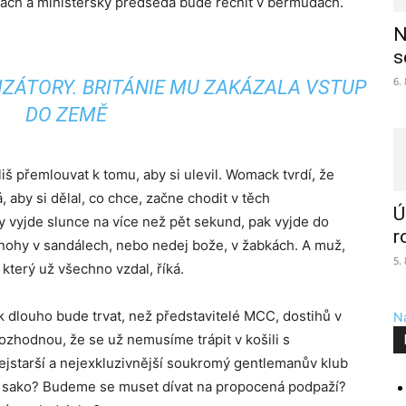
ách a ministerský předseda bude řečnit v bermudách.
N
s
6.
ZÁTORY. BRITÁNIE MU ZAKÁZALA VSTUP
DO ZEMĚ
liš přemlouvat k tomu, aby si ulevil. Womack tvrdí, že
, aby si dělal, co chce, začne chodit v těch
Ú
y vyjde slunce na více než pět sekund, pak vyjde do
r
iv nohy v sandálech, nebo nedej bože, v žabkách. A muž,
5.
 který už všechno vzdal, říká.
ak dlouho bude trvat, než představitelé MCC, dostihů v
Na
zhodnou, že se už nemusíme trápit v košili s
nejstarší a nejexkluzivnější soukromý gentlemanův klub
t sako? Budeme se muset dívat na propocená podpaží?