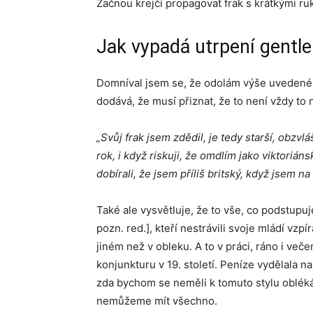
Začnou krejčí propagovat frak s krátkými ru
Jak vypadá utrpení gentl
Domníval jsem se, že odolám výše uvedeném
dodává, že musí přiznat, že to není vždy to 
„Svůj frak jsem zdědil, je tedy starší, obzvl
rok, i když riskuji, že omdlím jako viktoriá
dobírali, že jsem příliš britský, když jsem na
Také ale vysvětluje, že to vše, co podstupuj
pozn. red.], kteří nestrávili svoje mládí vzp
jiném než v obleku. A to v práci, ráno i veče
konjunkturu v 19. století. Peníze vydělala 
zda bychom se neměli k tomuto stylu obléká
nemůžeme mít všechno.