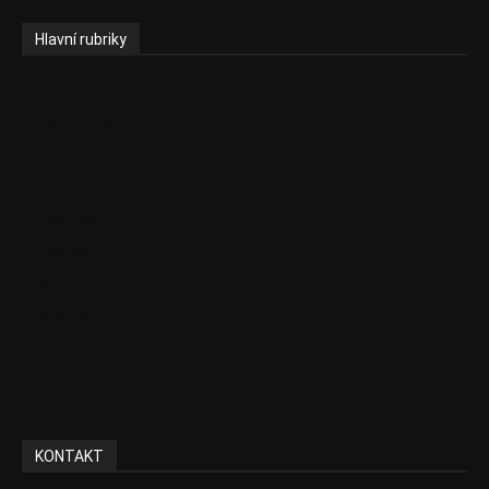
Hlavní rubriky
Aktuality
Ekonomika
Politika
EU
Podcasty
Finance
Byznys
Investice
Ke kávě a čaji
Adman´s Choice
KONTAKT