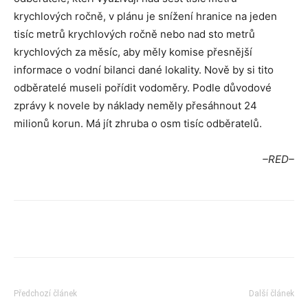
krychlových ročně, v plánu je snížení hranice na jeden
tisíc metrů krychlových ročně nebo nad sto metrů
krychlových za měsíc, aby měly komise přesnější
informace o vodní bilanci dané lokality. Nově by si tito
odběratelé museli pořídit vodoměry. Podle důvodové
zprávy k novele by náklady neměly přesáhnout 24
milionů korun. Má jít zhruba o osm tisíc odběratelů.
–RED–
Předchozí článek
Další článek