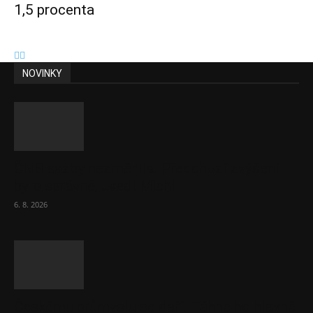
1,5 procenta
NOVINKY
ČNB sazby nezměnila. Předchozí zvýšení
bylo správné, uvedl Michl
6. 8. 2026
Českému průmyslu se daří. Táhne ho hlavně