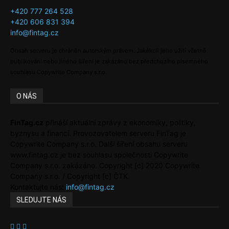
+420 777 264 528
+420 606 831 394
info@fintag.cz
Obsah serveru je chráněn autorským právem. Jakékoli jeho užití včetně
publikování nebo jiného šíření je zakázáno bez předchozího písemného
souhlasu Copywrite Company s.r.o.
O NÁS
FinTag.cz
přináší aktuální zprávy z ekonomiky, politiky,
byznysu a financí. Provozovatelem serveru FinTag je
Copywrite Company s.r.o. Další šíření obsahu serveru
www.fintag.cz je bez souhlasu společnosti Copywrite
Company s.r.o. zakázáno. Copyright [c] 2020 Copywrite
Company s.r.o. / Copyright [c] ČTK.
Kontaktujte nás:
info@fintag.cz
SLEDUJTE NÁS