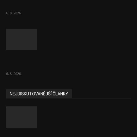
výroba aut
6. 8. 2026
Názor: Slevové akce na potraviny se
nevyplatí. Stojí mraky peněz
6. 8. 2026
NEJDISKUTOVANĚJŠÍ ČLÁNKY
Komentář: Hanba Vám, prezidente Pavle…