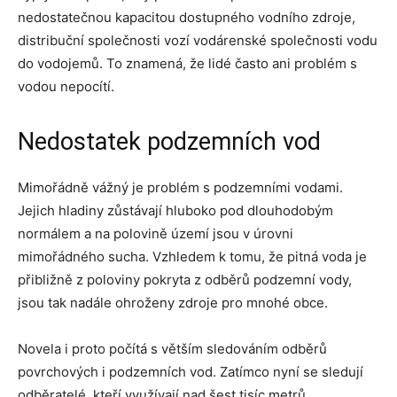
nedostatečnou kapacitou dostupného vodního zdroje,
distribuční společnosti vozí vodárenské společnosti vodu
do vodojemů. To znamená, že lidé často ani problém s
vodou nepocítí.
Nedostatek podzemních vod
Mimořádně vážný je problém s podzemními vodami.
Jejich hladiny zůstávají hluboko pod dlouhodobým
normálem a na polovině území jsou v úrovni
mimořádného sucha. Vzhledem k tomu, že pitná voda je
přibližně z poloviny pokryta z odběrů podzemní vody,
jsou tak nadále ohroženy zdroje pro mnohé obce.
Novela i proto počítá s větším sledováním odběrů
povrchových i podzemních vod. Zatímco nyní se sledují
odběratelé, kteří využívají nad šest tisíc metrů