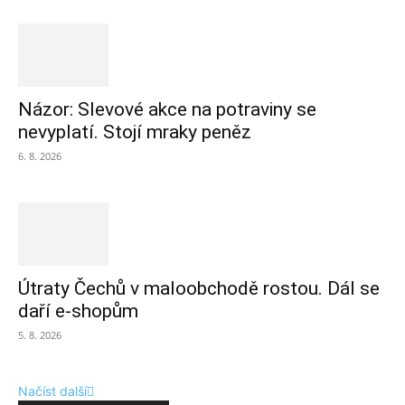
Názor: Slevové akce na potraviny se
nevyplatí. Stojí mraky peněz
6. 8. 2026
Útraty Čechů v maloobchodě rostou. Dál se
daří e-shopům
5. 8. 2026
Načíst další