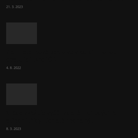
21. 3. 2023
Za místenkové peklo ve vlacích mohou
cestující, tvrdí ČD
4. 8. 2022
Vláda zvažuje vyšší zdanění chudých a
střední třídy. Bohaté nechá být
8. 3. 2023