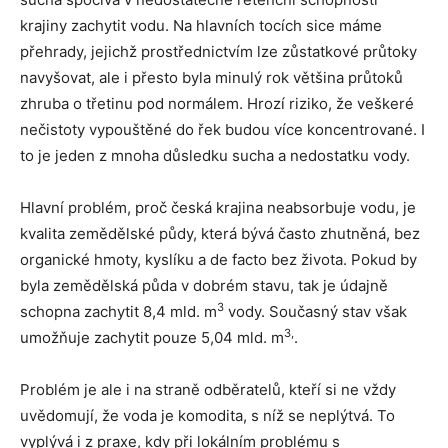
krajiny zachytit vodu. Na hlavních tocích sice máme
přehrady, jejichž prostřednictvím lze zůstatkové průtoky
navyšovat, ale i přesto byla minulý rok většina průtoků
zhruba o třetinu pod normálem. Hrozí riziko, že veškeré
nečistoty vypouštěné do řek budou více koncentrované. I
to je jeden z mnoha důsledku sucha a nedostatku vody.
Hlavní problém, proč česká krajina neabsorbuje vodu, je
kvalita zemědělské půdy, která bývá často zhutněná, bez
organické hmoty, kyslíku a de facto bez života. Pokud by
byla zemědělská půda v dobrém stavu, tak je údajně
3
schopna zachytit 8,4 mld. m
vody. Současný stav však
3,
umožňuje zachytit pouze 5,04 mld. m
.
Problém je ale i na straně odběratelů, kteří si ne vždy
uvědomují, že voda je komodita, s níž se neplýtvá. To
vyplývá i z praxe, kdy při lokálním problému s