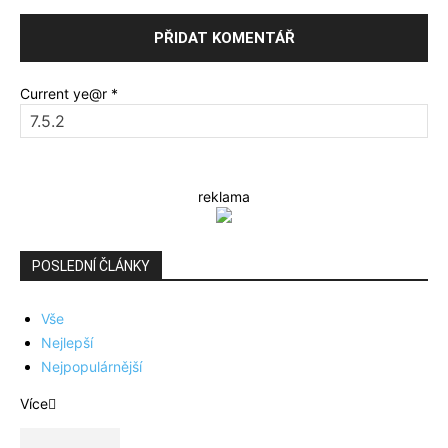
Current ye@r
*
reklama
POSLEDNÍ ČLÁNKY
Vše
Nejlepší
Nejpopulárnější
Více