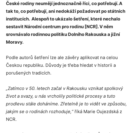
České rodiny neumějí jednoznačně říci, co potřebují. A
tak to, co potřebují, ani nedokáží požadovat po státních
institucích. Alespoň to ukázalo šetření, které nechalo
sestavit Národní centrum pro rodinu [NCR]. V něm
srovnávalo rodinnou politiku Dolního Rakouska a jižní
Moravy.
Podle autorů šetření lze ale závěry aplikovat na celou
Českou republiku. Důvody je třeba hledat v historii a
porušených tradicích.
„Z
atímco v 50.
letech začal v Rakousku vznikat spolkový
život a svazy
,
u nás vrcholily politické procesy a tuto
prodlevu stále doháníme.
Zřetelně je to vidět ve způsobu,
jakým se o rodinách rozhoduje,“
říká Marie Oujezdská z
NCR.