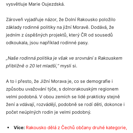
vysvětluje Marie Oujezdská.
Zároveň vyjadřuje názor, že Dolní Rakousko položilo
základy rodinné politiky na jižní Moravě. Dodává, že
jedním z úspěšných projektů, který ČR od sousedů
odkoukala, jsou například rodinné pasy.
„Naše rodinná politika je však ve srovnání s Rakouskem
přibližně o 20 let mladší,“
myslí si.
A to i přesto, že Jižní Morava je, co se demografie i
způsobu uvažování týče, s dolnorakouským regionem
velmi podobná. V obou zemích se lidé prakticky stejně
žení a vdávají, rozvádějí, podobně se rodí děti, dokonce i
počet neúplných rodin je velmi podobný.
Více:
Rakousko dělá z Čechů občany druhé kategorie,