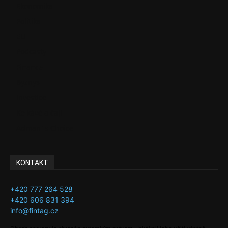
Ekonomika
Politika
EU
Podcasty
Finance
Byznys
Investice
Ke kávě a čaji
Adman´s Choice
KONTAKT
+420 777 264 528
+420 606 831 394
info@fintag.cz