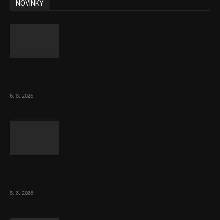
NOVINKY
Názor: Slevové akce na potraviny se
nevyplatí. Stojí mraky peněz
6. 8. 2026
Útraty Čechů v maloobchodě rostou. Dál se
daří e-shopům
5. 8. 2026