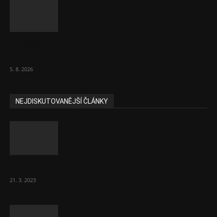
Inflace v červenci stoupla, ale ne
dramaticky. Je 1,7 procenta
5. 8. 2026
NEJDISKUTOVANĚJŠÍ ČLÁNKY
Komentář: Hanba Vám, prezidente Pavle…
21. 3. 2023