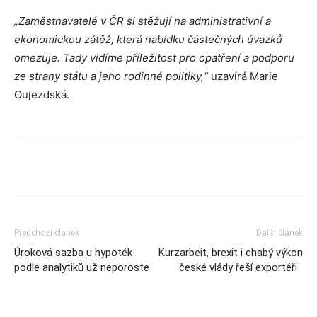
„
Zaměstnavatelé v ČR si stěžují na administrativní a
ekonomickou zátěž, která nabídku částečných úvazků
omezuje. Tady vidíme příležitost pro opatření a podporu
ze strany státu a jeho rodinné politiky,“
uzavírá Marie
Oujezdská.
Předchozí článek
Další článek
Úroková sazba u hypoték
Kurzarbeit, brexit i chabý výkon
podle analytiků už neporoste
české vlády řeší exportéři