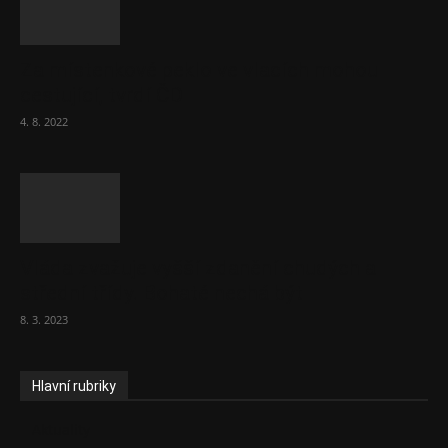
Za místenkové peklo ve vlacích mohou
cestující, tvrdí ČD
4. 8. 2022
Vláda zvažuje vyšší zdanění chudých a
střední třídy. Bohaté nechá být
8. 3. 2023
Hlavní rubriky
Aktuality