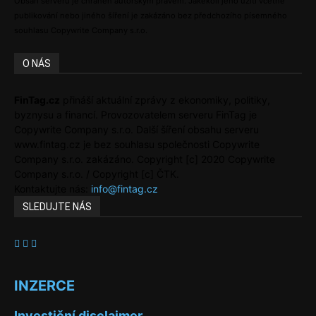
Obsah serveru je chráněn autorským právem. Jakékoli jeho užití včetně
publikování nebo jiného šíření je zakázáno bez předchozího písemného
souhlasu Copywrite Company s.r.o.
O NÁS
FinTag.cz
přináší aktuální zprávy z ekonomiky, politiky,
byznysu a financí. Provozovatelem serveru FinTag je
Copywrite Company s.r.o. Další šíření obsahu serveru
www.fintag.cz je bez souhlasu společnosti Copywrite
Company s.r.o. zakázáno. Copyright [c] 2020 Copywrite
Company s.r.o. / Copyright [c] ČTK.
Kontaktujte nás:
info@fintag.cz
SLEDUJTE NÁS
INZERCE
Investiční disclaimer