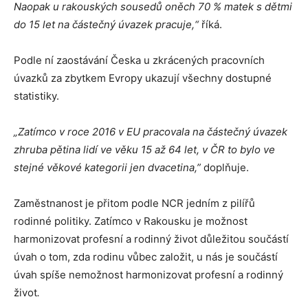
Naopak u rakouských sousedů oněch 70 % matek s dětmi
do 15 let na částečný úvazek pracuje,“
říká.
Podle ní zaostávání Česka u zkrácených pracovních
úvazků za zbytkem Evropy ukazují všechny dostupné
statistiky.
„Z
atímco v roce 2016 v EU pracovala na částečný úvazek
zhruba pětina lidí ve věku 15 až 64 let, v ČR to bylo ve
stejné věkové kategorii jen dvacetina,”
doplňuje.
Zaměstnanost je přitom podle NCR jedním z pilířů
rodinné politiky. Zatímco v Rakousku je možnost
harmonizovat profesní a rodinný život důležitou součástí
úvah o tom, zda rodinu vůbec založit, u nás je součástí
úvah spíše nemožnost harmonizovat profesní a rodinný
život
.