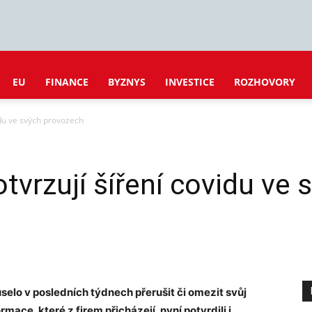
EU
FINANCE
BYZNYS
INVESTICE
ROZHOVORY
idu ve svých provozech
tvrzují šíření covidu ve
elo v posledních týdnech přerušit či omezit svůj
rmace, které z firem přicházejí, nyní potvrdili i