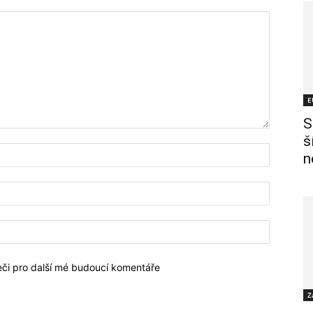
E
S
š
n
žeči pro další mé budoucí komentáře
Z