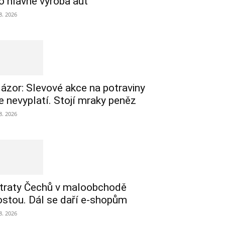
o hlavně výroba aut
 8. 2026
ázor: Slevové akce na potraviny
e nevyplatí. Stojí mraky peněz
 8. 2026
traty Čechů v maloobchodě
ostou. Dál se daří e-shopům
 8. 2026