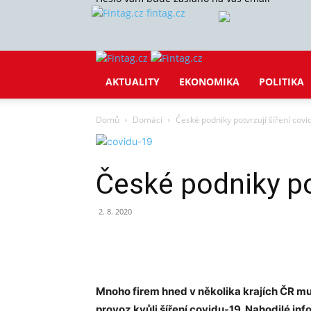
fintag.cz
AKTUALITY
EKONOMIKA
POLITIKA
Domů
Domácí
České podniky potvrzují šíření cov
České podniky po
2. 8. 2020
Sdílet
Mnoho firem hned v několika krajích ČR mus
provoz kvůli šíření covidu-19. Nahodilé info