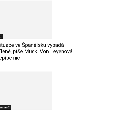
U
ituace ve Španělsku vypadá
íleně, píše Musk. Von Leyenová
epíše nic
ahraničí