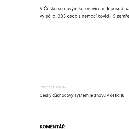
V Česku se novým koronavirem doposud naka
vyléčilo. 383 osob s nemocí covid-19 zemře
Sdílet
Předchozí článek
Český důchodový systém je znovu v deficitu
KOMENTÁŘ