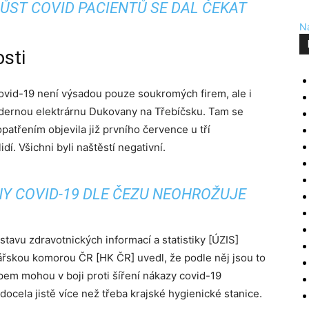
ŮST COVID PACIENTŮ SE DAL ČEKAT
Na
osti
covid-19 není výsadou pouze soukromých firem, ale i
Jadernou elektrárnu Dukovany na Třebíčsku. Tam se
atřením objevila již prvního července u tří
í. Všichni byli naštěstí negativní.
Y COVID-19 DLE ČEZU NEOHROŽUJE
stavu zdravotnických informací a statistiky [ÚZIS]
ářskou komorou ČR [HK ČR] uvedl, že podle něj jsou to
em mohou v boji proti šíření nákazy covid-19
ocela jistě více než třeba krajské hygienické stanice.