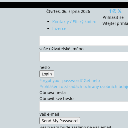
Čtvrtek, 06. srpna 2026
Přihlásit se
Kontakty / Etický kodex
Vítejte! přihl
Inzerce
vaše uživatelské jméno
heslo
Forgot your password? Get help
Prohlášení o zásadách ochrany osobních údaj
Obnova hesla
Obnovit své heslo
Váš e-mail
Heslo vám bude zasláno na váš email