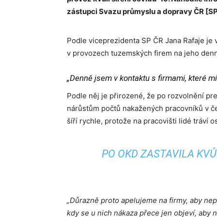
zástupci Svazu průmyslu a dopravy ČR [SP
Podle viceprezidenta SP ČR Jana Rafaje je 
v provozech tuzemských firem na jeho den
„Denně jsem v kontaktu s firmami, které mi 
Podle něj je přirozené, že po rozvolnění pr
nárůstům počtů nakažených pracovníků v čes
šíří rychle, protože na pracovišti lidé tráví o
PO OKD ZASTAVILA KVŮ
„Důrazně proto apelujeme na firmy, aby nepo
kdy se u nich nákaza přece jen objeví, aby n