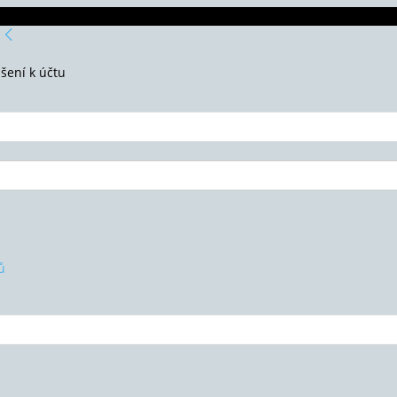
ášení k účtu
ů