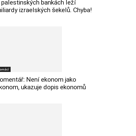
 palestinských bankách leží
iliardy izraelských šekelů. Chyba!
omácí
omentář: Není ekonom jako
konom, ukazuje dopis ekonomů