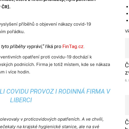
 ČR].
vyslyšení příběhů o objevení nákazy covid-19
Ví
ním pořádku.
tyto příběhy vypráví,“
říká pro
FinTag.cz
.
eventivních opatření proti covidu-19 dochází k
kých podnicích. Firma je totiž místem, kde se nákaza
Č
sm i více hodin.
z
6.
LI COVIDU PROVOZ I RODINNÁ FIRMA V
LIBERCI
levovaly v proticovidových opatřeních. A ve chvíli,
Č
ečekaly na krajské hygienické stanice, ale na své