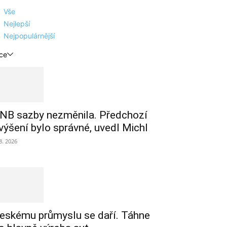
Vše
Nejlepší
Nejpopulárnější
ce
NB sazby nezměnila. Předchozí
výšení bylo správné, uvedl Michl
 8. 2026
eskému průmyslu se daří. Táhne