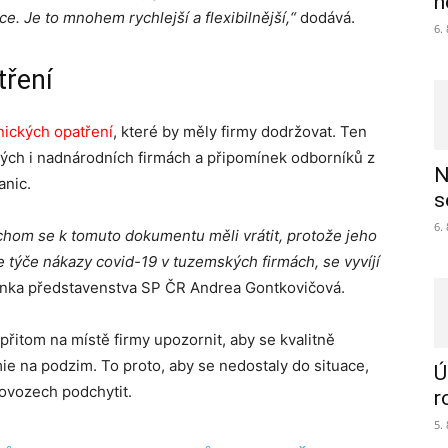
h
e. Je to mnohem rychlejší a flexibilnější,“
dodává.
6.
tření
ických opatření
, které by měly firmy dodržovat. Ten
kých i nadnárodních firmách a připomínek odborníků z
N
anic.
s
6.
ychom se k tomuto dokumentu měli vrátit, protože jeho
se týče nákazy covid-19 v tuzemských firmách, se vyvíjí
nka představenstva SP ČR Andrea Gontkovičová.
 přitom na místě firmy upozornit, aby se kvalitně
ie na podzim. To proto, aby se nedostaly do situace,
Ú
ovozech podchytit.
r
5.