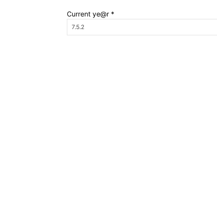
Current ye@r
*