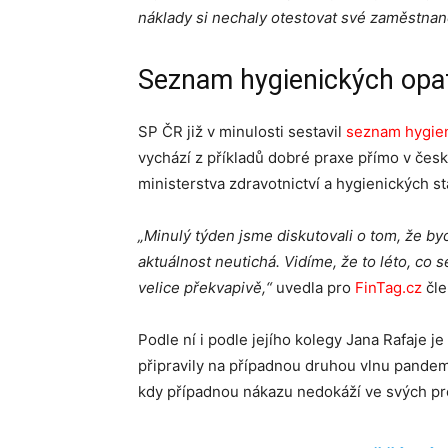
náklady si nechaly otestovat své zaměstnanc
Seznam hygienických opa
SP ČR již v minulosti sestavil
seznam hygien
vychází z příkladů dobré praxe přímo v čes
ministerstva zdravotnictví a hygienických st
„Minulý týden jsme diskutovali o tom, že b
aktuálnost neutichá. Vidíme, že to léto, co 
velice překvapivě,“
uvedla pro
FinTag.cz
čle
Podle ní i podle jejího kolegy Jana Rafaje je
připravily na případnou druhou vlnu pandem
kdy případnou nákazu nedokáží ve svých pr