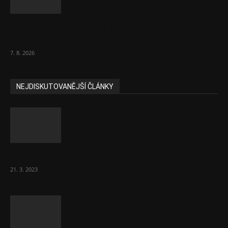
Musk vyjevil další ze svých vizí. Je to
raketový růst tržeb...
7. 8. 2026
NEJDISKUTOVANĚJŠÍ ČLÁNKY
Komentář: Hanba Vám, prezidente Pavle…
21. 3. 2023