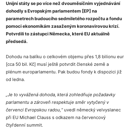
Unijní státy se po více než dvouměsíčním vyjednávání
dohodly s Evropským parlamentem [EP] na
parametrech budoucího sedmiletého rozpočtu a fondu
pomoci ekonomikám zasaženým koronavirovou krizí.
Potvrdili to zástupci Německa, které EU aktuálně
předsedá.
Dohodu na balíku o celkovém objemu přes 1,8 bilionu eur
[cca 50 bil. Kč] musí ještě potvrdit členské země a
plénum europarlamentu. Pak budou fondy k dispozici již
od ledna.
„Je to vyvážená dohoda, která zohledňuje požadavky
parlamentu a zároveň respektuje směr vytyčený v
červenci Evropskou radou,“
uvedl německý velvyslanec
při EU Michael Clauss s odkazem na červencový
čtyřdenní summit.