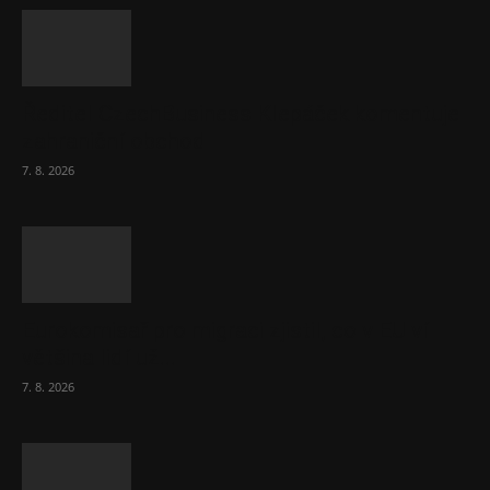
Ředitel CzechBusiness Klepáček komentuje
zahraniční obchod
7. 8. 2026
Eurokomisař pro migraci zjistil, co v EU ví
většina lidí už...
7. 8. 2026