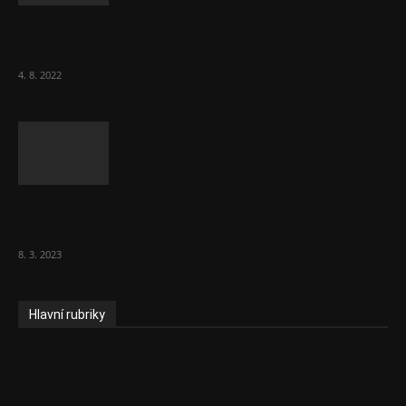
Za místenkové peklo ve vlacích mohou
cestující, tvrdí ČD
4. 8. 2022
Vláda zvažuje vyšší zdanění chudých a
střední třídy. Bohaté nechá být
8. 3. 2023
Hlavní rubriky
Aktuality
Ekonomika