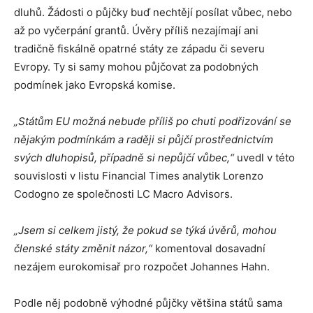
dluhů. Žádosti o půjčky buď nechtějí posílat vůbec, nebo
až po vyčerpání grantů. Úvěry příliš nezajímají ani
tradičně fiskálně opatrné státy ze západu či severu
Evropy. Ty si samy mohou půjčovat za podobných
podmínek jako Evropská komise.
„Státům EU možná nebude příliš po chuti podřizování se
nějakým podmínkám a raději si půjčí prostřednictvím
svých dluhopisů, případně si nepůjčí vůbec,“
uvedl v této
souvislosti v listu Financial Times analytik Lorenzo
Codogno ze společnosti LC Macro Advisors.
„Jsem si celkem jistý, že pokud se týká úvěrů, mohou
členské státy změnit názor,“
komentoval dosavadní
nezájem eurokomisař pro rozpočet Johannes Hahn.
Podle něj podobně výhodné půjčky většina států sama