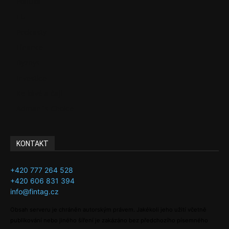
Politika
EU
Podcasty
Finance
Byznys
Investice
Ke kávě a čaji
Adman´s Choice
KONTAKT
+420 777 264 528
+420 606 831 394
info@fintag.cz
Obsah serveru je chráněn autorským právem. Jakékoli jeho užití včetně
publikování nebo jiného šíření je zakázáno bez předchozího písemného