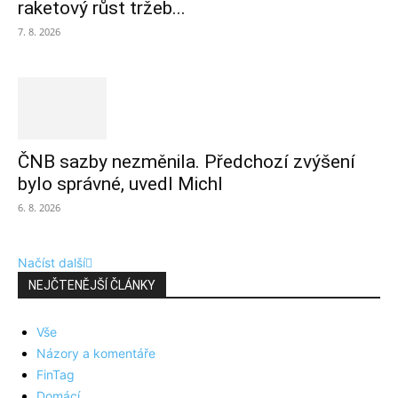
raketový růst tržeb...
7. 8. 2026
ČNB sazby nezměnila. Předchozí zvýšení
bylo správné, uvedl Michl
6. 8. 2026
Načíst další
NEJČTENĚJŠÍ ČLÁNKY
Vše
Názory a komentáře
FinTag
Domácí