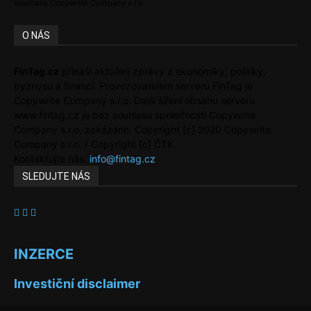
souhlasu Copywrite Company s.r.o.
O NÁS
FinTag.cz
přináší aktuální zprávy z ekonomiky, politiky,
byznysu a financí. Provozovatelem serveru FinTag je
Copywrite Company s.r.o. Další šíření obsahu serveru
www.fintag.cz je bez souhlasu společnosti Copywrite
Company s.r.o. zakázáno. Copyright [c] 2020 Copywrite
Company s.r.o. / Copyright [c] ČTK.
Kontaktujte nás:
info@fintag.cz
SLEDUJTE NÁS
INZERCE
Investiční disclaimer