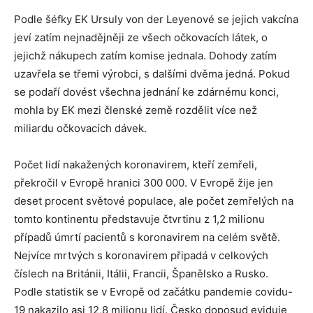
Podle šéfky EK Ursuly von der Leyenové se jejich vakcína
jeví zatím nejnadějněji ze všech očkovacích látek, o
jejichž nákupech zatím komise jednala. Dohody zatím
uzavřela se třemi výrobci, s dalšími dvěma jedná. Pokud
se podaří dovést všechna jednání ke zdárnému konci,
mohla by EK mezi členské země rozdělit více než
miliardu očkovacích dávek.
Počet lidí nakažených koronavirem, kteří zemřeli,
překročil v Evropě hranici 300 000. V Evropě žije jen
deset procent světové populace, ale počet zemřelých na
tomto kontinentu představuje čtvrtinu z 1,2 milionu
případů úmrtí pacientů s koronavirem na celém světě.
Nejvíce mrtvých s koronavirem připadá v celkových
číslech na Británii, Itálii, Francii, Španělsko a Rusko.
Podle statistik se v Evropě od začátku pandemie covidu-
19 nakazilo asi 12,8 milionu lidí. Česko doposud eviduje