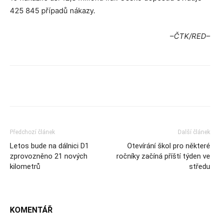
425 845 případů nákazy.
–ČTK/RED–
Předchozí článek
Další článek
Letos bude na dálnici D1
Otevírání škol pro některé
zprovozněno 21 nových
ročníky začíná příští týden ve
kilometrů
středu
KOMENTÁŘ