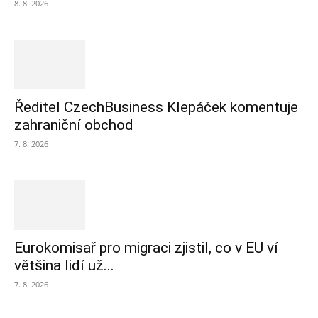
8. 8. 2026
Ředitel CzechBusiness Klepáček komentuje
zahraniční obchod
7. 8. 2026
Eurokomisař pro migraci zjistil, co v EU ví
většina lidí už...
7. 8. 2026