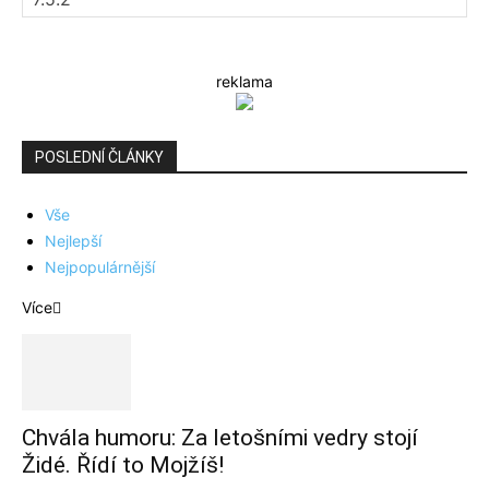
reklama
POSLEDNÍ ČLÁNKY
Vše
Nejlepší
Nejpopulárnější
Více
Chvála humoru: Za letošními vedry stojí
Židé. Řídí to Mojžíš!