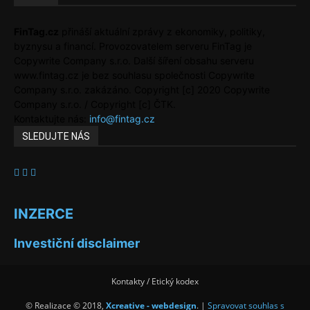
FinTag.cz
přináší aktuální zprávy z ekonomiky, politiky,
byznysu a financí. Provozovatelem serveru FinTag je
Copywrite Company s.r.o. Další šíření obsahu serveru
www.fintag.cz je bez souhlasu společnosti Copywrite
Company s.r.o. zakázáno. Copyright [c] 2020 Copywrite
Company s.r.o. / Copyright [c] ČTK.
Kontaktujte nás:
info@fintag.cz
SLEDUJTE NÁS
INZERCE
Investiční disclaimer
Kontakty / Etický kodex
© Realizace © 2018,
Xcreative - webdesign
. |
Spravovat souhlas s