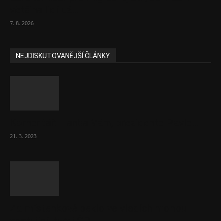
většina lidí už...
7. 8. 2026
NEJDISKUTOVANĚJŠÍ ČLÁNKY
Komentář: Hanba Vám, prezidente Pavle…
21. 3. 2023
Za místenkové peklo ve vlacích mohou
cestující, tvrdí ČD