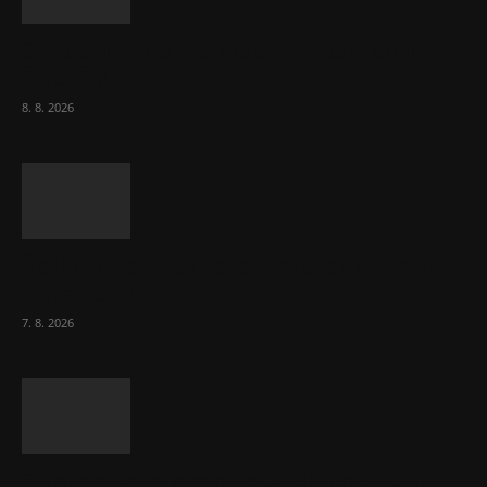
Chvála humoru: Za letošními vedry stojí
Židé. Řídí to Mojžíš!
8. 8. 2026
Ředitel CzechBusiness Klepáček komentuje
zahraniční obchod
7. 8. 2026
Eurokomisař pro migraci zjistil, co v EU ví