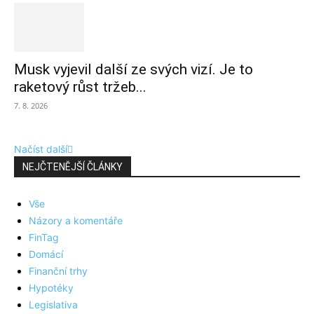
Musk vyjevil další ze svých vizí. Je to
raketový růst tržeb...
7. 8. 2026
Načíst další
NEJČTENĚJŠÍ ČLÁNKY
Vše
Názory a komentáře
FinTag
Domácí
Finanční trhy
Hypotéky
Legislativa