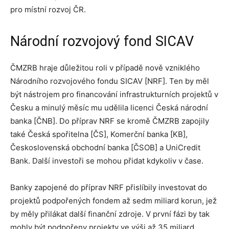
pro místní rozvoj ČR.
Národní rozvojový fond SICAV
ČMZRB hraje důležitou roli v případě nově vzniklého
Národního rozvojového fondu SICAV [NRF]. Ten by měl
být nástrojem pro financování infrastrukturních projektů v
Česku a minulý měsíc mu udělila licenci Česká národní
banka [ČNB]. Do příprav NRF se kromě ČMZRB zapojily
také Česká spořitelna [ČS], Komerční banka [KB],
Československá obchodní banka [ČSOB] a UniCredit
Bank. Další investoři se mohou přidat kdykoliv v čase.
Banky zapojené do příprav NRF přislíbily investovat do
projektů podpořených fondem až sedm miliard korun, jež
by měly přilákat další finanční zdroje. V první fázi by tak
mohly být podpořeny projekty ve výši až 35 miliard