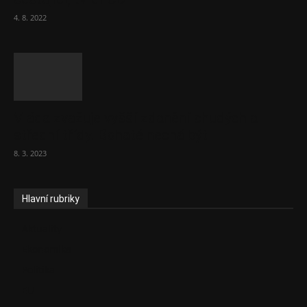
4. 8. 2022
Vláda zvažuje vyšší zdanění chudých a
střední třídy. Bohaté nechá být
8. 3. 2023
Hlavní rubriky
Aktuality
Ekonomika
Politika
EU