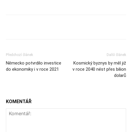
Předchozí článek
Další článek
Německo potvrdilo investice
Kosmický byznys by měl již
do ekonomiky i v roce 2021
v roce 2040 nést přes bilion
dolarů
KOMENTÁŘ