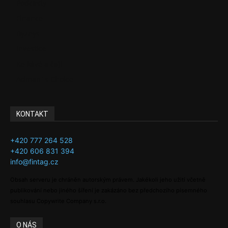
Podcasty
Finance
Byznys
Investice
Ke kávě a čaji
Adman´s Choice
KONTAKT
+420 777 264 528
+420 606 831 394
info@fintag.cz
Obsah serveru je chráněn autorským právem. Jakékoli jeho užití včetně
publikování nebo jiného šíření je zakázáno bez předchozího písemného
souhlasu Copywrite Company s.r.o.
O NÁS