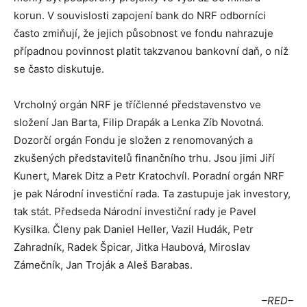
korun. V souvislosti zapojení bank do NRF odborníci
často zmiňují, že jejich působnost ve fondu nahrazuje
případnou povinnost platit takzvanou bankovní daň, o níž
se často diskutuje.
Vrcholný orgán NRF je tříčlenné představenstvo ve
složení Jan Barta, Filip Drapák a Lenka Zíb Novotná.
Dozorčí orgán Fondu je složen z renomovaných a
zkušených představitelů finančního trhu. Jsou jimi Jiří
Kunert, Marek Ditz a Petr Kratochvíl. Poradní orgán NRF
je pak Národní investiční rada. Ta zastupuje jak investory,
tak stát. Předseda Národní investiční rady je Pavel
Kysilka. Členy pak Daniel Heller, Vazil Hudák, Petr
Zahradník, Radek Špicar, Jitka Haubová, Miroslav
Zámečník, Jan Troják a Aleš Barabas.
–RED–