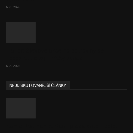
6. 8. 2026
Názor: Slevové akce na potraviny se
nevyplatí. Stojí mraky peněz
6. 8. 2026
NEJDISKUTOVANĚJŠÍ ČLÁNKY
Komentář: Hanba Vám, prezidente Pavle…