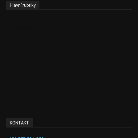
Hlavní rubriky
Aktuality
Ekonomika
Politika
EU
Podcasty
Finance
Byznys
Investice
Ke kávě a čaji
Adman´s Choice
KONTAKT