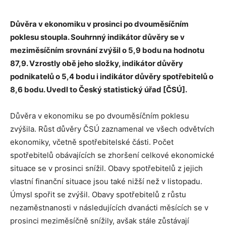
Důvěra v ekonomiku v prosinci po dvouměsíčním
poklesu stoupla. Souhrnný indikátor důvěry se v
meziměsíčním srovnání zvýšil o 5,9 bodu na hodnotu
87,9. Vzrostly obě jeho složky, indikátor důvěry
podnikatelů o 5,4 bodu i indikátor důvěry spotřebitelů o
8,6 bodu. Uvedl to Český statistický úřad [ČSÚ].
Důvěra v ekonomiku se po dvouměsíčním poklesu
zvýšila. Růst důvěry ČSÚ zaznamenal ve všech odvětvích
ekonomiky, včetně spotřebitelské části. Počet
spotřebitelů obávajících se zhoršení celkové ekonomické
situace se v prosinci snížil. Obavy spotřebitelů z jejich
vlastní finanční situace jsou také nižší než v listopadu.
Úmysl spořit se zvýšil. Obavy spotřebitelů z růstu
nezaměstnanosti v následujících dvanácti měsících se v
prosinci meziměsíčně snížily, avšak stále zůstávají