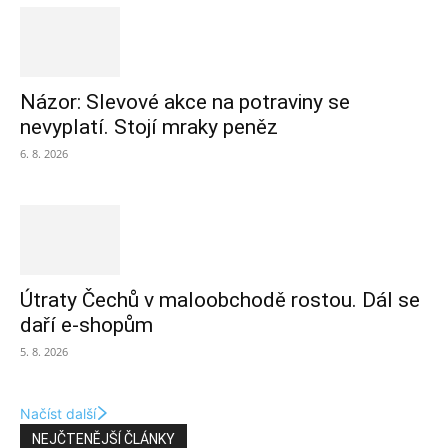
Názor: Slevové akce na potraviny se
nevyplatí. Stojí mraky peněz
6. 8. 2026
Útraty Čechů v maloobchodě rostou. Dál se
daří e-shopům
5. 8. 2026
Načíst další
NEJČTENĚJŠÍ ČLÁNKY