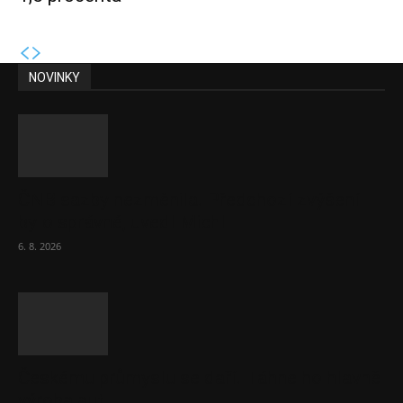
NOVINKY
ČNB sazby nezměnila. Předchozí zvýšení
bylo správné, uvedl Michl
6. 8. 2026
Českému průmyslu se daří. Táhne ho hlavně
výroba aut