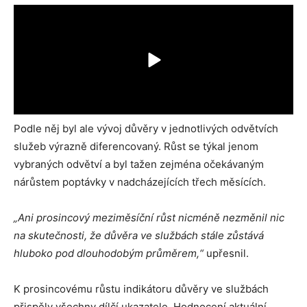
Podle něj byl ale vývoj důvěry v jednotlivých odvětvích
služeb výrazně diferencovaný. Růst se týkal jenom
vybraných odvětví a byl tažen zejména očekávaným
nárůstem poptávky v nadcházejících třech měsících.
„Ani prosincový meziměsíční růst nicméně nezměnil nic
na skutečnosti, že důvěra ve službách stále zůstává
hluboko pod dlouhodobým průměrem,“
upřesnil.
K prosincovému růstu indikátoru důvěry ve službách
přispěly všechny dílčí ukazatele. Hodnocení aktuální