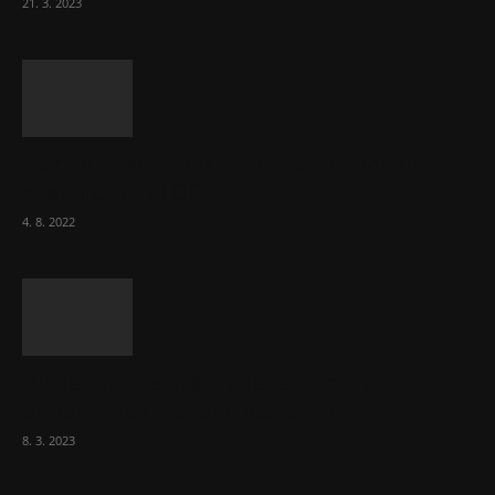
21. 3. 2023
Za místenkové peklo ve vlacích mohou
cestující, tvrdí ČD
4. 8. 2022
Vláda zvažuje vyšší zdanění chudých a
střední třídy. Bohaté nechá být
8. 3. 2023