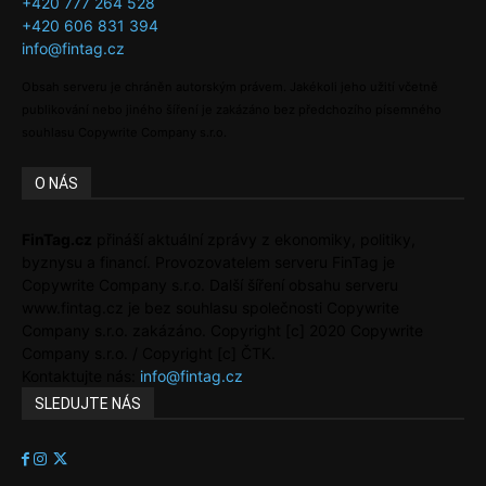
+420 777 264 528
+420 606 831 394
info@fintag.cz
Obsah serveru je chráněn autorským právem. Jakékoli jeho užití včetně
publikování nebo jiného šíření je zakázáno bez předchozího písemného
souhlasu Copywrite Company s.r.o.
O NÁS
FinTag.cz
přináší aktuální zprávy z ekonomiky, politiky,
byznysu a financí. Provozovatelem serveru FinTag je
Copywrite Company s.r.o. Další šíření obsahu serveru
www.fintag.cz je bez souhlasu společnosti Copywrite
Company s.r.o. zakázáno. Copyright [c] 2020 Copywrite
Company s.r.o. / Copyright [c] ČTK.
Kontaktujte nás:
info@fintag.cz
SLEDUJTE NÁS