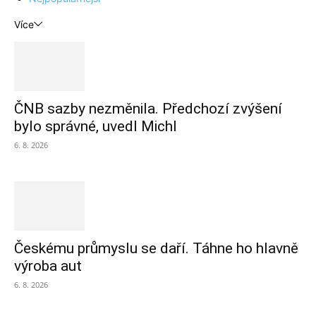
Více
ČNB sazby nezměnila. Předchozí zvýšení
bylo správné, uvedl Michl
6. 8. 2026
Českému průmyslu se daří. Táhne ho hlavně
výroba aut
6. 8. 2026