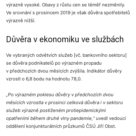
výrazně vysoké. Obavy z růstu cen se téměř nezměnily.
Ve srovnání s prosincem 2019 je však důvěra spotřebitelů
výrazně nižší.
Důvěra v ekonomiku ve službách
Ve vybraných odvětvích služeb [vč. bankovního sektoru]
se důvěra podnikatelů po výrazném propadu
v předchozích dvou měsících zvýšila. Indikátor důvěry
vzrostl o 6,8 bodu na hodnotu 78,0.
„Po výrazném poklesu důvěry v předchozích dvou
měsících vzrostla v prosinci celková důvěra i v sektoru
služeb výrazně postiženém protiepidemickými
opatřeními během druhé vlny pandemie,“
uvedl vedoucí
oddělení konjunkturálních průzkumů ČSÚ Jiří Obst.