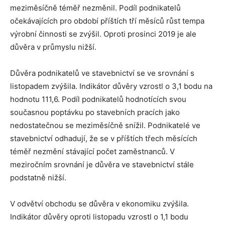
meziměsíčně téměř nezměnil. Podíl podnikatelů
očekávajících pro období příštích tří měsíců růst tempa
výrobní činnosti se zvýšil. Oproti prosinci 2019 je ale
důvěra v průmyslu nižší.
Důvěra podnikatelů ve stavebnictví se ve srovnání s
listopadem zvýšila. Indikátor důvěry vzrostl o 3,1 bodu na
hodnotu 111,6. Podíl podnikatelů hodnotících svou
současnou poptávku po stavebních pracích jako
nedostatečnou se meziměsíčně snížil. Podnikatelé ve
stavebnictví odhadují, že se v příštích třech měsících
téměř nezmění stávající počet zaměstnanců. V
meziročním srovnání je důvěra ve stavebnictví stále
podstatně nižší.
V odvětví obchodu se důvěra v ekonomiku zvýšila.
Indikátor důvěry oproti listopadu vzrostl o 1,1 bodu