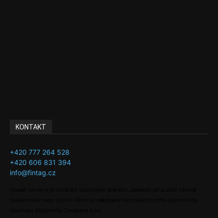
EU
Podcasty
Finance
Byznys
Investice
Ke kávě a čaji
Adman´s Choice
KONTAKT
+420 777 264 528
+420 606 831 394
info@fintag.cz
Obsah serveru je chráněn autorským právem. Jakékoli jeho užití včetně
publikování nebo jiného šíření je zakázáno bez předchozího písemného
souhlasu Copywrite Company s.r.o.