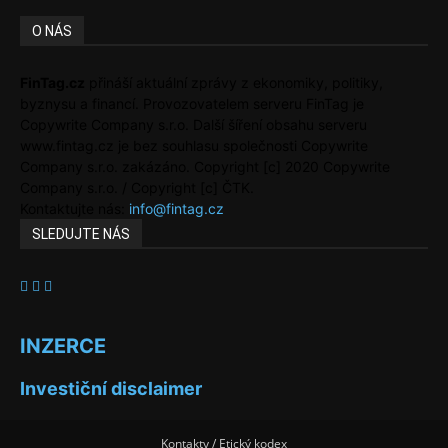
O NÁS
FinTag.cz
přináší aktuální zprávy z ekonomiky, politiky,
byznysu a financí. Provozovatelem serveru FinTag je
Copywrite Company s.r.o. Další šíření obsahu serveru
www.fintag.cz je bez souhlasu společnosti Copywrite
Company s.r.o. zakázáno. Copyright [c] 2020 Copywrite
Company s.r.o. / Copyright [c] ČTK.
Kontaktujte nás:
info@fintag.cz
SLEDUJTE NÁS
INZERCE
Investiční disclaimer
Kontakty / Etický kodex