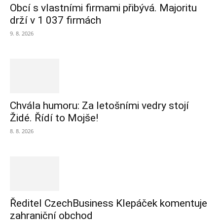
Obcí s vlastními firmami přibývá. Majoritu
drží v 1 037 firmách
9. 8. 2026
Chvála humoru: Za letošními vedry stojí
Židé. Řídí to Mojše!
8. 8. 2026
Ředitel CzechBusiness Klepáček komentuje
zahraniční obchod