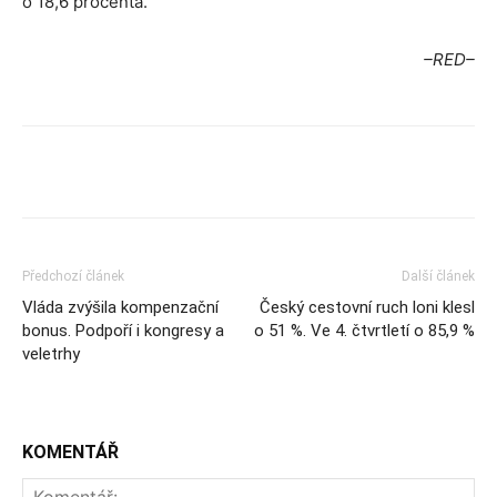
o 18,6 procenta.
–RED–
Předchozí článek
Další článek
Vláda zvýšila kompenzační
Český cestovní ruch loni klesl
bonus. Podpoří i kongresy a
o 51 %. Ve 4. čtvrtletí o 85,9 %
veletrhy
KOMENTÁŘ