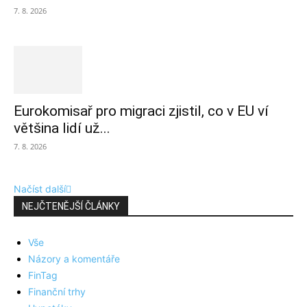
7. 8. 2026
Eurokomisař pro migraci zjistil, co v EU ví
většina lidí už...
7. 8. 2026
Načíst další
NEJČTENĚJŠÍ ČLÁNKY
Vše
Názory a komentáře
FinTag
Finanční trhy