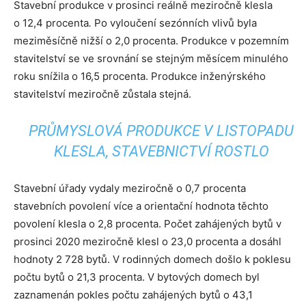
Stavební produkce v prosinci reálně meziročně klesla
o 12,4 procenta
.
Po vyloučení sezónních vlivů byla
meziměsíčně nižší o 2,0 procenta. Produkce v pozemním
stavitelství se ve srovnání se stejným měsícem minulého
roku snížila o 16,5 procenta. Produkce inženýrského
stavitelství meziročně zůstala stejná.
PRŮMYSLOVÁ PRODUKCE V LISTOPADU
KLESLA, STAVEBNICTVÍ ROSTLO
Stavební úřady vydaly meziročně o 0,7 procenta
stavebních povolení více a orientační hodnota těchto
povolení klesla o 2,8 procenta. Počet zahájených bytů v
prosinci 2020 meziročně klesl o 23,0 procenta a dosáhl
hodnoty 2 728 bytů. V rodinných domech došlo k poklesu
počtu bytů o 21,3 procenta. V bytových domech byl
zaznamenán pokles počtu zahájených bytů o 43,1