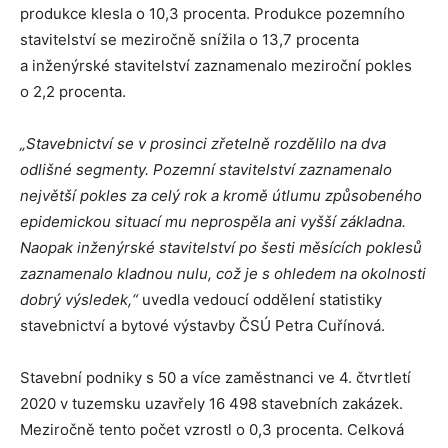
produkce klesla o 10,3 procenta. Produkce pozemního
stavitelství se meziročně snížila o 13,7 procenta
a inženýrské stavitelství zaznamenalo meziroční pokles
o 2,2 procenta.
„Stavebnictví se v prosinci zřetelně rozdělilo na dva
odlišné segmenty. Pozemní stavitelství zaznamenalo
největší pokles za celý rok a kromě útlumu způsobeného
epidemickou situací mu neprospěla ani vyšší základna.
Naopak inženýrské stavitelství po šesti měsících poklesů
zaznamenalo kladnou nulu, což je s ohledem na okolnosti
dobrý výsledek,“
uvedla vedoucí oddělení statistiky
stavebnictví a bytové výstavby ČSÚ Petra Cuřínová.
Stavební podniky s 50 a více zaměstnanci ve 4. čtvrtletí
2020 v tuzemsku uzavřely 16 498 stavebních zakázek.
Meziročně tento počet vzrostl o 0,3 procenta. Celková