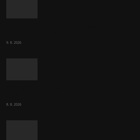
Obcí s vlastními firmami přibývá. Majoritu
drží v 1 037 firmách
9. 8. 2026
Chvála humoru: Za letošními vedry stojí
Židé. Řídí to Mojše!
8. 8. 2026