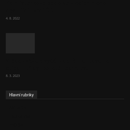
Za místenkové peklo ve vlacích mohou
cestující, tvrdí ČD
4. 8. 2022
Vláda zvažuje vyšší zdanění chudých a
střední třídy. Bohaté nechá být
8. 3. 2023
Hlavní rubriky
Aktuality
Ekonomika
Politika