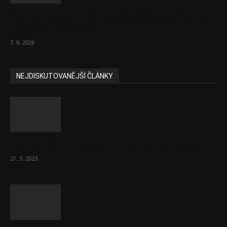
Ředitel CzechBusiness Klepáček komentuje
zahraniční obchod
7. 8. 2026
NEJDISKUTOVANĚJŠÍ ČLÁNKY
Komentář: Hanba Vám, prezidente Pavle…
21. 3. 2023