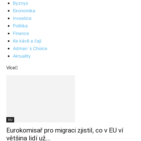
Byznys
Ekonomika
Investice
Politika
Finance
Ke kávě a čaji
Adman´s Choice
Aktuality
Více
EU
Eurokomisař pro migraci zjistil, co v EU ví
většina lidí už...