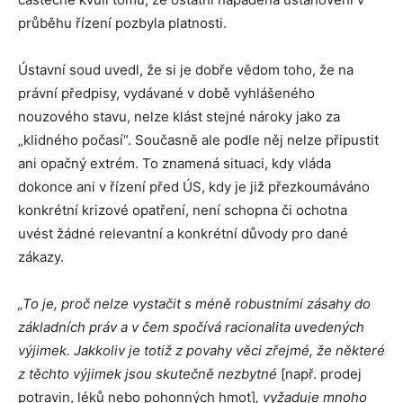
průběhu řízení pozbyla platnosti.
Ústavní soud uvedl, že si je dobře vědom toho, že na
právní předpisy, vydávané v době vyhlášeného
nouzového stavu, nelze klást stejné nároky jako za
„klidného počasí“. Současně ale podle něj nelze připustit
ani opačný extrém. To znamená situaci, kdy vláda
dokonce ani v řízení před ÚS, kdy je již přezkoumáváno
konkrétní krizové opatření, není schopna či ochotna
uvést žádné relevantní a konkrétní důvody pro dané
zákazy.
„To je, proč nelze vystačit s méně robustními zásahy do
základních práv a v čem spočívá racionalita uvedených
výjimek. Jakkoliv je totiž z povahy věci zřejmé, že některé
z těchto výjimek jsou skutečně nezbytné
[např. prodej
potravin, léků nebo pohonných hmot]
, vyžaduje mnoho