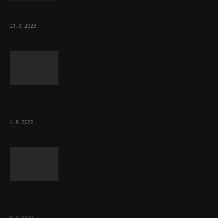
Komentář: Hanba Vám, prezidente Pavle…
21. 3. 2023
Za místenkové peklo ve vlacích mohou
cestující, tvrdí ČD
4. 8. 2022
Vláda zvažuje vyšší zdanění chudých a
střední třídy. Bohaté nechá být