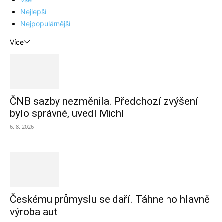
Nejlepší
Nejpopulárnější
Více
ČNB sazby nezměnila. Předchozí zvýšení
bylo správné, uvedl Michl
6. 8. 2026
Českému průmyslu se daří. Táhne ho hlavně
výroba aut