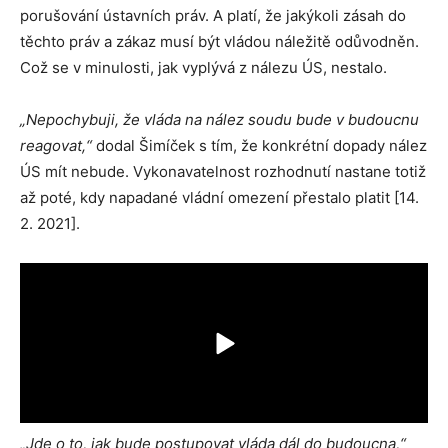
porušování ústavních práv. A platí, že jakýkoli zásah do
těchto práv a zákaz musí být vládou náležitě odůvodněn.
Což se v minulosti, jak vyplývá z nálezu ÚS, nestalo.
„Nepochybuji, že vláda na nález soudu bude v budoucnu
reagovat,“
dodal Šimíček s tím, že konkrétní dopady nález
ÚS mít nebude. Vykonavatelnost rozhodnutí nastane totiž
až poté, kdy napadané vládní omezení přestalo platit [14.
2. 2021].
„Jde o to, jak bude postupovat vláda dál do budoucna,“