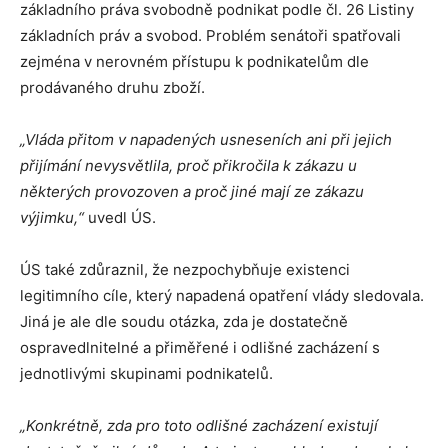
základního práva svobodně podnikat podle čl. 26 Listiny
základních práv a svobod. Problém senátoři spatřovali
zejména v nerovném přístupu k podnikatelům dle
prodávaného druhu zboží.
„Vláda přitom v napadených usneseních ani při jejich
přijímání nevysvětlila, proč přikročila k zákazu u
některých provozoven a proč jiné mají ze zákazu
výjimku,“
uvedl ÚS.
ÚS také zdůraznil, že nezpochybňuje existenci
legitimního cíle, který napadená opatření vlády sledovala.
Jiná je ale dle soudu otázka, zda je dostatečně
ospravedlnitelné a přiměřené i odlišné zacházení s
jednotlivými skupinami podnikatelů.
„Konkrétně, zda pro toto odlišné zacházení existují