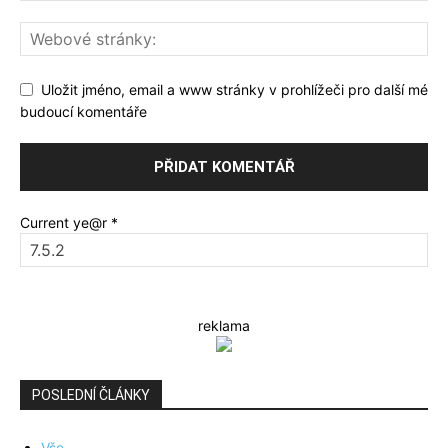
Uložit jméno, email a www stránky v prohlížeči pro další mé
budoucí komentáře
Current ye@r
*
reklama
POSLEDNÍ ČLÁNKY
Vše