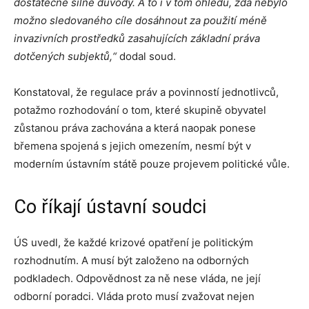
dostatečně silné důvody. A to i v tom ohledu, zda nebylo
možno sledovaného cíle dosáhnout za použití méně
invazivních prostředků zasahujících základní práva
dotčených subjektů,“
dodal soud.
Konstatoval, že regulace práv a povinností jednotlivců,
potažmo rozhodování o tom, které skupině obyvatel
zůstanou práva zachována a která naopak ponese
břemena spojená s jejich omezením, nesmí být v
moderním ústavním státě pouze projevem politické vůle.
Co říkají ústavní soudci
ÚS uvedl, že každé krizové opatření je politickým
rozhodnutím. A musí být založeno na odborných
podkladech. Odpovědnost za ně nese vláda, ne její
odborní poradci. Vláda proto musí zvažovat nejen