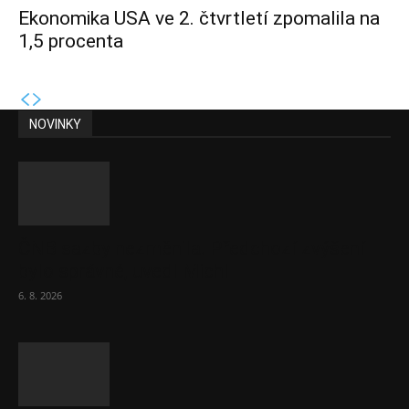
Ekonomika USA ve 2. čtvrtletí zpomalila na
1,5 procenta
NOVINKY
ČNB sazby nezměnila. Předchozí zvýšení
bylo správné, uvedl Michl
6. 8. 2026