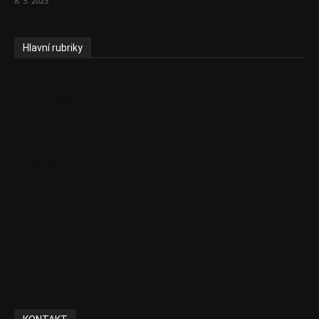
8. 3. 2023
Hlavní rubriky
Aktuality
Ekonomika
Politika
EU
Podcasty
Finance
Byznys
Investice
Ke kávě a čaji
Adman´s Choice