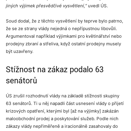
jiných výjimek přesvědčivé vysvětlení,“
uvedl ÚS.
Soud dodal, že z těchto vysvětlení by teprve bylo patrno,
že se ze strany vlády nejedná o nepřípustnou libovůli.
Argumentoval například výjimkami pro květinářství nebo
prodejny zbraní a střeliva, když ostatní prodejny musely
být uzavřeny.
Stížnost na zákaz podalo 63
senátorů
ÚS zrušil rozhodnutí vlády na základě stížnosti skupiny
63 senátorů. Ti u něj napadli část usnesení vlády o přijetí
krizových opatření, kterými byl [až na výjimky] zakázán
maloobchodní prodej a poskytování služeb. Podle nich
zákazy vlády nepřiměřeně a iracionálně zasahovaly do