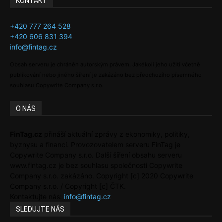
KONTAKT
+420 777 264 528
+420 606 831 394
info@fintag.cz
Obsah serveru je chráněn autorským právem. Jakékoli jeho užití včetně
publikování nebo jiného šíření je zakázáno bez předchozího písemného
souhlasu Copywrite Company s.r.o.
O NÁS
FinTag.cz
přináší aktuální zprávy z ekonomiky, politiky,
byznysu a financí. Provozovatelem serveru FinTag je
Copywrite Company s.r.o. Další šíření obsahu serveru
www.fintag.cz je bez souhlasu společnosti Copywrite
Company s.r.o. zakázáno. Copyright [c] 2020 Copywrite
Company s.r.o. / Copyright [c] ČTK.
Kontaktujte nás:
info@fintag.cz
SLEDUJTE NÁS