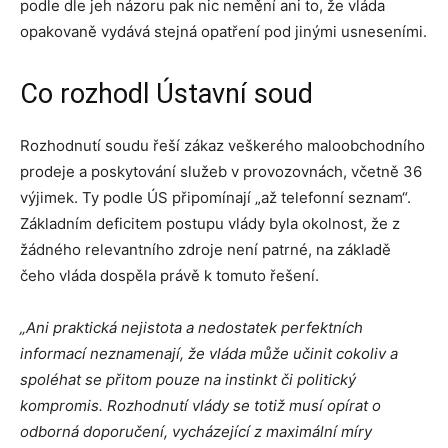
podle dle jeh názoru pak nic nemění ani to, že vláda
opakovaně vydává stejná opatření pod jinými usneseními.
Co rozhodl Ústavní soud
Rozhodnutí soudu řeší zákaz veškerého maloobchodního
prodeje a poskytování služeb v provozovnách, včetně 36
výjimek. Ty podle ÚS připomínají „až telefonní seznam“.
Základním deficitem postupu vlády byla okolnost, že z
žádného relevantního zdroje není patrné, na základě
čeho vláda dospěla právě k tomuto řešení.
„Ani praktická nejistota a nedostatek perfektních
informací neznamenají, že vláda může učinit cokoliv a
spoléhat se přitom pouze na instinkt či politický
kompromis. Rozhodnutí vlády se totiž musí opírat o
odborná doporučení, vycházející z maximální míry