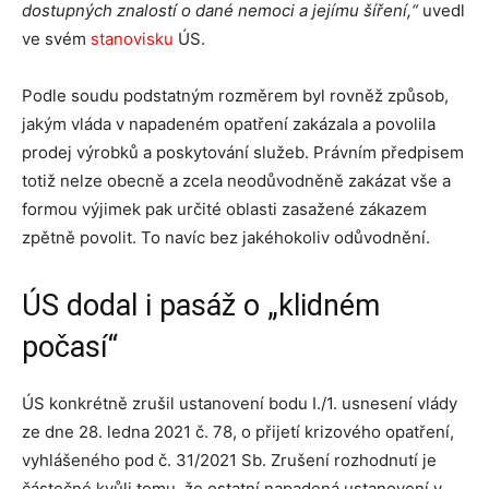
dostupných znalostí o dané nemoci a jejímu šíření,“
uvedl
ve svém
stanovisku
ÚS.
Podle soudu podstatným rozměrem byl rovněž způsob,
jakým vláda v napadeném opatření zakázala a povolila
prodej výrobků a poskytování služeb. Právním předpisem
totiž nelze obecně a zcela neodůvodněně zakázat vše a
formou výjimek pak určité oblasti zasažené zákazem
zpětně povolit. To navíc bez jakéhokoliv odůvodnění.
ÚS dodal i pasáž o „klidném
počasí“
ÚS konkrétně zrušil ustanovení bodu I./1. usnesení vlády
ze dne 28. ledna 2021 č. 78, o přijetí krizového opatření,
vyhlášeného pod č. 31/2021 Sb. Zrušení rozhodnutí je
částečné kvůli tomu, že ostatní napadená ustanovení v