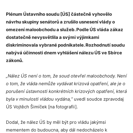
Plénum Ústavního soudu [ÚS] částečně vyhovělo
návrhu skupiny senátorů a zrušilo usnesení vlády o
omezení maloobchodu a služeb. Podle ÚS vláda zákaz
dostatečně nevysvětlila a svými výjimkami
diskriminovala vybrané podnikatele. Rozhodnutí soudu
nabývá účinnosti dnem vyhlášení nálezu ÚS ve Sbírce
zákonů.
„Nález ÚS není o tom, že soud otevřel maloobchody. Není
o tom, že vláda nemůže vydávat krizová opatření, ale je o
porušení ústavnosti konkrétních krizových opatření, která
byla v minulosti vládou vydána,“
uvedl soudce zpravodaj
ÚS Vojtěch Šimíček [na fotografii].
Dodal, že nález ÚS by měl být pro vládu jakýmsi
mementem do budoucna, aby dál nedocházelo k