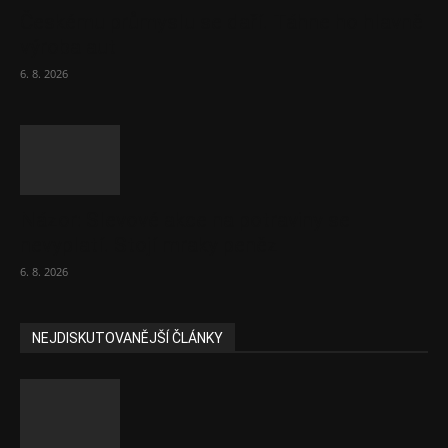
Českému průmyslu se daří. Táhne ho hlavně
výroba aut
6. 8. 2026
Názor: Slevové akce na potraviny se
nevyplatí. Stojí mraky peněz
6. 8. 2026
NEJDISKUTOVANĚJŠÍ ČLÁNKY