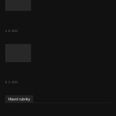
Za místenkové peklo ve vlacích mohou
cestující, tvrdí ČD
4. 8. 2022
Vláda zvažuje vyšší zdanění chudých a
střední třídy. Bohaté nechá být
8. 3. 2023
Hlavní rubriky
Aktuality