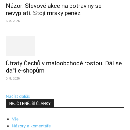
Názor: Slevové akce na potraviny se
nevyplatí. Stojí mraky peněz
6. 8. 2026
Útraty Čechů v maloobchodě rostou. Dál se
daří e-shopům
5. 8. 2026
Načíst další
NEJČTENĚJŠÍ ČLÁNKY
Vše
Názory a komentáře