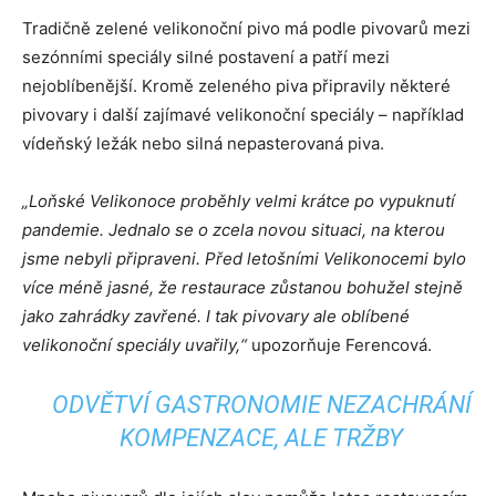
Tradičně zelené velikonoční pivo má podle pivovarů mezi
sezónními speciály silné postavení a patří mezi
nejoblíbenější. Kromě zeleného piva připravily některé
pivovary i další zajímavé velikonoční speciály – například
vídeňský ležák nebo silná nepasterovaná piva.
„Loňské Velikonoce proběhly velmi krátce po vypuknutí
pandemie. Jednalo se o zcela novou situaci, na kterou
jsme nebyli připraveni. Před letošními Velikonocemi bylo
více méně jasné, že restaurace zůstanou bohužel stejně
jako zahrádky zavřené. I tak pivovary ale oblíbené
velikonoční speciály uvařily,“
upozorňuje Ferencová.
ODVĚTVÍ GASTRONOMIE NEZACHRÁNÍ
KOMPENZACE, ALE TRŽBY