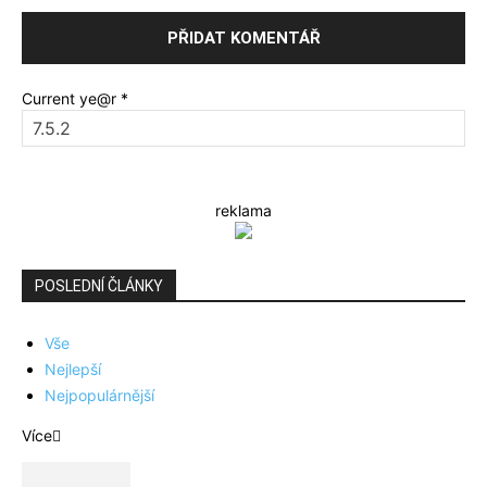
Current ye@r
*
reklama
POSLEDNÍ ČLÁNKY
Vše
Nejlepší
Nejpopulárnější
Více