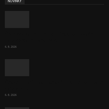
NOVINKY
ČNB sazby nezměnila. Předchozí zvýšení
bylo správné, uvedl Michl
6. 8. 2026
Českému průmyslu se daří. Táhne ho hlavně
výroba aut
6. 8. 2026