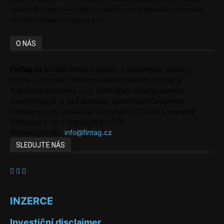
publikování nebo jiného šíření je zakázáno bez předchozího písemného
souhlasu Copywrite Company s.r.o.
O NÁS
FinTag.cz
přináší aktuální zprávy z ekonomiky, politiky,
byznysu a financí. Provozovatelem serveru FinTag je
Copywrite Company s.r.o. Další šíření obsahu serveru
www.fintag.cz je bez souhlasu společnosti Copywrite
Company s.r.o. zakázáno. Copyright [c] 2020 Copywrite
Company s.r.o. / Copyright [c] ČTK.
Kontaktujte nás:
info@fintag.cz
SLEDUJTE NÁS
INZERCE
Investiční disclaimer