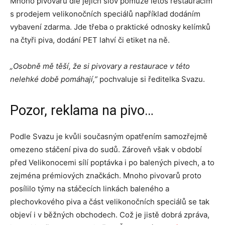
Mnoho pivovarů dle jejích slov pomůže letos restauracím
s prodejem velikonočních speciálů například dodáním
vybavení zdarma. Jde třeba o praktické odnosky kelímků
na čtyři piva, dodání PET lahví či etiket na ně.
„Osobně mě těší, že si pivovary a restaurace v této
nelehké době pomáhají,”
pochvaluje si ředitelka Svazu.
Pozor, reklama na pivo…
Podle Svazu je kvůli současným opatřením samozřejmě
omezeno stáčení piva do sudů. Zároveň však v období
před Velikonocemi sílí poptávka i po balených pivech, a to
zejména prémiových značkách. Mnoho pivovarů proto
posílilo týmy na stáčecích linkách baleného a
plechovkového piva a část velikonočních speciálů se tak
objeví i v běžných obchodech. Což je jistě dobrá zpráva,