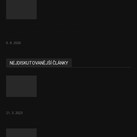
Názor: Slevové akce na potraviny se
nevyplatí. Stojí mraky peněz
6. 8. 2026
NEJDISKUTOVANĚJŠÍ ČLÁNKY
Komentář: Hanba Vám, prezidente Pavle…
21. 3. 2023