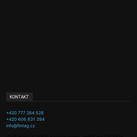
Ekonomika
Politika
EU
Podcasty
Finance
Byznys
Investice
Ke kávě a čaji
Adman´s Choice
KONTAKT
+420 777 264 528
+420 606 831 394
info@fintag.cz
Obsah serveru je chráněn autorským právem. Jakékoli jeho užití včetně