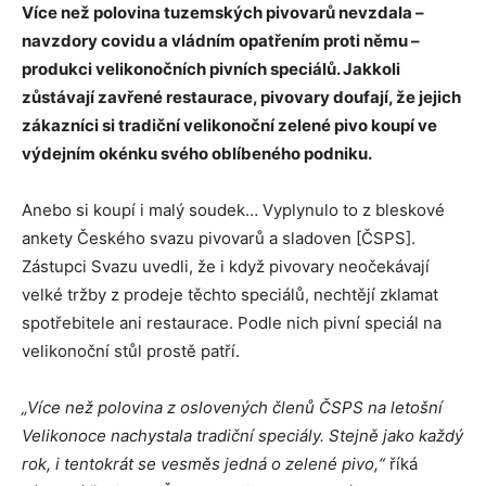
Více než polovina tuzemských pivovarů nevzdala –
navzdory covidu a vládním opatřením proti němu –
produkci velikonočních pivních speciálů. Jakkoli
zůstávají zavřené restaurace, pivovary doufají, že jejich
zákazníci si tradiční velikonoční zelené pivo koupí ve
výdejním okénku svého oblíbeného podniku.
Anebo si koupí i malý soudek… Vyplynulo to z bleskové
ankety Českého svazu pivovarů a sladoven [ČSPS].
Zástupci Svazu uvedli, že i když pivovary neočekávají
velké tržby z prodeje těchto speciálů, nechtějí zklamat
spotřebitele ani restaurace. Podle nich pivní speciál na
velikonoční stůl prostě patří.
„Více než polovina z oslovených členů ČSPS na letošní
Velikonoce nachystala tradiční speciály. Stejně jako každý
rok, i tentokrát se vesměs jedná o zelené pivo,“
říká