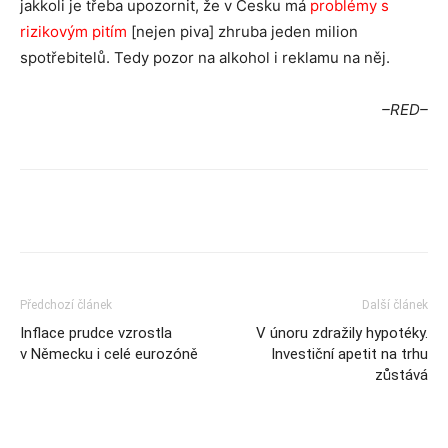
jakkoli je třeba upozornit, že v Česku má
problémy s
rizikovým pitím
[nejen piva] zhruba jeden milion
spotřebitelů. Tedy pozor na alkohol i reklamu na něj.
–RED–
Předchozí článek
Další článek
Inflace prudce vzrostla
V únoru zdražily hypotéky.
v Německu i celé eurozóně
Investiční apetit na trhu
zůstává