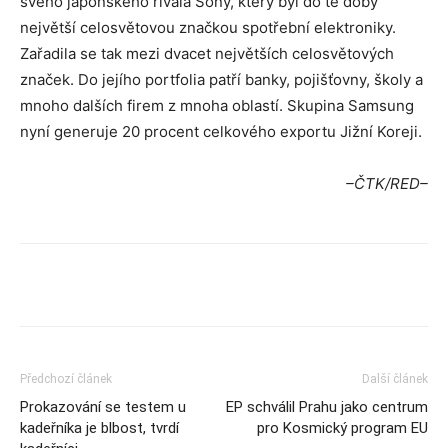
svého japonského rivala Sony, který byl do té doby
největší celosvětovou značkou spotřební elektroniky.
Zařadila se tak mezi dvacet největších celosvětových
značek. Do jejího portfolia patří banky, pojišťovny, školy a
mnoho dalších firem z mnoha oblastí. Skupina Samsung
nyní generuje 20 procent celkového exportu Jižní Koreji.
–ČTK/RED–
Předchozí článek
Další článek
Prokazování se testem u
EP schválil Prahu jako centrum
kadeřníka je blbost, tvrdí
pro Kosmický program EU