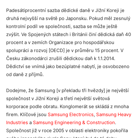
Padesátiprocentní sazba dědické daně v Jižní Koreji je
druhá nejvyšší na světě po Japonsku. Pokud měl zesnulý
kontrolní podíl ve společnosti, sazba se může ještě
zvýšit. Ve Spojených státech i Británii činí dědická daň 40
procent a v zemích Organizace pro hospodářskou
spolupráci a rozvoj [OECD] je v průměru 15 procent. V
Česku zákonodárci zrušili dědickou daň k 1.1.2014.
Dědictví se vnímá jako bezúplatné nabytí, je osvobozeno
od daně z příjmů.
Dodejme, že Samsung [v překladu tři hvězdy] je největší
společnost v Jižní Koreji a třetí největší světová
korporace podle obratu. Konglomerát se skládá z mnoha
firem. Klíčové jsou
Samsung Electronics
,
Samsung Heavy
Industries
a
Samsung Engineering & Construction
.
Společnost již v roce 2005 v oblasti elektroniky pokořila