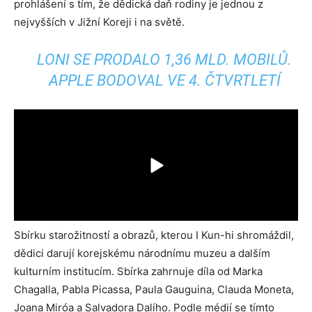
prohlášení s tím, že dědická daň rodiny je jednou z
nejvyšších v Jižní Koreji i na světě.
LONI SE PRODALO 1,36 MLD. MOBILŮ.
APPLE BODOVAL VE 4. ČTVRTLETÍ
Sbírku starožitností a obrazů, kterou I Kun-hi shromáždil,
dědici darují korejskému národnímu muzeu a dalším
kulturním institucím. Sbírka zahrnuje díla od Marka
Chagalla, Pabla Picassa, Paula Gauguina, Clauda Moneta,
Joana Miróa a Salvadora Dalího. Podle médií se tímto