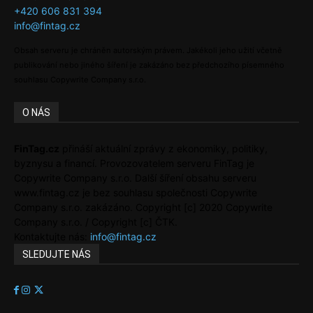
+420 606 831 394
info@fintag.cz
Obsah serveru je chráněn autorským právem. Jakékoli jeho užití včetně
publikování nebo jiného šíření je zakázáno bez předchozího písemného
souhlasu Copywrite Company s.r.o.
O NÁS
FinTag.cz
přináší aktuální zprávy z ekonomiky, politiky,
byznysu a financí. Provozovatelem serveru FinTag je
Copywrite Company s.r.o. Další šíření obsahu serveru
www.fintag.cz je bez souhlasu společnosti Copywrite
Company s.r.o. zakázáno. Copyright [c] 2020 Copywrite
Company s.r.o. / Copyright [c] ČTK.
Kontaktujte nás:
info@fintag.cz
SLEDUJTE NÁS