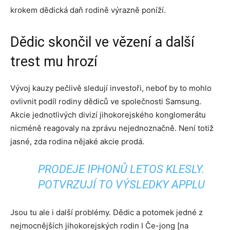
krokem dědická daň rodině výrazně poníží.
Dědic skončil ve vězení a další
trest mu hrozí
Vývoj kauzy pečlivě sledují investoři, neboť by to mohlo
ovlivnit podíl rodiny dědiců ve společnosti Samsung.
Akcie jednotlivých divizí jihokorejského konglomerátu
nicméně reagovaly na zprávu nejednoznačně. Není totiž
jasné, zda rodina nějaké akcie prodá.
PRODEJE IPHONŮ LETOS KLESLY.
POTVRZUJÍ TO VÝSLEDKY APPLU
Jsou tu ale i další problémy. Dědic a potomek jedné z
nejmocnějších jihokorejských rodin I Če-jong [na