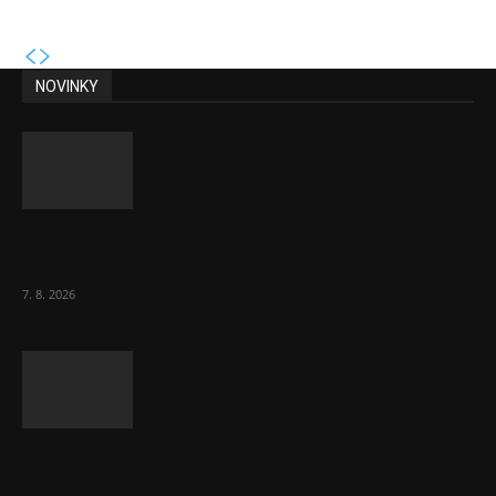
NOVINKY
Ředitel CzechBusiness Klepáček komentuje
zahraniční obchod
7. 8. 2026
Eurokomisař pro migraci zjistil, co v EU ví
většina lidí už...