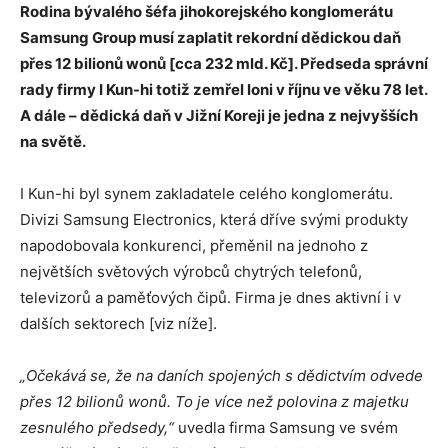
Rodina bývalého šéfa jihokorejského konglomerátu
Samsung Group musí zaplatit rekordní dědickou daň
přes 12 bilionů wonů [cca 232 mld. Kč]. Předseda správní
rady firmy I Kun-hi totiž zemřel loni v říjnu ve věku 78 let.
A dále – dědická daň v Jižní Koreji je jedna z nejvyšších
na světě.
I Kun-hi byl synem zakladatele celého konglomerátu.
Divizi Samsung Electronics, která dříve svými produkty
napodobovala konkurenci, přeměnil na jednoho z
největších světových výrobců chytrých telefonů,
televizorů a paměťových čipů. Firma je dnes aktivní i v
dalších sektorech [viz níže].
„Očekává se, že na daních spojených s dědictvím odvede
přes 12 bilionů wonů. To je více než polovina z majetku
zesnulého předsedy,“
uvedla firma Samsung ve svém