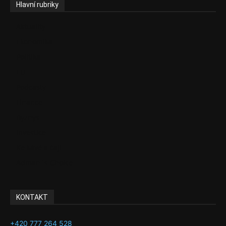
Hlavní rubriky
Aktuality
Ekonomika
Politika
EU
Podcasty
Finance
Byznys
Investice
Ke kávě a čaji
Adman´s Choice
KONTAKT
+420 777 264 528