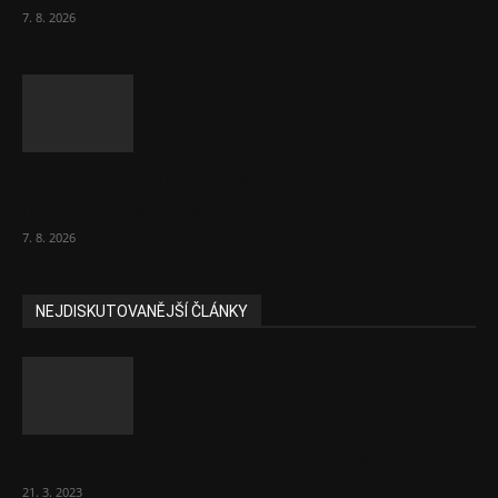
7. 8. 2026
Musk vyjevil další ze svých vizí. Je to
raketový růst tržeb...
7. 8. 2026
NEJDISKUTOVANĚJŠÍ ČLÁNKY
Komentář: Hanba Vám, prezidente Pavle…
21. 3. 2023