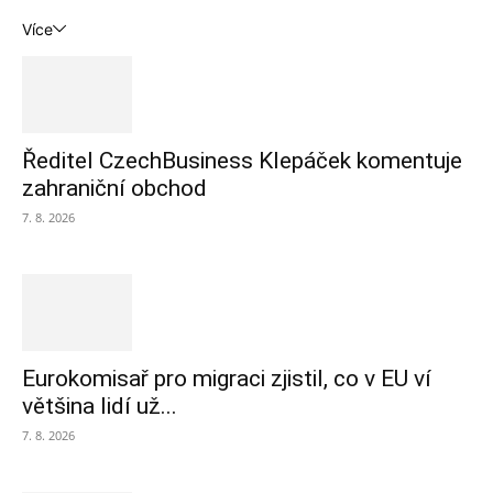
Více
Ředitel CzechBusiness Klepáček komentuje
zahraniční obchod
7. 8. 2026
Eurokomisař pro migraci zjistil, co v EU ví
většina lidí už...
7. 8. 2026