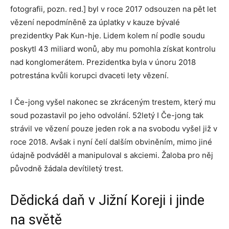
fotografii, pozn. red.] byl v roce 2017 odsouzen na pět let
vězení nepodmíněně za úplatky v kauze bývalé
prezidentky Pak Kun-hje. Lidem kolem ní podle soudu
poskytl 43 miliard wonů, aby mu pomohla získat kontrolu
nad konglomerátem. Prezidentka byla v únoru 2018
potrestána kvůli korupci dvaceti lety vězení.
I Če-jong vyšel nakonec se zkráceným trestem, který mu
soud pozastavil po jeho odvolání. 52letý I Če-jong tak
strávil ve vězení pouze jeden rok a na svobodu vyšel již v
roce 2018. Avšak i nyní čelí dalším obviněním, mimo jiné
údajně podváděl a manipuloval s akciemi. Žaloba pro něj
původně žádala devítiletý trest.
Dědická daň v Jižní Koreji i jinde
na světě