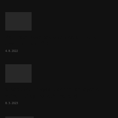
Za místenkové peklo ve vlacích mohou
cestující, tvrdí ČD
4. 8. 2022
Vláda zvažuje vyšší zdanění chudých a
střední třídy. Bohaté nechá být
8. 3. 2023