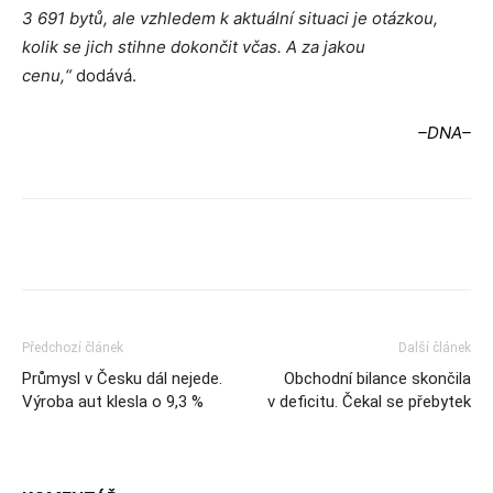
3 691 bytů, ale vzhledem k aktuální situaci je otázkou,
kolik se jich stihne dokončit včas. A za jakou
cenu,“
dodává.
–DNA–
Předchozí článek
Další článek
Průmysl v Česku dál nejede.
Obchodní bilance skončila
Výroba aut klesla o 9,3 %
v deficitu. Čekal se přebytek