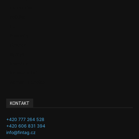
Ekonomika
Politika
EU
Podcasty
Finance
Byznys
Investice
Ke kávě a čaji
Adman´s Choice
KONTAKT
+420 777 264 528
+420 606 831 394
info@fintag.cz