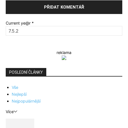
Current ye@r
*
reklama
POSLEDNÍ ČLÁNKY
Vše
Nejlepší
Nejpopulárnější
Více