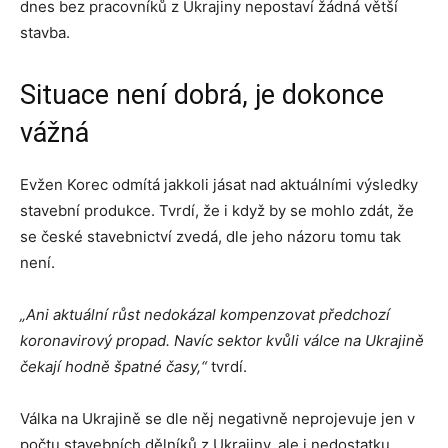
dnes bez pracovníků z Ukrajiny nepostaví žádná větší
stavba.
Situace není dobrá, je dokonce
vážná
Evžen Korec odmítá jakkoli jásat nad aktuálními výsledky
stavební produkce. Tvrdí, že i když by se mohlo zdát, že
se české stavebnictví zvedá, dle jeho názoru tomu tak
není.
„Ani aktuální růst nedokázal kompenzovat předchozí
koronavirový propad. Navíc sektor kvůli válce na Ukrajině
čekají hodně špatné časy,“
tvrdí.
Válka na Ukrajině se dle něj negativně neprojevuje jen v
počtu stavebních dělníků z Ukrajiny, ale i nedostatku