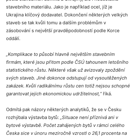
stavebního materiálu. Jako je například ocel, jíž je
Ukrajina klíčový dodavatel. Dokončení některých velkých
staveb se tak kvůli tomu a dalším problémům v
zásobování s největší pravděpodobností podle Korce
oddálí.
„Komplikace to působí hlavně největším stavebním
firmám, které jsou přitom podle ČSÚ tahounem letošního
statistického růstu. Některé však už avizovaly zpoždění
svých staveb. Jiné dokonce odstupují od vysoutěžených
zakázek. Kvůli radikálnímu růstu cen totiž nejsou schopné
garantovat jejich ekonomickou udržitelnost,“
říká.
Odmítá pak názory některých analytiků, že se v Česku
rozhýbala výstavba bytů:
„Situace není příznivá ani v
bytové výstavbě. Počet zahájených bytů v rámci celého
Česka sice v únoru meziročně vzrostl o 26,1 procenta na