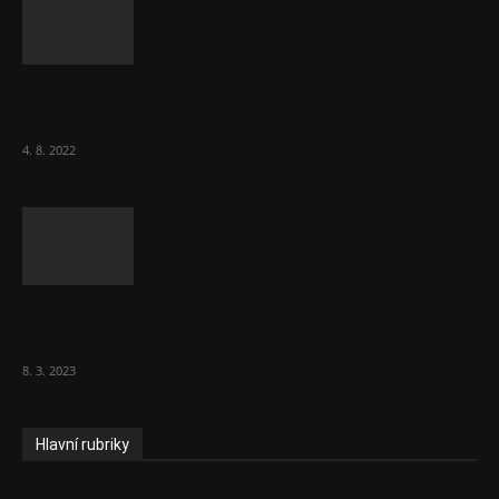
Za místenkové peklo ve vlacích mohou
cestující, tvrdí ČD
4. 8. 2022
Vláda zvažuje vyšší zdanění chudých a
střední třídy. Bohaté nechá být
8. 3. 2023
Hlavní rubriky
Aktuality