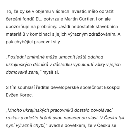
To, že by se v objemu vládních investic mělo odrazit
čerpání fondů EU, potvrzuje Martin Gürtler. I on ale
upozorňuje na problémy. Uvádí nedostatek stavebních
materiálů v kombinaci s jejich výrazným zdražováním. A
pak chybějící pracovní síly.
„Poslední zmíněné může umocnit ještě odchod
ukrajinských dělníků v důsledku vypuknutí války v jejich
domovské zemi,“
myslí si.
S tím souhlasí ředitel developerské společnost Ekospol
Evžen Korec.
„Mnoho ukrajinských pracovníků dostalo povolávací
rozkaz a odešlo bránit svou napadenou vlast. V Česku tak
nyní výrazně chybí,“
uvedl s dovětkem, že v Česku se