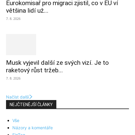
Eurokomisař pro migraci zjistil, co v EU ví
většina lidí už...
7. 8. 2026
Musk vyjevil další ze svých vizí. Je to
raketový růst tržeb...
7. 8. 2026
Načíst další
NEJČTENĚJŠÍ ČLÁNKY
Vše
Názory a komentáře
FinTag