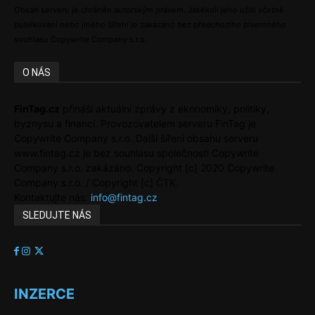
Obsah serveru je chráněn autorským právem. Jakékoli jeho užití včetně
publikování nebo jiného šíření je zakázáno bez předchozího písemného
souhlasu Copywrite Company s.r.o.
O NÁS
FinTag.cz
přináší aktuální zprávy z ekonomiky, politiky,
byznysu a financí. Provozovatelem serveru FinTag je
Copywrite Company s.r.o. Další šíření obsahu serveru
www.fintag.cz je bez souhlasu společnosti Copywrite
Company s.r.o. zakázáno. Copyright [c] 2020 Copywrite
Company s.r.o. / Copyright [c] ČTK.
Kontaktujte nás:
info@fintag.cz
SLEDUJTE NÁS
INZERCE