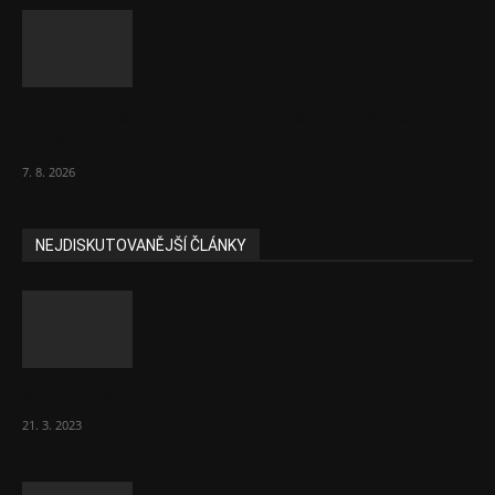
Eurokomisař pro migraci zjistil, co v EU ví
většina lidí už...
7. 8. 2026
NEJDISKUTOVANĚJŠÍ ČLÁNKY
Komentář: Hanba Vám, prezidente Pavle…
21. 3. 2023