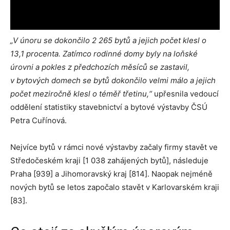
„V únoru se dokončilo 2 265 bytů a jejich počet klesl o
13,1 procenta. Zatímco rodinné domy byly na loňské
úrovni a pokles z předchozích měsíců se zastavil,
v bytových domech se bytů dokončilo velmi málo a jejich
počet meziročně klesl o téměř třetinu,“
upřesnila vedoucí
oddělení statistiky stavebnictví a bytové výstavby ČSÚ
Petra Cuřínová.
Nejvíce bytů v rámci nové výstavby začaly firmy stavět ve
Středočeském kraji [1 038 zahájených bytů], následuje
Praha [939] a Jihomoravský kraj [814]. Naopak nejméně
nových bytů se letos započalo stavět v Karlovarském kraji
[83].