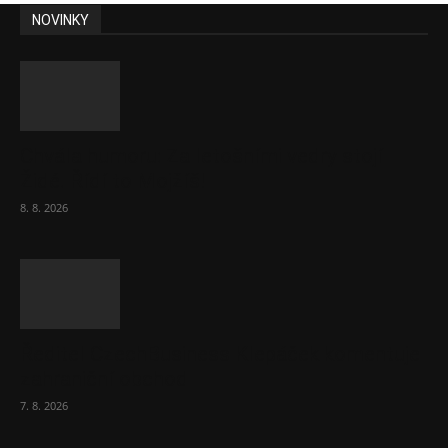
NOVINKY
Chvála humoru: Za letošními vedry stojí
Židé. Řídí to Mojžíš!
8. 8. 2026
Ředitel CzechBusiness Klepáček komentuje
zahraniční obchod
7. 8. 2026