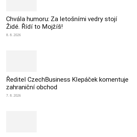
Chvála humoru: Za letošními vedry stojí
Židé. Řídí to Mojžíš!
8. 8. 2026
Ředitel CzechBusiness Klepáček komentuje
zahraniční obchod
7. 8. 2026