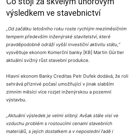
Co stojí za skvělým únorovým
výsledkem ve stavebnictví
„
Od začátku letošního roku roste rychlým meziměsíčním
tempem především inženýrské stavitelství, které
pravděpodobně odráží vyšší investiční aktivitu státu,“
vysvětluje ekonom Komerční banky [KB] Martin Gürtler
aktuální svižný růst stavební produkce.
Hlavní ekonom Banky Creditas Petr Dufek dodává, že roli
sehrává příznivé počasí umožňující v jinak slabším
zimním měsíci více rozjet inženýrskou a pozemní
výstavbu.
„Aktuální výsledek je velmi slibný. Avšak stále visí ve
vzduchu problém s rostoucími cenami stavebních
materiálů, s jejich dostatkem a v neposlední řadě i