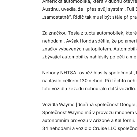
Americká automobilka, která v dubnu otevř
Austinu, uvedla, že i přes svůj systém „Full
„samostatně“. Řidič tak musí být stále připra
Za značkou Tesla z tuctu automobilek, kter
nehodami. Avšak Honda sdělila, že po americ
značky vybavených autopilotem. Automobilka
zbývající automobilky nahlásily po pěti a 
Nehody NHTSA rovněž hlásily společnosti, k
nahlásilo celkem 130 nehod. Při těchto neh
tato vozidla zezadu nabouralo další vozidlo.
Vozidla Waymo [dceřiná společnost Google, 
Společnost Waymo má v provozu mnohem více
autonomním provozu v Arizoně a Kalifornii.
34 nehodami a vozidlo Cruise LLC společno