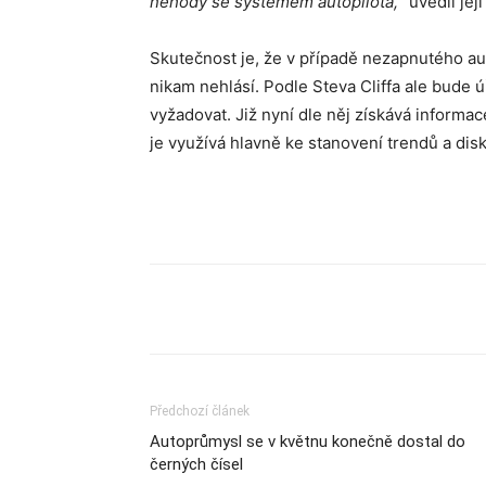
nehody se systémem autopilota,“
uvedli její
Skutečnost je, že v případě nezapnutého aut
nikam nehlásí. Podle Steva Cliffa ale bude
vyžadovat. Již nyní dle něj získává inform
je využívá hlavně ke stanovení trendů a dis
Sdílet
Předchozí článek
Autoprůmysl se v květnu konečně dostal do
černých čísel