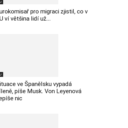
U
urokomisař pro migraci zjistil, co v
U ví většina lidí už...
U
ituace ve Španělsku vypadá
íleně, píše Musk. Von Leyenová
epíše nic