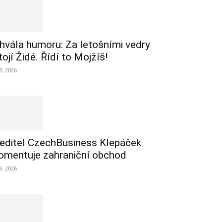
hvála humoru: Za letošními vedry
tojí Židé. Řídí to Mojžíš!
 8. 2026
editel CzechBusiness Klepáček
omentuje zahraniční obchod
 8. 2026