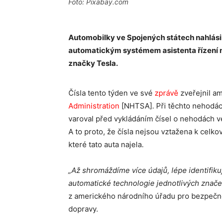
Foto: Pixabay.com
Automobilky ve Spojených státech nahlási
automatickým systémem asistenta řízení m
značky Tesla.
Čísla tento týden ve své
zprávě
zveřejnil a
Administration
[NHTSA]. Při těchto nehodách
varoval před vykládáním čísel o nehodách v
A to proto, že čísla nejsou vztažena k celk
které tato auta najela.
„Až shromáždíme více údajů, lépe identifiku
automatické technologie jednotlivých znač
z amerického národního úřadu pro bezpečno
dopravy.