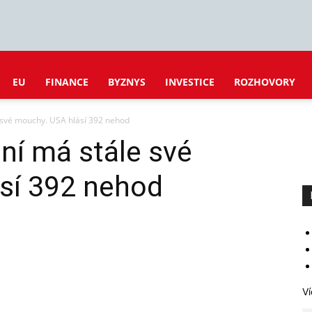
EU
FINANCE
BYZNYS
INVESTICE
ROZHOVORY
 své mouchy. USA hlásí 392 nehod
ní má stále své
sí 392 nehod
Ví