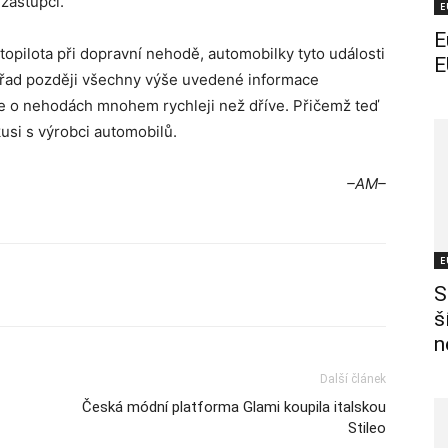
 zástupci.
E
E
opilota při dopravní nehodě, automobilky tyto události
E
 úřad později všechny výše uvedené informace
ace o nehodách mnohem rychleji než dříve. Přičemž teď
kusi s výrobci automobilů.
–AM–
E
S
š
n
Další článek
Česká módní platforma Glami koupila italskou
Stileo