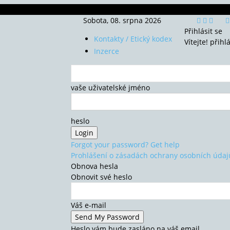
Sobota, 08. srpna 2026
Přihlásit se
Kontakty / Etický kodex
Vítejte! přihl
Inzerce
vaše uživatelské jméno
heslo
Forgot your password? Get help
Prohlášení o zásadách ochrany osobních údaj
Obnova hesla
Obnovit své heslo
Váš e-mail
Heslo vám bude zasláno na váš email