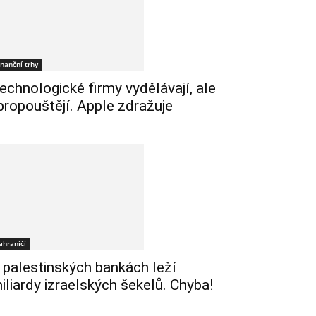
inanční trhy
echnologické firmy vydělávají, ale
 propouštějí. Apple zdražuje
ahraničí
 palestinských bankách leží
iliardy izraelských šekelů. Chyba!