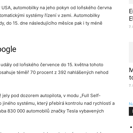
 v USA, automobilky na jeho pokyn od loňského června
E
tomatickými systémy řízení v zemi. Automobilky
E
y, do 15. dne následujícího měsíce pak i ty méně
7.
oogle
se udály od loňského července do 15. května tohoto
M
dosahuje téměř 70 procent z 392 nahlášených nehod
t
7.
ž jely pod dozorem autopilota, v modu „Full Self-
o jiného systému, který přebírá kontrolu nad rychlostí a
Na
hruba 830 000 automobilů značky Tesla vybavených