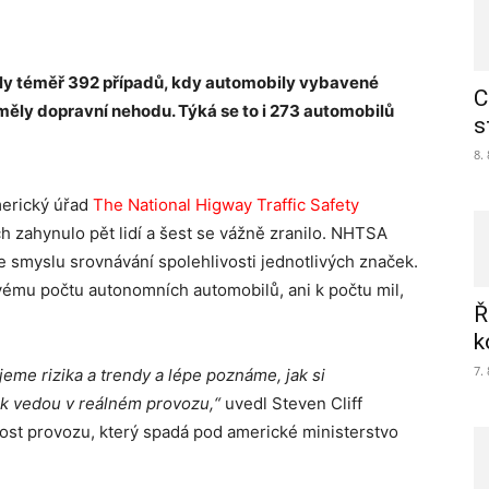
ly téměř 392 případů, kdy automobily vybavené
C
ěly dopravní nehodu. Týká se to i 273 automobilů
s
8.
merický úřad
The National Higway Traffic Safety
 zahynulo pět lidí a šest se vážně zranilo. NHTSA
e smyslu srovnávání spolehlivosti jednotlivých značek.
ovému počtu autonomních automobilů, ani k počtu mil,
Ř
k
7.
jeme rizika a trendy a lépe poznáme, jak si
ek vedou v reálném provozu,“
uvedl Steven Cliff
st provozu, který spadá pod americké ministerstvo