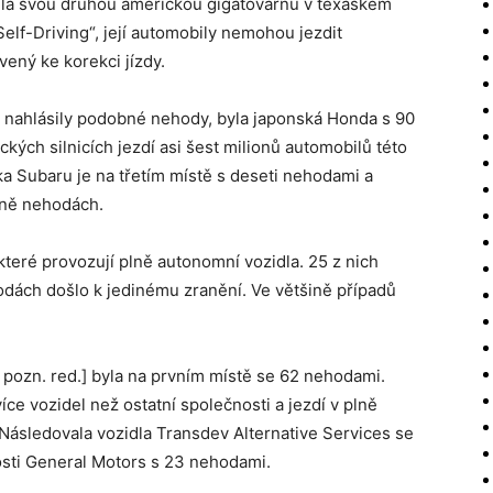
ela svou druhou americkou gigatovárnu v texaském
 Self-Driving“, její automobily nemohou jezdit
vený ke korekci jízdy.
é nahlásily podobné nehody, byla japonská Honda s 90
kých silnicích jezdí asi šest milionů automobilů této
 Subaru je na třetím místě s deseti nehodami a
méně nehodách.
teré provozují plně autonomní vozidla. 25 z nich
odách došlo k jedinému zranění. Ve většině případů
pozn. red.] byla na prvním místě se 62 nehodami.
 vozidel než ostatní společnosti a jezdí v plně
 Následovala vozidla Transdev Alternative Services se
sti General Motors s 23 nehodami.