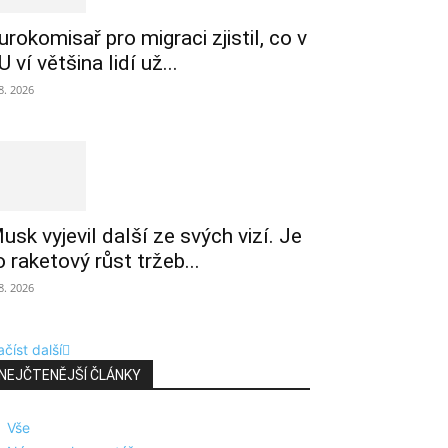
urokomisař pro migraci zjistil, co v
U ví většina lidí už...
 8. 2026
usk vyjevil další ze svých vizí. Je
o raketový růst tržeb...
 8. 2026
číst další
NEJČTENĚJŠÍ ČLÁNKY
Vše