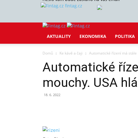
fintag.cz
AKTUALITY
EKONOMIKA
POLITIKA
Domů
Ke kávě a čaji
Automatické řízení má stále
Automatické říze
mouchy. USA hlá
18. 6. 2022
Sdílet