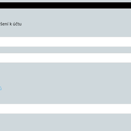
ášení k účtu
ů