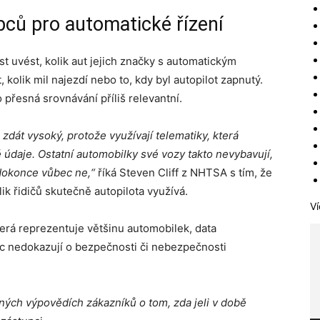
bců pro automatické řízení
 uvést, kolik aut jejich značky s automatickým
, kolik mil najezdí nebo to, kdy byl autopilot zapnutý.
 přesná srovnávání příliš relevantní.
dát vysoký, protože využívají telematiky, která
 údaje.
Ostatní automobilky své vozy takto nevybavují,
 dokonce vůbec ne,“
říká Steven Cliff z NHTSA s tím, že
lik řidičů skutečně autopilota využívá.
Ví
terá reprezentuje většinu automobilek, data
 nedokazují o bezpečnosti či nebezpečnosti
ých výpovědích zákazníků o tom, zda jeli v době