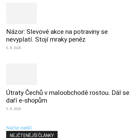
Názor: Slevové akce na potraviny se
nevyplatí. Stojí mraky peněz
6. 8. 2026
Útraty Čechů v maloobchodě rostou. Dál se
daří e-shopům
5. 8. 2026
Načíst další
NEJČTENĚJŠÍ ČLÁNKY