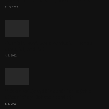
Komentář: Hanba Vám, prezidente Pavle…
21. 3. 2023
Za místenkové peklo ve vlacích mohou
cestující, tvrdí ČD
4. 8. 2022
Vláda zvažuje vyšší zdanění chudých a
střední třídy. Bohaté nechá být
8. 3. 2023