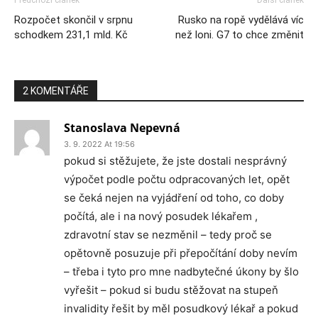
Předchozí článek
Další článek
Rozpočet skončil v srpnu
Rusko na ropě vydělává víc
schodkem 231,1 mld. Kč
než loni. G7 to chce změnit
2 KOMENTÁŘE
Stanoslava Nepevná
3. 9. 2022 At 19:56
pokud si stěžujete, že jste dostali nesprávný
výpočet podle počtu odpracovaných let, opět
se čeká nejen na vyjádření od toho, co doby
počítá, ale i na nový posudek lékařem ,
zdravotní stav se nezměnil – tedy proč se
opětovně posuzuje při přepočítání doby nevím
– třeba i tyto pro mne nadbytečné úkony by šlo
vyřešit – pokud si budu stěžovat na stupeň
invalidity řešit by měl posudkový lékař a pokud