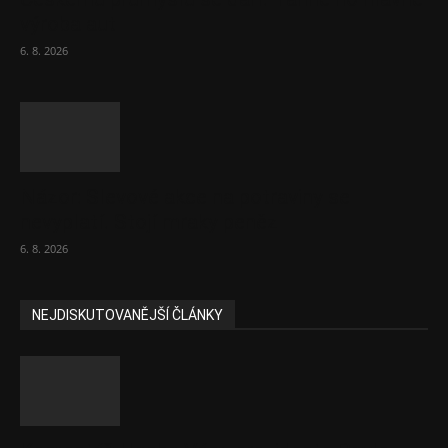
výroba aut
6. 8. 2026
Názor: Slevové akce na potraviny se
nevyplatí. Stojí mraky peněz
6. 8. 2026
NEJDISKUTOVANĚJŠÍ ČLÁNKY