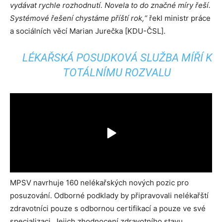
vydávat rychle rozhodnutí. Novela to do značné míry řeší.
Systémové řešení chystáme příští rok,“
řekl ministr práce
a sociálních věcí Marian Jurečka [KDU-ČSL].
LÉKAŘSKÁ POSUDKOVÁ SLUŽBA MÍŘÍ K
TOTÁLNÍMU ROZVALU
MPSV navrhuje 160 nelékařských nových pozic pro
posuzování. Odborné podklady by připravovali nelékařští
zdravotníci pouze s odbornou certifikací a pouze ve své
specializaci. Jejich zhodnocení zdravotního stavu