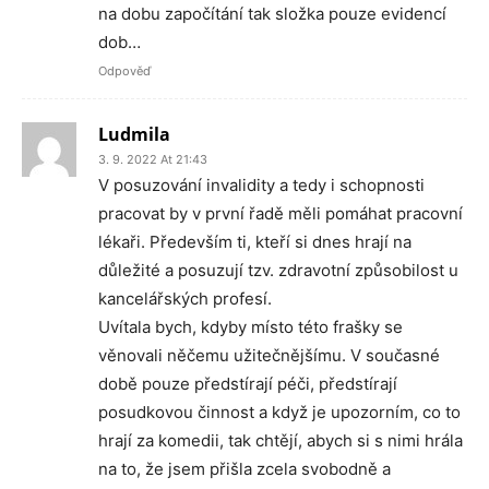
na dobu započítání tak složka pouze evidencí
dob…
Odpověď
Ludmila
3. 9. 2022 At 21:43
V posuzování invalidity a tedy i schopnosti
pracovat by v první řadě měli pomáhat pracovní
lékaři. Především ti, kteří si dnes hrají na
důležité a posuzují tzv. zdravotní způsobilost u
kancelářských profesí.
Uvítala bych, kdyby místo této frašky se
věnovali něčemu užitečnějšímu. V současné
době pouze předstírají péči, předstírají
posudkovou činnost a když je upozorním, co to
hrají za komedii, tak chtějí, abych si s nimi hrála
na to, že jsem přišla zcela svobodně a