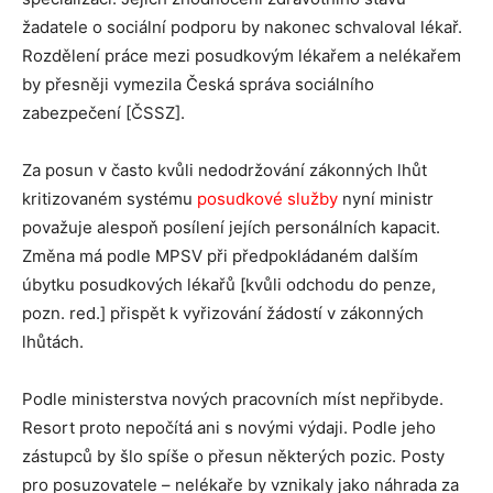
žadatele o sociální podporu by nakonec schvaloval lékař.
Rozdělení práce mezi posudkovým lékařem a nelékařem
by přesněji vymezila Česká správa sociálního
zabezpečení [ČSSZ].
Za posun v často kvůli nedodržování zákonných lhůt
kritizovaném systému
posudkové služby
nyní ministr
považuje alespoň posílení jejích personálních kapacit.
Změna má podle MPSV při předpokládaném dalším
úbytku posudkových lékařů [kvůli odchodu do penze,
pozn. red.] přispět k vyřizování žádostí v zákonných
lhůtách.
Podle ministerstva nových pracovních míst nepřibyde.
Resort proto nepočítá ani s novými výdaji. Podle jeho
zástupců by šlo spíše o přesun některých pozic. Posty
pro posuzovatele – nelékaře by vznikaly jako náhrada za