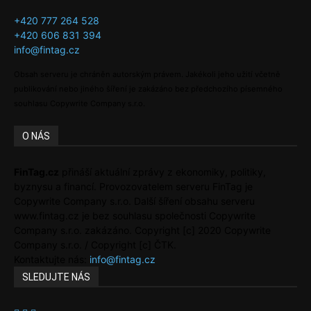
+420 777 264 528
+420 606 831 394
info@fintag.cz
Obsah serveru je chráněn autorským právem. Jakékoli jeho užití včetně
publikování nebo jiného šíření je zakázáno bez předchozího písemného
souhlasu Copywrite Company s.r.o.
O NÁS
FinTag.cz
přináší aktuální zprávy z ekonomiky, politiky,
byznysu a financí. Provozovatelem serveru FinTag je
Copywrite Company s.r.o. Další šíření obsahu serveru
www.fintag.cz je bez souhlasu společnosti Copywrite
Company s.r.o. zakázáno. Copyright [c] 2020 Copywrite
Company s.r.o. / Copyright [c] ČTK.
Kontaktujte nás:
info@fintag.cz
SLEDUJTE NÁS