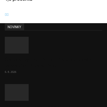
NOVINKY
ČNB sazby nezměnila. Předchozí zvýšení
bylo správné, uvedl Michl
6. 8. 2026
Českému průmyslu se daří. Táhne ho hlavně