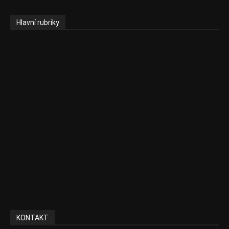
Hlavní rubriky
Aktuality
Ekonomika
Politika
EU
Podcasty
Finance
Byznys
Investice
Ke kávě a čaji
Adman´s Choice
KONTAKT