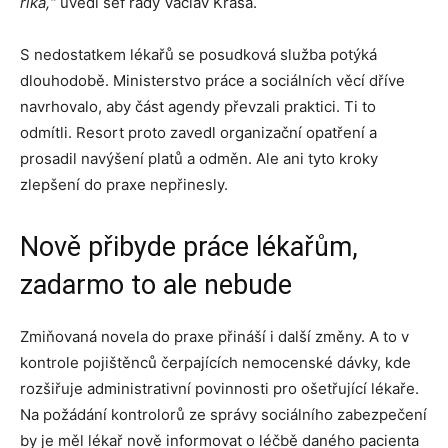
říká,“
uvedl šéf rady Václav Krása.
S nedostatkem lékařů se posudková služba potýká
dlouhodobě. Ministerstvo práce a sociálních věcí dříve
navrhovalo, aby část agendy převzali praktici. Ti to
odmítli. Resort proto zavedl organizační opatření a
prosadil navýšení platů a odměn. Ale ani tyto kroky
zlepšení do praxe nepřinesly.
Nově přibyde práce lékařům,
zadarmo to ale nebude
Zmiňovaná novela do praxe přináší i další změny. A to v
kontrole pojištěnců čerpajících nemocenské dávky, kde
rozšiřuje administrativní povinnosti pro ošetřující lékaře.
Na požádání kontrolorů ze správy sociálního zabezpečení
by je měl lékař nově informovat o léčbě daného pacienta