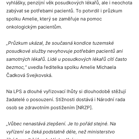
vyhlášky, penzijní věk posudkových lékařů, ale i neochota
zabývat se potřebami pacientů. To potvrdil i průzkum
spolku Amelie, který se zaměřuje na pomoc
onkologickým pacientům.
„Průzkum ukázal, že současná kondice tuzemské
posudkové služby nevyhovuje potřebám pacientů ani
samotných lékařů. Lidé u posudkových lékařů cítí často
bezmoc,“
uvedla ředitelka spolku Amelie Michaela
Čadková Svejkovská.
Na LPS a dlouhé vyřizovací lhůty si dlouhodobě stěžují
žadatelé o posouzení. Stížnosti dostává i Národní rada
osob se zdravotním postižením [NRZP].
„Vůbec nenastává zlepšení. Je to pořád stejné. Na
vyřízení se čeká podstatně déle, než ministerstvo