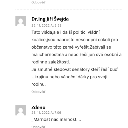
Odpověď
Dr.Ing Jiří Švejda
25. 11. 2022 At 2:53
Tato vláda,ale i další politici vládní
koalice,jsou naprosto neschopni cokoli pro
občanstvo této země vyřešit.Zabívaji se
malichernostma a nebo řeší jen své osobní a
rodinné záležitosti.
Je smutné sledovat senátory,kteří řeší buď
Ukrajinu nebo vánoční dárky pro svoji
rodinu.
Odpověď
Zdeno
25. 11. 2022 At 7:06
_Marnost nad marnost….
Odpověď