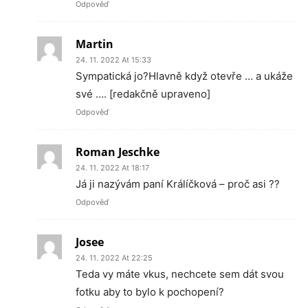
Odpověď
Martin
24. 11. 2022 At 15:33
Sympatická jo?Hlavně když otevře … a ukáže
své …. [redakčně upraveno]
Odpověď
Roman Jeschke
24. 11. 2022 At 18:17
Já ji nazývám paní Králíčková – proč asi ??
Odpověď
Josee
24. 11. 2022 At 22:25
Teda vy máte vkus, nechcete sem dát svou
fotku aby to bylo k pochopení?