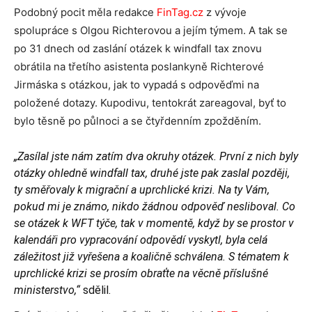
Podobný pocit měla redakce
FinTag.cz
z vývoje
spolupráce s Olgou Richterovou a jejím týmem. A tak se
po 31 dnech od zaslání otázek k windfall tax znovu
obrátila na třetího asistenta poslankyně Richterové
Jirmáska s otázkou, jak to vypadá s odpověďmi na
položené dotazy. Kupodivu, tentokrát zareagoval, byť to
bylo těsně po půlnoci a se čtyřdenním zpožděním.
„Zasílal jste nám zatím dva okruhy otázek. První z nich byly
otázky ohledně windfall tax, druhé jste pak zaslal později,
ty směřovaly k migrační a uprchlické krizi. Na ty Vám,
pokud mi je známo, nikdo žádnou odpověď nesliboval. Co
se otázek k WFT týče, tak v momentě, když by se prostor v
kalendáři pro vypracování odpovědí vyskytl, byla celá
záležitost již vyřešena a koaličně schválena. S tématem k
uprchlické krizi se prosím obraťte na věcně příslušné
ministerstvo,“
sdělil.