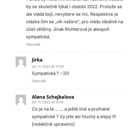
by se skutečně týkat i období 2022. Protože se
ale vláda bojí, nevybere se nic. Respektive je
otázka čím se „vlk nažere“, pro vládu ideálně na
účet většiny. Jinak Richterová je alespoň
sympatická.
Odpověď
Jirka
24. 11. 2022 At 13:59
Sympatická ? :-))))
Odpověď
Alena Schejbalova
24. 11. 2022 At 15:19
Co je na té … … a ještě líné a prolhané
sympatické ? Vy jste asi hluchý a slepý !!!
[redakčně upraveno]