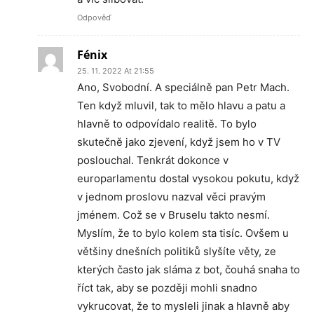
Odpověď
Fénix
25. 11. 2022 At 21:55
Ano, Svobodní. A speciálně pan Petr Mach.
Ten když mluvil, tak to mělo hlavu a patu a
hlavně to odpovídalo realitě. To bylo
skutečně jako zjevení, když jsem ho v TV
poslouchal. Tenkrát dokonce v
europarlamentu dostal vysokou pokutu, když
v jednom proslovu nazval věci pravým
jménem. Což se v Bruselu takto nesmí.
Myslím, že to bylo kolem sta tisíc. Ovšem u
většiny dnešních politiků slyšíte věty, ze
kterých často jak sláma z bot, čouhá snaha to
říct tak, aby se později mohli snadno
vykrucovat, že to mysleli jinak a hlavně aby