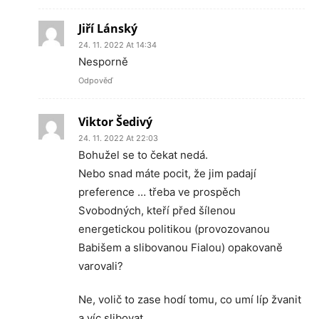
Jiří Lánský
24. 11. 2022 At 14:34
Nesporně
Odpověď
Viktor Šedivý
24. 11. 2022 At 22:03
Bohužel se to čekat nedá.
Nebo snad máte pocit, že jim padají
preference … třeba ve prospěch
Svobodných, kteří před šílenou
energetickou politikou (provozovanou
Babišem a slibovanou Fialou) opakovaně
varovali?
Ne, volič to zase hodí tomu, co umí líp žvanit
a víc slibovat.