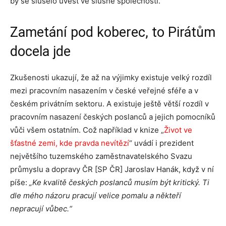
by se slušelo uvést ve slušné společnosti.
Zametání pod koberec, to Pirátům
docela jde
Zkušenosti ukazují, že až na výjimky existuje velký rozdíl
mezi pracovním nasazením v české veřejné sféře a v
českém privátním sektoru. A existuje ještě větší rozdíl v
pracovním nasazení českých poslanců a jejich pomocníků
vůči všem ostatním. Což například v knize „
Život ve
šťastné zemi, kde pravda nevítězí
“ uvádí i prezident
největšího tuzemského zaměstnavatelského Svazu
průmyslu a dopravy ČR [SP ČR] Jaroslav Hanák, když v ní
píše:
„Ke kvalitě českých poslanců musím být kritický. Ti
dle mého názoru pracují velice pomalu a někteří
nepracují vůbec.“