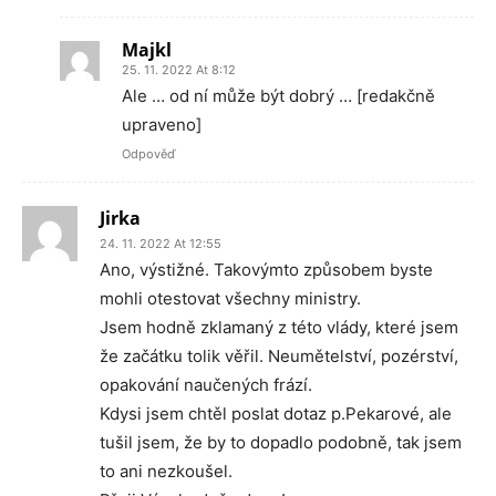
Majkl
25. 11. 2022 At 8:12
Ale … od ní může být dobrý … [redakčně
upraveno]
Odpověď
Jirka
24. 11. 2022 At 12:55
Ano, výstižné. Takovýmto způsobem byste
mohli otestovat všechny ministry.
Jsem hodně zklamaný z této vlády, které jsem
že začátku tolik věřil. Neumětelství, pozérství,
opakování naučených frází.
Kdysi jsem chtěl poslat dotaz p.Pekarové, ale
tušil jsem, že by to dopadlo podobně, tak jsem
to ani nezkoušel.