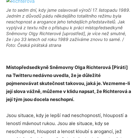
Je to sedm dní, kdy jsme oslavovali výročí 17. listopadu 1989.
Jedním z důvodů pádu někdejšího totalitního režimu byla
neschopnost a arogance jeho tehdejších představitelů. Jak
vyplývá z textu níže o přístupu k práci místopředsedkyně
Sněmovny Olgy Richterové [uprostřed], je více než smutné,
že i po 33 letech od roku 1989 zažíváme znovu to samé. /
Foto: Česká pirátská strana
M
ístopředsedkyně Sněmovny Olga Richterová [Piráti]
na Twitteru nedávno uvedla, že je důležité
pojmenovávat skutečnost takovou, jaká je. Vezmeme-li
její slova vážně, můžeme v klidu napsat, že Richterová a
její tým jsou docela neschopní.
Jsou situace, kdy je lepší nad neschopností, hloupostí a
leností mávnout rukou. Jsou ale situace, kdy se
neschopnost, hloupost a lenost kloubí s arogancí, jež