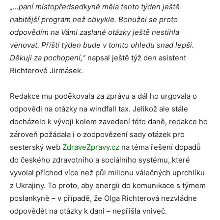
„…paní místopředsedkyně měla tento týden ještě
nabitější program než obvykle. Bohužel se proto
odpovědím na Vámi zaslané otázky ještě nestihla
věnovat. Příští týden bude v tomto ohledu snad lepší.
Děkuji za pochopení,“
napsal ještě týž den asistent
Richterové Jirmásek.
Redakce mu poděkovala za zprávu a dál ho urgovala o
odpovědi na otázky na windfall tax. Jelikož ale stále
docházelo k vývoji kolem zavedení této daně, redakce ho
zároveň požádala i o zodpovězení sady otázek pro
sesterský web
ZdraveZpravy.cz
na téma řešení dopadů
do českého zdravotního a sociálního systému, které
vyvolal příchod více než půl milionu válečných uprchlíku
z Ukrajiny. To proto, aby energii do komunikace s týmem
poslankyně – v případě, že Olga Richterová nezvládne
odpovědět na otázky k dani – nepřišla vniveč.