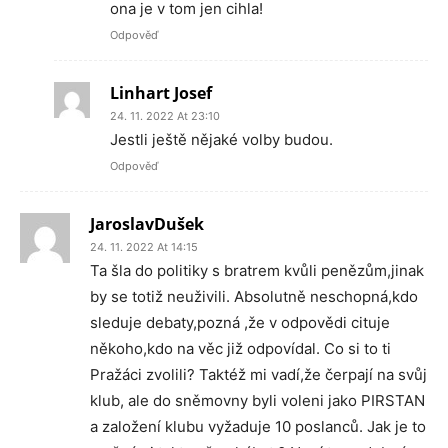
ona je v tom jen cihla!
Odpověď
Linhart Josef
24. 11. 2022 At 23:10
Jestli ještě nějaké volby budou.
Odpověď
JaroslavDušek
24. 11. 2022 At 14:15
Ta šla do politiky s bratrem kvůli penězům,jinak
by se totiž neuživili. Absolutně neschopná,kdo
sleduje debaty,pozná ,že v odpovědi cituje
někoho,kdo na věc již odpovídal. Co si to ti
Pražáci zvolili? Taktéž mi vadí,že čerpají na svůj
klub, ale do sněmovny byli voleni jako PIRSTAN
a založení klubu vyžaduje 10 poslanců. Jak je to