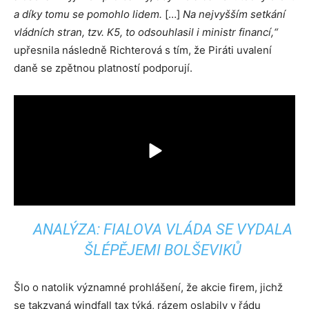
a díky tomu se pomohlo lidem.
[…]
Na nejvyšším setkání
vládních stran, tzv. K5, to odsouhlasil i ministr financí,“
upřesnila následně Richterová s tím, že Piráti uvalení
daně se zpětnou platností podporují.
ANALÝZA: FIALOVA VLÁDA SE VYDALA
ŠLÉPĚJEMI BOLŠEVIKŮ
Šlo o natolik významné prohlášení, že akcie firem, jichž
se takzvaná windfall tax týká, rázem oslabily v řádu