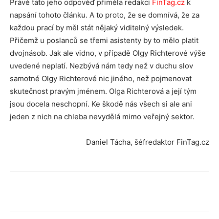
Právě tato jeho odpověď přiměla redakci
FinTag.cz
k
napsání tohoto článku. A to proto, že se domnívá, že za
každou prací by měl stát nějaký viditelný výsledek.
Přičemž u poslanců se třemi asistenty by to mělo platit
dvojnásob. Jak ale vidno, v případě Olgy Richterové výše
uvedené neplatí. Nezbývá nám tedy než v duchu slov
samotné Olgy Richterové nic jiného, než pojmenovat
skutečnost pravým jménem. Olga Richterová a její tým
jsou docela neschopní. Ke škodě nás všech si ale ani
jeden z nich na chleba nevydělá mimo veřejný sektor.
Daniel Tácha, šéfredaktor FinTag.cz