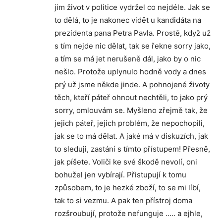
jim život v politice vydržel co nejdéle. Jak se
to dělá, to je nakonec vidět u kandidáta na
prezidenta pana Petra Pavla. Prostě, když už
s tím nejde nic dělat, tak se řekne sorry jako,
a tím se má jet nerušeně dál, jako by o nic
nešlo. Protože uplynulo hodně vody a dnes
prý už jsme někde jinde. A pohnojené životy
těch, kteří páteř ohnout nechtěli, to jako prý
sorry, omlouvám se. Myšleno zřejmě tak, že
jejich páteř, jejich problém, že nepochopili,
jak se to má dělat. A jaké má v diskuzích, jak
to sleduji, zastání s tímto přístupem! Přesně,
jak píšete. Voliči ke své škodě nevolí, oni
bohužel jen vybírají. Přistupují k tomu
způsobem, to je hezké zboží, to se mi líbí,
tak to si vezmu. A pak ten přístroj doma
rozšroubují, protože nefunguje ….. a ejhle,