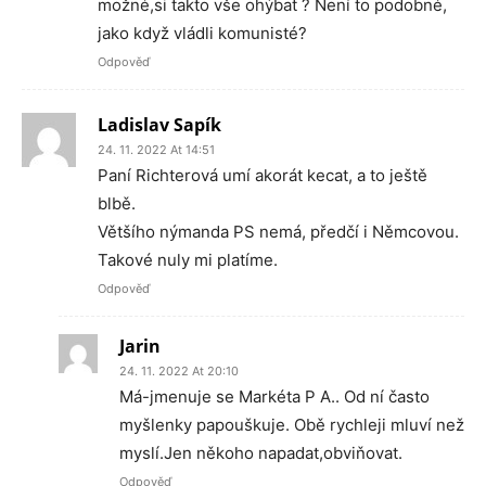
možné,si takto vše ohýbat ? Není to podobné,
jako když vládli komunisté?
Odpověď
Ladislav Sapík
24. 11. 2022 At 14:51
Paní Richterová umí akorát kecat, a to ještě
blbě.
Většího nýmanda PS nemá, předčí i Němcovou.
Takové nuly mi platíme.
Odpověď
Jarin
24. 11. 2022 At 20:10
Má-jmenuje se Markéta P A.. Od ní často
myšlenky papouškuje. Obě rychleji mluví než
myslí.Jen někoho napadat,obviňovat.
Odpověď