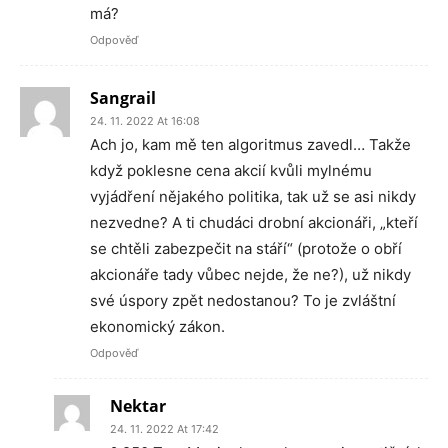
má?
Odpověď
Sangrail
24. 11. 2022 At 16:08
Ach jo, kam mě ten algoritmus zavedl… Takže
když poklesne cena akcií kvůli mylnému
vyjádření nějakého politika, tak už se asi nikdy
nezvedne? A ti chudáci drobní akcionáři, „kteří
se chtěli zabezpečit na stáří“ (protože o obří
akcionáře tady vůbec nejde, že ne?), už nikdy
své úspory zpět nedostanou? To je zvláštní
ekonomický zákon.
Odpověď
Nektar
24. 11. 2022 At 17:42