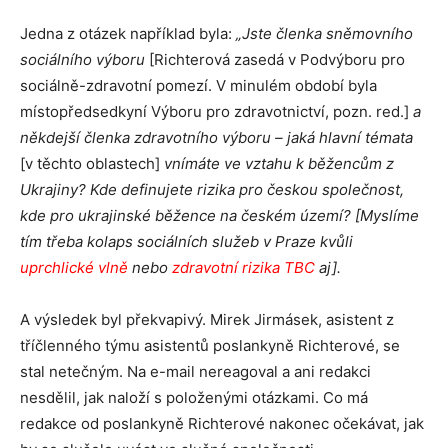
Jedna z otázek například byla:
„Jste členka sněmovního
sociálního výboru
[Richterová zasedá v Podvýboru pro
sociálně-zdravotní pomezí. V minulém období byla
místopředsedkyní Výboru pro zdravotnictví, pozn. red.]
a
někdejší členka zdravotního výboru – jaká hlavní témata
[v těchto oblastech]
vnímáte ve vztahu k běžencům z
Ukrajiny? Kde definujete rizika pro českou společnost,
kde pro ukrajinské běžence na českém území? [Myslíme
tím třeba kolaps sociálních služeb v Praze kvůli
uprchlické vlně
nebo
zdravotní rizika TBC
aj].
A výsledek byl překvapivý. Mirek Jirmásek, asistent z
tříčlenného týmu asistentů poslankyně Richterové, se
stal netečným. Na e-mail nereagoval a ani redakci
nesdělil, jak naloží s položenými otázkami. Co má
redakce od poslankyně Richterové nakonec očekávat, jak