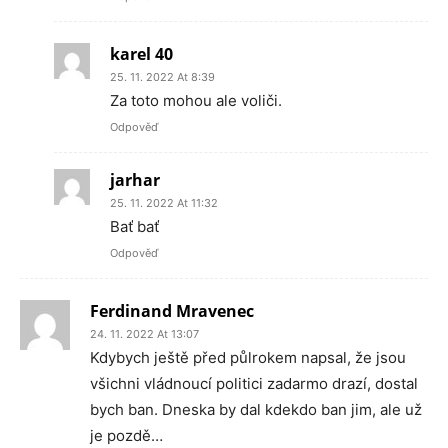
karel 40
25. 11. 2022 At 8:39
Za toto mohou ale voliči.
Odpověď
jarhar
25. 11. 2022 At 11:32
Bať bať
Odpověď
Ferdinand Mravenec
24. 11. 2022 At 13:07
Kdybych ještě před půlrokem napsal, že jsou
všichni vládnoucí politici zadarmo drazí, dostal
bych ban. Dneska by dal kdekdo ban jim, ale už
je pozdě…