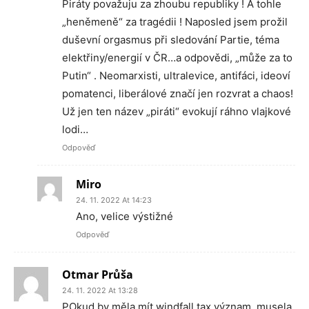
Piráty považuju za zhoubu republiky ! A tohle
„heněmeně“ za tragédii ! Naposled jsem prožil
duševní orgasmus při sledování Partie, téma
elektřiny/energií v ČR…a odpovědi, „může za to
Putin“ . Neomarxisti, ultralevice, antifáci, ideoví
pomatenci, liberálové značí jen rozvrat a chaos!
Už jen ten název „piráti“ evokují ráhno vlajkové
lodi…
Odpověď
Miro
24. 11. 2022 At 14:23
Ano, velice výstižné
Odpověď
Otmar Průša
24. 11. 2022 At 13:28
POkud by měla mít windfall tax význam, musela