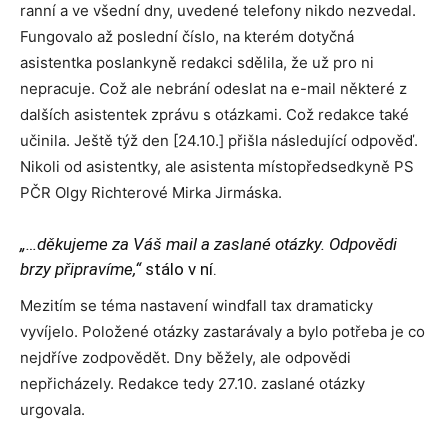
ranní a ve všední dny, uvedené telefony nikdo nezvedal.
Fungovalo až poslední číslo, na kterém dotyčná
asistentka poslankyně redakci sdělila, že už pro ni
nepracuje. Což ale nebrání odeslat na e-mail některé z
dalších asistentek zprávu s otázkami. Což redakce také
učinila. Ještě týž den [24.10.] přišla následující odpověď.
Nikoli od asistentky, ale asistenta místopředsedkyně PS
PČR Olgy Richterové Mirka Jirmáska.
„…děkujeme za Váš mail a zaslané otázky. Odpovědi
brzy připravíme,“
stálo v ní.
Mezitím se téma nastavení windfall tax dramaticky
vyvíjelo. Položené otázky zastarávaly a bylo potřeba je co
nejdříve zodpovědět. Dny běžely, ale odpovědi
nepřicházely. Redakce tedy 27.10. zaslané otázky
urgovala.