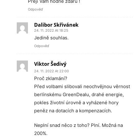
Přeji Vám hodně zdaru !
Odpověď
Dalibor Skřivánek
24. 11. 2022 At 18:25
Jedině souhlas.
Odpověď
Viktor Šedivý
24. 11. 2022 At 22:00
Proč zklamání?
Před volbami slibovali neochvějnou věrnost
berlínskému GreenDealu, drahé energie,
pokles životní úrovně a vyházené hory
peněz na dotacích a kompenzacích.
Neplní snad něco z toho? Plní. Možná na
200%.