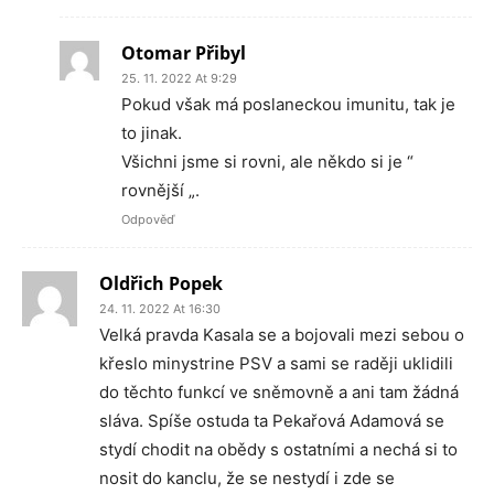
Otomar Přibyl
25. 11. 2022 At 9:29
Pokud však má poslaneckou imunitu, tak je
to jinak.
Všichni jsme si rovni, ale někdo si je “
rovnější „.
Odpověď
Oldřich Popek
24. 11. 2022 At 16:30
Velká pravda Kasala se a bojovali mezi sebou o
křeslo minystrine PSV a sami se raději uklidili
do těchto funkcí ve sněmovně a ani tam žádná
sláva. Spíše ostuda ta Pekařová Adamová se
stydí chodit na obědy s ostatními a nechá si to
nosit do kanclu, že se nestydí i zde se