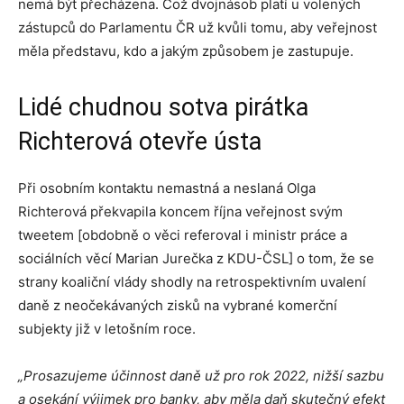
nemá být přecházena. Což dvojnásob platí u volených
zástupců do Parlamentu ČR už kvůli tomu, aby veřejnost
měla představu, kdo a jakým způsobem je zastupuje.
Lidé chudnou sotva pirátka
Richterová otevře ústa
Při osobním kontaktu nemastná a neslaná Olga
Richterová překvapila koncem října veřejnost svým
tweetem [obdobně o věci referoval i ministr práce a
sociálních věcí Marian Jurečka z KDU-ČSL] o tom, že se
strany koaliční vlády shodly na retrospektivním uvalení
daně z neočekávaných zisků na vybrané komerční
subjekty již v letošním roce.
„Prosazujeme účinnost daně už pro rok 2022, nižší sazbu
a osekání výjimek pro banky, aby měla daň skutečný efekt