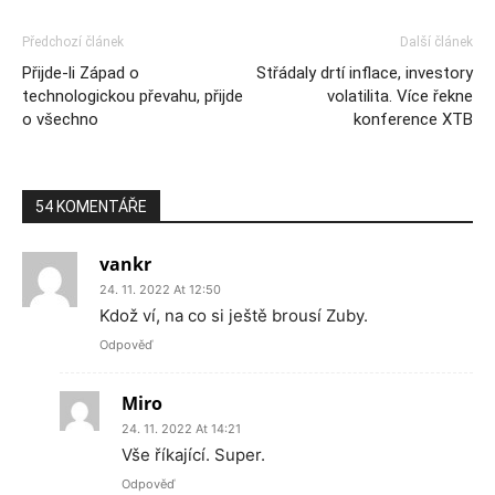
Předchozí článek
Další článek
Přijde-li Západ o
Střádaly drtí inflace, investory
technologickou převahu, přijde
volatilita. Více řekne
o všechno
konference XTB
54 KOMENTÁŘE
vankr
24. 11. 2022 At 12:50
Kdož ví, na co si ještě brousí Zuby.
Odpověď
Miro
24. 11. 2022 At 14:21
Vše říkající. Super.
Odpověď