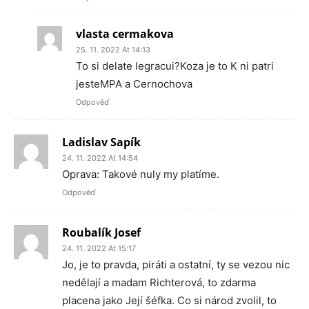
vlasta cermakova
25. 11. 2022 At 14:13
To si delate legracui?Koza je to K ni patri
jesteMPA a Cernochova
Odpověď
Ladislav Sapík
24. 11. 2022 At 14:54
Oprava: Takové nuly my platíme.
Odpověď
Roubalík Josef
24. 11. 2022 At 15:17
Jo, je to pravda, piráti a ostatní, ty se vezou nic
nedělají a madam Richterová, to zdarma
placena jako Její šéfka. Co si národ zvolil, to