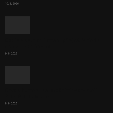
10. 8. 2026
Obcí s vlastními firmami přibývá. Majoritu
drží v 1 037 firmách
9. 8. 2026
Chvála humoru: Za letošními vedry stojí
Židé. Řídí to Mojše!
8. 8. 2026