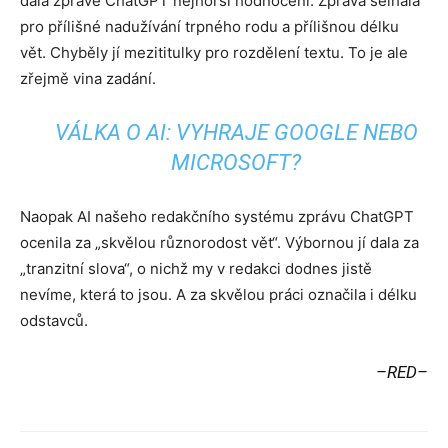
dala zprávě ChatGPT nejhorší hodnocení. Zpráva selhala
pro přílišné nadužívání trpného rodu a přílišnou délku
vět. Chyběly jí mezititulky pro rozdělení textu. To je ale
zřejmě vina zadání.
VÁLKA O AI: VYHRAJE GOOGLE NEBO
MICROSOFT?
Naopak AI našeho redakčního systému zprávu ChatGPT
ocenila za „skvělou různorodost vět“. Výbornou jí dala za
„tranzitní slova“, o nichž my v redakci dodnes jistě
nevíme, která to jsou. A za skvělou práci označila i délku
odstavců.
–RED–