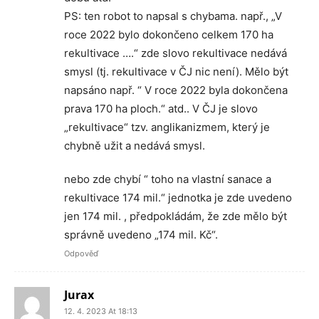
PS: ten robot to napsal s chybama. např., „V
roce 2022 bylo dokončeno celkem 170 ha
rekultivace ….“ zde slovo rekultivace nedává
smysl (tj. rekultivace v ČJ nic není). Mělo být
napsáno např. “ V roce 2022 byla dokončena
prava 170 ha ploch.“ atd.. V ČJ je slovo
„rekultivace“ tzv. anglikanizmem, který je
chybně užit a nedává smysl.
nebo zde chybí “ toho na vlastní sanace a
rekultivace 174 mil.“ jednotka je zde uvedeno
jen 174 mil. , předpokládám, že zde mělo být
správně uvedeno „174 mil. Kč“.
Odpověď
Jurax
12. 4. 2023 At 18:13