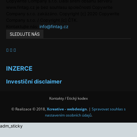
Copywrite Company s.r.o. Další šíření obsahu serveru
www.fintag.cz je bez souhlasu společnosti Copywrite
Company s.r.o. zakázáno. Copyright [c] 2020 Copywrite
Company s.r.o. / Copyright [c] ČTK.
Kontaktujte nás:
info@fintag.cz
SLEDUJTE NÁS
INZERCE
Investiční disclaimer
Kontakty / Etický kodex
© Realizace © 2018,
Xcreative - webdesign
. |
Spravovat souhlas s
nastavením osobních údajů
.
adm_sticky