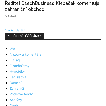
Ředitel CzechBusiness Klepáček komentuje
zahraniční obchod
7. 8. 2026
Načíst další
NEJČTENĚJŠÍ ČLÁNKY
Vše
Názory a komentáře
FinTag
Finanční trhy
Hypotéky
Legislativa
Domácí
Zahraničí
Podílové fondy
Analýzy
Daně