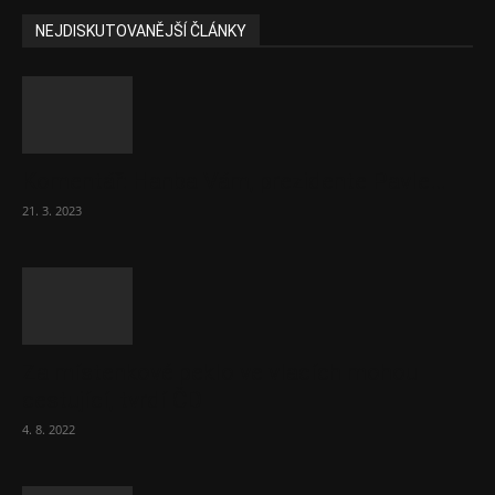
NEJDISKUTOVANĚJŠÍ ČLÁNKY
Komentář: Hanba Vám, prezidente Pavle…
21. 3. 2023
Za místenkové peklo ve vlacích mohou
cestující, tvrdí ČD
4. 8. 2022