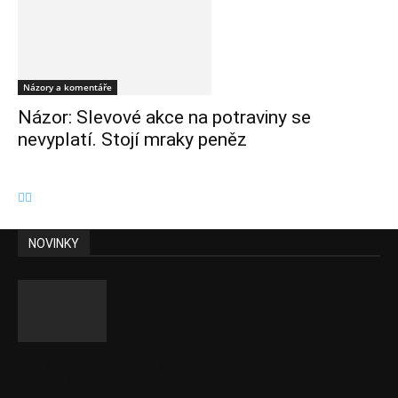
Názory a komentáře
Názor: Slevové akce na potraviny se
nevyplatí. Stojí mraky peněz
NOVINKY
Veřejné investice do ústavní péče jsou
nadprůměrné a nevyvážené