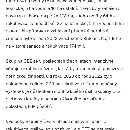
toho 124 ha tvořily rekultivace zemědělské, 25 ha
lesnické, 5 ha vodní a 16 ha ostatní. Navíc byly zahájeny
nové rekultivace na ploše 108 ha, z toho tvořily 64 ha
rekultivace zemědělské, 37 ha lesnické, 2 ha vodní a 5 ha
ostatní. Na přípravu a zahlazení předešlé hornické
činnosti bylo v roce 2022 vynaloženo 358 mil. Kč, z toho
na vlastní sanace a rekultivace 174 mil.
Skupina ČEZ se v posledních třech letech intenzivně
věnuje rekultivaci území, která byla v minulosti postižena
hornickou činností. Od roku 2020 do roku 2022 bylo
dokončeno celkem 373 ha rekultivace. Tento úspěšný
výsledek je důsledkem dlouhodobého úsilí Skupiny ČEZ
o obnovu krajiny a ochranu životního prostředí v
oblastech, kde působí.
Výsledky Skupiny ČEZ v oblasti snižování emisí a
rekultivace krajiny jsou pozitivní, ale ČEZ se neustále