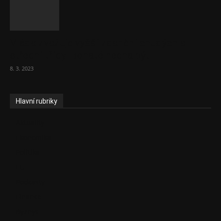
Vláda zvažuje vyšší zdanění chudých a
střední třídy. Bohaté nechá být
8. 3. 2023
Hlavní rubriky
Aktuality
Ekonomika
Politika
EU
Podcasty
Finance
Byznys