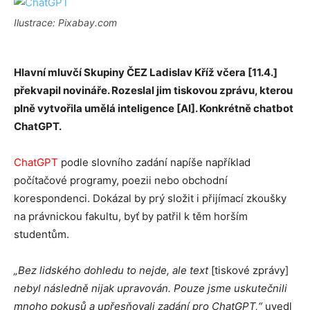
Ilustrace: Pixabay.com
Hlavní mluvčí Skupiny ČEZ Ladislav Kříž včera [11.4.]
překvapil novináře. Rozeslal jim tiskovou zprávu, kterou
plně vytvořila umělá inteligence [AI]. Konkrétně chatbot
ChatGPT.
ChatGPT
podle slovního zadání napíše například
počítačové programy, poezii nebo obchodní
korespondenci. Dokázal by prý složit i přijímací zkoušky
na právnickou fakultu, byť by patřil k těm horším
studentům.
„
Bez lidského dohledu to nejde, ale text
[tiskové zprávy]
nebyl následně nijak upravován. Pouze jsme uskutečnili
mnoho pokusů a upřesňovali zadání pro ChatGPT,“
uvedl