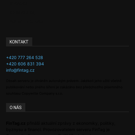
Investice
Ke kávě a čaji
Adman´s Choice
KONTAKT
+420 777 264 528
+420 606 831 394
info@fintag.cz
Obsah serveru je chráněn autorským právem. Jakékoli jeho užití včetně
publikování nebo jiného šíření je zakázáno bez předchozího písemného
souhlasu Copywrite Company s.r.o.
O NÁS
FinTag.cz
přináší aktuální zprávy z ekonomiky, politiky,
byznysu a financí. Provozovatelem serveru FinTag je