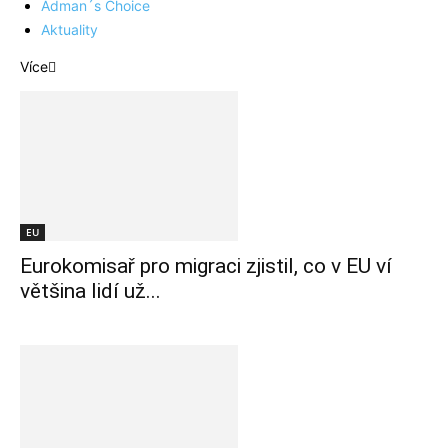
Adman´s Choice
Aktuality
Více
EU
Eurokomisař pro migraci zjistil, co v EU ví
většina lidí už...