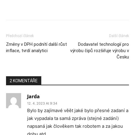
Předchozí článek
Další článek
Změny v DPH podnítí další růst
Dodavatel technologií pro
inflace, tvrdí analytici
výrobu čipů rozšiřuje výrobu v
Česku
2 KOMENTÁŘE
Jarda
12. 4. 2023 At 9:34
Bylo by zajímavé věět jaké bylo přesné zadaní a
jak vypadala ta samá zpráva (stejné zadání)
napsaná jak člověkem tak robotem a za jakou
dobu atd.