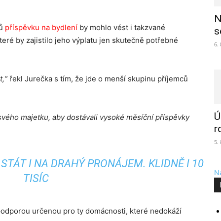
N
ců
příspěvku na bydlení
by mohlo vést i takzvané
s
teré by zajistilo jeho výplatu jen skutečně potřebné
6.
t,“
řekl Jurečka s tím, že jde o menší skupinu příjemců
Ú
t svého majetku, aby dostávali vysoké měsíční příspěvky
r
5.
 STÁT I NA DRAHÝ PRONÁJEM. KLIDNĚ I 10
Na
TISÍC
í podporou určenou pro ty domácnosti, které nedokáží