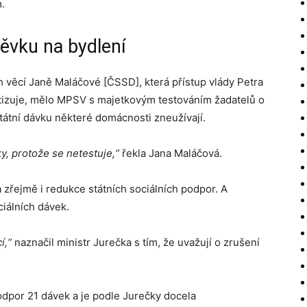
.
ěvku na bydlení
h věcí Janě Maláčové [ČSSD], která přístup vlády Petra
itizuje, mělo MPSV s majetkovým testováním žadatelů o
 státní dávku některé domácnosti zneužívají.
y, protože se netestuje,“
řekla Jana Maláčová.
 zřejmě i redukce státních sociálních podpor. A
ciálních dávek.
í,“
naznačil ministr Jurečka s tím, že uvažují o zrušení
odpor 21 dávek a je podle Jurečky docela