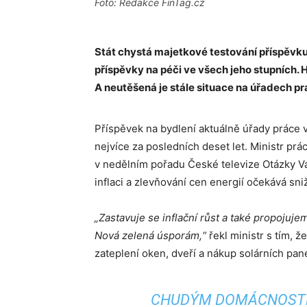
Foto: Redakce FinTag.cz
Stát chystá majetkové testování příspěvku 
příspěvky na péči ve všech jeho stupních. 
A neutěšená je stále situace na úřadech pr
Příspěvek na bydlení aktuálně úřady práce 
nejvíce za posledních deset let. Ministr pr
v nedělním pořadu České televize Otázky Vá
inflaci a zlevňování cen energií očekává sn
„Zastavuje se inflační růst a také propojuj
Nová zelená úsporám,“
řekl ministr s tím, 
zateplení oken, dveří a nákup solárních panel
CHUDÝM DOMÁCNOSTEM