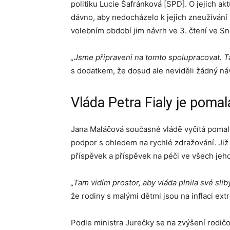
politiku Lucie Šafránková [SPD]. O jejich aktu
dávno, aby nedocházelo k jejich zneužíván
volebním období jim návrh ve 3. čtení ve Sn
„Jsme připraveni na tomto spolupracovat. 
s dodatkem, že dosud ale neviděli žádný ná
Vláda Petra Fialy je pomal
Jana Maláčová současné vládě vyčítá pomalý
podpor s ohledem na rychlé zdražování. Již 
příspěvek a příspěvek na péči ve všech jeho
„Tam vidím prostor, aby vláda plnila své slib
že rodiny s malými dětmi jsou na inflaci ext
Podle ministra Jurečky se na zvýšení rodičo