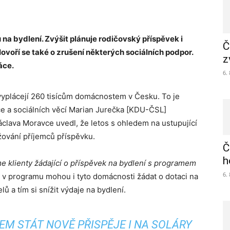
na bydlení. Zvýšit plánuje rodičovský příspěvek i
Č
Hovoří se také o zrušení některých sociálních podpor.
z
áce.
6.
vyplácejí 260 tisícům domácnostem v Česku. To je
áce a sociálních věcí Marian Jurečka [KDU-ČSL]
clava Moravce uvedl, že letos s ohledem na ustupující
ižování příjemců příspěvku.
Č
h
eme klienty žádající o příspěvek na bydlení s programem
6.
že v programu mohou i tyto domácnosti žádat o dotaci na
ů a tím si snížit výdaje na bydlení.
 STÁT NOVĚ PŘISPĚJE I NA SOLÁRY