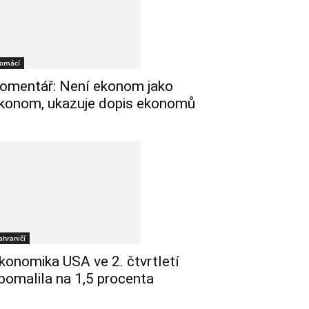
omácí
omentář: Není ekonom jako
konom, ukazuje dopis ekonomů
ahraničí
konomika USA ve 2. čtvrtletí
pomalila na 1,5 procenta