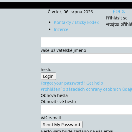
Čtvrtek, 06. srpna 2026
Přihlásit se
Kontakty / Etický kodex
Vítejte! přihl
Inzerce
vaše uživatelské jméno
heslo
Forgot your password? Get help
Prohlášení o zásadách ochrany osobních údaj
Obnova hesla
Obnovit své heslo
Váš e-mail
Heslo vám bude zasláno na váš email