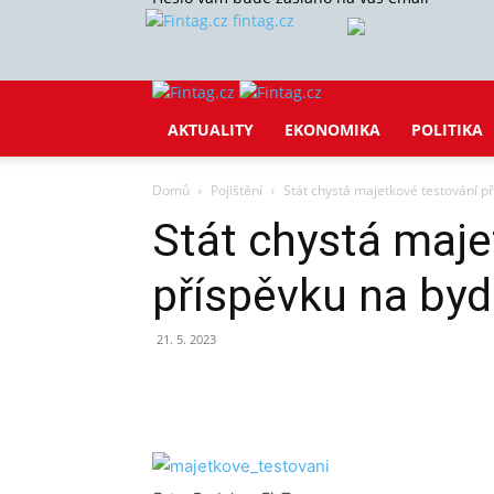
fintag.cz
AKTUALITY
EKONOMIKA
POLITIKA
Domů
Pojištění
Stát chystá majetkové testování př
Stát chystá maje
příspěvku na bydl
21. 5. 2023
Sdílet