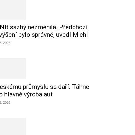
NB sazby nezměnila. Předchozí
výšení bylo správné, uvedl Michl
 8. 2026
eskému průmyslu se daří. Táhne
o hlavně výroba aut
 8. 2026