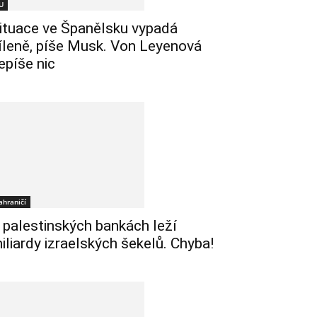
U
ituace ve Španělsku vypadá
íleně, píše Musk. Von Leyenová
epíše nic
ahraničí
 palestinských bankách leží
iliardy izraelských šekelů. Chyba!