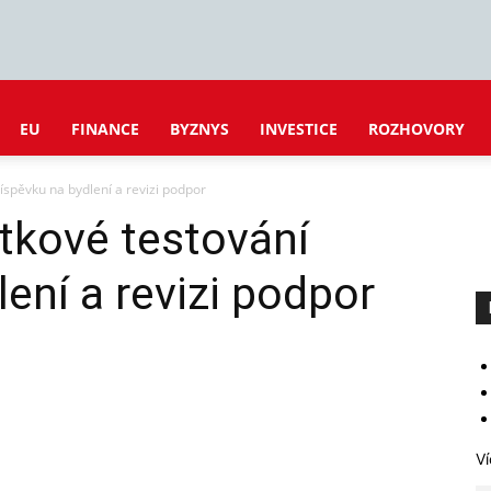
EU
FINANCE
BYZNYS
INVESTICE
ROZHOVORY
íspěvku na bydlení a revizi podpor
tkové testování
ení a revizi podpor
Ví