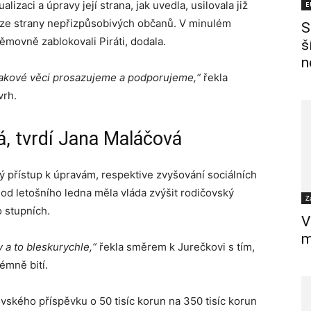
alizaci a úpravy její strana, jak uvedla, usilovala již
E
í ze strany nepřizpůsobivých občanů. V minulém
S
ěmovně zablokovali Piráti, dodala.
š
n
Takové věci prosazujeme a podporujeme,“
řekla
vrh.
á, tvrdí Jana Maláčová
 přístup k úpravám, respektive zvyšování sociálních
od letošního ledna měla vláda zvýšit rodičovský
Z
 stupních.
V
m
y a to bleskurychle,“
řekla směrem k Jurečkovi s tím,
rémně bití.
vského příspěvku o 50 tisíc korun na 350 tisíc korun