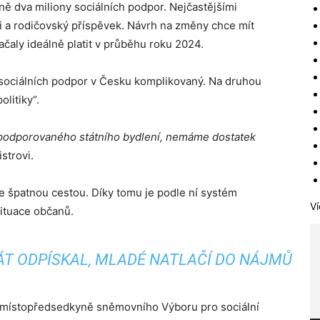
ně dva miliony sociálních podpor. Nejčastějšími
či a rodičovský příspěvek. Návrh na změny chce mít
ačaly ideálně platit v průběhu roku 2024.
 sociálních podpor v Česku komplikovaný. Na druhou
litiky“.
podporovaného státního bydlení, nemáme dostatek
strovi.
je špatnou cestou. Díky tomu je podle ní systém
Ví
situace občanů.
ÁT ODPÍSKAL, MLADÉ NATLAČÍ DO NÁJMŮ
as místopředsedkyně sněmovního Výboru pro sociální