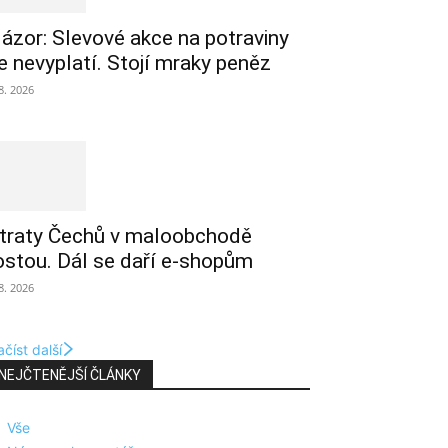
ázor: Slevové akce na potraviny
e nevyplatí. Stojí mraky peněz
 8. 2026
traty Čechů v maloobchodě
ostou. Dál se daří e-shopům
 8. 2026
číst další
NEJČTENĚJŠÍ ČLÁNKY
Vše