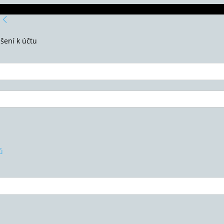
ášení k účtu
ů