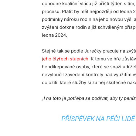
dohodne koaliční vláda již příští týden s tí
procesu. Platit by měl nejpozději od ledna 20
podmínky nároku rodin na jeho novou výši ale 
zvýšení dotkne rodin s již schváleným přís
ledna 2024.
Stejně tak se podle Jurečky pracuje na zvýš
jeho čtyřech stupních
. K tomu ve hře zůstáv
hendikepované osoby, které se snaží udržet 
nevyloučil zavedení kontroly nad využitím 
doložili, které služby si za něj skutečně nako
„I na toto je potřeba se podívat, aby ty peníz
PŘÍSPĚVEK NA PÉČI LID