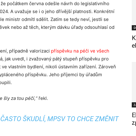
m, že počátkem června odešle návrh do legislativního
24. A uvažuje se i o jeho dřívější platnosti. Konkrétní
ministr odmítl sdělit. Zatím se tedy neví, jestli se
pěvek nebo až těch, kterým dávku úřady odsouhlasí od
D
K
e
ení, případně valorizaci
příspěvku na péči ve všech
á, jak uvedl, i zvažovaný pátý stupeň příspěvku pro
ve vlastním bydlení, nikoli ústavním zařízení. Zároveň
vypláceného příspěvku. Jeho příjemci by úřadům
upili.
e šly za tou péčí,“
řekl.
Z
E
É ČASTO ŠKUDLÍ, MPSV TO CHCE ZMĚNIT
z