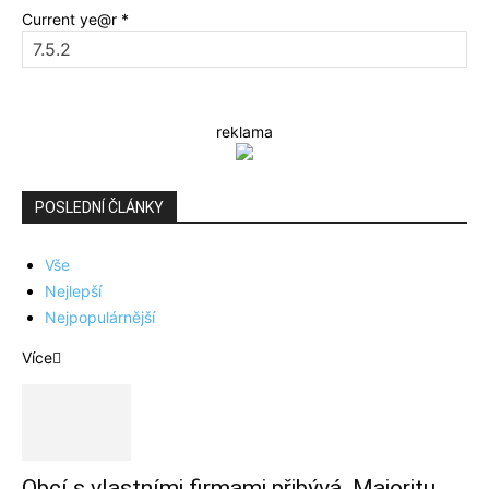
Current ye@r
*
reklama
POSLEDNÍ ČLÁNKY
Vše
Nejlepší
Nejpopulárnější
Více
Obcí s vlastními firmami přibývá. Majoritu