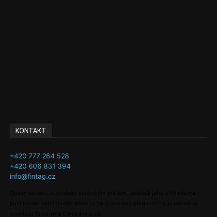
EU
Podcasty
Finance
Byznys
Investice
Ke kávě a čaji
Adman´s Choice
KONTAKT
+420 777 264 528
+420 606 831 394
info@fintag.cz
Obsah serveru je chráněn autorským právem. Jakékoli jeho užití včetně
publikování nebo jiného šíření je zakázáno bez předchozího písemného
souhlasu Copywrite Company s.r.o.