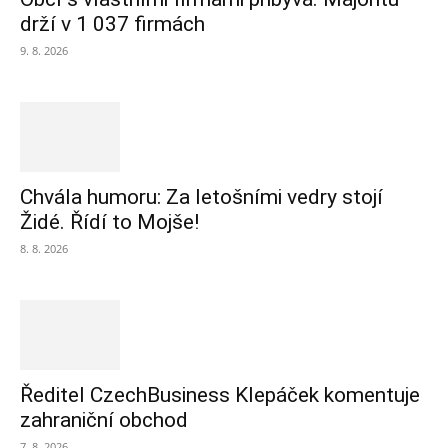
drží v 1 037 firmách
9. 8. 2026
Chvála humoru: Za letošními vedry stojí
Židé. Řídí to Mojše!
8. 8. 2026
Ředitel CzechBusiness Klepáček komentuje
zahraniční obchod
7. 8. 2026