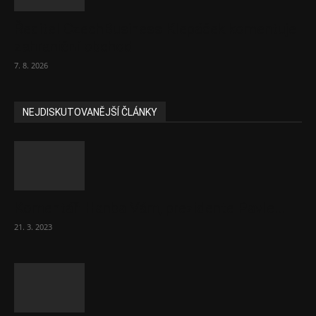
Ředitel CzechBusiness Klepáček komentuje
zahraniční obchod
7. 8. 2026
NEJDISKUTOVANĚJŠÍ ČLÁNKY
Komentář: Hanba Vám, prezidente Pavle…
21. 3. 2023