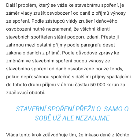
Další problém, který se váže ke stavebnímu spoření, je
záměr vlády zrušit osvobození od daně z příjmů výnosy
ze spoření. Podle zástupců vlády zrušení daňového
osvobození nutně neznamená, že všichni klienti
stavebních spořitelen státní podporu zdaní. Přesto ji
zahrnou mezi ostatní příjmy podle paragrafu deset
zákona o daních z příjmů. Podle důvodové zprávy ke
změnám ve stavebním spoření budou výnosy ze
stavebního spoření od daně osvobozené pouze tehdy,
pokud nepřesáhnou společně s dalšími příjmy spadajícími
do tohoto druhu příjmu v úhrnu částku 50 000 korun za
zdaňovací období.
STAVEBNÍ SPOŘENÍ PŘEŽILO. SAMO O
SOBĚ UŽ ALE NEZAUJME
Vláda tento krok zdůvodňuje tím, že inkaso daně z těchto