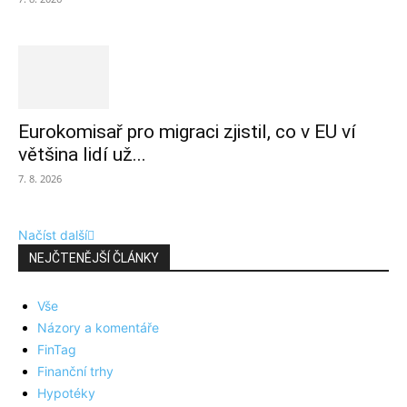
Eurokomisař pro migraci zjistil, co v EU ví
většina lidí už...
7. 8. 2026
Načíst další
NEJČTENĚJŠÍ ČLÁNKY
Vše
Názory a komentáře
FinTag
Finanční trhy
Hypotéky