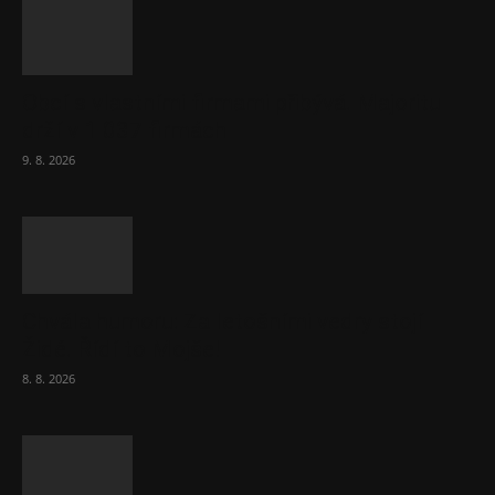
Obcí s vlastními firmami přibývá. Majoritu
drží v 1 037 firmách
9. 8. 2026
Chvála humoru: Za letošními vedry stojí
Židé. Řídí to Mojše!
8. 8. 2026