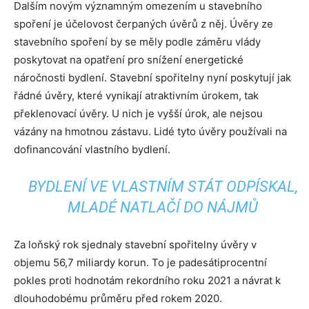
Dalším novým významným omezením u stavebního
spoření je účelovost čerpaných úvěrů z něj. Úvěry ze
stavebního spoření by se měly podle záměru vlády
poskytovat na opatření pro snížení energetické
náročnosti bydlení. Stavební spořitelny nyní poskytují jak
řádné úvěry, které vynikají atraktivním úrokem, tak
překlenovací úvěry. U nich je vyšší úrok, ale nejsou
vázány na hmotnou zástavu. Lidé tyto úvěry používali na
dofinancování vlastního bydlení.
BYDLENÍ VE VLASTNÍM STÁT ODPÍSKAL,
MLADÉ NATLAČÍ DO NÁJMŮ
Za loňský rok sjednaly stavební spořitelny úvěry v
objemu 56,7 miliardy korun. To je padesátiprocentní
pokles proti hodnotám rekordního roku 2021 a návrat k
dlouhodobému průměru před rokem 2020.