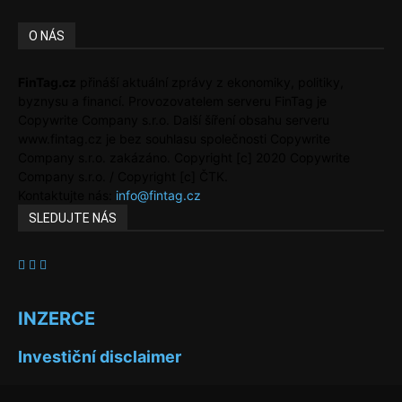
O NÁS
FinTag.cz
přináší aktuální zprávy z ekonomiky, politiky,
byznysu a financí. Provozovatelem serveru FinTag je
Copywrite Company s.r.o. Další šíření obsahu serveru
www.fintag.cz je bez souhlasu společnosti Copywrite
Company s.r.o. zakázáno. Copyright [c] 2020 Copywrite
Company s.r.o. / Copyright [c] ČTK.
Kontaktujte nás:
info@fintag.cz
SLEDUJTE NÁS
INZERCE
Investiční disclaimer