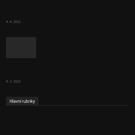
Za místenkové peklo ve vlacích mohou
cestující, tvrdí ČD
4. 8. 2022
Vláda zvažuje vyšší zdanění chudých a
střední třídy. Bohaté nechá být
8. 3. 2023
Hlavní rubriky
Aktuality
Ekonomika
Politika