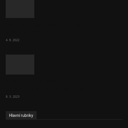
Za místenkové peklo ve vlacích mohou
cestující, tvrdí ČD
4. 8. 2022
Vláda zvažuje vyšší zdanění chudých a
střední třídy. Bohaté nechá být
8. 3. 2023
Hlavní rubriky
Aktuality