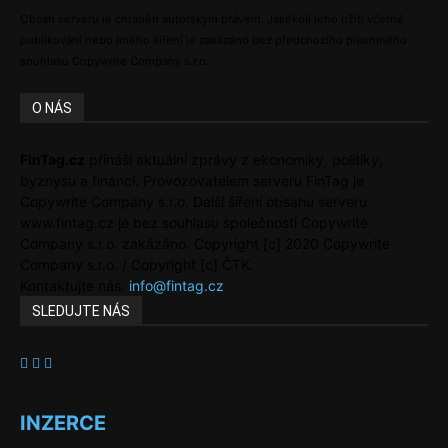
Obsah serveru je chráněn autorským právem. Jakékoli jeho užití včetně
publikování nebo jiného šíření je zakázáno bez předchozího písemného
souhlasu Copywrite Company s.r.o.
O NÁS
FinTag.cz
přináší aktuální zprávy z ekonomiky, politiky,
byznysu a financí. Provozovatelem serveru FinTag je
Copywrite Company s.r.o. Další šíření obsahu serveru
www.fintag.cz je bez souhlasu společnosti Copywrite
Company s.r.o. zakázáno. Copyright [c] 2020 Copywrite
Company s.r.o. / Copyright [c] ČTK.
Kontaktujte nás:
info@fintag.cz
SLEDUJTE NÁS
INZERCE