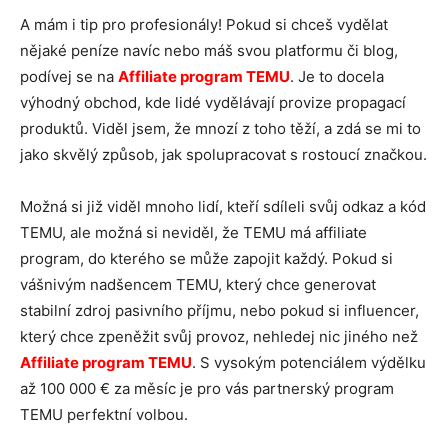
A mám i tip pro profesionály! Pokud si chceš vydělat
nějaké peníze navíc nebo máš svou platformu či blog,
podívej se na
Affiliate program TEMU
. Je to docela
výhodný obchod, kde lidé vydělávají provize propagací
produktů. Viděl jsem, že mnozí z toho těží, a zdá se mi to
jako skvělý způsob, jak spolupracovat s rostoucí značkou.
Možná si již viděl mnoho lidí, kteří sdíleli svůj odkaz a kód
TEMU, ale možná si neviděl, že TEMU má affiliate
program, do kterého se může zapojit každý. Pokud si
vášnivým nadšencem TEMU, který chce generovat
stabilní zdroj pasivního příjmu, nebo pokud si influencer,
který chce zpeněžit svůj provoz, nehledej nic jiného než
Affiliate program TEMU
. S vysokým potenciálem výdělku
až 100 000
€
za měsíc je pro vás partnerský program
TEMU perfektní volbou.