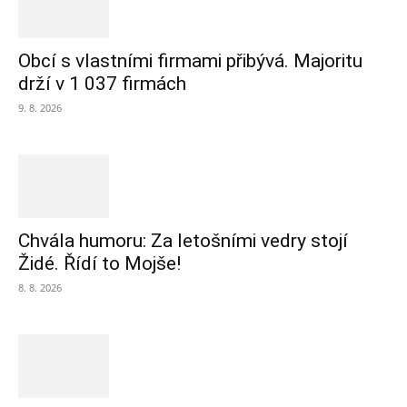
Obcí s vlastními firmami přibývá. Majoritu
drží v 1 037 firmách
9. 8. 2026
Chvála humoru: Za letošními vedry stojí
Židé. Řídí to Mojše!
8. 8. 2026