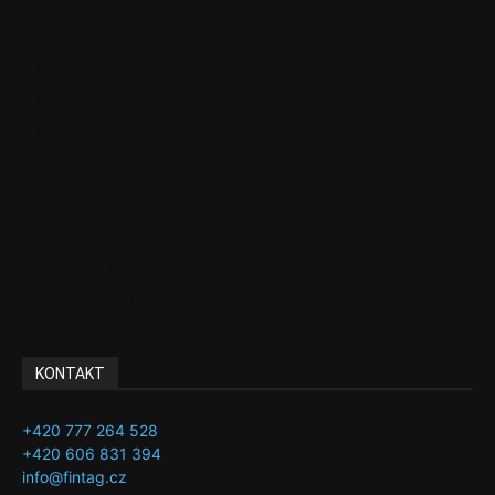
Ekonomika
Politika
EU
Podcasty
Finance
Byznys
Investice
Ke kávě a čaji
Adman´s Choice
KONTAKT
+420 777 264 528
+420 606 831 394
info@fintag.cz