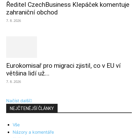
Ředitel CzechBusiness Klepáček komentuje
zahraniční obchod
7. 8. 2026
Eurokomisař pro migraci zjistil, co v EU ví
většina lidí už...
7. 8. 2026
Načíst další
NEJČTENĚJŠÍ ČLÁNKY
Vše
Názory a komentáře