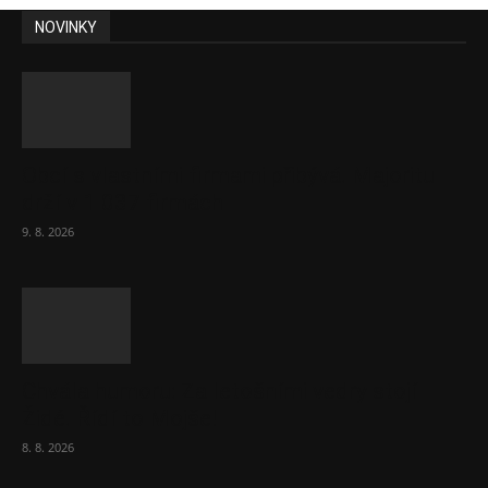
NOVINKY
Obcí s vlastními firmami přibývá. Majoritu
drží v 1 037 firmách
9. 8. 2026
Chvála humoru: Za letošními vedry stojí
Židé. Řídí to Mojše!
8. 8. 2026