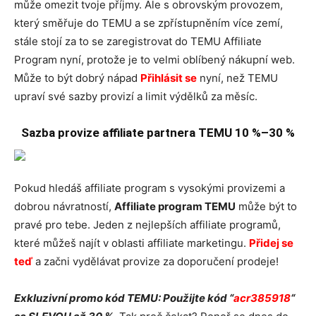
může omezit tvoje příjmy. Ale s obrovským provozem,
který směřuje do TEMU a se zpřístupněním více zemí,
stále stojí za to se zaregistrovat do TEMU Affiliate
Program nyní, protože je to velmi oblíbený nákupní web.
Může to být dobrý nápad
Přihlásit se
nyní, než TEMU
upraví své sazby provizí a limit výdělků za měsíc.
Sazba provize affiliate partnera TEMU 10 %–30 %
Pokud hledáš affiliate program s vysokými provizemi a
dobrou návratností,
Affiliate program TEMU
může být to
pravé pro tebe. Jeden z nejlepších affiliate programů,
které můžeš najít v oblasti affiliate marketingu.
Přidej se
teď
a začni vydělávat provize za doporučení prodeje!
Exkluzivní promo kód TEMU: Použijte kód “
acr385918
“