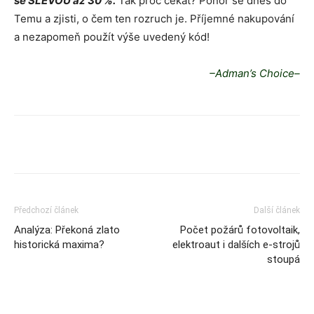
se SLEVOU až 30 %.
Tak proč čekat? Ponoř se dnes do
Temu a zjisti, o čem ten rozruch je. Příjemné nakupování
a nezapomeň použít výše uvedený kód!
–Adman’s Choice–
Předchozí článek
Další článek
Analýza: Překoná zlato
Počet požárů fotovoltaik,
historická maxima?
elektroaut i dalších e-strojů
stoupá