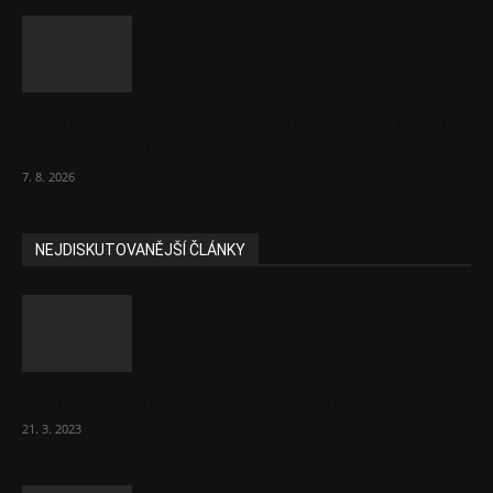
Ředitel CzechBusiness Klepáček komentuje
zahraniční obchod
7. 8. 2026
NEJDISKUTOVANĚJŠÍ ČLÁNKY
Komentář: Hanba Vám, prezidente Pavle…
21. 3. 2023