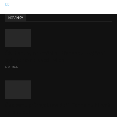
NOVINKY
ČNB sazby nezměnila. Předchozí zvýšení
bylo správné, uvedl Michl
6. 8. 2026
Českému průmyslu se daří. Táhne ho hlavně
výroba aut