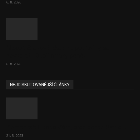
6. 8. 2026
Názor: Slevové akce na potraviny se
nevyplatí. Stojí mraky peněz
6. 8. 2026
NEJDISKUTOVANĚJŠÍ ČLÁNKY
Komentář: Hanba Vám, prezidente Pavle…
21. 3. 2023