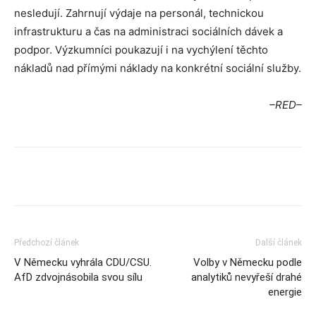
nesledují. Zahrnují výdaje na personál, technickou
infrastrukturu a čas na administraci sociálních dávek a
podpor. Výzkumníci poukazují i na vychýlení těchto
nákladů nad přímými náklady na konkrétní sociální služby.
–RED–
Předchozí článek
Další článek
V Německu vyhrála CDU/CSU.
Volby v Německu podle
AfD zdvojnásobila svou sílu
analytiků nevyřeší drahé
energie