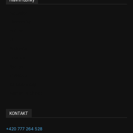
Hlavní rubriky
Aktuality
Ekonomika
Politika
EU
Podcasty
Finance
Byznys
Investice
Ke kávě a čaji
Adman´s Choice
KONTAKT
+420 777 264 528