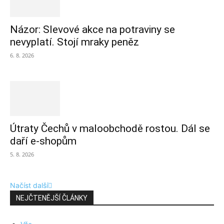
Názor: Slevové akce na potraviny se
nevyplatí. Stojí mraky peněz
6. 8. 2026
Útraty Čechů v maloobchodě rostou. Dál se
daří e-shopům
5. 8. 2026
Načíst další
NEJČTENĚJŠÍ ČLÁNKY