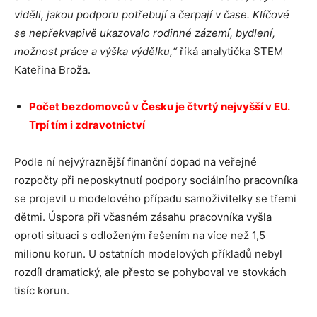
viděli, jakou podporu potřebují a čerpají v čase. Klíčové
se nepřekvapivě ukazovalo rodinné zázemí, bydlení,
možnost práce a výška výdělku,“
říká analytička STEM
Kateřina Broža.
Počet bezdomovců v Česku je čtvrtý nejvyšší v EU.
Trpí tím i zdravotnictví
Podle ní nejvýraznější finanční dopad na veřejné
rozpočty při neposkytnutí podpory sociálního pracovníka
se projevil u modelového případu samoživitelky se třemi
dětmi. Úspora při včasném zásahu pracovníka vyšla
oproti situaci s odloženým řešením na více než 1,5
milionu korun. U ostatních modelových příkladů nebyl
rozdíl dramatický, ale přesto se pohyboval ve stovkách
tisíc korun.