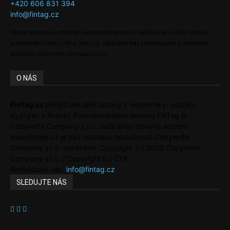
+420 606 831 394
info@fintag.cz
Obsah serveru je chráněn autorským právem. Jakékoli jeho užití včetně
publikování nebo jiného šíření je zakázáno bez předchozího písemného
souhlasu Copywrite Company s.r.o.
O NÁS
FinTag.cz
přináší aktuální zprávy z ekonomiky, politiky,
byznysu a financí. Provozovatelem serveru FinTag je
Copywrite Company s.r.o. Další šíření obsahu serveru
www.fintag.cz je bez souhlasu společnosti Copywrite
Company s.r.o. zakázáno. Copyright [c] 2020 Copywrite
Company s.r.o. / Copyright [c] ČTK.
Kontaktujte nás:
info@fintag.cz
SLEDUJTE NÁS