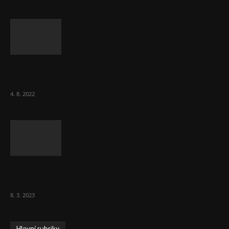
Za místenkové peklo ve vlacích mohou
cestující, tvrdí ČD
4. 8. 2022
Vláda zvažuje vyšší zdanění chudých a
střední třídy. Bohaté nechá být
8. 3. 2023