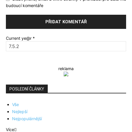
budoucí komentáře
Current ye@r
*
reklama
POSLEDNÍ ČLÁNKY
Vše
Nejlepší
Nejpopulárnější
Více