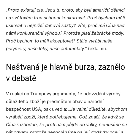
„Proto existují cla. Jsou tu proto, aby byli američtí dělníci
na světovém trhu schopni konkurovat. Proč bychom měli
usilovat o nejnižší daňové sazby? Víte, proč má Čína nad
námi konkurenční výhodu? Protože platí žebrácké mzdy.
Proč bychom to měli akceptovat? Stále vyrábí naše
polymery, naše léky, naše automobily,“
řekla mu.
Naštvaná je hlavně burza, zaznělo
v debatě
V reakci na Trumpovy argumenty, že odevzdání výroby
důležitého zboží je předmětem obav o národní
bezpečnost USA, pak uvedla:
„Je velmi důležité, abychom
vyráběli zboží, které potřebujeme. Což značí, že když se
Čína rozhodne, že proti nám půjde do války, nemusíme se
bát odvety, protože nespoléháme na její dodávky oceli a