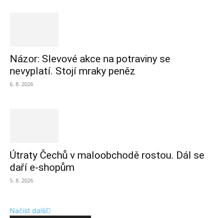
Názor: Slevové akce na potraviny se
nevyplatí. Stojí mraky peněz
6. 8. 2026
Útraty Čechů v maloobchodě rostou. Dál se
daří e-shopům
5. 8. 2026
Načíst další