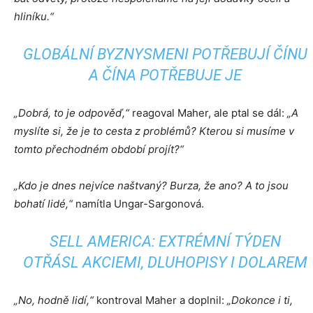
hliníku.“
GLOBÁLNÍ BYZNYSMENI POTŘEBUJÍ ČÍNU
A ČÍNA POTŘEBUJE JE
„Dobrá, to je odpověď,“
reagoval Maher, ale ptal se dál:
„A
myslíte si, že je to cesta z problémů? Kterou si musíme v
tomto přechodném období projít?“
„Kdo je dnes nejvíce naštvaný? Burza, že ano? A to jsou
bohatí lidé,“
namítla Ungar-Sargonová.
SELL AMERICA: EXTRÉMNÍ TÝDEN
OTŘÁSL AKCIEMI, DLUHOPISY I DOLAREM
„No, hodně lidí,“
kontroval Maher a doplnil:
„Dokonce i ti,