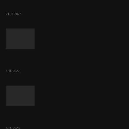
Komentář: Hanba Vám, prezidente Pavle…
21. 3. 2023
Za místenkové peklo ve vlacích mohou
cestující, tvrdí ČD
4. 8. 2022
Vláda zvažuje vyšší zdanění chudých a
střední třídy. Bohaté nechá být
8. 3. 2023