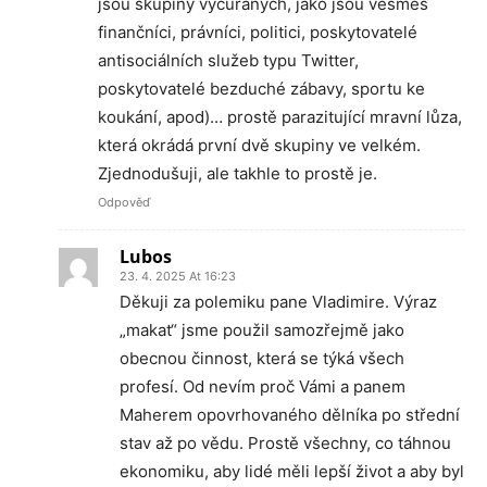
jsou skupiny vyčůraných, jako jsou vesměs
finančníci, právníci, politici, poskytovatelé
antisociálních služeb typu Twitter,
poskytovatelé bezduché zábavy, sportu ke
koukání, apod)… prostě parazitující mravní lůza,
která okrádá první dvě skupiny ve velkém.
Zjednodušuji, ale takhle to prostě je.
Odpověď
Lubos
23. 4. 2025 At 16:23
Děkuji za polemiku pane Vladimire. Výraz
„makat“ jsme použil samozřejmě jako
obecnou činnost, která se týká všech
profesí. Od nevím proč Vámi a panem
Maherem opovrhovaného dělníka po střední
stav až po vědu. Prostě všechny, co táhnou
ekonomiku, aby lidé měli lepší život a aby byl