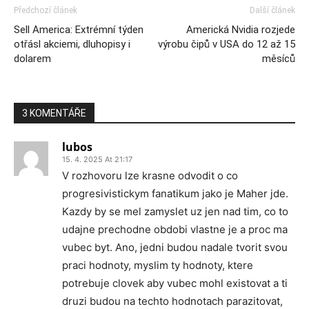
Předchozí článek
Další článek
Sell America: Extrémní týden
Americká Nvidia rozjede
otřásl akciemi, dluhopisy i
výrobu čipů v USA do 12 až 15
dolarem
měsíců
3 KOMENTÁŘE
lubos
15. 4. 2025 At 21:17
V rozhovoru lze krasne odvodit o co
progresivistickym fanatikum jako je Maher jde.
Kazdy by se mel zamyslet uz jen nad tim, co to
udajne prechodne obdobi vlastne je a proc ma
vubec byt. Ano, jedni budou nadale tvorit svou
praci hodnoty, myslim ty hodnoty, ktere
potrebuje clovek aby vubec mohl existovat a ti
druzi budou na techto hodnotach parazitovat,