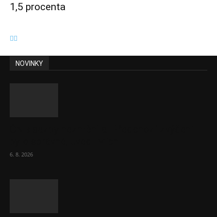
1,5 procenta
NOVINKY
ČNB sazby nezměnila. Předchozí zvýšení
bylo správné, uvedl Michl
6. 8. 2026