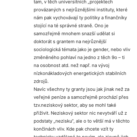
tam, v těch universitních „projektech
provázaných s nejrůznějšími instituty, které
nám pak vychovávají ty politiky a finančníky
stojící na té správné straně. Ono je
samozřejmě mnohem snazší udělat si
doktorát s grantem na nejrůznější
sociologická témata jako je gender, nebo vliv
změněného pohlaví na jedno z těch 9o – ti
na osobnost atd. než např. na vývoj
nízkonákladových energetických stabilních
zdrojů.
Navíc všechny ty granty jsou jak jinak než za
veřejné peníze a samozřejmě prochází přes
tzv.neziskový sektor, aby se mohl také
přiživit. Neziskový sektor nic nevytváří už z
podstaty „nezisku“, ale o to větší má v těchto
končinách vliv. Kde pak chcete vzít ty
technicky vzdělané to nevím, ale zjevně jich