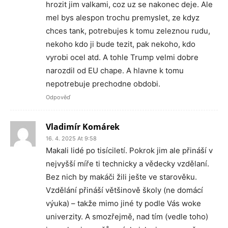
hrozit jim valkami, coz uz se nakonec deje. Ale
mel bys alespon trochu premyslet, ze kdyz
chces tank, potrebujes k tomu zeleznou rudu,
nekoho kdo ji bude tezit, pak nekoho, kdo
vyrobi ocel atd. A tohle Trump velmi dobre
narozdil od EU chape. A hlavne k tomu
nepotrebuje prechodne obdobi.
Odpověď
Vladimír Komárek
16. 4. 2025 At 9:58
Makali lidé po tisíciletí. Pokrok jim ale přináší v
nejvyšší míře ti technicky a vědecky vzdělaní.
Bez nich by makáči žili ješte ve starověku.
Vzdělání přináší většinově školy (ne domácí
výuka) – takže mimo jiné ty podle Vás woke
univerzity. A smozřejmě, nad tím (vedle toho)