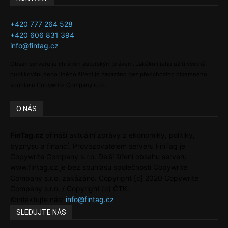
+420 777 264 528
+420 606 831 394
info@fintag.cz
Obsah serveru je chráněn autorským právem. Jakékoli jeho užití včetně
publikování nebo jiného šíření je zakázáno bez předchozího písemného
souhlasu Copywrite Company s.r.o.
O NÁS
FinTag.cz
přináší aktuální zprávy z ekonomiky, politiky,
byznysu a financí. Provozovatelem serveru FinTag je
Copywrite Company s.r.o. Další šíření obsahu serveru
www.fintag.cz je bez souhlasu společnosti Copywrite
Company s.r.o. zakázáno. Copyright [c] 2020 Copywrite
Company s.r.o. / Copyright [c] ČTK.
Kontaktujte nás:
info@fintag.cz
SLEDUJTE NÁS