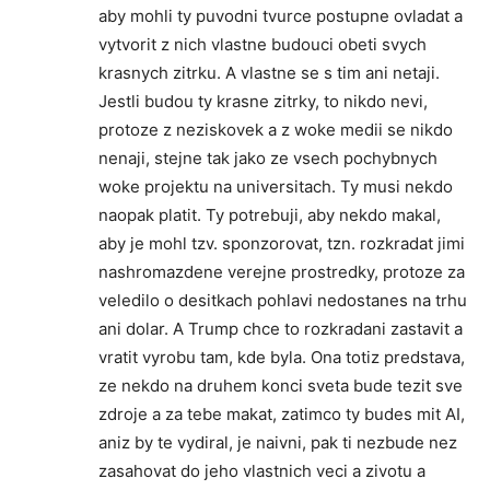
aby mohli ty puvodni tvurce postupne ovladat a
vytvorit z nich vlastne budouci obeti svych
krasnych zitrku. A vlastne se s tim ani netaji.
Jestli budou ty krasne zitrky, to nikdo nevi,
protoze z neziskovek a z woke medii se nikdo
nenaji, stejne tak jako ze vsech pochybnych
woke projektu na universitach. Ty musi nekdo
naopak platit. Ty potrebuji, aby nekdo makal,
aby je mohl tzv. sponzorovat, tzn. rozkradat jimi
nashromazdene verejne prostredky, protoze za
veledilo o desitkach pohlavi nedostanes na trhu
ani dolar. A Trump chce to rozkradani zastavit a
vratit vyrobu tam, kde byla. Ona totiz predstava,
ze nekdo na druhem konci sveta bude tezit sve
zdroje a za tebe makat, zatimco ty budes mit AI,
aniz by te vydiral, je naivni, pak ti nezbude nez
zasahovat do jeho vlastnich veci a zivotu a