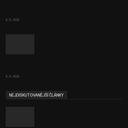
Českému průmyslu se daří. Táhne ho hlavně
výroba aut
6. 8. 2026
Názor: Slevové akce na potraviny se
nevyplatí. Stojí mraky peněz
6. 8. 2026
NEJDISKUTOVANĚJŠÍ ČLÁNKY