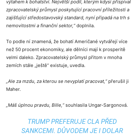
výtahem k bohatství. Největší podíl, kterým kdysi přispíval
zpracovatelský průmysl poskytující pracovní příležitosti a
zajišťující středostavovský standard, nyní připadá na trh s
nemovitostmi a finanční sektor,“
doplnila.
To podle ní znamená, že bohatí Američané vytvářejí více
než 50 procent ekonomiky, ale dělníci mají k prosperitě
velmi daleko. Zpracovatelský průmysl přitom v mnoha
zemích stále „ještě“ existuje, uvedla.
„Ale za mzdu, za kterou se nevyplatí pracovat,“
přerušil ji
Maher.
„Máš úplnou pravdu, Bille,“
souhlasila Ungar-Sargonová.
TRUMP PREFERUJE CLA PŘED
SANKCEMI. DŮVODEM JE I DOLAR