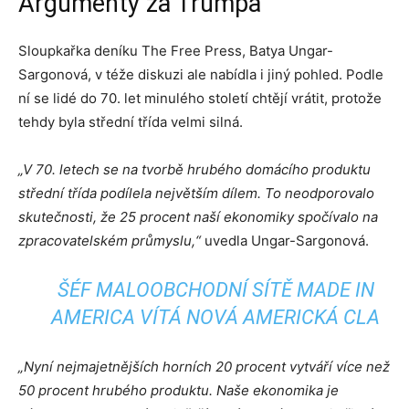
Argumenty za Trumpa
Sloupkařka deníku The Free Press, Batya Ungar-
Sargonová, v téže diskuzi ale nabídla i jiný pohled. Podle
ní se lidé do 70. let minulého století chtějí vrátit, protože
tehdy byla střední třída velmi silná.
„V 70. letech se na tvorbě hrubého domácího produktu
střední třída podílela největším dílem. To neodporovalo
skutečnosti, že 25 procent naší ekonomiky spočívalo na
zpracovatelském průmyslu,“
uvedla Ungar-Sargonová.
ŠÉF MALOOBCHODNÍ SÍTĚ MADE IN
AMERICA VÍTÁ NOVÁ AMERICKÁ CLA
„Nyní nejmajetnějších horních 20 procent vytváří více než
50 procent hrubého produktu. Naše ekonomika je