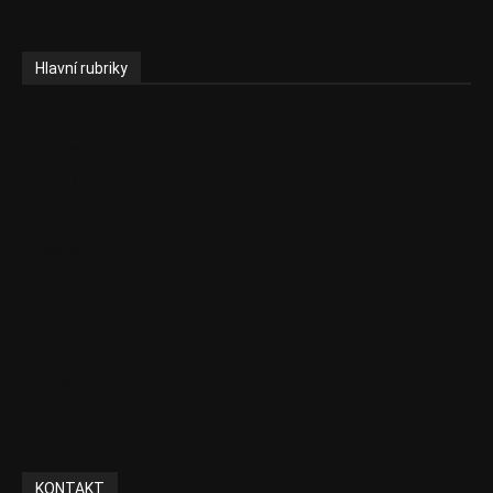
Hlavní rubriky
Aktuality
Ekonomika
Politika
EU
Podcasty
Finance
Byznys
Investice
Ke kávě a čaji
Adman´s Choice
KONTAKT