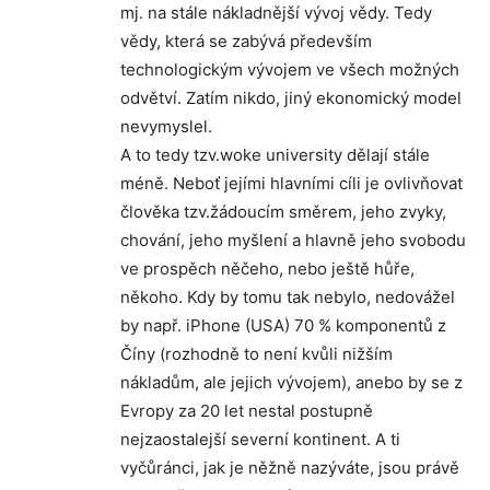
mj. na stále nákladnější vývoj vědy. Tedy
vědy, která se zabývá především
technologickým vývojem ve všech možných
odvětví. Zatím nikdo, jiný ekonomický model
nevymyslel.
A to tedy tzv.woke university dělají stále
méně. Neboť jejími hlavními cíli je ovlivňovat
člověka tzv.žádoucím směrem, jeho zvyky,
chování, jeho myšlení a hlavně jeho svobodu
ve prospěch něčeho, nebo ještě hůře,
někoho. Kdy by tomu tak nebylo, nedovážel
by např. iPhone (USA) 70 % komponentů z
Číny (rozhodně to není kvůli nižším
nákladům, ale jejich vývojem), anebo by se z
Evropy za 20 let nestal postupně
nejzaostalejší severní kontinent. A ti
vyčůránci, jak je něžně nazýváte, jsou právě