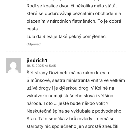
Rodí se koalice dvou či několika málo států,
které se obdarovávají bezcelním obchodem a
placením v národních fiatměnách. To je dobrá
cesta.
Lula da Silva je také pěkný pomýlenec.
Odpověď
jindrich1
19. 5. 2025 At 5:45
Šéf strany Dozimetr má na rukou krev p.
Šimůnkové, sestra ministranta vnitra ve velkém
užívá drogy i je dýlerkou drog. V Kolíně na
vykulvoka nemají slušného slova i většina
národa. Toto … ještě bude někdo volit ?
Neskutečná špína se vyklubala z podvodného
Stan. Tato smečka z hrůzovlády .. nemá se
starosty nic společného jen sprostě zneužili