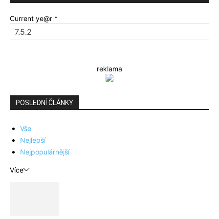
Current ye@r
*
reklama
POSLEDNÍ ČLÁNKY
Vše
Nejlepší
Nejpopulárnější
Více