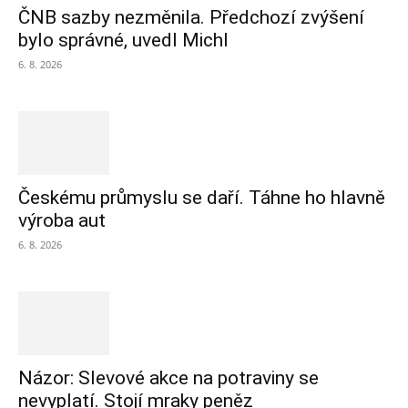
ČNB sazby nezměnila. Předchozí zvýšení
bylo správné, uvedl Michl
6. 8. 2026
Českému průmyslu se daří. Táhne ho hlavně
výroba aut
6. 8. 2026
Názor: Slevové akce na potraviny se
nevyplatí. Stojí mraky peněz