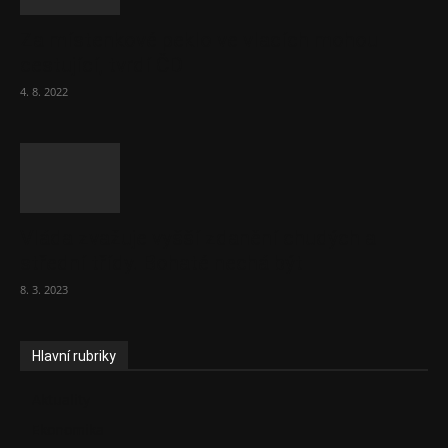
Za místenkové peklo ve vlacích mohou
cestující, tvrdí ČD
4. 8. 2022
Vláda zvažuje vyšší zdanění chudých a
střední třídy. Bohaté nechá být
8. 3. 2023
Hlavní rubriky
Aktuality
Ekonomika