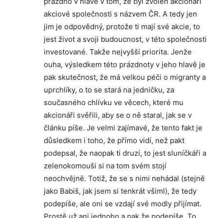
prázdno v hlavě v tom, že byl zvolen akcionáři
akciové společnosti s názvem ČR. A tedy jen
jim je odpovědný, protože ti mají své akcie, to
jest život a svoji budoucnost, v této společnosti
investované. Takže nejvyšší priorita. Jenže
ouha, výsledkem této prázdnoty v jeho hlavě je
pak skutečnost, že má velkou péči o migranty a
uprchlíky, o to se stará na jedničku, za
současného chlívku ve věcech, které mu
akcionáři svěřili, aby se o ně staral, jak se v
článku píše. Je velmi zajímavé, že tento fakt je
důsledkem i toho, že přímo vidí, než pakt
podepsal, že naopak ti druzí, to jest sluníčkáři a
zelenokomouši si na tom svém stojí
neochvějně. Totiž, že se s nimi nehádal (stejně
jako Babiš, jak jsem si tenkrát všiml), že tedy
podepíše, ale oni se vzdají své modly přijímat.
Prostě už ani jednoho a pak že podepíše. To