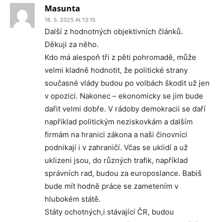
Masunta
18. 5. 2025 At 13:15
Další z hodnotných objektivních článků.
Děkuji za něho.
Kdo má alespoň tři z pěti pohromadě, může
velmi kladně hodnotit, že politické strany
současné vlády budou po volbách škodit už jen
v opozici. Nakonec – ekonomicky se jim bude
dařit velmi dobře. V rádoby demokracii se daří
například politickým neziskovkám a dalším
firmám na hranici zákona a naši činovníci
podnikají i v zahraničí. Včas se uklidí a už
uklizeni jsou, do různých trafik, například
správních rad, budou za europoslance. Babiš
bude mít hodně práce se zametením v
hlubokém státě.
Státy ochotných,i stávající ČR, budou