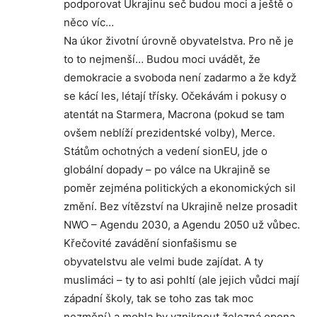
podporovat Ukrajinu seč budou moci a ještě o
něco víc…
Na úkor životní úrovně obyvatelstva. Pro ně je
to to nejmenší… Budou moci uvádět, že
demokracie a svoboda není zadarmo a že když
se kácí les, létají třísky. Očekávám i pokusy o
atentát na Starmera, Macrona (pokud se tam
ovšem neblíží prezidentské volby), Merce.
Státům ochotných a vedení sionEU, jde o
globální dopady – po válce na Ukrajině se
poměr zejména politických a ekonomických sil
změní. Bez vítězství na Ukrajině nelze prosadit
NWO – Agendu 2030, a Agendu 2050 už vůbec.
Křečovité zavádění sionfašismu se
obyvatelstvu ale velmi bude zajídat. A ty
muslimáci – ty to asi pohltí (ale jejich vůdci mají
západní školy, tak se toho zas tak moc
nezmění) a mohla by vzniknout železná opona