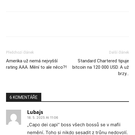
Předchozí článek
Další článek
Amerika už nemá nejvyšší
Standard Chartered tipuje
rating AAA. Mění to ale něco?!
bitcoin na 120 000 USD. A už
brzy…
6 KOMENTÁŘE
Lubajs
18. 5. 2025 At 11:06
„Capo dei capi“ boss všech bossů se v mafii
nemění. Toho si nikdo sesadit z trůnu nedovolí.