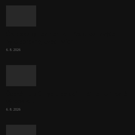
ČNB sazby nezměnila. Předchozí zvýšení
bylo správné, uvedl Michl
6. 8. 2026
Českému průmyslu se daří. Táhne ho hlavně
výroba aut
6. 8. 2026