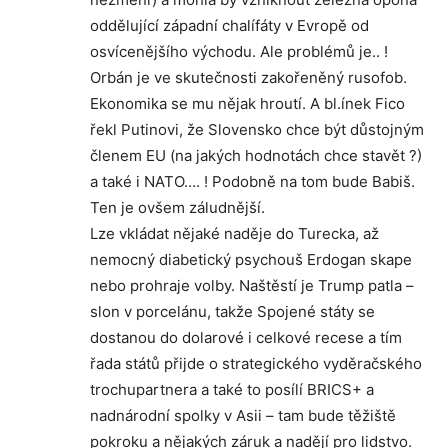
oddělující západní chalífáty v Evropě od
osvícenějšího východu. Ale problémů je.. !
Orbán je ve skutečnosti zakořeněný rusofob.
Ekonomika se mu nějak hroutí. A bl.ínek Fico
řekl Putinovi, že Slovensko chce být důstojným
členem EU (na jakých hodnotách chce stavět ?)
a také i NATO…. ! Podobně na tom bude Babiš.
Ten je ovšem záludnější.
Lze vkládat nějaké naděje do Turecka, až
nemocný diabetický psychouš Erdogan skape
nebo prohraje volby. Naštěstí je Trump patla –
slon v porcelánu, takže Spojené státy se
dostanou do dolarové i celkové recese a tím
řada států přijde o strategického vyděračského
trochupartnera a také to posílí BRICS+ a
nadnárodní spolky v Asii – tam bude těžiště
pokroku a nějakých záruk a nadějí pro lidstvo.