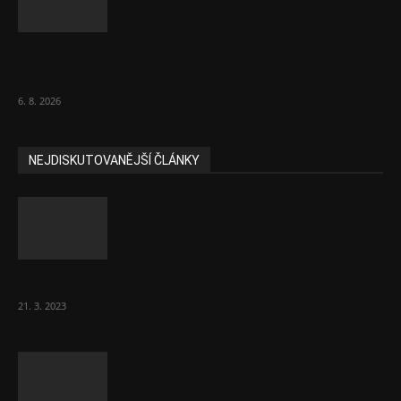
Názor: Slevové akce na potraviny se
nevyplatí. Stojí mraky peněz
6. 8. 2026
NEJDISKUTOVANĚJŠÍ ČLÁNKY
Komentář: Hanba Vám, prezidente Pavle…
21. 3. 2023