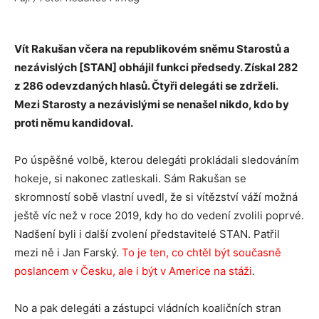
Vít Rakušan včera na republikovém sněmu Starostů a
nezávislých [STAN] obhájil funkci předsedy. Získal 282
z 286 odevzdaných hlasů. Čtyři delegáti se zdrželi.
Mezi Starosty a nezávislými se nenašel nikdo, kdo by
proti němu kandidoval.
Po úspěšné volbě, kterou delegáti prokládali sledováním
hokeje, si nakonec zatleskali. Sám Rakušan se
skromností sobě vlastní uvedl, že si vítězství váží možná
ještě víc než v roce 2019, kdy ho do vedení zvolili poprvé.
Nadšení byli i další zvolení představitelé STAN. Patřil
mezi ně i Jan Farský.
To je ten, co chtěl být současně
poslancem v Česku, ale i být v Americe na stáži
.
No a pak delegáti a zástupci vládních koaličních stran