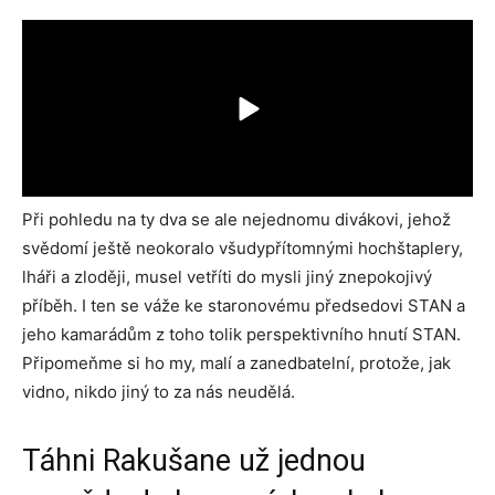
Při pohledu na ty dva se ale nejednomu divákovi, jehož
svědomí ještě neokoralo všudypřítomnými hochštaplery,
lháři a zloději, musel vetříti do mysli jiný znepokojivý
příběh. I ten se váže ke staronovému předsedovi STAN a
jeho kamarádům z toho tolik perspektivního hnutí STAN.
Připomeňme si ho my, malí a zanedbatelní, protože, jak
vidno, nikdo jiný to za nás neudělá.
Táhni Rakušane už jednou