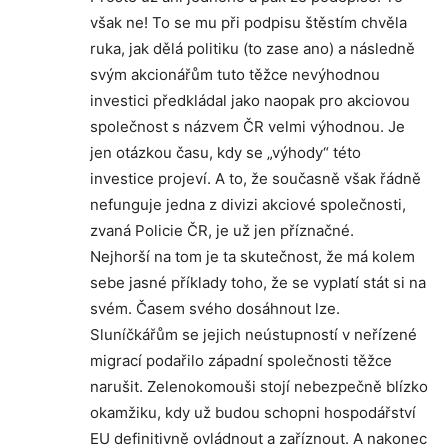
však ne! To se mu při podpisu štěstím chvěla
ruka, jak dělá politiku (to zase ano) a následně
svým akcionářům tuto těžce nevýhodnou
investici předkládal jako naopak pro akciovou
společnost s názvem ČR velmi výhodnou. Je
jen otázkou času, kdy se „výhody“ této
investice projeví. A to, že současně však řádně
nefunguje jedna z divizi akciové společnosti,
zvaná Policie ČR, je už jen příznačné.
Nejhorší na tom je ta skutečnost, že má kolem
sebe jasné příklady toho, že se vyplatí stát si na
svém. Časem svého dosáhnout lze.
Sluníčkářům se jejich neústupností v neřízené
migrací podařilo západní společnosti těžce
narušit. Zelenokomouši stojí nebezpečně blízko
okamžiku, kdy už budou schopni hospodářství
EU definitivně ovládnout a zaříznout. A nakonec