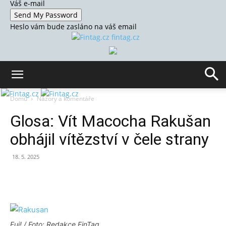
Váš e-mail
Heslo vám bude zasláno na váš email
fintag.cz
Domů
Názory a komentáře
Glosa: Vít Macocha Rakušan
obhájil vítězství v čele strany
18. 5. 2025
Fuj! / Foto: Redakce FinTag