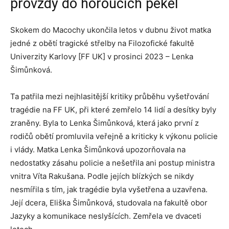
provždy do horoucích pekel
Skokem do Macochy ukončila letos v dubnu život matka
jedné z obětí tragické střelby na Filozofické fakultě
Univerzity Karlovy [FF UK] v prosinci 2023 – Lenka
Šimůnková.
Ta patřila mezi nejhlasitější kritiky průběhu vyšetřování
tragédie na FF UK, při které zemřelo 14 lidí a desítky byly
zraněny. Byla to Lenka Šimůnková, která jako první z
rodičů obětí promluvila veřejně a kriticky k výkonu policie
i vlády. Matka Lenka Šimůnková upozorňovala na
nedostatky zásahu policie a nešetřila ani postup ministra
vnitra Víta Rakušana. Podle jejích blízkých se nikdy
nesmířila s tím, jak tragédie byla vyšetřena a uzavřena.
Její dcera, Eliška Šimůnková, studovala na fakultě obor
Jazyky a komunikace neslyšících. Zemřela ve dvaceti