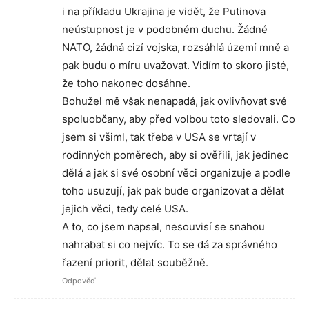
i na příkladu Ukrajina je vidět, že Putinova
neústupnost je v podobném duchu. Žádné
NATO, žádná cizí vojska, rozsáhlá území mně a
pak budu o míru uvažovat. Vidím to skoro jisté,
že toho nakonec dosáhne.
Bohužel mě však nenapadá, jak ovlivňovat své
spoluobčany, aby před volbou toto sledovali. Co
jsem si všiml, tak třeba v USA se vrtají v
rodinných poměrech, aby si ověřili, jak jedinec
dělá a jak si své osobní věci organizuje a podle
toho usuzují, jak pak bude organizovat a dělat
jejich věci, tedy celé USA.
A to, co jsem napsal, nesouvisí se snahou
nahrabat si co nejvíc. To se dá za správného
řazení priorit, dělat souběžně.
Odpověď