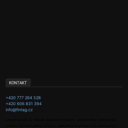
Politika
EU
Podcasty
Finance
Byznys
Investice
Ke kávě a čaji
Adman´s Choice
KONTAKT
+420 777 264 528
+420 606 831 394
info@fintag.cz
Obsah serveru je chráněn autorským právem. Jakékoli jeho užití včetně
publikování nebo jiného šíření je zakázáno bez předchozího písemného