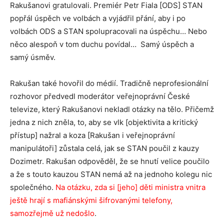
Rakušanovi gratulovali. Premiér Petr Fiala [ODS] STAN
popřál úspěch ve volbách a vyjádřil přání, aby i po
volbách ODS a STAN spolupracovali na úspěchu… Nebo
něco alespoň v tom duchu povídal… Samý úspěch a
samý úsměv.
Rakušan také hovořil do médií. Tradičně neprofesionální
rozhovor předvedl moderátor veřejnoprávní České
televize, který Rakušanovi nekladl otázky na tělo. Přičemž
jedna z nich zněla, to, aby se vlk [objektivita a kritický
přístup] nažral a koza [Rakušan i veřejnoprávní
manipulátoři] zůstala celá, jak se STAN poučil z kauzy
Dozimetr. Rakušan odpověděl, že se hnutí velice poučilo
a že s touto kauzou STAN nemá až na jednoho kolegu nic
společného.
Na otázku, zda si [jeho] děti ministra vnitra
ještě hrají s mafiánskými šifrovanými telefony,
samozřejmě už nedošlo
.