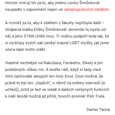
ministr vnitra] bít za to, aby jméno Lenky Šimůnkové
neupadlo v zapomnění nejen ve
veřejnoprávních médiích
.
A rovněž za to, aby k obětem z fakulty nepřibyla další –
ztrápená matka Elišky Šimůnkové! Jenomže to byste od
něj a jeho STAN chtěli moc. Ti rodinu podpoří leda tak, že
si na klopy svých sak zavěsí trapné LGBT stužky, jak jsme
včera také mohli vidět.
Vlastně nechtějte od Rakušana, Farského, Síkely a jim
podobných vůbec nic. A buďte rádi, když si tady mezi
nimi zachováte alespoň ten holý život. Dost možná, že
právě to byl ten „úspěch“, o němž na sněmu starostů [a
učitelů], jichž je teď ve vládě a dalších veřejných funkcích
k naší škodě možná až příliš, hovořil premiér Petr Fiala.
Daniel Tácha