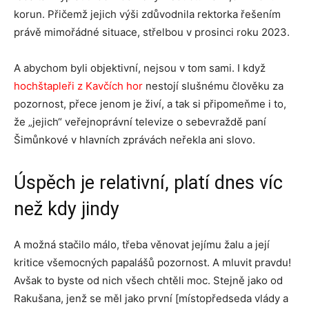
korun. Přičemž jejich výši zdůvodnila rektorka řešením
právě mimořádné situace, střelbou v prosinci roku 2023.
A abychom byli objektivní, nejsou v tom sami. I když
hochštapleři z Kavčích hor
nestojí slušnému člověku za
pozornost, přece jenom je živí, a tak si připomeňme i to,
že „jejich“ veřejnoprávní televize o sebevraždě paní
Šimůnkové v hlavních zprávách neřekla ani slovo.
Úspěch je relativní, platí dnes víc
než kdy jindy
A možná stačilo málo, třeba věnovat jejímu žalu a její
kritice všemocných papalášů pozornost. A mluvit pravdu!
Avšak to byste od nich všech chtěli moc. Stejně jako od
Rakušana, jenž se měl jako první [místopředseda vlády a