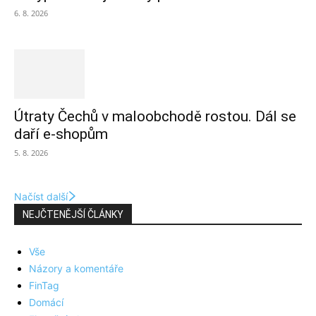
6. 8. 2026
Útraty Čechů v maloobchodě rostou. Dál se
daří e-shopům
5. 8. 2026
Načíst další
NEJČTENĚJŠÍ ČLÁNKY
Vše
Názory a komentáře
FinTag
Domácí