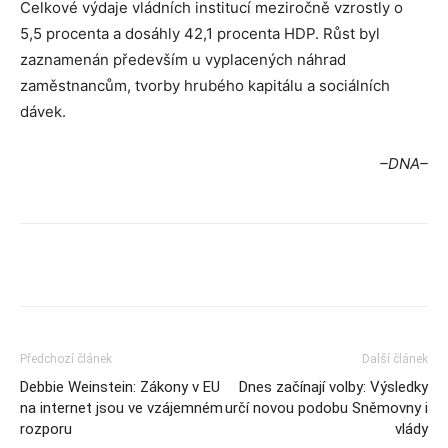
Celkové výdaje vládních institucí meziročně vzrostly o
5,5 procenta a dosáhly 42,1 procenta HDP. Růst byl
zaznamenán především u vyplacených náhrad
zaměstnancům, tvorby hrubého kapitálu a sociálních
dávek.
–DNA–
Předchozí článek
Další článek
Debbie Weinstein: Zákony v EU
Dnes začínají volby: Výsledky
na internet jsou ve vzájemném
určí novou podobu Sněmovny i
rozporu
vlády