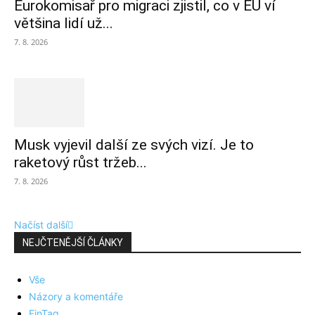
Eurokomisař pro migraci zjistil, co v EU ví
většina lidí už...
7. 8. 2026
Musk vyjevil další ze svých vizí. Je to
raketový růst tržeb...
7. 8. 2026
Načíst další
NEJČTENĚJŠÍ ČLÁNKY
Vše
Názory a komentáře
FinTag