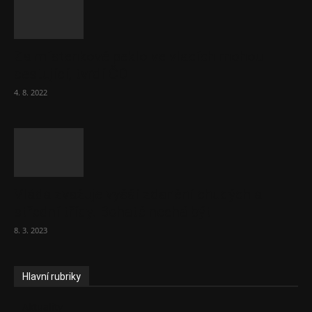
Za místenkové peklo ve vlacích mohou
cestující, tvrdí ČD
4. 8. 2022
Vláda zvažuje vyšší zdanění chudých a
střední třídy. Bohaté nechá být
8. 3. 2023
Hlavní rubriky
Aktuality