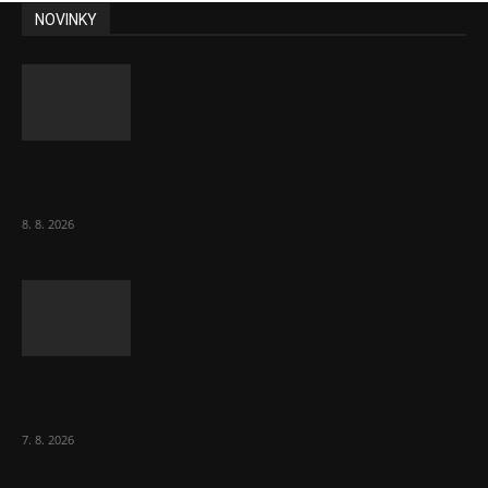
NOVINKY
Chvála humoru: Za letošními vedry stojí
Židé. Řídí to Mojžíš!
8. 8. 2026
Ředitel CzechBusiness Klepáček komentuje
zahraniční obchod
7. 8. 2026