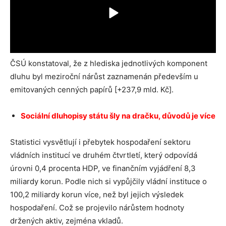
ČSÚ konstatoval, že z hlediska jednotlivých komponent
dluhu byl meziroční nárůst zaznamenán především u
emitovaných cenných papírů [+237,9 mld. Kč].
Sociální dluhopisy státu šly na dračku, důvodů je více
Statistici vysvětlují i přebytek hospodaření sektoru
vládních institucí ve druhém čtvrtletí, který odpovídá
úrovni 0,4 procenta HDP, ve finančním vyjádření 8,3
miliardy korun. Podle nich si vypůjčily vládní instituce o
100,2 miliardy korun více, než byl jejich výsledek
hospodaření. Což se projevilo nárůstem hodnoty
držených aktiv, zejména vkladů.