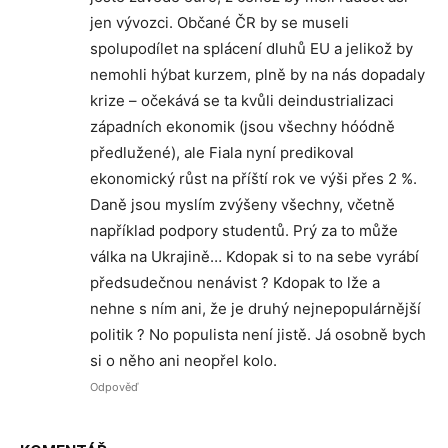
jen vývozci. Občané ČR by se museli
spolupodílet na splácení dluhů EU a jelikož by
nemohli hýbat kurzem, plně by na nás dopadaly
krize – očekává se ta kvůli deindustrializaci
západních ekonomik (jsou všechny hóódně
předlužené), ale Fiala nyní predikoval
ekonomický růst na příští rok ve výši přes 2 %.
Daně jsou myslím zvýšeny všechny, včetně
například podpory studentů. Prý za to může
válka na Ukrajině… Kdopak si to na sebe vyrábí
předsudečnou nenávist ? Kdopak to lže a
nehne s ním ani, že je druhý nejnepopulárnější
politik ? No populista není jistě. Já osobně bych
si o něho ani neopřel kolo.
Odpověď