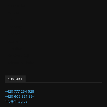
Ekonomika
Politika
EU
Podcasty
Finance
Byznys
Investice
Ke kávě a čaji
Adman´s Choice
KONTAKT
+420 777 264 528
+420 606 831 394
info@fintag.cz