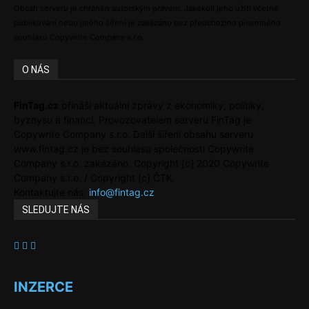
Obsah serveru je chráněn autorským právem. Jakékoli jeho užití včetně
publikování nebo jiného šíření je zakázáno bez předchozího písemného
souhlasu Copywrite Company s.r.o.
O NÁS
FinTag.cz
přináší aktuální zprávy z ekonomiky, politiky,
byznysu a financí. Provozovatelem serveru FinTag je
Copywrite Company s.r.o. Další šíření obsahu serveru
www.fintag.cz je bez souhlasu společnosti Copywrite
Company s.r.o. zakázáno. Copyright [c] 2020 Copywrite
Company s.r.o. / Copyright [c] ČTK.
Kontaktujte nás:
info@fintag.cz
SLEDUJTE NÁS
INZERCE