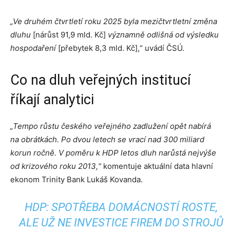
„Ve druhém čtvrtletí roku 2025 byla mezičtvrtletní změna
dluhu
[nárůst 91,9 mld. Kč]
významně odlišná od výsledku
hospodaření
[přebytek 8,3 mld. Kč],“ uvádí ČSÚ.
Co na dluh veřejných institucí
říkají analytici
„Tempo růstu českého veřejného zadlužení opět nabírá
na obrátkách. Po dvou letech se vrací nad 300 miliard
korun ročně. V poměru k HDP letos dluh narůstá nejvýše
od krizového roku 2013,“
komentuje aktuální data hlavní
ekonom Trinity Bank Lukáš Kovanda.
HDP: SPOTŘEBA DOMÁCNOSTÍ ROSTE,
ALE UŽ NE INVESTICE FIREM DO STROJŮ