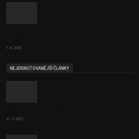
Eurokomisař pro migraci zjistil, co v EU ví
většina lidí už...
7. 8. 2026
NEJDISKUTOVANĚJŠÍ ČLÁNKY
Komentář: Hanba Vám, prezidente Pavle…
21. 3. 2023