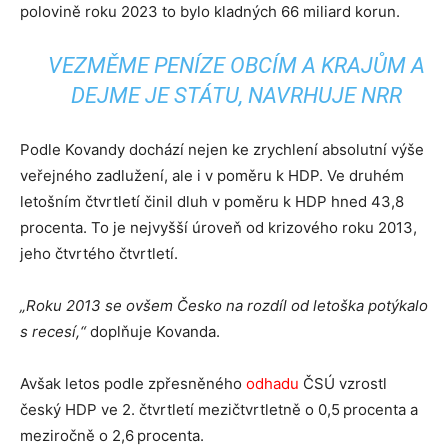
polovině roku 2023 to bylo kladných 66 miliard korun.
VEZMĚME PENÍZE OBCÍM A KRAJŮM A
DEJME JE STÁTU, NAVRHUJE NRR
Podle Kovandy dochází nejen ke zrychlení absolutní výše
veřejného zadlužení, ale i v poměru k HDP. Ve druhém
letošním čtvrtletí činil dluh v poměru k HDP hned 43,8
procenta. To je nejvyšší úroveň od krizového roku 2013,
jeho čtvrtého čtvrtletí.
„Roku 2013 se ovšem Česko na rozdíl od letoška potýkalo
s recesí,“
doplňuje Kovanda.
Avšak letos podle zpřesněného
odhadu
ČSÚ vzrostl
český HDP ve 2. čtvrtletí mezičtvrtletně o 0,5 procenta a
meziročně o 2,6 procenta.