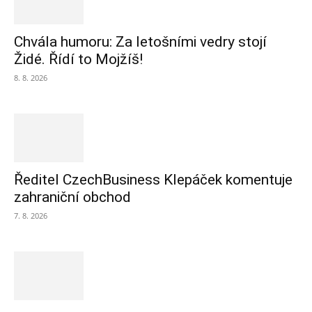
Chvála humoru: Za letošními vedry stojí
Židé. Řídí to Mojžíš!
8. 8. 2026
Ředitel CzechBusiness Klepáček komentuje
zahraniční obchod
7. 8. 2026