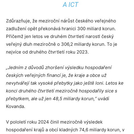
A ICT
Zdůrazňuje, že meziroční nárůst českého veřejného
zadlužení opět překonává hranici 300 miliard korun.
Přičemž jen letos ve druhém čtvrtletí narostl český
veřejný dluh meziročně o 306,2 miliardy korun. To je
nejvíce od druhého čtvrtletí roku 2023.
„Jedním z důvodů zhoršení výsledku hospodaření
českých veřejných financí je, že kraje a obce už
nevytvářejí tak vysoké přebytky jako ještě loni. Letos ke
konci druhého čtvrtletí meziročně hospodařily sice s
přebytkem, ale už jen 48,5 miliardy korun,“
uvádí
Kovanda.
V pololetí roku 2024 činil meziročně výsledek
hospodaření krajů a obcí kladných 74,6 miliardy korun, v