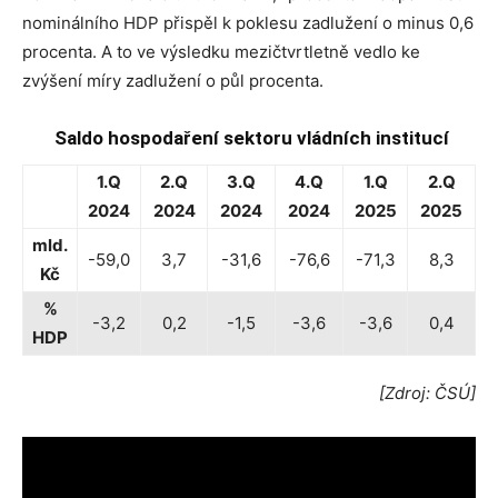
nominálního HDP přispěl k poklesu zadlužení o minus 0,6
procenta. A to ve výsledku mezičtvrtletně vedlo ke
zvýšení míry zadlužení o půl procenta.
Saldo hospodaření sektoru vládních institucí
1.Q
2.Q
3.Q
4.Q
1.Q
2.Q
2024
2024
2024
2024
2025
2025
mld.
-59,0
3,7
-31,6
-76,6
-71,3
8,3
Kč
%
-3,2
0,2
-1,5
-3,6
-3,6
0,4
HDP
[Zdroj: ČSÚ]