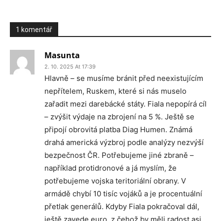
1 komentář
Masunta
2. 10. 2025 At 17:39
Hlavně – se musíme bránit před neexistujícím
nepřítelem, Ruskem, které si nás muselo
zařadit mezi darebácké státy. Fiala nepopírá cíl
– zvýšit výdaje na zbrojení na 5 %. Ještě se
připojí obrovitá platba Diag Humen. Známá
drahá americká výzbroj podle analýzy nezvýší
bezpečnost ČR. Potřebujeme jiné zbraně –
například protidronové a já myslím, že
potřebujeme vojska teritoriální obrany. V
armádě chybí 10 tisíc vojáků a je procentuální
přetlak generálů. Kdyby Fiala pokračoval dál,
ještě zavede euro, z čehož by měli radost asi