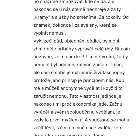
ho snažíme zmnožovat, kde se dá, ale
nakonec se u nás stejně neohřeje a za ty
„krámy“ a služby ho směníme. Za cokoliv. Od
známek, dokonce i za své sny, které se
vyplnit nemusí.
Vyklízeči půd, objednáni dědici, by mohli
zhmotnělé příběhy vyprávět celé dny. Bitcoin
nezhyne, za to dám krk! Tím netvrdím, že by
nemohl být administrativně zničen. To ne,
ale sám o sobě je extrémně životaschopný,
protože jeho princip je principem nás. Kup
mě a můžeš anonymně vydělat i když ti to
zaručit nemohu. Tato vlastnost jedince je
nakonec tím, proč ekonomika jede. Začnu
vyrábět a svém spoluobčanu vydělám, je
vždy ta první myšlenka. A současně se mohu
začít těšit, s čím na mně chce vydělat ten
druhý, který uvažuje úplně stejně.