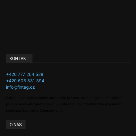
Finance
Byznys
Investice
Ke kávě a čaji
Adman´s Choice
KONTAKT
+420 777 264 528
+420 606 831 394
info@fintag.cz
Obsah serveru je chráněn autorským právem. Jakékoli jeho užití včetně
publikování nebo jiného šíření je zakázáno bez předchozího písemného
souhlasu Copywrite Company s.r.o.
O NÁS