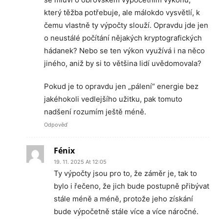
který těžba potřebuje, ale málokdo vysvětlí, k
čemu vlastně ty výpočty slouží. Opravdu jde jen
o neustálé počítání nějakých kryptografických
hádanek? Nebo se ten výkon využívá i na něco
jiného, aniž by si to většina lidí uvědomovala?
Pokud je to opravdu jen „pálení“ energie bez
jakéhokoli vedlejšího užitku, pak tomuto
nadšení rozumím ještě méně.
Odpověď
Fénix
19. 11. 2025 At 12:05
Ty výpočty jsou pro to, že záměr je, tak to
bylo i řečeno, že jich bude postupně přibývat
stále méně a méně, protože jeho získání
bude výpočetně stále více a více náročné.