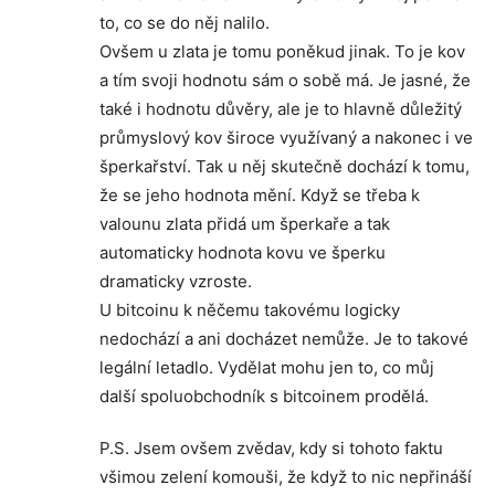
to, co se do něj nalilo.
Ovšem u zlata je tomu poněkud jinak. To je kov
a tím svoji hodnotu sám o sobě má. Je jasné, že
také i hodnotu důvěry, ale je to hlavně důležitý
průmyslový kov široce využívaný a nakonec i ve
šperkařství. Tak u něj skutečně dochází k tomu,
že se jeho hodnota mění. Když se třeba k
valounu zlata přidá um šperkaře a tak
automaticky hodnota kovu ve šperku
dramaticky vzroste.
U bitcoinu k něčemu takovému logicky
nedochází a ani docházet nemůže. Je to takové
legální letadlo. Vydělat mohu jen to, co můj
další spoluobchodník s bitcoinem prodělá.
P.S. Jsem ovšem zvědav, kdy si tohoto faktu
všimou zelení komouši, že když to nic nepřináší