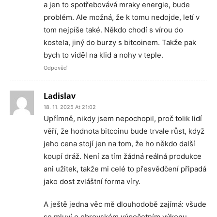
a jen to spotřebovává mraky energie, bude
problém. Ale možná, že k tomu nedojde, letí v
tom nejpíše také. Někdo chodí s vírou do
kostela, jiný do burzy s bitcoinem. Takže pak
bych to viděl na klid a nohy v teple.
Odpověď
Ladislav
18. 11. 2025 At 21:02
Upřímně, nikdy jsem nepochopil, proč tolik lidí
věří, že hodnota bitcoinu bude trvale růst, když
jeho cena stojí jen na tom, že ho někdo další
koupí dráž. Není za tím žádná reálná produkce
ani užitek, takže mi celé to přesvědčení připadá
jako dost zvláštní forma víry.
A ještě jedna věc mě dlouhodobě zajímá: všude
se mluví o obrovském výpočetním výkonu,