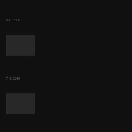
Chvála humoru: Za letošními vedry stojí
Židé. Řídí to Mojžíš!
8. 8. 2026
Ředitel CzechBusiness Klepáček komentuje
zahraniční obchod
7. 8. 2026
Eurokomisař pro migraci zjistil, co v EU ví
většina lidí už...