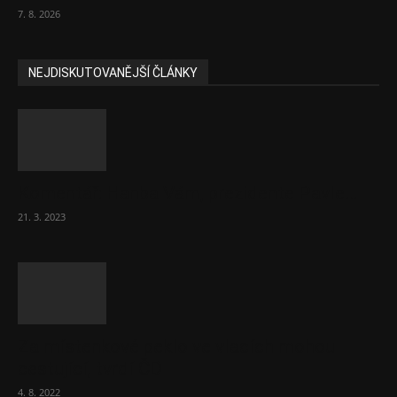
7. 8. 2026
NEJDISKUTOVANĚJŠÍ ČLÁNKY
Komentář: Hanba Vám, prezidente Pavle…
21. 3. 2023
Za místenkové peklo ve vlacích mohou
cestující, tvrdí ČD
4. 8. 2022