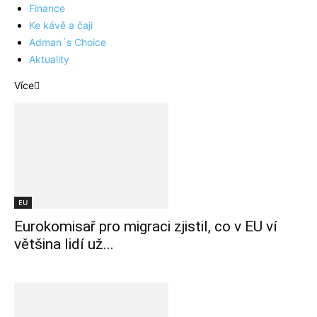
Finance
Ke kávě a čaji
Adman´s Choice
Aktuality
Více
EU
Eurokomisař pro migraci zjistil, co v EU ví
většina lidí už...