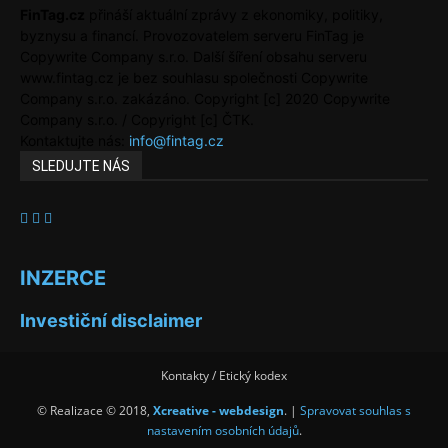
FinTag.cz
přináší aktuální zprávy z ekonomiky, politiky,
byznysu a financí. Provozovatelem serveru FinTag je
Copywrite Company s.r.o. Další šíření obsahu serveru
www.fintag.cz je bez souhlasu společnosti Copywrite
Company s.r.o. zakázáno. Copyright [c] 2020 Copywrite
Company s.r.o. / Copyright [c] ČTK.
Kontaktujte nás:
info@fintag.cz
SLEDUJTE NÁS
INZERCE
Investiční disclaimer
Kontakty / Etický kodex
© Realizace © 2018,
Xcreative - webdesign
. |
Spravovat souhlas s
nastavením osobních údajů
.