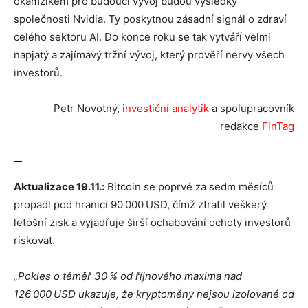
okamžikem pro budoucí vývoj budou výsledky
společnosti Nvidia. Ty poskytnou zásadní signál o zdraví
celého sektoru AI. Do konce roku se tak vytváří velmi
napjatý a zajímavý tržní vývoj, který prověří nervy všech
investorů.
Petr Novotný,
investiční analytik
a spolupracovník
redakce
FinTag
—
Aktualizace 19.11.:
Bitcoin se poprvé za sedm měsíců
propadl pod hranici 90 000 USD, čímž ztratil veškerý
letošní zisk a vyjadřuje širší ochabování ochoty investorů
riskovat.
„Pokles o téměř 30 % od říjnového maxima nad
126 000 USD ukazuje, že kryptoměny nejsou izolované od