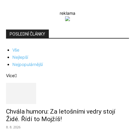
reklama
POSLEDNÍ ČLÁNKY
Vše
Nejlepší
Nejpopulárnější
Více
Chvála humoru: Za letošními vedry stojí
Židé. Řídí to Mojžíš!
8. 8. 2026