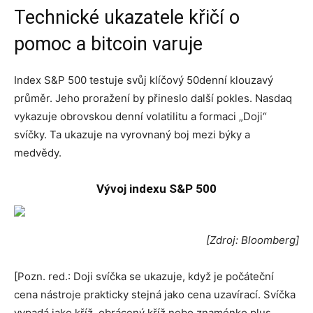
Technické ukazatele křičí o
pomoc a bitcoin varuje
Index S&P 500 testuje svůj klíčový 50denní klouzavý
průměr. Jeho proražení by přineslo další pokles. Nasdaq
vykazuje obrovskou denní volatilitu a formaci „Doji“
svíčky. Ta ukazuje na vyrovnaný boj mezi býky a
medvědy.
Vývoj indexu S&P 500
[Zdroj: Bloomberg]
[Pozn. red.: Doji svíčka se ukazuje, když je počáteční
cena nástroje prakticky stejná jako cena uzavírací. Svíčka
vypadá jako kříž, obrácený kříž nebo znaménko plus.