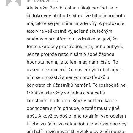
18. 11. 2025 At 18:32
Ale kdeže, že v bitcoinu utíkají peníze! Je to
čistokrevný obchod s vírou, že bitcoin hodnotu
má, takže se jen mění míra té víry. A protože je
tato víra velikostně vyjádřená skutečným
směnným prostředkem, zdánlivě se jeví, že
tento skutečný prostředek mizí, nebo přibývá.
Jenže protože bitcoin sám o sobě žádnou
hodnotu nemá, je to jen imaginární číslo. To
ovšem neznamená, že následnými obchody s
ním se množství směných prostředků u
konkrétních účastníků nemění. To rozhodně ne.
Mění se, ale vždy se jedná o součet s
konstantní hodnotou. Když v některé kapse
obchodem s ním přibude, o totéž musí v jiné
ubýt. A když by došlo jeho totálním výprodejem
k jeho zrušení, za celou dobu jeho existence by
ani halíř navíc nevznikl. Vyteklo by z něj pouze