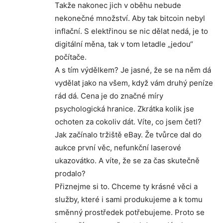
Takže nakonec jich v oběhu nebude
nekonečné množství. Aby tak bitcoin nebyl
inflační. S elektřinou se nic dělat nedá, je to
digitální měna, tak v tom letadle „jedou“
počítače.
A s tím výdělkem? Je jasné, že se na něm dá
vydělat jako na všem, když vám druhý peníze
rád dá. Cena je do značné míry
psychologická hranice. Zkrátka kolik jse
ochoten za cokoliv dát. Víte, co jsem četl?
Jak začínalo tržiště eBay. Že tvůrce dal do
aukce první věc, nefunkční laserové
ukazovátko. A víte, že se za čas skutečně
prodalo?
Přiznejme si to. Chceme ty krásné věci a
služby, které i sami produkujeme a k tomu
směnný prostředek potřebujeme. Proto se