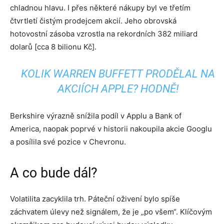
chladnou hlavu. I přes některé nákupy byl ve třetím
čtvrtletí čistým prodejcem akcií. Jeho obrovská
hotovostní zásoba vzrostla na rekordních 382 miliard
dolarů [cca 8 bilionu Kč].
KOLIK WARREN BUFFETT PRODĚLAL NA
AKCIÍCH APPLE? HODNĚ!
Berkshire výrazně snížila podíl v Applu a Bank of
America, naopak poprvé v historii nakoupila akcie Googlu
a posílila své pozice v Chevronu.
A co bude dál?
Volatilita zacyklila trh. Páteční oživení bylo spíše
záchvatem úlevy než signálem, že je „po všem“. Klíčovým