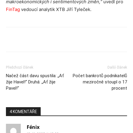
makroekonomických i sentimentových změn,“
uvedl pro
FinTag
vedoucí analytik XTB Jiří Tyleček.
Předchozí článek
Další článek
Načež část davu spustila: „Ať
Počet bankrotů podnikatelů
žije Havel!“ Druhá: „Ať žije
meziročně stoupl o 17
Pavel!“
procent
4 KOMENTÁŘE
Fénix