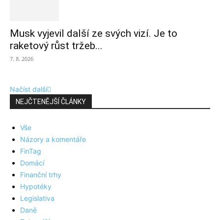
Musk vyjevil další ze svých vizí. Je to
raketový růst tržeb...
7. 8. 2026
Načíst další
NEJČTENĚJŠÍ ČLÁNKY
Vše
Názory a komentáře
FinTag
Domácí
Finanční trhy
Hypotéky
Legislativa
Daně