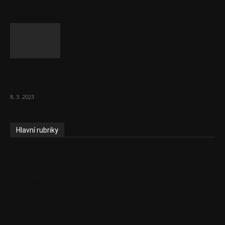
Vláda zvažuje vyšší zdanění chudých a
střední třídy. Bohaté nechá být
8. 3. 2023
Hlavní rubriky
Aktuality
Ekonomika
Politika
EU
Podcasty