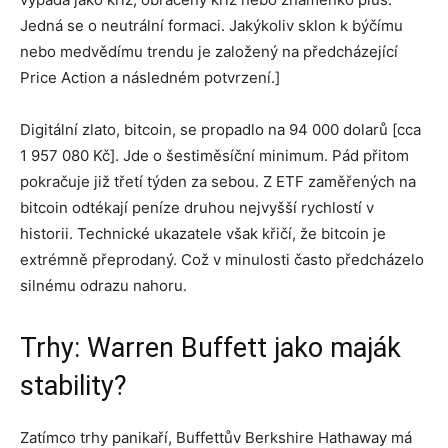
Jedná se o neutrální formaci. Jakýkoliv sklon k býčímu
nebo medvědímu trendu je založený na předcházející
Price Action a následném potvrzení.]
Digitální zlato, bitcoin, se propadlo na 94 000 dolarů [cca
1 957 080 Kč]. Jde o šestiměsíční minimum. Pád přitom
pokračuje již třetí týden za sebou. Z ETF zaměřených na
bitcoin odtékají peníze druhou nejvyšší rychlostí v
historii. Technické ukazatele však křičí, že bitcoin je
extrémně přeprodaný. Což v minulosti často předcházelo
silnému odrazu nahoru.
Trhy: Warren Buffett jako maják
stability?
Zatímco trhy panikaří, Buffettův Berkshire Hathaway má