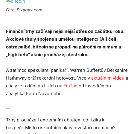
Foto: Pixabay.com
Finanční trhy zažívají nejsilnější otřes od začátku roku.
Akciové tituly spojené s umělou inteligencí [AI] čelí
ostré palbě, bitcoin se propadl na půlroční minimum a
„high beta“ akcie procházejí destrukcí.
A zatímco spekulanti panikaří, Warren Buffettův Berkshire
Hathaway drží rekordní hotovost. Více v
aktuálním videu
a
analýze o dění na trzích na
FinTag
od investičního
analytika Petra Novotného.
—
Trhy procházejí extrémním obratem od rizika k
bezpečí. Místo riskantních aktiv investoři hromadně