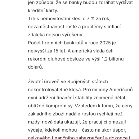
jen způsobí, že se banky budou zdráhat vydávat
kreditní karty.
Trh s nemovitostmi klesl o 7 % za rok,
nezaměstnanost roste a problémy s inflací
zdaleka nejsou vyřešeny.
Počet firemních bankrotů v roce 2025 je
nejvyšší za 15 let. A americká vláda čelí
rekordní dluhové obsluze ve výši 1,2 bilionu
dolarů.
Životní úroveň ve Spojených státech
nekontrolovatelně klesá. Pro miliony Američanů
nyní udržení finanční stability znamená dělat
obtížné kompromisy. Vzhledem k tomu, že ceny
základního zboží nadále rostou rychleji než
mzdy, nová data ukazují, že pracující omezují
výdaje, kdekoli mohou – často na úkor úspor,
celkového finančního zabezpečení a dokonce i