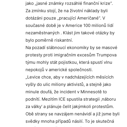
jako „jasné známky rozsáhlé finanční krize“.
Za zmínku stojí, že na životní náklady byli
dotázáni pouze „pracující Američané“. V
současné době je v Americe 100 milionů lidí
nezaměstnaných . Klást jim takové otázky by
bylo poměrně riskantní.
Na pozadí slábnoucí ekonomiky by se masové
protesty proti imigračním excesům Trumpova
týmu mohly stát pojistkou, která spustí vlnu
nepokojů v americké společnosti.
„Levice chce, aby v nadcházejících měsících
vyšly do ulic miliony aktivistů, a stejně jako
minule doufá, že incident v Minnesotě to
podnítí. Mezitím ICE spustila strategii ‚náboru
za války‘ a plánuje čelit jakýmkoli protestům.
Obě strany se navzájem nenávidí a již jsme byli
svědky mnoha případů násilí. To je skutečná