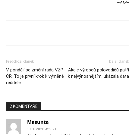
–AM–
Předchozí článek
Další článek
V pondělí se změní rada VZP
Akcie výrobců polovodičů patří
ČR. To je první krok k výměně
k nejvýnosnějším, ukázala data
ředitele
2 KOMENTÁŘE
Masunta
19. 1. 2026 At 9:21