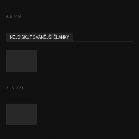
Názor: Slevové akce na potraviny se
nevyplatí. Stojí mraky peněz
6. 8. 2026
NEJDISKUTOVANĚJŠÍ ČLÁNKY
Komentář: Hanba Vám, prezidente Pavle…
21. 3. 2023
Za místenkové peklo ve vlacích mohou