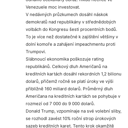
Venezuele moc investovat.
V nedávných průzkumech dosáhl náskok
demokratů nad republikány v střednědobých
volbách do Kongresu šesti procentních bodů.
To je více než dostatečné k zajištění většiny v
dolní komoře a zahájení impeachmentu proti
Trumpovi.
Slábnoucí ekonomika poškozuje rating
republikánů. Celkový dluh Američanů na
kreditních kartách dosáhl rekordních 1,2 bilionu
dolarů, přičemž ročně se platí úroky ve výši
přibližně 160 miliard dolarů. Průměrný dluh
Američana na kreditních kartách se pohybuje v
rozmezí od 7 000 do 9 000 dolarů.
Donald Trump, vzpomínaje na své volební sliby,
se rozhodl zavést 10% roční strop úrokových
sazeb kreditních karet. Tento krok okamžitě