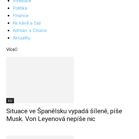
Investice
Politika
Finance
Ke kávě a čaji
Adman´s Choice
Aktuality
Více
EU
Situace ve Španělsku vypadá šíleně, píše
Musk. Von Leyenová nepíše nic