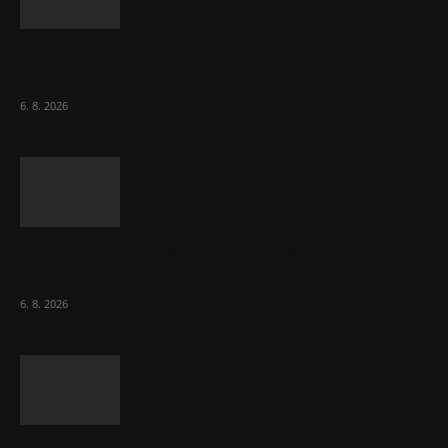
ČNB sazby nezměnila. Předchozí zvýšení
bylo správné, uvedl Michl
6. 8. 2026
Českému průmyslu se daří. Táhne ho hlavně
výroba aut
6. 8. 2026