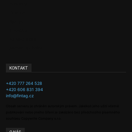
Podcasty
Finance
Byznys
Investice
Ke kávě a čaji
Adman´s Choice
KONTAKT
+420 777 264 528
+420 606 831 394
info@fintag.cz
Obsah serveru je chráněn autorským právem. Jakékoli jeho užití včetně
publikování nebo jiného šíření je zakázáno bez předchozího písemného
souhlasu Copywrite Company s.r.o.