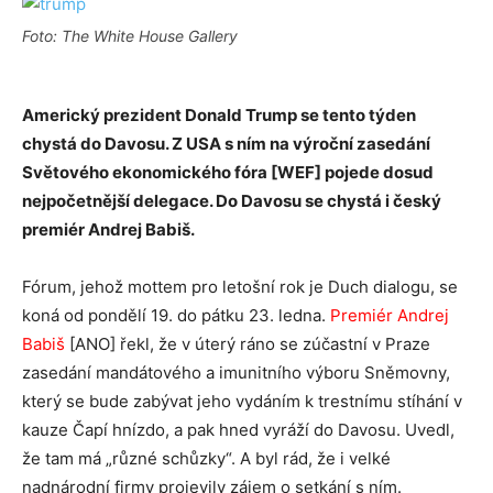
Foto: The White House Gallery
Americký prezident Donald Trump se tento týden
chystá do Davosu. Z USA s ním na výroční zasedání
Světového ekonomického fóra [WEF] pojede dosud
nejpočetnější delegace. Do Davosu se chystá i český
premiér Andrej Babiš.
Fórum, jehož mottem pro letošní rok je Duch dialogu, se
koná od pondělí 19. do pátku 23. ledna.
Premiér Andrej
Babiš
[ANO] řekl, že v úterý ráno se zúčastní v Praze
zasedání mandátového a imunitního výboru Sněmovny,
který se bude zabývat jeho vydáním k trestnímu stíhání v
kauze Čapí hnízdo, a pak hned vyráží do Davosu. Uvedl,
že tam má „různé schůzky“. A byl rád, že i velké
nadnárodní firmy projevily zájem o setkání s ním.