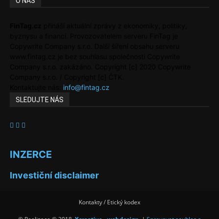
O NÁS
FinTag.cz
přináší aktuální zprávy z ekonomiky, politiky,
byznysu a financí. Provozovatelem serveru FinTag je
Copywrite Company s.r.o. Další šíření obsahu serveru
www.fintag.cz je bez souhlasu společnosti Copywrite
Company s.r.o. zakázáno. Copyright [c] 2020 Copywrite
Company s.r.o. / Copyright [c] ČTK.
Kontaktujte nás:
info@fintag.cz
SLEDUJTE NÁS
INZERCE
Investiční disclaimer
Kontakty / Etický kodex