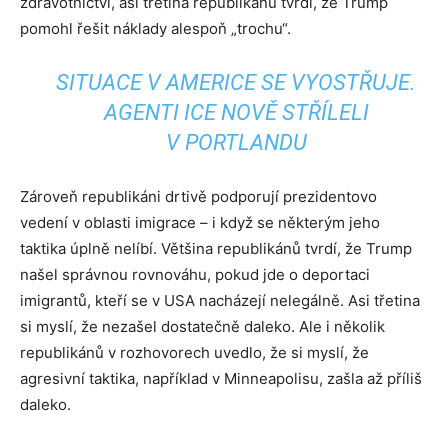
zdravotnictví, asi třetina republikánů tvrdí, že Trump
pomohl řešit náklady alespoň „trochu“.
SITUACE V AMERICE SE VYOSTŘUJE.
AGENTI ICE NOVĚ STŘÍLELI
V PORTLANDU
Zároveň republikáni drtivě podporují prezidentovo
vedení v oblasti imigrace – i když se některým jeho
taktika úplně nelíbí. Většina republikánů tvrdí, že Trump
našel správnou rovnováhu, pokud jde o deportaci
imigrantů, kteří se v USA nacházejí nelegálně. Asi třetina
si myslí, že nezašel dostatečně daleko. Ale i několik
republikánů v rozhovorech uvedlo, že si myslí, že
agresivní taktika, například v Minneapolisu, zašla až příliš
daleko.