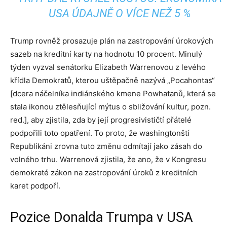
USA ÚDAJNĚ O VÍCE NEŽ 5 %
Trump rovněž prosazuje plán na zastropování úrokových
sazeb na kreditní karty na hodnotu 10 procent. Minulý
týden vyzval senátorku Elizabeth Warrenovou z levého
křídla Demokratů, kterou uštěpačně nazývá „Pocahontas“
[dcera náčelníka indiánského kmene Powhatanů, která se
stala ikonou ztělesňující mýtus o sbližování kultur, pozn.
red.], aby zjistila, zda by její progresivističtí přátelé
podpořili toto opatření. To proto, že washingtonští
Republikáni zrovna tuto změnu odmítají jako zásah do
volného trhu. Warrenová zjistila, že ano, že v Kongresu
demokraté zákon na zastropování úroků z kreditních
karet podpoří.
Pozice Donalda Trumpa v USA