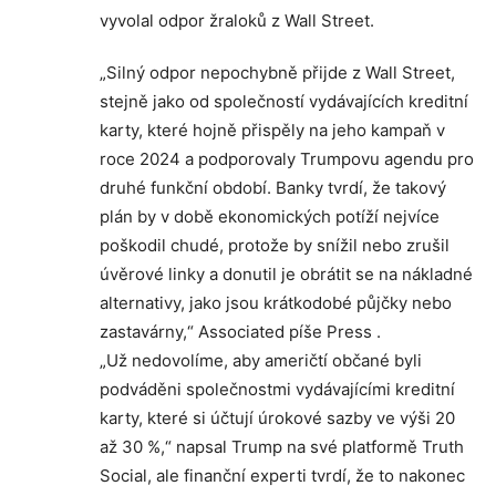
vyvolal odpor žraloků z Wall Street.
„Silný odpor nepochybně přijde z Wall Street,
stejně jako od společností vydávajících kreditní
karty, které hojně přispěly na jeho kampaň v
roce 2024 a podporovaly Trumpovu agendu pro
druhé funkční období. Banky tvrdí, že takový
plán by v době ekonomických potíží nejvíce
poškodil chudé, protože by snížil nebo zrušil
úvěrové linky a donutil je obrátit se na nákladné
alternativy, jako jsou krátkodobé půjčky nebo
zastavárny,“ Associated píše Press .
„Už nedovolíme, aby američtí občané byli
podváděni společnostmi vydávajícími kreditní
karty, které si účtují úrokové sazby ve výši 20
až 30 %,“ napsal Trump na své platformě Truth
Social, ale finanční experti tvrdí, že to nakonec