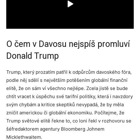
O čem v Davosu nejspíš promluví
Donald Trump
Trump, který prozatím patřil k odpůrcům davoského fóra,
podle něj sdělí s největším potěšením globální finanční
elitě, že on sám ví všechno nejlépe. Zcela jistě se bude
chtít vracet k úspěchu své tarifní politiky, která i navzdory
svým chybám a kritice skeptiků nevypadá, že by měla
zničit americkou či globální ekonomiku. Počítejme, že
Trump světové elitě řekne to, co loni řekl v rozhovoru se
šéfredaktorem agentury Bloomberg Johnem
Micklethwaitem.