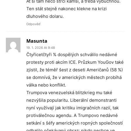
Ať si tam něco strčí kamsi, a třeba vybuchnou.
Ten stát stejně nakonec klekne na krizi
dluhového dolaru.
Odpověď
Masunta
19. 1. 2026 At 9:48
Čtyřicetčtyři % dospělých schválilo nedávné
protesty proti akcím ICE. Průzkum YouGov také
zjistil, že téměř šest z deseti Američanů (58 %)
se domnívá, že v amerických městech probíhá
válka nebo konflikt.
Trumpova venezuelská blitzkrieg mu také
nezvýšila popularitu. Liberální demonstranti
nyní využívají jak kritiku imigračních razií, tak
protiválečnou agendu. A Trumpovo nedávné
setkání s šéfy amerických ropných společností
odhalilo očekávaný obraz: nikdo nechce ve