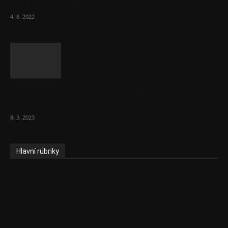
cestující, tvrdí ČD
4. 8. 2022
Vláda zvažuje vyšší zdanění chudých a
střední třídy. Bohaté nechá být
8. 3. 2023
Hlavní rubriky
Aktuality
Ekonomika
Politika
EU