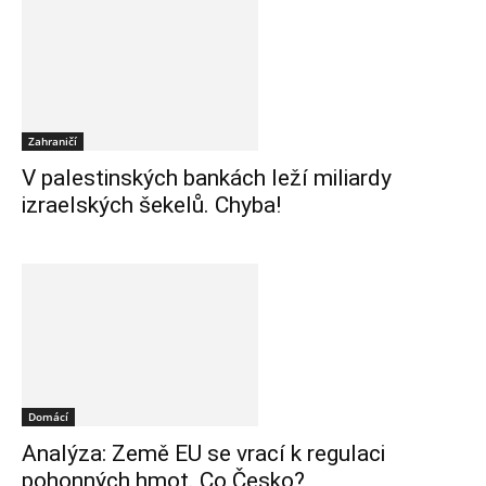
Zahraničí
V palestinských bankách leží miliardy
izraelských šekelů. Chyba!
Domácí
Analýza: Země EU se vrací k regulaci
pohonných hmot. Co Česko?