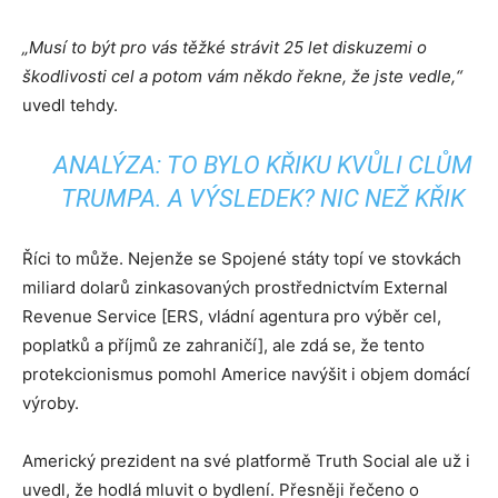
„Musí to být pro vás těžké strávit 25 let diskuzemi o
škodlivosti cel a potom vám někdo řekne, že jste vedle,“
uvedl tehdy.
ANALÝZA: TO BYLO KŘIKU KVŮLI CLŮM
TRUMPA. A VÝSLEDEK? NIC NEŽ KŘIK
Říci to může. Nejenže se Spojené státy topí ve stovkách
miliard dolarů zinkasovaných prostřednictvím External
Revenue Service [ERS, vládní agentura pro výběr cel,
poplatků a příjmů ze zahraničí], ale zdá se, že tento
protekcionismus pomohl Americe navýšit i objem domácí
výroby.
Americký prezident na své platformě Truth Social ale už i
uvedl, že hodlá mluvit o bydlení. Přesněji řečeno o