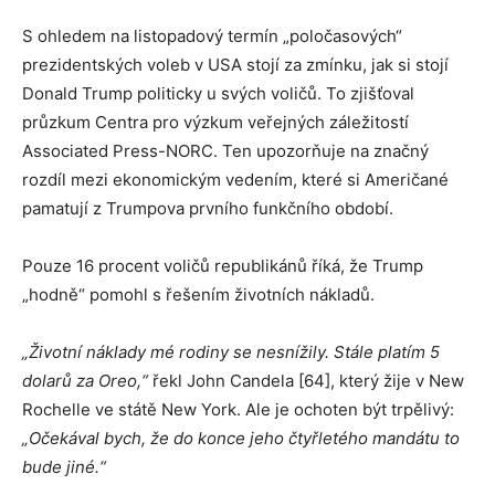
S ohledem na listopadový termín „poločasových“
prezidentských voleb v USA stojí za zmínku, jak si stojí
Donald Trump politicky u svých voličů. To zjišťoval
průzkum Centra pro výzkum veřejných záležitostí
Associated Press-NORC. Ten upozorňuje na značný
rozdíl mezi ekonomickým vedením, které si Američané
pamatují z Trumpova prvního funkčního období.
Pouze 16 procent voličů republikánů říká, že Trump
„hodně“ pomohl s řešením životních nákladů.
„Životní náklady mé rodiny se nesnížily. Stále platím 5
dolarů za Oreo,“
řekl John Candela [64], který žije v New
Rochelle ve státě New York. Ale je ochoten být trpělivý:
„Očekával bych, že do konce jeho čtyřletého mandátu to
bude jiné.“