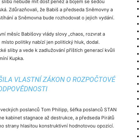
ch slibů nebude mít dost peněz a bojem se šedou
á. Zdůrazňovali, že Babiš a předseda Sněmovny a
stíhání a Sněmovna bude rozhodovat o jejich vydání.
í měsíc Babišovy vlády slovy „chaos, rozvrat a
místo politiky nabízí jen politický hluk, dodal.
ké sliby a vede k zadlužování příštích generací kvůli
míní Kupka.
ŠILA VLASTNÍ ZÁKON O ROZPOČTOVÉ
ODPOVĚDNOSTI
oveckých poslanců Tom Philipp, šéfka poslanců STAN
e kabinet stagnace až destrukce, a předseda Pirátů
o strany hlasitou konstruktivní hodnotovou opozicí.