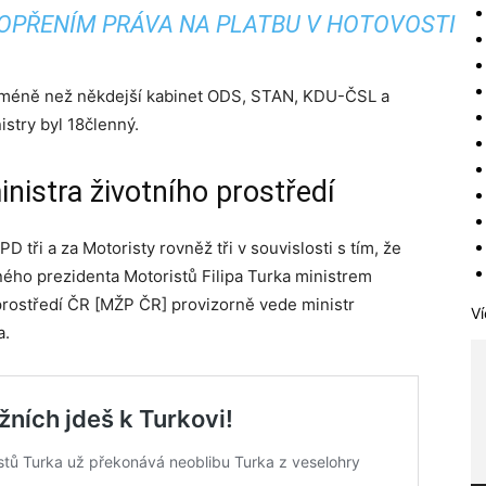
POPŘENÍM PRÁVA NA PLATBU V HOTOVOSTI
a méně než někdejší kabinet ODS, STAN, KDU-ČSL a
stry byl 18členný.
nistra životního prostředí
 tři a za Motoristy rovněž tři v souvislosti s tím, že
ého prezidenta Motoristů Filipa Turka ministrem
 prostředí ČR [MŽP ČR] provizorně vede ministr
Ví
a.