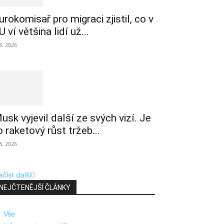
urokomisař pro migraci zjistil, co v
U ví většina lidí už...
 8. 2026
usk vyjevil další ze svých vizí. Je
o raketový růst tržeb...
 8. 2026
číst další
NEJČTENĚJŠÍ ČLÁNKY
Vše