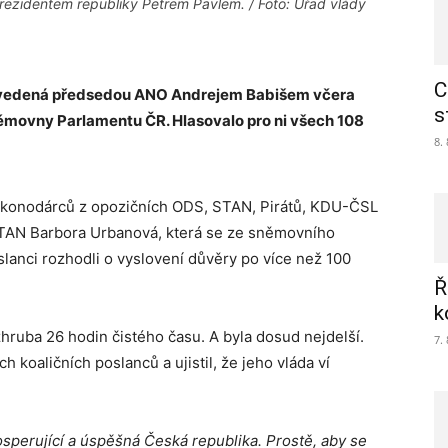
prezidentem republiky Petrem Pavlem. / Foto: Úřad vlády
C
tů vedená předsedou ANO Andrejem Babišem včera
s
němovny Parlamentu ČR. Hlasovalo pro ni všech 108
8.
 zákonodárců z opozičních ODS, STAN, Pirátů, KDU-ČSL
TAN Barbora Urbanová, která se ze sněmovního
lanci rozhodli o vyslovení důvěry po více než 100
Ř
k
zhruba 26 hodin čistého času. A byla dosud nejdelší.
7.
h koaličních poslanců a ujistil, že jeho vláda ví
perující a úspěšná Česká republika. Prostě, aby se