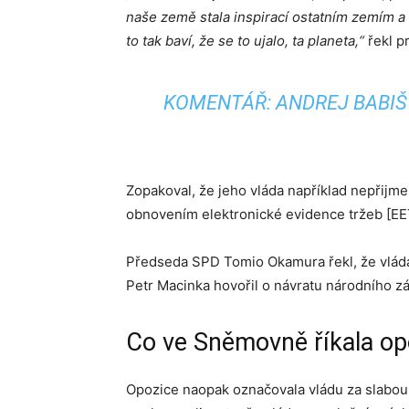
naše země stala inspirací ostatním zemím a 
to tak baví, že se to ujalo, ta planeta,“
řekl p
KOMENTÁŘ: ANDREJ BABIŠ 
Zopakoval, že jeho vláda například nepřijm
obnovením elektronické evidence tržeb [EET
Předseda SPD Tomio Okamura řekl, že vlád
Petr Macinka hovořil o návratu národního zá
Co ve Sněmovně říkala op
Opozice naopak označovala vládu za slabou 