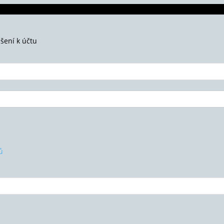
ášení k účtu
ů