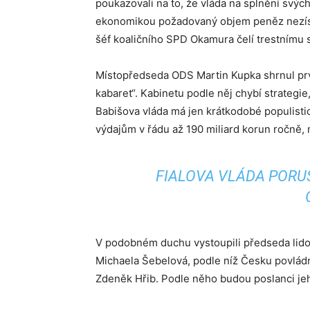
poukazovali na to, že vláda na splnění svý
ekonomikou požadovaný objem peněz nezísk
šéf koaličního SPD Okamura čelí trestnímu 
Místopředseda ODS Martin Kupka shrnul prvn
kabaret“. Kabinetu podle něj chybí strategie, 
Babišova vláda má jen krátkodobé populistic
výdajům v řádu až 190 miliard korun ročně, 
FIALOVA VLÁDA PORU
V podobném duchu vystoupili předseda lid
Michaela Šebelová, podle níž Česku povládn
Zdeněk Hřib. Podle něho budou poslanci jeh