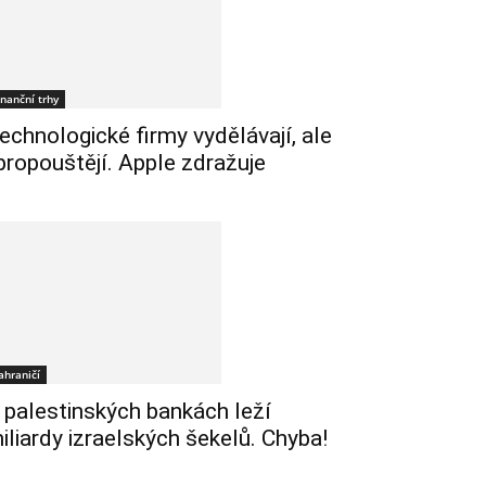
inanční trhy
echnologické firmy vydělávají, ale
 propouštějí. Apple zdražuje
ahraničí
 palestinských bankách leží
iliardy izraelských šekelů. Chyba!