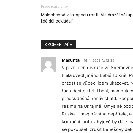
Předchozí článek
Maloobchod v listopadu rostl. Ale dražší nákup
lidé dál odkládají
3 KOMENTÁŘE
Masunta
16. 1. 2026 At 12:39
V první den diskuse ve Sněmovně 
Fiala uvedl jméno Babiš 16 krát. P
drzost se vůbec lidem ukazovat. Ne
řadu desítek let. Lhaní, manipula
předsudečná nenávist atd. Podpora
režimu na Ukrajině. Úmyslně podp
Ruska – imaginárního nepřítele, a 
korupční juntu v Kyjevě by dále m
se pokoušeli zrušit Benešovy dekr