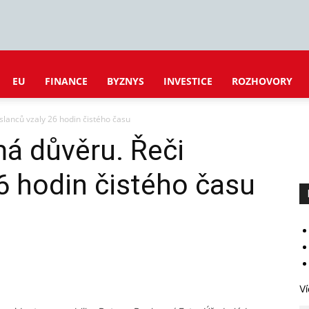
EU
FINANCE
BYZNYS
INVESTICE
ROZHOVORY
slanců vzaly 26 hodin čistého času
á důvěru. Řeči
6 hodin čistého času
Ví