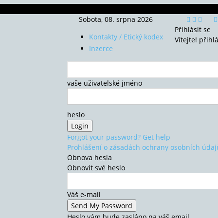
Sobota, 08. srpna 2026
Přihlásit se
Kontakty / Etický kodex
Vítejte! přihl
Inzerce
vaše uživatelské jméno
heslo
Forgot your password? Get help
Prohlášení o zásadách ochrany osobních údaj
Obnova hesla
Obnovit své heslo
Váš e-mail
Heslo vám bude zasláno na váš email