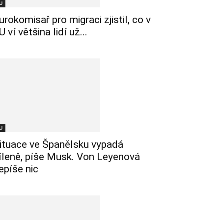
U
urokomisař pro migraci zjistil, co v
U ví většina lidí už...
U
ituace ve Španělsku vypadá
íleně, píše Musk. Von Leyenová
epíše nic