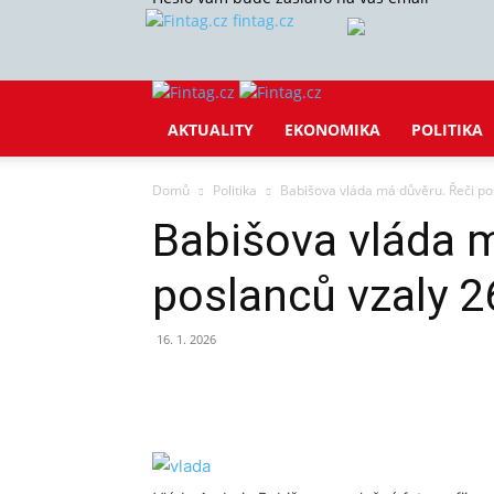
fintag.cz
AKTUALITY
EKONOMIKA
POLITIKA
Domů
Politika
Babišova vláda má důvěru. Řeči po
Babišova vláda m
poslanců vzaly 2
16. 1. 2026
Sdílet