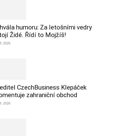
hvála humoru: Za letošními vedry
tojí Židé. Řídí to Mojžíš!
 8. 2026
editel CzechBusiness Klepáček
omentuje zahraniční obchod
 8. 2026