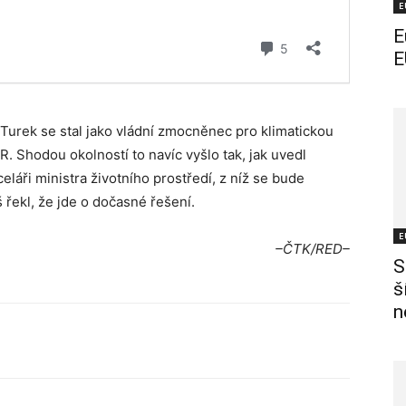
E
E
E
 Turek se stal jako vládní zmocněnec pro klimatickou
 Shodou okolností to navíc vyšlo tak, jak uvedl
láři ministra životního prostředí, z níž se bude
 řekl, že jde o dočasné řešení.
E
–ČTK/RED–
S
š
n