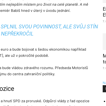
tím nejlepším místem pro život na celé planetě. A mě
E
remiér Babiš hned v úterý v úvodu jednání.
E
7.
SPLNIL SVOU POVINNOST, ALE SVŮJ STÍN
NEPŘEKROČIL
e euro a bude bojovat s šedou ekonomikou například
M
], ale už v pokročilé podobě.
t
a bude vládou zdravého rozumu. Předseda Motoristů
7.
jmu do centra zahraniční politiky.
Na
ozice
a hnutí SPD za proruské. Odpůrci vlády z řad opozice