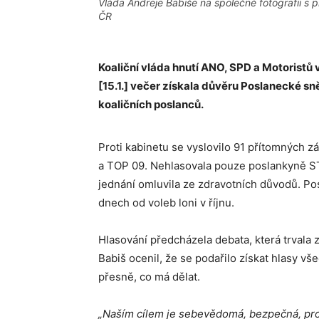
Vláda Andreje Babiše na společné fotografii s 
ČR
Koaliční vláda hnutí ANO, SPD a Motoris
[15.1.] večer získala důvěru Poslanecké s
koaličních poslanců.
Proti kabinetu se vyslovilo 91 přítomných
a TOP 09. Nehlasovala pouze poslankyně S
jednání omluvila ze zdravotních důvodů. Pos
dnech od voleb loni v říjnu.
Hlasování předcházela debata, která trvala 
Babiš ocenil, že se podařilo získat hlasy všec
přesně, co má dělat.
„Naším cílem je sebevědomá, bezpečná, pros