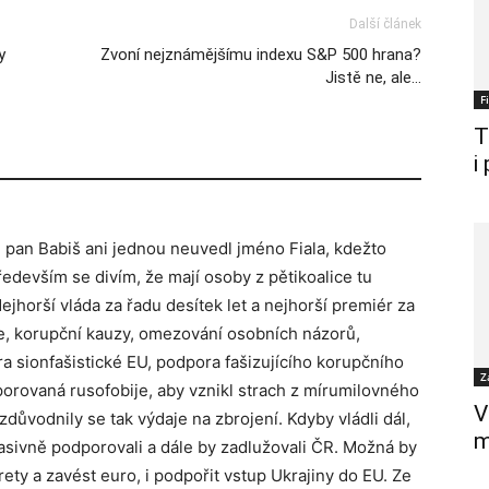
Další článek
y
Zvoní nejznámějšímu indexu S&P 500 hrana?
Jistě ne, ale…
F
T
i
pan Babiš ani jednou neuvedl jméno Fiala, kdežto
ředevším se divím, že mají osoby z pětikoalice tu
jhorší vláda za řadu desítek let a nejhorší premiér za
ce, korupční kauzy, omezování osobních názorů,
 sionfašistické EU, podpora fašizujícího korupčního
Z
orovaná rusofobije, aby vznikl strach z mírumilovného
V
zdůvodnily se tak výdaje na zbrojení. Kdyby vládli dál,
m
asivně podporovali a dále by zadlužovali ČR. Možná by
ety a zavést euro, i podpořit vstup Ukrajiny do EU. Ze