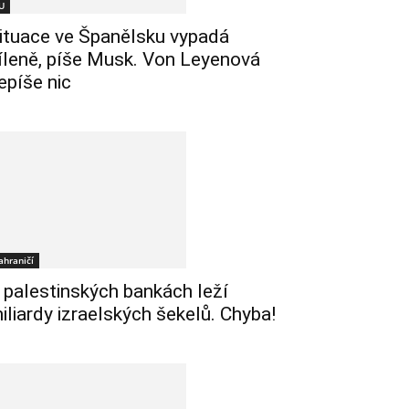
U
ituace ve Španělsku vypadá
íleně, píše Musk. Von Leyenová
epíše nic
ahraničí
 palestinských bankách leží
iliardy izraelských šekelů. Chyba!