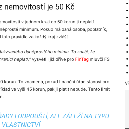
z nemovitostí je 50 Kč
ovitosti v jednom kraji do 50 korun ji neplatí.
daněprosté minimum. Pokud má daná osoba, poplatník,
toto pravidlo za každý kraj zvlášť.
 takzvaného daněprostého minima. To značí, že
ranicí neplatí,“
vysvětlil již dříve pro
FinTag
mluvčí FS
50 korun. To znamená, pokud finanční úřad stanoví pro
Ví
klad ve výši 45 korun, pak ji platit nebude. Tento limit
n.
ADY I ODPOUŠTÍ, ALE ZÁLEŽÍ NA TYPU
VLASTNICTVÍ