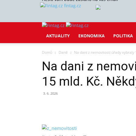
fintag.cz
AKTUALITY
EKONOMIKA
POLITIKA
Domů
Daně
Na dani z nemovitosti úřady vybraly 15
Na dani z nemovi
15 mld. Kč. Někdy
3. 6. 2026
Sdílet