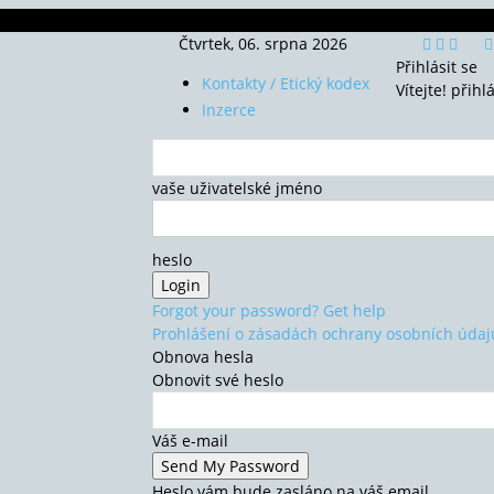
Čtvrtek, 06. srpna 2026
Přihlásit se
Kontakty / Etický kodex
Vítejte! přihl
Inzerce
vaše uživatelské jméno
heslo
Forgot your password? Get help
Prohlášení o zásadách ochrany osobních údaj
Obnova hesla
Obnovit své heslo
Váš e-mail
Heslo vám bude zasláno na váš email