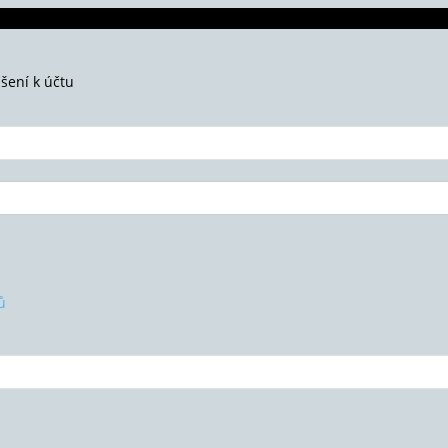
ášení k účtu
ů