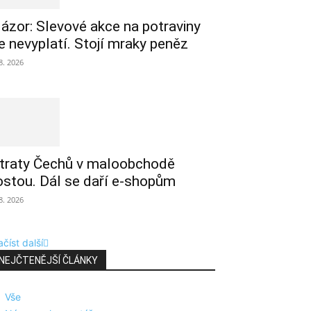
ázor: Slevové akce na potraviny
e nevyplatí. Stojí mraky peněz
 8. 2026
traty Čechů v maloobchodě
ostou. Dál se daří e-shopům
 8. 2026
číst další
NEJČTENĚJŠÍ ČLÁNKY
Vše