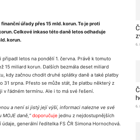
finanční úřady přes 15 mld. korun. To je proti
Č
korun. Celkové inkaso této daně letos odhaduje
z
ld. korun.
6.
připadl letos na pondělí 1. června. Právě k tomuto
ž 15 miliard korun. Dalších bezmála deset miliard
u, kdy začnou chodit druhé splátky daně a také platby
o 31 srpna. Přesto se může stát, že platbu některý z
Č
ji v řádném termínu. Ale i to má své řešení.
h
6.
ou a není si jistý její výší, informaci nalezne ve své
lu MOJE daně,“
doporučuje
jednu z nejdostupnějších
tební údaje, generální ředitelka FS ČR Simona Hornochová.