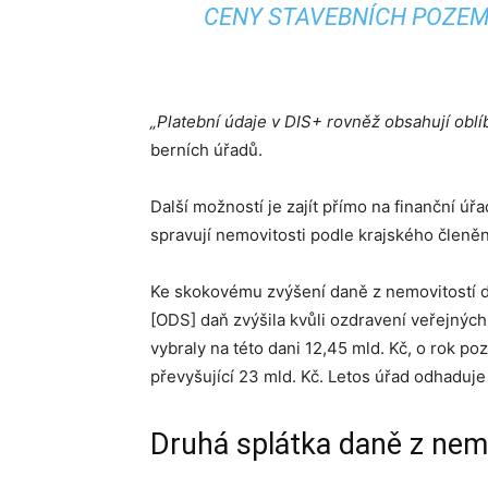
CENY STAVEBNÍCH POZEMKŮ
„Platební údaje v DIS+ rovněž obsahují ob
berních úřadů.
Další možností je zajít přímo na finanční ú
spravují nemovitosti podle krajského členěn
Ke skokovému zvýšení daně z nemovitostí do
[ODS] daň zvýšila kvůli ozdravení veřejných 
vybraly na této dani 12,45 mld. Kč, o rok po
převyšující 23 mld. Kč. Letos úřad odhaduj
Druhá splátka daně z nemo