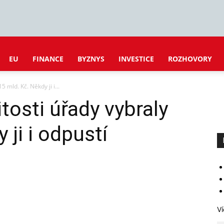
EU
FINANCE
BYZNYS
INVESTICE
ROZHOVORY
 mld. Kč. Někdy ji i...
tosti úřady vybraly
 ji i odpustí
Ví