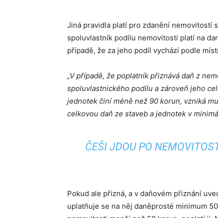
Jiná pravidla platí pro zdanění nemovitostí 
spoluvlastník podílu nemovitosti platí na da
případě, že za jeho podíl vychází podle míst
„V případě, že poplatník přiznává daň z nemo
spoluvlastnického podílu a zároveň jeho c
jednotek činí méně než 90 korun, vzniká m
celkovou daň ze staveb a jednotek v minimá
ČEŠI JDOU PO NEMOVITOST
Pokud ale přizná, a v daňovém přiznání uvede
uplatňuje se na něj daněprosté minimum 50