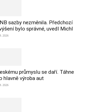
NB sazby nezměnila. Předchozí
výšení bylo správné, uvedl Michl
 8. 2026
eskému průmyslu se daří. Táhne
o hlavně výroba aut
 8. 2026