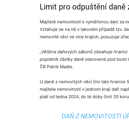
Limit pro odpuštění daně 
Majitelé nemovitostí s vyměřenou daní za nem
Vztahuje se na ně v takovém případě tzv. 
nemovité věci ve více krajích, posuzuje úřad 
„Většina daňových zákonů obsahuje hranici
poplatník částky daně stanovené pod touto h
ČR Patrik Madle.
U daně z nemovitých věcí činí tato hranice 
majitele nemovitostí v jednom kraji daň napří
platí od ledna 2024, do té doby činil 30 koru
DAŇ Z NEMOVITOSTI ÚŘ