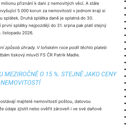
milionu přiznání k dani z nemovitých věcí. A stále
evyšující 5 000 korun za nemovitosti v jednom kraji si
ou splátek. Druhá splátka daně je splatná do 30.
první splátky nejpozději do 31. srpna pak platí stejný
. listopadu 2026.
ní způsob úhrady. V loňském roce podíl těchto plateb
atbám tiskový mluvčí FS ČR Patrik Madle.
 MEZIROČNĚ O 15 %. STEJNĚ JAKO CENY
NEMOVITOSTÍ
ostávají majitelé nemovitostí poštou, datovou
 údaje zjistit nebo ověřit zároveň i ve své daňové