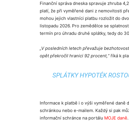
Finanční správa dneska spravuje zhruba 4,2 
platí, že při vyměřené dani z nemovitosti př
mohou jejich vlastníci platbu rozložit do dv
listopadu 2026. Pro zemědělce se splatností 
termín pro úhradu druhé splátky, tedy do 30
„V posledních letech převažuje bezhotovost
opět překročil hranici 92 procent,“
říká k pl
SPLÁTKY HYPOTÉK ROSTOU
Informace k platbě i o výši vyměřené daně d
schránkou nebo e-mailem. Každý si pak může
informační schránce na portálu
MOJE daně
.