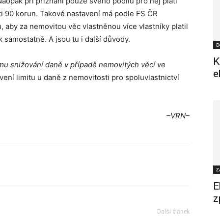
Naopak při přiznání pouze svého podílu pro něj platí
sti 90 korun. Takové nastavení má podle FS ČR
, aby za nemovitou věc vlastněnou více vlastníky platil
 samostatně. A jsou tu i další důvody.
D
K
mu snižování daně v případě nemovitých věcí ve
e
ení limitu u daně z nemovitosti pro spoluvlastnictví
–VRN–
Z
E
z
Další článek