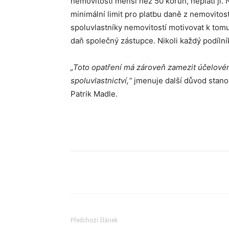
nemovitosti menší než 50 korun, neplatí ji. 
minimální limit pro platbu daně z nemovito
spoluvlastníky nemovitostí motivovat k tomu
daň společný zástupce. Nikoli každý podílník
„Toto opatření má zároveň zamezit účelové
spoluvlastnictví,“
jmenuje další důvod stanov
Patrik Madle.
Sdílet
Předchozí článek