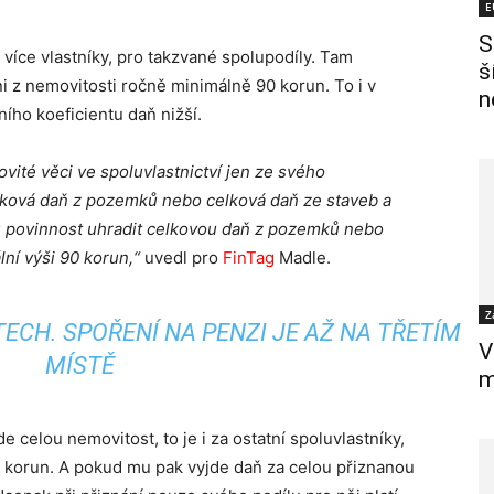
E
S
s více vlastníky, pro takzvané spolupodíly. Tam
š
ni z nemovitosti ročně minimálně 90 korun. To i v
n
ního koeficientu daň nižší.
vité věci ve spoluvlastnictví jen ze svého
elková daň z pozemků nebo celková daň ze staveb a
u povinnost uhradit celkovou daň z pozemků nebo
lní výši 90 korun,“
uvedl pro
FinTag
Madle.
Z
ECH. SPOŘENÍ NA PENZI JE AŽ NA TŘETÍM
V
MÍSTĚ
m
 celou nemovitost, to je i za ostatní spoluvlastníky,
 korun. A pokud mu pak vyjde daň za celou přiznanou