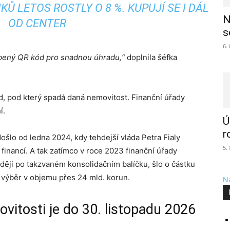
 LETOS ROSTLY O 8 %. KUPUJÍ SE I DÁL
N
OD CENTER
s
6.
líbený QR kód pro snadnou úhradu,“
doplnila šéfka
řad, pod který spadá daná nemovitost. Finanční úřady
í.
Ú
r
šlo od ledna 2024, kdy tehdejší vláda Petra Fialy
5.
financí. A tak zatímco v roce 2023 finanční úřady
zději po takzvaném konsolidačním balíčku, šlo o částku
e výběr v objemu přes 24 mld. korun.
Na
vitosti je do 30. listopadu 2026