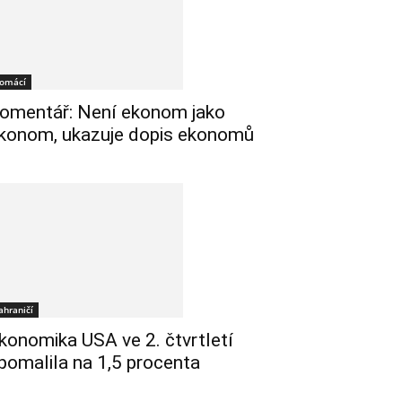
omácí
omentář: Není ekonom jako
konom, ukazuje dopis ekonomů
ahraničí
konomika USA ve 2. čtvrtletí
pomalila na 1,5 procenta