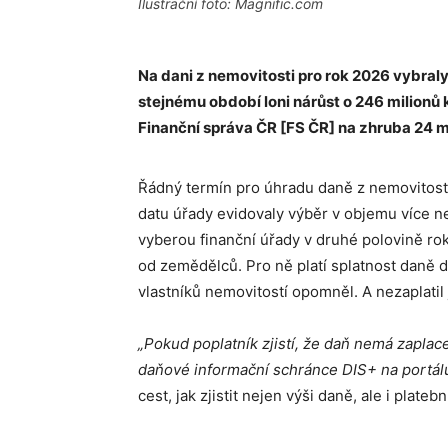
Ilustrační foto: Magnific.com
Na dani z nemovitosti pro rok 2026 vybraly 
stejnému období loni nárůst o 246 milionů 
Finanční správa ČR [FS ČR] na zhruba 24 m
Řádný termín pro úhradu daně z nemovitosti 
datu úřady evidovaly výběr v objemu více ne
vyberou finanční úřady v druhé polovině rok
od zemědělců. Pro ně platí splatnost daně d
vlastníků nemovitostí opomněl. A nezaplatil 
„Pokud poplatník zjistí, že daň nemá zaplacen
daňové informační schránce DIS+ na portá
cest, jak zjistit nejen výši daně, ale i pla