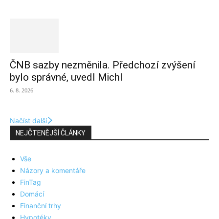
ČNB sazby nezměnila. Předchozí zvýšení
bylo správné, uvedl Michl
6. 8. 2026
Načíst další
NEJČTENĚJŠÍ ČLÁNKY
Vše
Názory a komentáře
FinTag
Domácí
Finanční trhy
Hypotéky