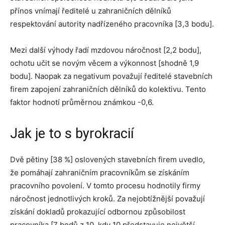
přínos vnímají ředitelé u zahraničních dělníků
respektování autority nadřízeného pracovníka [3,3 bodu].
Mezi další výhody řadí mzdovou náročnost [2,2 bodu],
ochotu učit se novým věcem a výkonnost [shodně 1,9
bodu]. Naopak za negativum považují ředitelé stavebních
firem zapojení zahraničních dělníků do kolektivu. Tento
faktor hodnotí průměrnou známkou -0,6.
Jak je to s byrokracií
Dvě pětiny [38 %] oslovených stavebních firem uvedlo,
že pomáhají zahraničním pracovníkům se získáním
pracovního povolení. V tomto procesu hodnotily firmy
náročnost jednotlivých kroků. Za nejobtížnější považují
získání dokladů prokazující odbornou způsobilost
pracovníka [7 bodů z 10, kdy 10 představuje největší