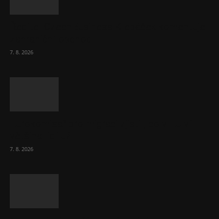
Ředitel CzechBusiness Klepáček komentuje
zahraniční obchod
7. 8. 2026
Eurokomisař pro migraci zjistil, co v EU ví
většina lidí už...
7. 8. 2026