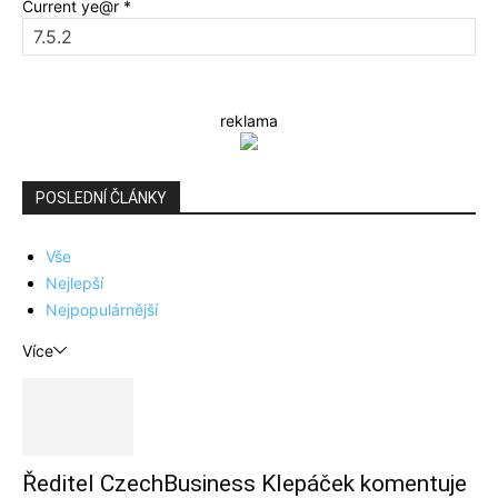
Current ye@r
*
reklama
POSLEDNÍ ČLÁNKY
Vše
Nejlepší
Nejpopulárnější
Více
Ředitel CzechBusiness Klepáček komentuje