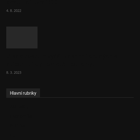
cestující, tvrdí ČD
4. 8. 2022
Vláda zvažuje vyšší zdanění chudých a
střední třídy. Bohaté nechá být
8. 3. 2023
Hlavní rubriky
Aktuality
Ekonomika
Politika
EU