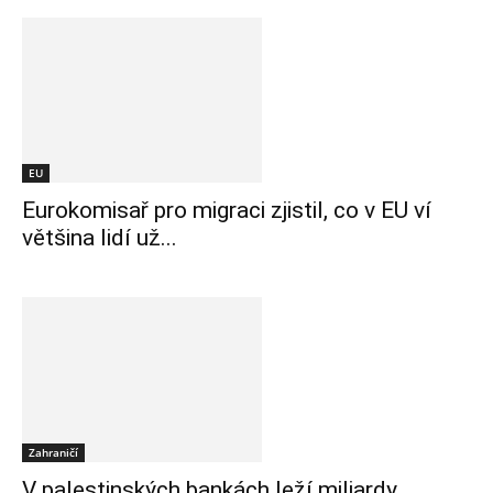
EU
Eurokomisař pro migraci zjistil, co v EU ví
většina lidí už...
Zahraničí
V palestinských bankách leží miliardy