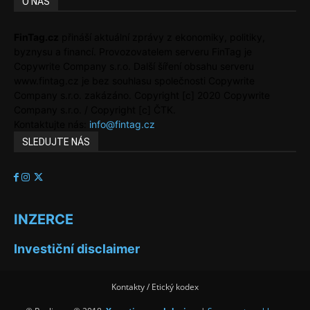
O NÁS
FinTag.cz
přináší aktuální zprávy z ekonomiky, politiky,
byznysu a financí. Provozovatelem serveru FinTag je
Copywrite Company s.r.o. Další šíření obsahu serveru
www.fintag.cz je bez souhlasu společnosti Copywrite
Company s.r.o. zakázáno. Copyright [c] 2020 Copywrite
Company s.r.o. / Copyright [c] ČTK.
Kontaktujte nás:
info@fintag.cz
SLEDUJTE NÁS
INZERCE
Investiční disclaimer
Kontakty / Etický kodex