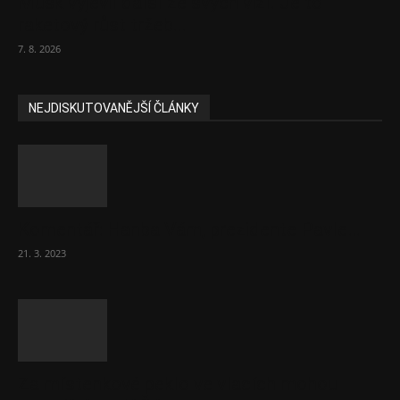
Musk vyjevil další ze svých vizí. Je to
raketový růst tržeb...
7. 8. 2026
NEJDISKUTOVANĚJŠÍ ČLÁNKY
Komentář: Hanba Vám, prezidente Pavle…
21. 3. 2023
Za místenkové peklo ve vlacích mohou