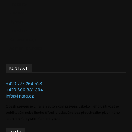
Podcasty
Finance
Byznys
Investice
Ke kávě a čaji
Adman´s Choice
KONTAKT
+420 777 264 528
+420 606 831 394
info@fintag.cz
Obsah serveru je chráněn autorským právem. Jakékoli jeho užití včetně
publikování nebo jiného šíření je zakázáno bez předchozího písemného
souhlasu Copywrite Company s.r.o.