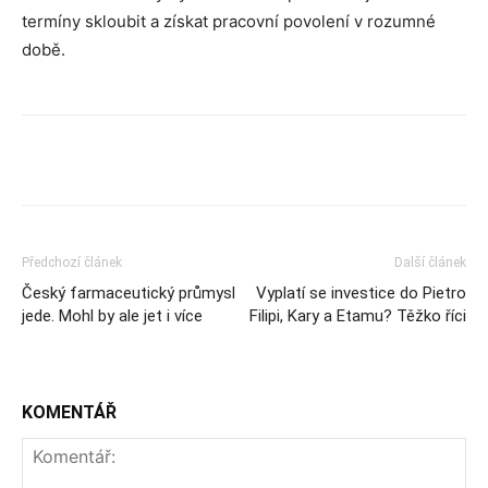
termíny skloubit a získat pracovní povolení v rozumné
době.
Předchozí článek
Další článek
Český farmaceutický průmysl
Vyplatí se investice do Pietro
jede. Mohl by ale jet i více
Filipi, Kary a Etamu? Těžko říci
KOMENTÁŘ