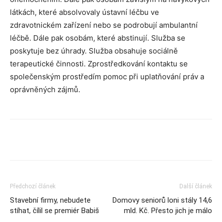
látkách, které absolvovaly ústavní léčbu ve
zdravotnickém zařízení nebo se podrobují ambulantní
léčbě. Dále pak osobám, které abstinují. Služba se
poskytuje bez úhrady. Služba obsahuje sociálně
terapeutické činnosti. Zprostředkování kontaktu se
společenským prostředím pomoc při uplatňování práv a
oprávněných zájmů.
Předchozí článek
Další článek
Stavební firmy, nebudete
Domovy seniorů loni stály 14,6
stíhat, čílil se premiér Babiš
mld. Kč. Přesto jich je málo