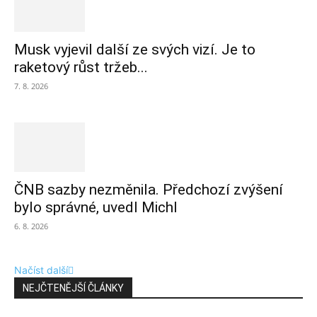
Musk vyjevil další ze svých vizí. Je to
raketový růst tržeb...
7. 8. 2026
ČNB sazby nezměnila. Předchozí zvýšení
bylo správné, uvedl Michl
6. 8. 2026
Načíst další
NEJČTENĚJŠÍ ČLÁNKY