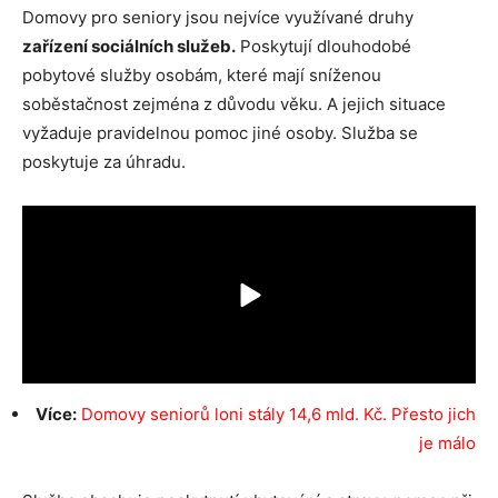
Domovy pro seniory jsou nejvíce využívané druhy
zařízení sociálních služeb.
Poskytují dlouhodobé
pobytové služby osobám, které mají sníženou
soběstačnost zejména z důvodu věku. A jejich situace
vyžaduje pravidelnou pomoc jiné osoby. Služba se
poskytuje za úhradu.
Více:
Domovy seniorů loni stály 14,6 mld. Kč. Přesto jich
je málo