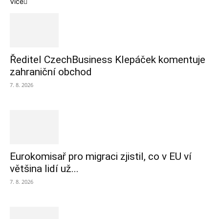
Více
Ředitel CzechBusiness Klepáček komentuje
zahraniční obchod
7. 8. 2026
Eurokomisař pro migraci zjistil, co v EU ví
většina lidí už...
7. 8. 2026