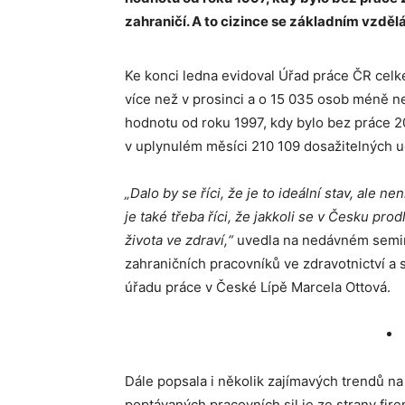
zahraničí. A to cizince se základním vzděl
Ke konci ledna evidoval Úřad práce ČR cel
více než v prosinci a o 15 035 osob méně n
hodnotu od roku 1997, kdy bylo bez práce 2
v uplynulém měsíci 210 109 dosažitelných 
„Dalo by se říci, že je to ideální stav, ale ne
je také třeba říci, že jakkoli se v Česku pro
života ve zdraví,“
uvedla na nedávném semin
zahraničních pracovníků ve zdravotnictví a 
úřadu práce v České Lípě Marcela Ottová.
Dále popsala i několik zajímavých trendů na
poptávaných pracovních sil je ze strany fir