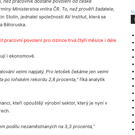
, než pracovník dostane povolení od české
míny Ministerstva vnitra ČR. To, než prověří žadatele,
Na
in Stolín, jednatel společnosti AV Institut, která se
 a Běloruska.
it pracovní povolení pro cizince trvá čtyři měsíce i déle
ují i ekonomové.
lování velmi napjatý. Pro letošek čekáme jen velmi
ta po loňském rekordu 2,8 procenta,“
říká analytik
anci, kteří opouštějí výrobní sektor, který je nyní v
rech.
tem podílu nezaměstnaných na 3,3 procenta,“