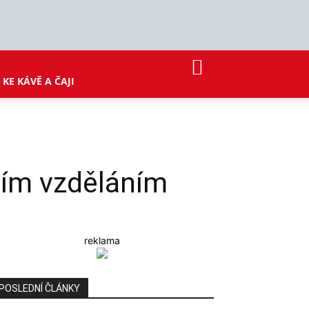
KE KÁVĚ A ČAJI
dním vzděláním
reklama
POSLEDNÍ ČLÁNKY