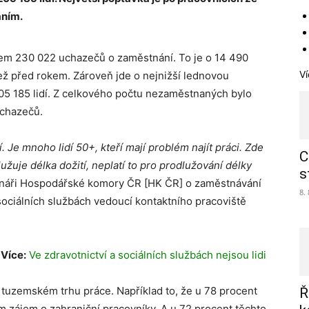
áním.
kem 230 022 uchazečů o zaměstnání. To je o 14 490
Ví
ež před rokem. Zároveň jde o nejnižší lednovou
05 185 lidí. Z celkového počtu nezaměstnaných bylo
uchazečů.
ní. Je mnoho lidí 50+, kteří mají problém najít práci. Zde
C
dlužuje délka dožití, neplatí to pro prodlužování délky
s
áři Hospodářské komory ČR [HK ČR] o zaměstnávání
8.
sociálních službách vedoucí kontaktního pracoviště
Více:
Ve zdravotnictví a sociálních službách nejsou lidi
 tuzemském trhu práce. Například to, že u 78 procent
Ř
em zájem o zahraniční pracovníky. A u 72 procent těchto