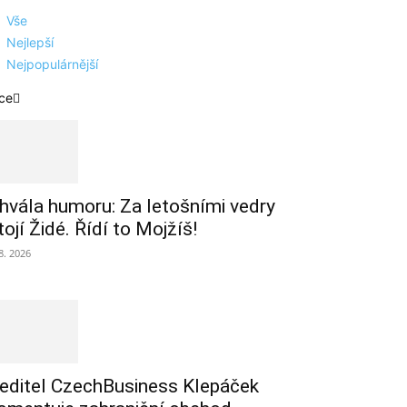
Vše
Nejlepší
Nejpopulárnější
ce
hvála humoru: Za letošními vedry
tojí Židé. Řídí to Mojžíš!
 8. 2026
editel CzechBusiness Klepáček