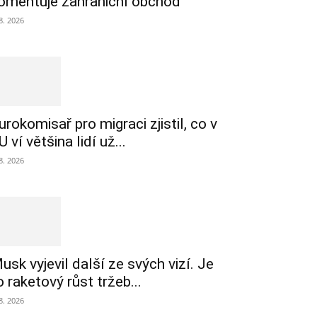
omentuje zahraniční obchod
 8. 2026
urokomisař pro migraci zjistil, co v
U ví většina lidí už...
 8. 2026
usk vyjevil další ze svých vizí. Je
o raketový růst tržeb...
 8. 2026