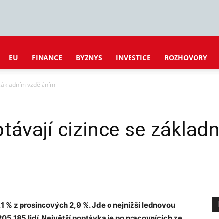
EU
FINANCE
BYZNYS
INVESTICE
ROZHOVORY
e základním vzděláním
ptávají cizince se zákla
1 % z prosincových 2,9 %. Jde o nejnižší lednovou
05 185 lidí. Největší poptávka je po pracovnících ze