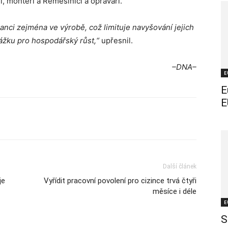
í, montéři a Řemeslníci a opraváři.
ci zejména ve výrobě, což limituje navyšování jejich
ážku pro hospodářský růst,“
upřesnil.
–DNA–
E
E
E
Další článek
je
Vyřídit pracovní povolení pro cizince trvá čtyři
měsíce i déle
E
S