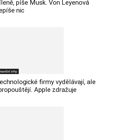
íleně, píše Musk. Von Leyenová
epíše nic
inanční trhy
echnologické firmy vydělávají, ale
 propouštějí. Apple zdražuje