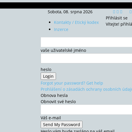
Sobota, 08. srpna 2026
Přihlásit se
Kontakty / Etický kodex
Vítejte! přihl
Inzerce
vaše uživatelské jméno
heslo
Forgot your password? Get help
Prohlášení o zásadách ochrany osobních údaj
Obnova hesla
Obnovit své heslo
Váš e-mail
Heslo vám bude zasláno na váš email