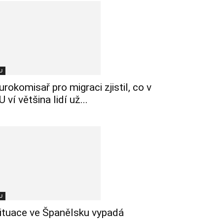
U
urokomisař pro migraci zjistil, co v
U ví většina lidí už...
U
ituace ve Španělsku vypadá