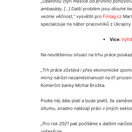
„Uběhnou čtyři měsíce od prvního pohovoru
ambasády. […] Další problém jsou dlouhé ter
vezme věčnost,“
vysvětlil pro
Fintag.cz
Mart
specializuje na nábor pracovníků z Ukrajiny
Více:
Vyříd
Na neutěšenou situaci na trhu práce poukaz
„Trh práce zůstává i přes ekonomické zpoma
mírný nárůst nezaměstnanosti na tři procen
Komerční banky Michal Brožka.
Podle něj dále platí a bude platit, že zaměstn
útlumu, snadno nalézají práci v jiných sekto
„Pro rok 2021 pak počítáme s dalším nárůs
upřesňuje.