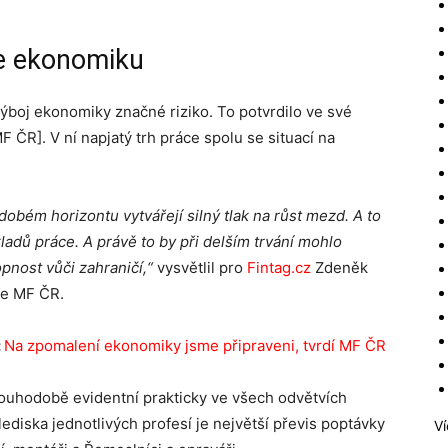
je ekonomiku
ýboj ekonomiky značné riziko. To potvrdilo ve své
F ČR]. V ní napjatý trh práce spolu se situací na
obém horizontu vytvářejí silný tlak na růst mezd. A to
adů práce. A právě to by při delším trvání mohlo
pnost vůči zahraničí,“
vysvětlil pro
Fintag.cz
Zdeněk
ce MF ČR.
:
Na zpomalení ekonomiky jsme připraveni, tvrdí MF ČR
louhodobě evidentní prakticky ve všech odvětvích
diska jednotlivých profesí je největší převis poptávky
Ví