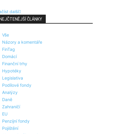
číst další
NEJČTENĚJŠÍ ČLÁNKY
Vše
Názory a komentáře
FinTag
Domácí
Finanční trhy
Hypotéky
Legislativa
Podílové fondy
Analýzy
Daně
Zahraničí
EU
Penzijní fondy
Pojištění