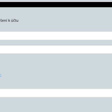
ášení k účtu
ů