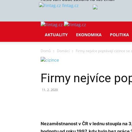
fintag.cz
AKTUALITY
EKONOMIKA
POLITIKA
Domů
Domácí
Firmy nejvíce poptávají cizince s
Firmy nejvíce po
11. 2. 2020
Sdílet
Nezaměstnanost v ČR v lednu stoupla na 3,
hodnotu od roku 1997, kdy bylo bez práce 2