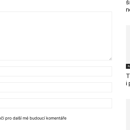
š
n
F
T
i
žeči pro další mé budoucí komentáře