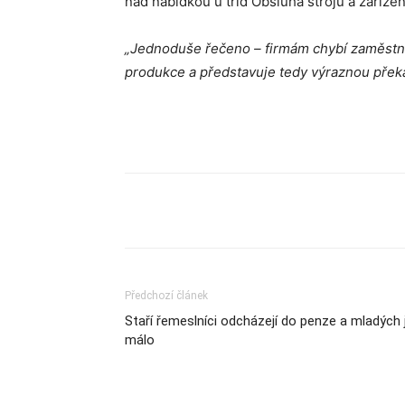
nad nabídkou u tříd Obsluha strojů a zařízen
„Jednoduše řečeno – firmám chybí zaměstnan
produkce a představuje tedy výraznou přek
Sdílet
Předchozí článek
Staří řemeslníci odcházejí do penze a mladých 
málo