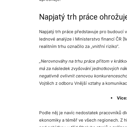
Napjatý trh práce ohrožu
Napjatý trh práce představuje pro budoucí v
lednové analýze i Ministerstvo financí ČR [M
realitním trhu označilo za „vnitřní riziko“.
„Nerovnováhy na trhu práce přitom v krátkod
má za následek zvyšování jednotkových nákl
negativně ovlivnit cenovou konkurencescho
Vojtěch z odboru Vnější vztahy a komunika
Více
Podle něj je navíc nedostatek pracovníků d
ekonomiky a téměř ve všech regionech. Z hle