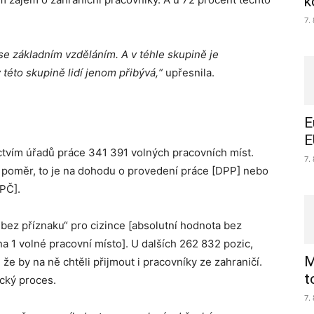
k
7.
 se základním vzděláním. A v téhle skupině je
 této skupině lidí jenom přibývá,“
upřesnila.
E
E
ctvím úřadů práce 341 391 volných pracovních míst.
7.
 poměr, to je na dohodu o provedení práce [DPP] nebo
PČ].
bez příznaku“ pro cizince [absolutní hodnota bez
na 1 volné pracovní místo]. U dalších 262 832 pozic,
M
že by na ně chtěli přijmout i pracovníky ze zahraničí.
t
ický proces.
7.