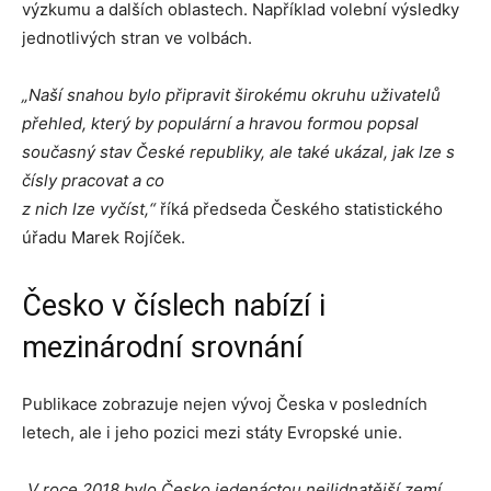
výzkumu a dalších oblastech. Například volební výsledky
jednotlivých stran ve volbách.
„Naší snahou bylo připravit širokému okruhu uživatelů
přehled, který by populární a hravou formou popsal
současný stav České republiky, ale také ukázal, jak lze s
čísly pracovat a co
z nich lze vyčíst,“
říká předseda Českého statistického
úřadu Marek Rojíček.
Česko v číslech nabízí i
mezinárodní srovnání
Publikace zobrazuje nejen vývoj Česka v posledních
letech, ale i jeho pozici mezi státy Evropské unie.
„V roce 2018 bylo Česko jedenáctou nejlidnatější zemí