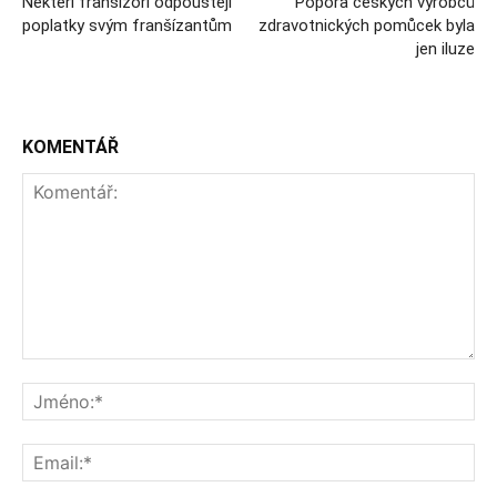
Někteří franšízoři odpouštějí
Popora českých výrobců
poplatky svým franšízantům
zdravotnických pomůcek byla
jen iluze
KOMENTÁŘ