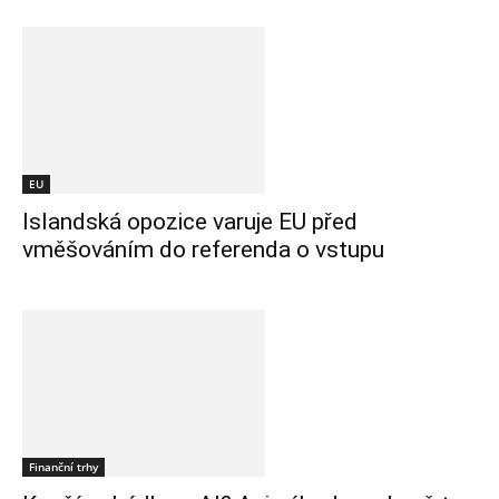
EU
Islandská opozice varuje EU před
vměšováním do referenda o vstupu
Finanční trhy