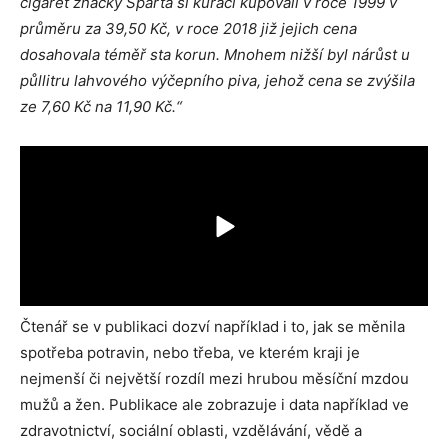
cigaret značky Sparta si kuřáci kupovali v roce 1999 v
průměru za 39,50 Kč, v roce 2018 již jejich cena
dosahovala téměř sta korun. Mnohem nižší byl nárůst u
půllitru lahvového výčepního piva, jehož cena se zvýšila
ze 7,60 Kč na 11,90 Kč.“
Čtenář se v publikaci dozví například i to, jak se měnila
spotřeba potravin, nebo třeba, ve kterém kraji je
nejmenší či největší rozdíl mezi hrubou měsíční mzdou
mužů a žen. Publikace ale zobrazuje i data například ve
zdravotnictví, sociální oblasti, vzdělávání, vědě a