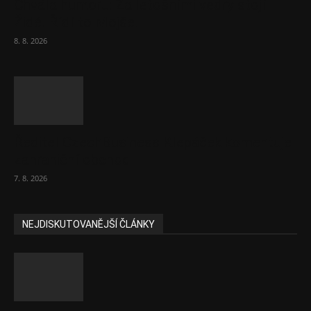
Chvála humoru: Za letošními vedry stojí
Židé. Řídí to Mojše!
8. 8. 2026
Ředitel CzechBusiness Klepáček komentuje
zahraniční obchod
7. 8. 2026
NEJDISKUTOVANĚJŠÍ ČLÁNKY