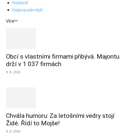
Nejlepší
Nejpopulárnější
Více
Obcí s vlastními firmami přibývá. Majoritu
drží v 1 037 firmách
9. 8. 2026
Chvála humoru: Za letošními vedry stojí
Židé. Řídí to Mojše!
8. 8. 2026