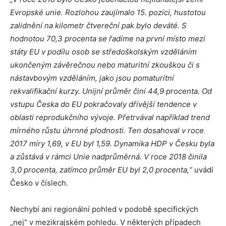
Evropské unie. Rozlohou zaujímalo 15. pozici, hustotou
zalidnění na kilometr čtvereční pak bylo deváté. S
hodnotou 70,3 procenta se řadíme na první místo mezi
státy EU v podílu osob se středoškolským vzděláním
ukončeným závěrečnou nebo maturitní zkouškou či s
nástavbovým vzděláním, jako jsou pomaturitní
rekvalifikační kurzy. Unijní průměr činí 44,9 procenta. Od
vstupu Česka do EU pokračovaly dřívější tendence v
oblasti reprodukčního vývoje. Přetrvával například trend
mírného růstu úhrnné plodnosti. Ten dosahoval v roce
2017 míry 1,69, v EU byl 1,59. Dynamika HDP v Česku byla
a zůstává v rámci Unie nadprůměrná. V roce 2018 činila
3,0 procenta, zatímco průměr EU byl 2,0 procenta,“
uvádí
Česko v číslech.
Nechybí ani regionální pohled v podobě specifických
„nej“ v mezikrajském pohledu. V některých případech