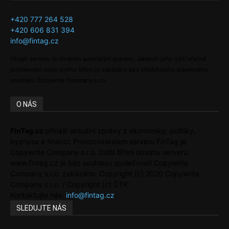
+420 777 264 528
+420 606 831 394
info@fintag.cz
Obsah serveru je chráněn autorským právem. Jakékoli jeho užití včetně
publikování nebo jiného šíření je zakázáno bez předchozího písemného
souhlasu Copywrite Company s.r.o.
O NÁS
FinTag.cz
přináší aktuální zprávy z ekonomiky, politiky,
byznysu a financí. Provozovatelem serveru FinTag je
Copywrite Company s.r.o. Další šíření obsahu serveru
www.fintag.cz je bez souhlasu společnosti Copywrite
Company s.r.o. zakázáno. Copyright [c] 2020 Copywrite
Company s.r.o. / Copyright [c] ČTK.
Kontaktujte nás:
info@fintag.cz
SLEDUJTE NÁS