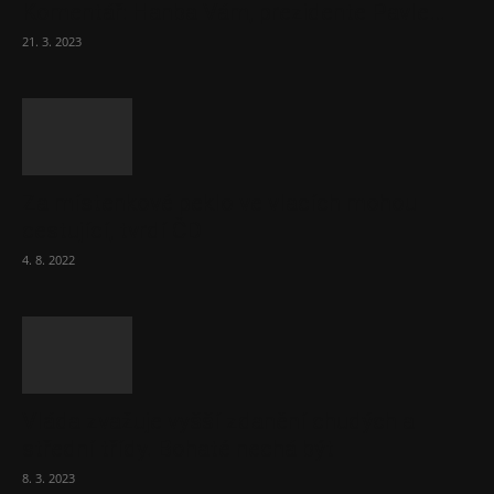
Komentář: Hanba Vám, prezidente Pavle…
21. 3. 2023
Za místenkové peklo ve vlacích mohou
cestující, tvrdí ČD
4. 8. 2022
Vláda zvažuje vyšší zdanění chudých a
střední třídy. Bohaté nechá být
8. 3. 2023