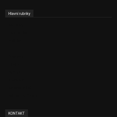
Hlavní rubriky
Aktuality
Ekonomika
Politika
EU
Podcasty
Finance
Byznys
Investice
Ke kávě a čaji
Adman´s Choice
KONTAKT