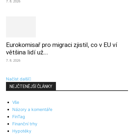
7. 8. 2026
Eurokomisař pro migraci zjistil, co v EU ví
většina lidí už...
7. 8. 2026
Načíst další
NEJČTENĚJŠÍ ČLÁNKY
Vše
Názory a komentáře
FinTag
Finanční trhy
Hypotéky