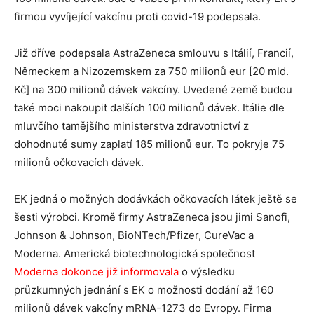
firmou vyvíjející vakcínu proti covid-19 podepsala.
Již dříve podepsala AstraZeneca smlouvu s Itálií, Francií,
Německem a Nizozemskem za 750 milionů eur [20 mld.
Kč] na 300 milionů dávek vakcíny. Uvedené země budou
také moci nakoupit dalších 100 milionů dávek. Itálie dle
mluvčího tamějšího ministerstva zdravotnictví z
dohodnuté sumy zaplatí 185 milionů eur. To pokryje 75
milionů očkovacích dávek.
EK jedná o možných dodávkách očkovacích látek ještě se
šesti výrobci. Kromě firmy AstraZeneca jsou jimi Sanofi,
Johnson & Johnson, BioNTech/Pfizer, CureVac a
Moderna. Americká biotechnologická společnost
Moderna dokonce již informovala
o výsledku
průzkumných jednání s EK o možnosti dodání až 160
milionů dávek vakcíny mRNA-1273 do Evropy. Firma