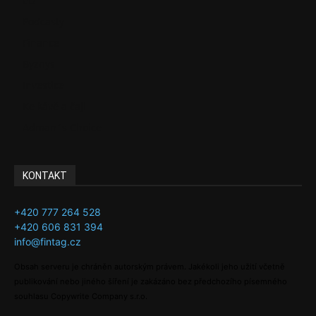
EU
Podcasty
Finance
Byznys
Investice
Ke kávě a čaji
Adman´s Choice
KONTAKT
+420 777 264 528
+420 606 831 394
info@fintag.cz
Obsah serveru je chráněn autorským právem. Jakékoli jeho užití včetně
publikování nebo jiného šíření je zakázáno bez předchozího písemného
souhlasu Copywrite Company s.r.o.