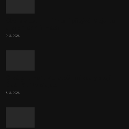
Obcí s vlastními firmami přibývá. Majoritu
drží v 1 037 firmách
9. 8. 2026
Chvála humoru: Za letošními vedry stojí
Židé. Řídí to Mojše!
8. 8. 2026