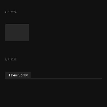
cestující, tvrdí ČD
4. 8. 2022
Vláda zvažuje vyšší zdanění chudých a
střední třídy. Bohaté nechá být
8. 3. 2023
Hlavní rubriky
Aktuality
Ekonomika
Politika