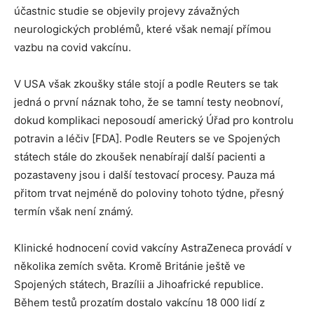
účastnic studie se objevily projevy závažných
neurologických problémů, které však nemají přímou
vazbu na covid vakcínu.
V USA však zkoušky stále stojí a podle Reuters se tak
jedná o první náznak toho, že se tamní testy neobnoví,
dokud komplikaci neposoudí americký Úřad pro kontrolu
potravin a léčiv [FDA]. Podle Reuters se ve Spojených
státech stále do zkoušek nenabírají další pacienti a
pozastaveny jsou i další testovací procesy. Pauza má
přitom trvat nejméně do poloviny tohoto týdne, přesný
termín však není známý.
Klinické hodnocení covid vakcíny AstraZeneca provádí v
několika zemích světa. Kromě Británie ještě ve
Spojených státech, Brazílii a Jihoafrické republice.
Během testů prozatím dostalo vakcínu 18 000 lidí z