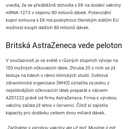
uvedla, že se předběžně dohodla s EK na dodání vakcíny
mRNA-1273 v objemu 80 milionů dávek. Potenciální
kupní smlouva s EK má poskytnout členským státům EU
možnost koupit dalších 80 milionů dávek.
Britská AstraZeneca vede peloton
V současnosti je ve světě v různých stupních vývoje na
150 možných očkovacích látek. Zhruba 20 z nich se již
testuje na lidech v rámci klinických studií. Světová
zdravotnická organizace [WHO] označila za jednu z
nejslibnějších očkovacích látek preparát s názvem
AZD1222 právě od firmy AstraZeneca. Firma s výrobou
vakcíny začala již letos v červenci. Čímž si zajistila
kapacity pro dodávku celkem dvou miliard dávek.
„Začínáme s výrobou vakcíny ale už teď. Musíme ji mít