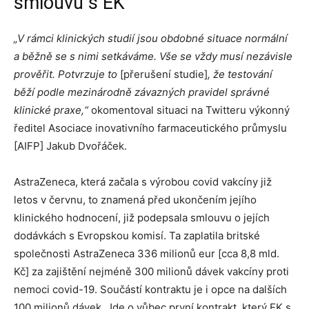
smlouvu s EK
„V rámci klinických studií jsou obdobné situace normální
a běžně se s nimi setkáváme. Vše se vždy musí nezávisle
prověřit. Potvrzuje to
[přerušení studie]
, že testování
běží podle mezinárodně závazných pravidel správné
klinické praxe
,“
okomentoval situaci na Twitteru výkonný
ředitel Asociace inovativního farmaceutického průmyslu
[AIFP] Jakub Dvořáček.
AstraZeneca, která začala s výrobou covid vakcíny již
letos v červnu, to znamená před ukončením jejího
klinického hodnocení, již podepsala smlouvu o jejích
dodávkách s Evropskou komisí. Ta zaplatila britské
společnosti AstraZeneca 336 milionů eur [cca 8,8 mld.
Kč] za zajištění nejméně 300 milionů dávek vakcíny proti
nemoci covid-19. Součástí kontraktu je i opce na dalších
100 milionů dávek. Jde o vůbec první kontrakt, který EK s