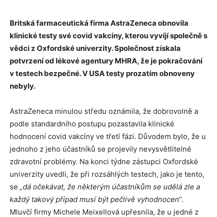
Britská farmaceutická firma AstraZeneca obnovila
klinické testy své covid vakcíny, kterou vyvíjí společně s
vědci z Oxfordské univerzity. Společnost získala
potvrzení od lékové agentury MHRA, že je pokračování
v testech bezpečné. V USA testy prozatím obnoveny
nebyly.
AstraZeneca minulou středu oznámila, že dobrovolně a
podle standardního postupu pozastavila klinické
hodnocení covid vakcíny ve třetí fázi. Důvodem bylo, že u
jednoho z jeho účastníků se projevily nevysvětlitelné
zdravotní problémy. Na konci týdne zástupci Oxfordské
univerzity uvedli, že při rozsáhlých testech, jako je tento,
se
„dá očekávat, že některým účastníkům se udělá zle a
každý takový případ musí být pečlivě vyhodnocen“
.
Mluvčí firmy Michele Meixellová upřesnila, že u jedné z