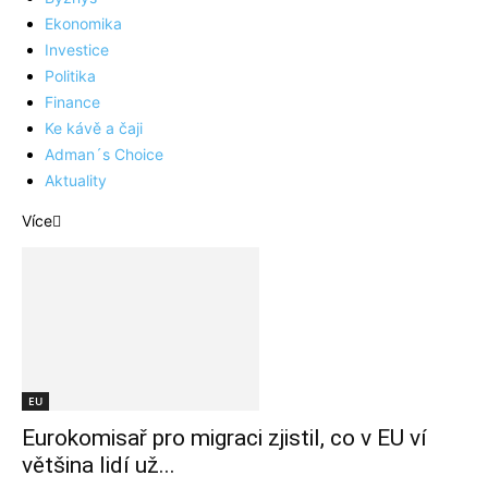
Ekonomika
Investice
Politika
Finance
Ke kávě a čaji
Adman´s Choice
Aktuality
Více
EU
Eurokomisař pro migraci zjistil, co v EU ví
většina lidí už...