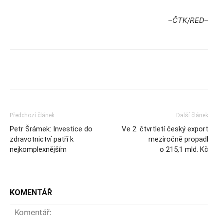
–ČTK/RED–
Předchozí článek
Další článek
Petr Šrámek: Investice do
Ve 2. čtvrtletí český export
zdravotnictví patří k
meziročně propadl
nejkomplexnějším
o 215,1 mld. Kč
KOMENTÁŘ