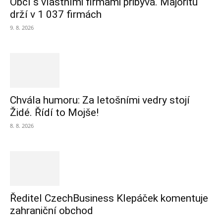
Obcí s vlastními firmami přibývá. Majoritu
drží v 1 037 firmách
9. 8. 2026
Chvála humoru: Za letošními vedry stojí
Židé. Řídí to Mojše!
8. 8. 2026
Ředitel CzechBusiness Klepáček komentuje
zahraniční obchod