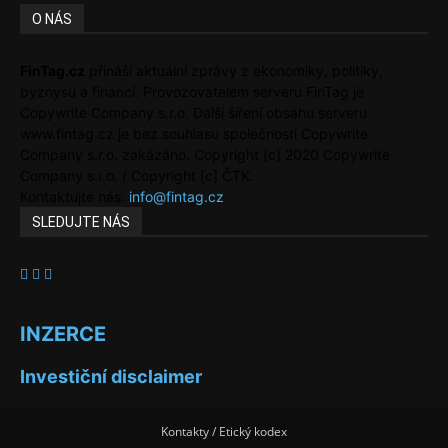
O NÁS
FinTag.cz
přináší aktuální zprávy z ekonomiky, politiky,
byznysu a financí. Provozovatelem serveru FinTag je
Copywrite Company s.r.o. Další šíření obsahu serveru
www.fintag.cz je bez souhlasu společnosti Copywrite
Company s.r.o. zakázáno. Copyright [c] 2020 Copywrite
Company s.r.o. / Copyright [c] ČTK.
Kontaktujte nás:
info@fintag.cz
SLEDUJTE NÁS
INZERCE
Investiční disclaimer
Kontakty / Etický kodex