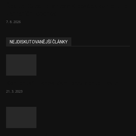
Ředitel CzechBusiness Klepáček komentuje
zahraniční obchod
7. 8. 2026
NEJDISKUTOVANĚJŠÍ ČLÁNKY
Komentář: Hanba Vám, prezidente Pavle…
21. 3. 2023
Za místenkové peklo ve vlacích mohou