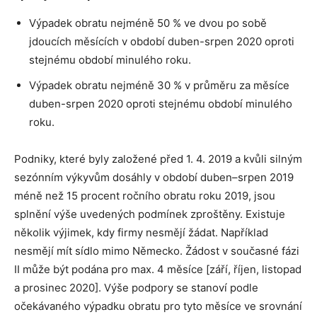
Výpadek obratu nejméně 50 % ve dvou po sobě
jdoucích měsících v období duben-srpen 2020 oproti
stejnému období minulého roku.
Výpadek obratu nejméně 30 % v průměru za měsíce
duben-srpen 2020 oproti stejnému období minulého
roku.
Podniky, které byly založené před 1. 4. 2019 a kvůli silným
sezónním výkyvům dosáhly v období duben–srpen 2019
méně než 15 procent ročního obratu roku 2019, jsou
splnění výše uvedených podmínek zproštěny. Existuje
několik výjimek, kdy firmy nesmějí žádat. Například
nesmějí mít sídlo mimo Německo. Žádost v současné fázi
II může být podána pro max. 4 měsíce [září, říjen, listopad
a prosinec 2020]. Výše podpory se stanoví podle
očekávaného výpadku obratu pro tyto měsíce ve srovnání