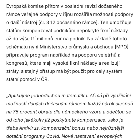
Evropská komise přitom v poslední revizi dočasného
rámce veřejné podpory v říjnu rozšířila možnosti podpory
o další nástroj [čl. 3.12 dočasného rámce]. Ten umožňuje
státům kompenzovat podnikům nepokryté fixní náklady
až do výše tří milionů eur na podnik. Na základě tohoto
schématu nyní Ministerstvo průmyslu a obchodu [MPO]
připravuje program například na podporu veletrhů a
kongresů, které mají vysoké fixní náklady a realizují
ztráty, a stejný přístup má být použit pro celý systém
státní pomoci v ČR.
„Aplikujme jednoduchou matematiku. Ať má při využívání
možností daných dočasným rámcem každý nárok alespoň
na 75 procent obratu dle německého vzoru a odečtou se
od toho jakékoliv již poskytnuté kompenzace. Jako je
třeba Antivirus, kompenzační bonus nebo nejrůznější
dotační programy Covid. Nové nastavení evropských