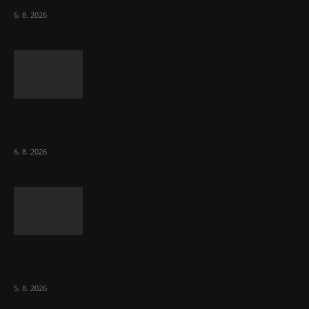
6. 8. 2026
Názor: Slevové akce na potraviny se
nevyplatí. Stojí mraky peněz
6. 8. 2026
Útraty Čechů v maloobchodě rostou. Dál se
daří e-shopům
5. 8. 2026