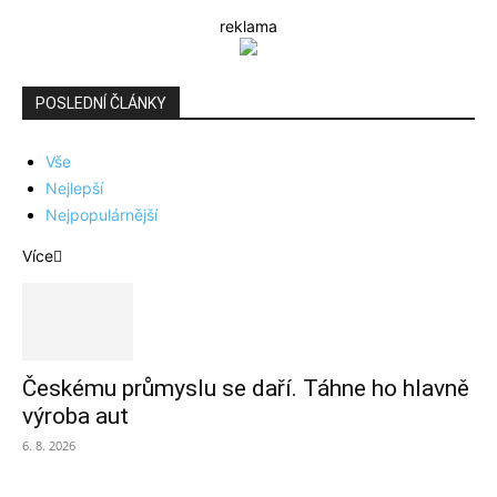
reklama
POSLEDNÍ ČLÁNKY
Vše
Nejlepší
Nejpopulárnější
Více
Českému průmyslu se daří. Táhne ho hlavně
výroba aut
6. 8. 2026