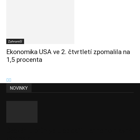
Zahraničí
Ekonomika USA ve 2. čtvrtletí zpomalila na
1,5 procenta
NOVINKY
Českému průmyslu se daří. Táhne ho hlavně
výroba aut