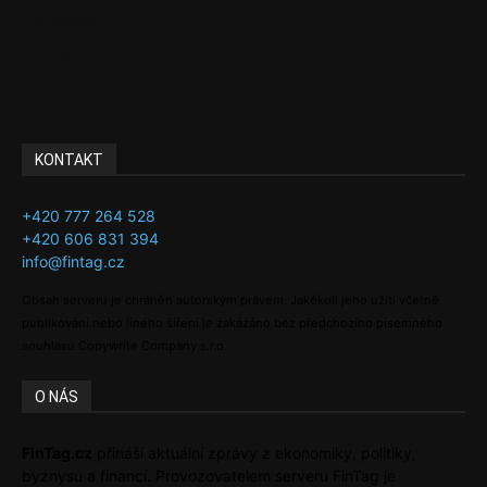
Investice
Ke kávě a čaji
Adman´s Choice
KONTAKT
+420 777 264 528
+420 606 831 394
info@fintag.cz
Obsah serveru je chráněn autorským právem. Jakékoli jeho užití včetně
publikování nebo jiného šíření je zakázáno bez předchozího písemného
souhlasu Copywrite Company s.r.o.
O NÁS
FinTag.cz
přináší aktuální zprávy z ekonomiky, politiky,
byznysu a financí. Provozovatelem serveru FinTag je