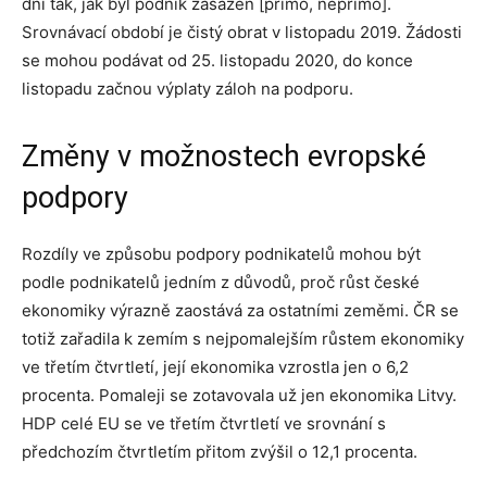
dní tak, jak byl podnik zasažen [přímo, nepřímo].
Srovnávací období je čistý obrat v listopadu 2019. Žádosti
se mohou podávat od 25. listopadu 2020, do konce
listopadu začnou výplaty záloh na podporu.
Změny v možnostech evropské
podpory
Rozdíly ve způsobu podpory podnikatelů mohou být
podle podnikatelů jedním z důvodů, proč růst české
ekonomiky výrazně zaostává za ostatními zeměmi. ČR se
totiž zařadila k zemím s nejpomalejším růstem ekonomiky
ve třetím čtvrtletí, její ekonomika vzrostla jen o 6,2
procenta. Pomaleji se zotavovala už jen ekonomika Litvy.
HDP celé EU se ve třetím čtvrtletí ve srovnání s
předchozím čtvrtletím přitom zvýšil o 12,1 procenta.