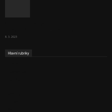
Vláda zvažuje vyšší zdanění chudých a
střední třídy. Bohaté nechá být
8. 3. 2023
Hlavní rubriky
Aktuality
Ekonomika
Politika
EU
Podcasty
Finance
Byznys