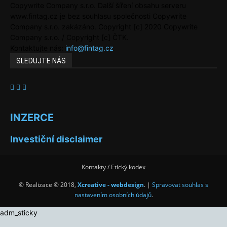
Copywrite Company s.r.o. Další šíření obsahu serveru
www.fintag.cz je bez souhlasu společnosti Copywrite
Company s.r.o. zakázáno. Copyright [c] 2020 Copywrite
Company s.r.o. / Copyright [c] ČTK.
Kontaktujte nás:
info@fintag.cz
SLEDUJTE NÁS
INZERCE
Investiční disclaimer
Kontakty / Etický kodex
© Realizace © 2018,
Xcreative - webdesign
. |
Spravovat souhlas s
nastavením osobních údajů
.
adm_sticky