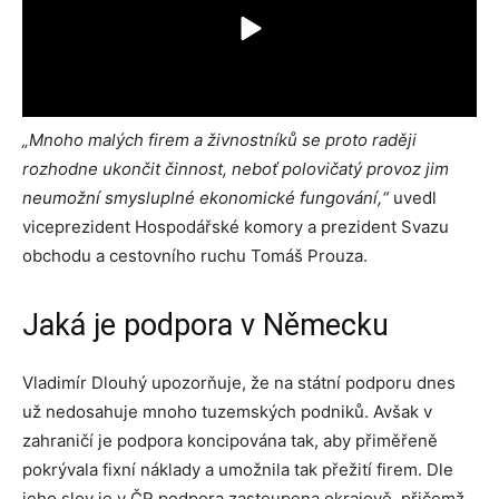
„Mnoho malých firem a živnostníků se proto raději
rozhodne ukončit činnost, neboť polovičatý provoz jim
neumožní smysluplné ekonomické fungování,“
uvedl
viceprezident Hospodářské komory a prezident Svazu
obchodu a cestovního ruchu Tomáš Prouza.
Jaká je podpora v Německu
Vladimír Dlouhý upozorňuje, že na státní podporu dnes
už nedosahuje mnoho tuzemských podniků. Avšak v
zahraničí je podpora koncipována tak, aby přiměřeně
pokrývala fixní náklady a umožnila tak přežití firem. Dle
jeho slov je v ČR podpora zastoupena okrajově, přičemž