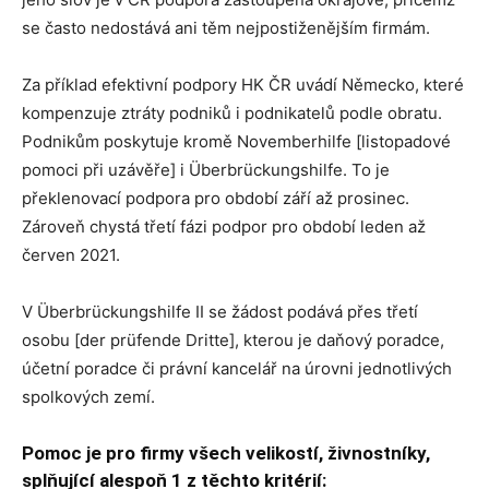
se často nedostává ani těm nejpostiženějším firmám.
Za příklad efektivní podpory HK ČR uvádí Německo, které
kompenzuje ztráty podniků i podnikatelů podle obratu.
Podnikům poskytuje kromě Novemberhilfe [listopadové
pomoci při uzávěře] i Überbrückungshilfe. To je
překlenovací podpora pro období září až prosinec.
Zároveň chystá třetí fázi podpor pro období leden až
červen 2021.
V Überbrückungshilfe II se žádost podává přes třetí
osobu [der prüfende Dritte], kterou je daňový poradce,
účetní poradce či právní kancelář na úrovni jednotlivých
spolkových zemí.
Pomoc je pro firmy všech velikostí, živnostníky,
splňující alespoň 1 z těchto kritérií: