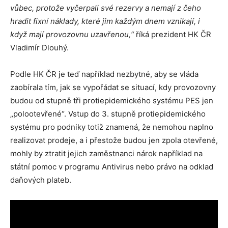
vůbec, protože vyčerpali své rezervy a nemají z čeho
hradit fixní náklady, které jim každým dnem vznikají, i
když mají provozovnu uzavřenou,“
říká prezident HK ČR
Vladimír Dlouhý.
Podle HK ČR je teď například nezbytné, aby se vláda
zaobírala tím, jak se vypořádat se situací, kdy provozovny
budou od stupně tři protiepidemického systému PES jen
„polootevřené“. Vstup do 3. stupně protiepidemického
systému pro podniky totiž znamená, že nemohou naplno
realizovat prodeje, a i přestože budou jen zpola otevřené,
mohly by ztratit jejich zaměstnanci nárok například na
státní pomoc v programu Antivirus nebo právo na odklad
daňových plateb.