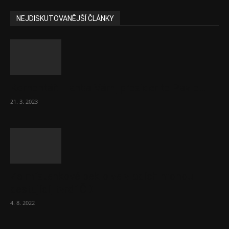
NEJDISKUTOVANĚJŠÍ ČLÁNKY
Komentář: Hanba Vám, prezidente Pavle…
21. 3. 2023
Za místenkové peklo ve vlacích mohou
cestující, tvrdí ČD
4. 8. 2022