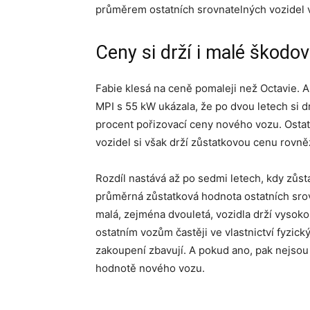
průměrem ostatních srovnatelných vozidel 
Ceny si drží i malé škodo
Fabie klesá na ceně pomaleji než Octavie. 
MPI s 55 kW ukázala, že po dvou letech si d
procent pořizovací ceny nového vozu. Ostat
vozidel si však drží zůstatkovou cenu rovn
Rozdíl nastává až po sedmi letech, kdy zůs
průměrná zůstatková hodnota ostatních sro
malá, zejména dvouletá, vozidla drží vysoko
ostatním vozům častěji ve vlastnictví fyzick
zakoupení zbavují. A pokud ano, pak nejsou
hodnotě nového vozu.