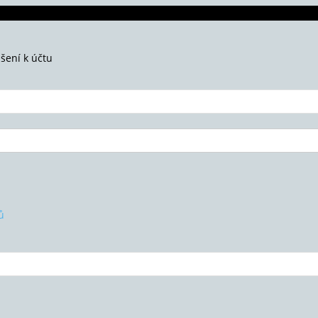
ášení k účtu
ů