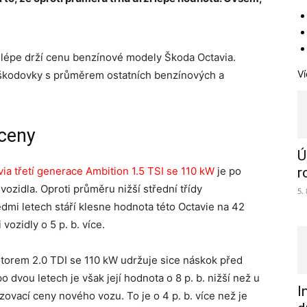
jlépe drží cenu benzínové modely Škoda Octavia.
Ví
 škodovky s průměrem ostatních benzínových a
 ceny
Ú
ia třetí generace Ambition 1.5 TSI se 110 kW
je po
r
zidla. Oproti průměru nižší střední třídy
5.
sedmi letech stáří klesne hodnota této Octavie na 42
vozidly o 5 p. b. více.
torem 2.0 TDI se 110 kW udržuje sice náskok před
po dvou letech je však její hodnota o 8 p. b. nižší než u
I
ovací ceny nového vozu. To je o 4 p. b. více než je