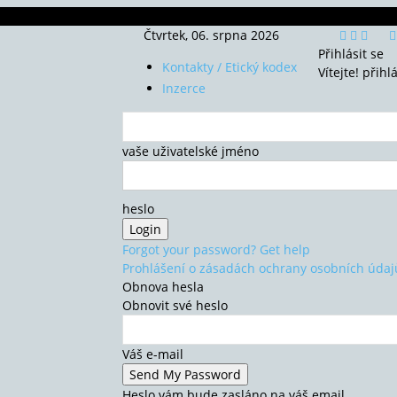
Čtvrtek, 06. srpna 2026
Přihlásit se
Kontakty / Etický kodex
Vítejte! přihl
Inzerce
vaše uživatelské jméno
heslo
Forgot your password? Get help
Prohlášení o zásadách ochrany osobních údaj
Obnova hesla
Obnovit své heslo
Váš e-mail
Heslo vám bude zasláno na váš email