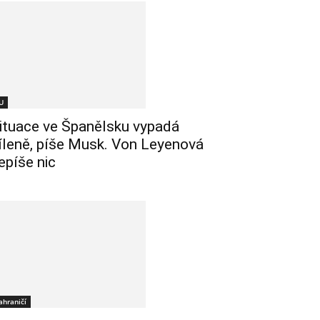
U
ituace ve Španělsku vypadá
íleně, píše Musk. Von Leyenová
epíše nic
ahraničí