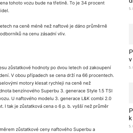
d
ena tohoto vozu bude na třetině. To je 34 procent
5.
idel.
 letech na ceně méně než naftové je dáno průměrně
dborníků na cenu zásadní vliv.
P
v
lesu zůstatkové hodnoty po dvou letech od zakoupení
5.
edení. V obou případech se cena drží na 66 procentech.
eselovými motory klesat rychleji na ceně než
dnota benzínového Superbu 3. generace Style 1.5 TSI
vozu. U naftového modelu 3. generace L&K combi 2.0
 I tak je zůstatková cena o 6 p. b. vyšší než průměr
P
k
5.
poměrem zůstatkové ceny naftového Superbu a