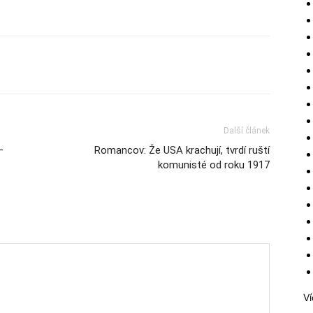
Další článek
–
Romancov: Že USA krachují, tvrdí ruští
komunisté od roku 1917
Ví