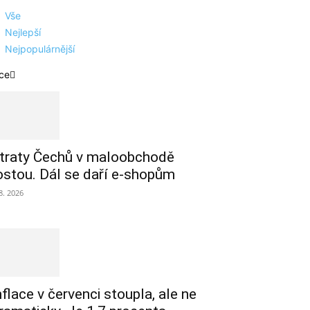
Vše
Nejlepší
Nejpopulárnější
ce
traty Čechů v maloobchodě
ostou. Dál se daří e-shopům
 8. 2026
nflace v červenci stoupla, ale ne