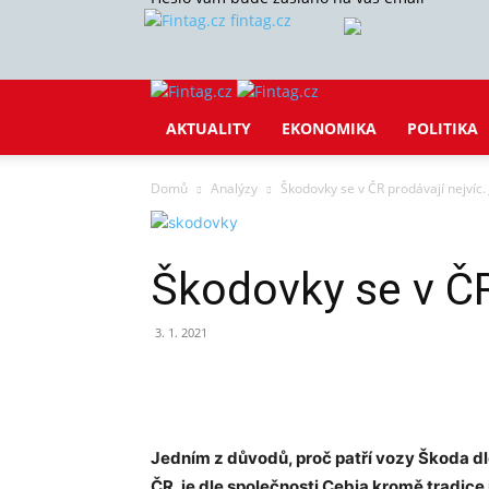
fintag.cz
AKTUALITY
EKONOMIKA
POLITIKA
Domů
Analýzy
Škodovky se v ČR prodávají nejvíc.
Škodovky se v ČR
3. 1. 2021
Sdílet
Jedním z důvodů, proč patří vozy Škoda dl
ČR, je dle společnosti Cebia kromě tradice 