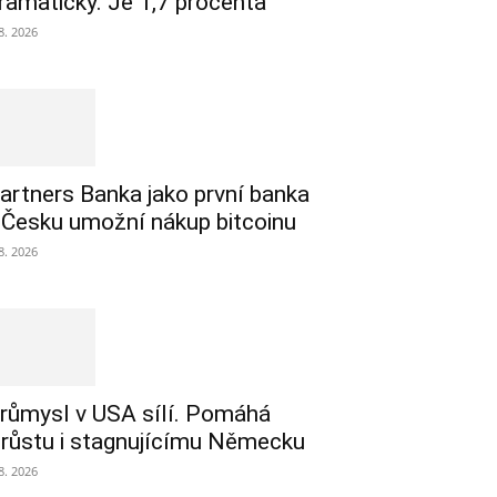
ramaticky. Je 1,7 procenta
 8. 2026
artners Banka jako první banka
 Česku umožní nákup bitcoinu
 8. 2026
růmysl v USA sílí. Pomáhá
 růstu i stagnujícímu Německu
 8. 2026