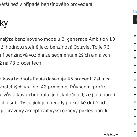
větší než v případě benzínového provedení.
Na
vky
Analýza benzínového modelu 3. generace Ambition 1.0
rží hodnotu stejně jako benzínová Octavie. To je 73
ní benzínová vozidla ze segmentu nižších a malých
ěž na 73 procentech.
tatková hodnota Fabie dosahuje 45 procent. Zatímco
vnatelných vozidel 43 procenta. Důvodem, proč si
u zůstatkovou hodnotu, je i skutečnost, že jsou oproti
ých osob. Ty se jich jen nerady po krátké době od
 připraveny akceptovat vyšší cenový pokles oproti
–RED–