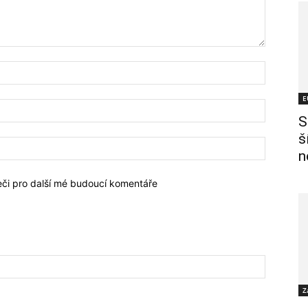
E
S
š
n
žeči pro další mé budoucí komentáře
Z