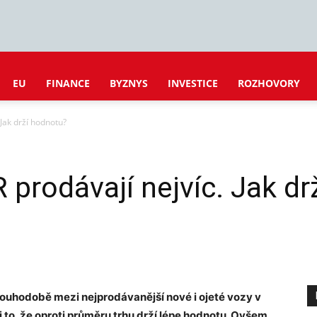
EU
FINANCE
BYZNYS
INVESTICE
ROZHOVORY
 Jak drží hodnotu?
 prodávají nejvíc. Jak d
ouhodobě mezi nejprodávanější nové i ojeté vozy v
i to, že oproti průměru trhu drží lépe hodnotu. Ovšem,