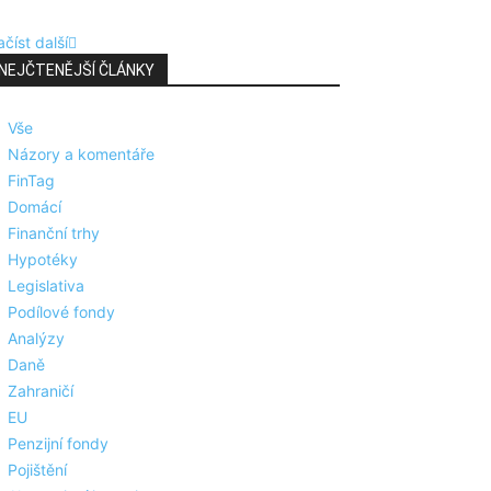
číst další
NEJČTENĚJŠÍ ČLÁNKY
Vše
Názory a komentáře
FinTag
Domácí
Finanční trhy
Hypotéky
Legislativa
Podílové fondy
Analýzy
Daně
Zahraničí
EU
Penzijní fondy
Pojištění