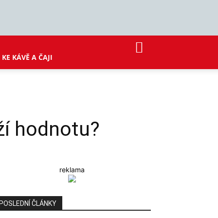
KE KÁVĚ A ČAJI
rží hodnotu?
reklama
POSLEDNÍ ČLÁNKY