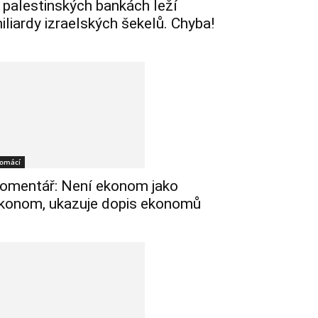
 palestinských bankách leží
iliardy izraelských šekelů. Chyba!
omácí
omentář: Není ekonom jako
konom, ukazuje dopis ekonomů