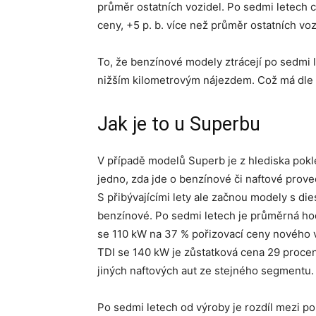
průměr ostatních vozidel. Po sedmi letech c
ceny, +5 p. b. více než průměr ostatních voz
To, že benzínové modely ztrácejí po sedmi
nižším kilometrovým nájezdem. Což má dle o
Jak je to u Superbu
V případě modelů Superb je z hlediska pok
jedno, zda jde o benzínové či naftové prov
S přibývajícími lety ale začnou modely s di
benzínové. Po sedmi letech je průměrná ho
se 110 kW na 37 % pořizovací ceny nového 
TDI se 140 kW je zůstatková cena 29 procent.
jiných naftových aut ze stejného segmentu.
Po sedmi letech od výroby je rozdíl mezi 