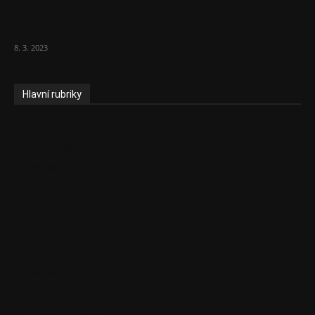
Vláda zvažuje vyšší zdanění chudých a
střední třídy. Bohaté nechá být
8. 3. 2023
Hlavní rubriky
Aktuality
Ekonomika
Politika
EU
Podcasty
Finance
Byznys
Investice
Ke kávě a čaji
Adman´s Choice