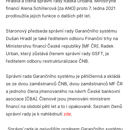
Hradila a člena správní rady Radka Urbana. Ministryně
financí Alena Schillerová [za ANO] proto 7. ledna 2021
prodloužila jejich funkce o dalších pět let.
Staronový předseda správní rady Garančního systému
Dušan Hradil je také ředitelem odboru Finanční trhy na
Ministerstvu financí České republiky [MF ČR]. Radek
Urban, který zůstává členem správní rady GSFT, je
ředitelem odboru restrukturalizace ČNB.
Správní rada Garančního systému je pětičlenná a skládá
se ze dvou zaměstnanců ČNB, dvou zaměstnanců MF ČR
a jednoho člena jmenovaného na návrh České bankovní
asociace [ČBA]. Členové jsou jmenováni ministrem
financí na období pěti let a to i opakovaně. Seznam členů
správní rady je k nahlédnutí
zde
.
„Správní rada je nejvyšším orgánem Garančního systému.