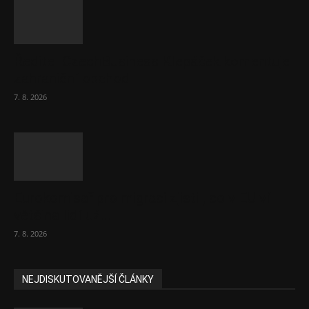
Ředitel CzechBusiness Klepáček komentuje
zahraniční obchod
7. 8. 2026
Eurokomisař pro migraci zjistil, co v EU ví
většina lidí už...
7. 8. 2026
NEJDISKUTOVANĚJŠÍ ČLÁNKY