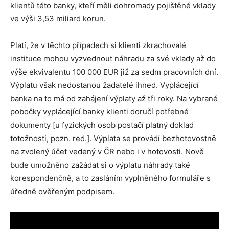
klientů této banky, kteří měli dohromady pojištěné vklady
ve výši 3,53 miliard korun.
Platí, že v těchto případech si klienti zkrachovalé
instituce mohou vyzvednout náhradu za své vklady až do
výše ekvivalentu 100 000 EUR již za sedm pracovních dní.
Výplatu však nedostanou žadatelé ihned. Vyplácející
banka na to má od zahájení výplaty až tři roky. Na vybrané
pobočky vyplácející banky klienti doručí potřebné
dokumenty [u fyzických osob postačí platný doklad
totožnosti, pozn. red.]. Výplata se provádí bezhotovostně
na zvolený účet vedený v ČR nebo i v hotovosti. Nově
bude umožněno zažádat si o výplatu náhrady také
korespondenčně, a to zasláním vyplněného formuláře s
úředně ověřeným podpisem.