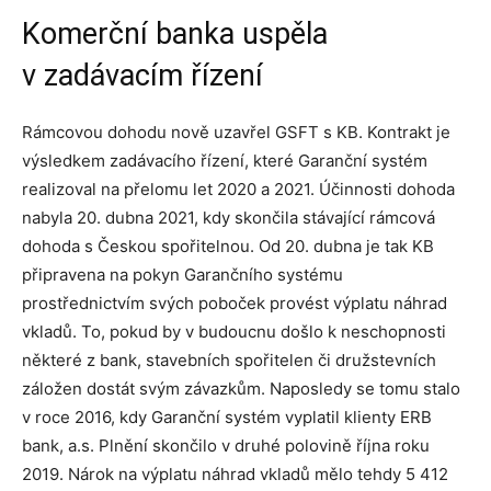
Komerční banka uspěla
v zadávacím řízení
Rámcovou dohodu nově uzavřel GSFT s KB. Kontrakt je
výsledkem zadávacího řízení, které Garanční systém
realizoval na přelomu let 2020 a 2021. Účinnosti dohoda
nabyla 20. dubna 2021, kdy skončila stávající rámcová
dohoda s Českou spořitelnou. Od 20. dubna je tak KB
připravena na pokyn Garančního systému
prostřednictvím svých poboček provést výplatu náhrad
vkladů. To, pokud by v budoucnu došlo k neschopnosti
některé z bank, stavebních spořitelen či družstevních
záložen dostát svým závazkům. Naposledy se tomu stalo
v roce 2016, kdy Garanční systém vyplatil klienty ERB
bank, a.s. Plnění skončilo v druhé polovině října roku
2019. Nárok na výplatu náhrad vkladů mělo tehdy 5 412