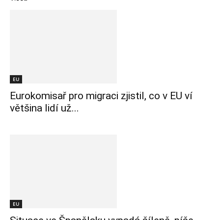
EU
Eurokomisař pro migraci zjistil, co v EU ví
většina lidí už...
EU