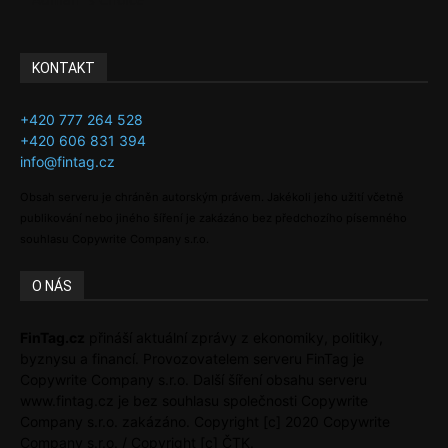
KONTAKT
+420 777 264 528
+420 606 831 394
info@fintag.cz
Obsah serveru je chráněn autorským právem. Jakékoli jeho užití včetně
publikování nebo jiného šíření je zakázáno bez předchozího písemného
souhlasu Copywrite Company s.r.o.
O NÁS
FinTag.cz
přináší aktuální zprávy z ekonomiky, politiky,
byznysu a financí. Provozovatelem serveru FinTag je
Copywrite Company s.r.o. Další šíření obsahu serveru
www.fintag.cz je bez souhlasu společnosti Copywrite
Company s.r.o. zakázáno. Copyright [c] 2020 Copywrite
Company s.r.o. / Copyright [c] ČTK.