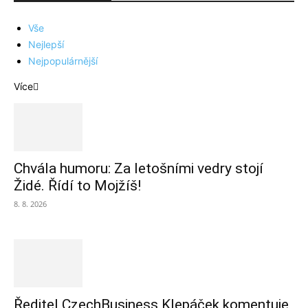
Vše
Nejlepší
Nejpopulárnější
Více
Chvála humoru: Za letošními vedry stojí
Židé. Řídí to Mojžíš!
8. 8. 2026
Ředitel CzechBusiness Klepáček komentuje