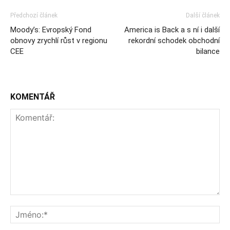
Předchozí článek
Další článek
Moody’s: Evropský Fond
America is Back a s ní i další
obnovy zrychlí růst v regionu
rekordní schodek obchodní
CEE
bilance
KOMENTÁŘ