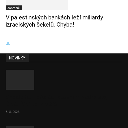
Zahraničí
V palestinských bankách leží miliardy
izraelských šekelů. Chyba!
NOVINKY
Chvála humoru: Za letošními vedry stojí
Židé. Řídí to Mojžíš!
8. 8. 2026