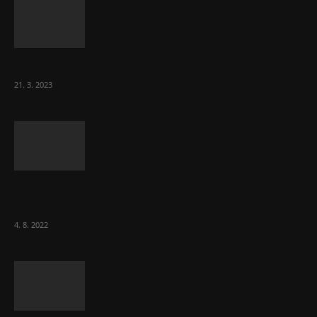
Komentář: Hanba Vám, prezidente Pavle…
21. 3. 2023
Za místenkové peklo ve vlacích mohou
cestující, tvrdí ČD
4. 8. 2022