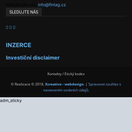
Kontaktujte nás:
info@fintag.cz
SLEDUJTE NÁS
INZERCE
Investiční disclaimer
Kontakty / Etický kodex
© Realizace © 2018,
Xcreative - webdesign
. |
Spravovat souhlas s
nastavením osobních údajů
.
adm_sticky