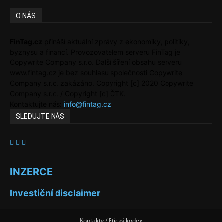
O NÁS
FinTag.cz
přináší aktuální zprávy z ekonomiky, politiky,
byznysu a financí. Provozovatelem serveru FinTag je
Copywrite Company s.r.o. Další šíření obsahu serveru
www.fintag.cz je bez souhlasu společnosti Copywrite
Company s.r.o. zakázáno. Copyright [c] 2020 Copywrite
Company s.r.o. / Copyright [c] ČTK.
Kontaktujte nás:
info@fintag.cz
SLEDUJTE NÁS
INZERCE
Investiční disclaimer
Kontakty / Etický kodex