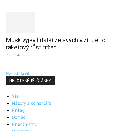
Musk vyjevil další ze svých vizí. Je to
raketový růst tržeb...
7. 8. 2026
Načíst další
NEJČTENĚJŠÍ ČLÁNKY
Vše
Názory a komentáře
FinTag
Domácí
Finanční trhy