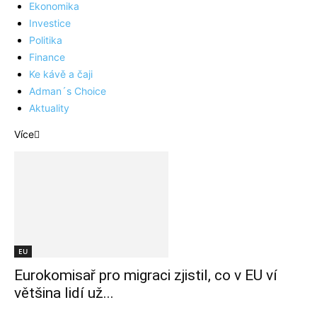
Ekonomika
Investice
Politika
Finance
Ke kávě a čaji
Adman´s Choice
Aktuality
Více
EU
Eurokomisař pro migraci zjistil, co v EU ví
většina lidí už...