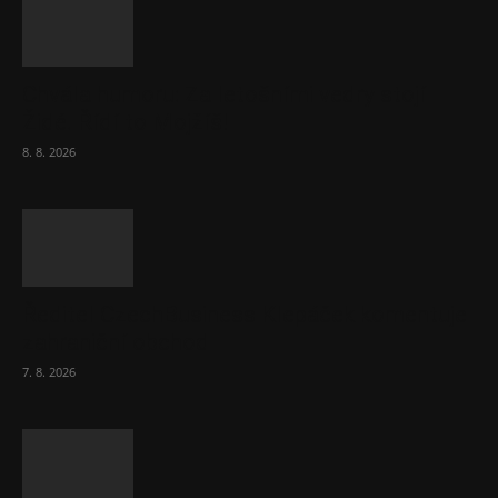
Chvála humoru: Za letošními vedry stojí
Židé. Řídí to Mojžíš!
8. 8. 2026
Ředitel CzechBusiness Klepáček komentuje
zahraniční obchod
7. 8. 2026