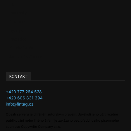
EU
Podcasty
Finance
Byznys
Investice
Ke kávě a čaji
Adman´s Choice
KONTAKT
+420 777 264 528
+420 606 831 394
info@fintag.cz
Obsah serveru je chráněn autorským právem. Jakékoli jeho užití včetně
publikování nebo jiného šíření je zakázáno bez předchozího písemného
souhlasu Copywrite Company s.r.o.