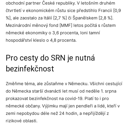
obchodní partner České republiky. V letošním druhém
čtvrtletí v ekonomickém růstu sice předstihlo Francii [0,9
%], ale zaostalo za Itálií [2,7 %] či Španělskem [2,8 %].
Mezinárodní měnový fond [MMF] letos počítá s růstem
německé ekonomiky o 3,6 procenta, loni tamní
hospodářství kleslo o 4,8 procenta.
Pro cesty do SRN je nutná
bezinfekčnost
Změňme téma, ale zůstaňme v Německu. Všichni cestující
do Německa starší dvanácti let musí od neděle 1. srpna
prokazovat bezinfekčnost na covid-19. Platí to i pro
německé občany. Výjimku mají jen pendleři a lidé, kteří v
zemi nepobydou déle než 24 hodin, a nepřijíždějí z
rizikové oblasti.