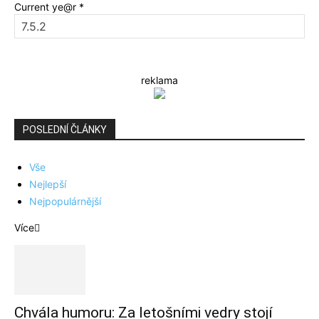
Current ye@r
*
reklama
POSLEDNÍ ČLÁNKY
Vše
Nejlepší
Nejpopulárnější
Více
Chvála humoru: Za letošními vedry stojí