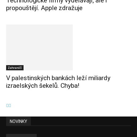
Technologické firmy vydělávají, ale i
propouštějí. Apple zdražuje
Zahraničí
V palestinských bankách leží miliardy
izraelských šekelů. Chyba!
NOVINKY