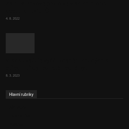
Za místenkové peklo ve vlacích mohou
cestující, tvrdí ČD
4. 8. 2022
Vláda zvažuje vyšší zdanění chudých a
střední třídy. Bohaté nechá být
8. 3. 2023
Hlavní rubriky
Aktuality
Ekonomika
Politika