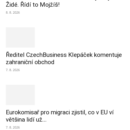
Židé. Řídí to Mojžíš!
8. 8. 2026
Ředitel CzechBusiness Klepáček komentuje
zahraniční obchod
7. 8. 2026
Eurokomisař pro migraci zjistil, co v EU ví
většina lidí už...
7. 8. 2026