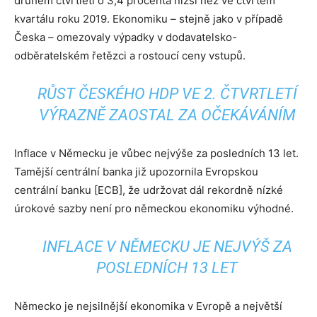
druhém čtvrtletí o 3,4 procenta nižší než ve čtvrtém
kvartálu roku 2019. Ekonomiku – stejně jako v případě
Česka – omezovaly výpadky v dodavatelsko-
odběratelském řetězci a rostoucí ceny vstupů.
RŮST ČESKÉHO HDP VE 2. ČTVRTLETÍ
VÝRAZNĚ ZAOSTAL ZA OČEKÁVÁNÍM
Inflace v Německu je vůbec nejvýše za posledních 13 let.
Tamější centrální banka již upozornila Evropskou
centrální banku [ECB], že udržovat dál rekordně nízké
úrokové sazby není pro německou ekonomiku výhodné.
INFLACE V NĚMECKU JE NEJVÝŠ ZA
POSLEDNÍCH 13 LET
Německo je nejsilnější ekonomika v Evropě a největší