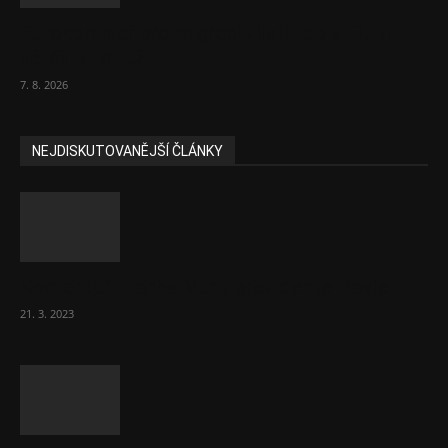
Eurokomisař pro migraci zjistil, co v EU ví
většina lidí už...
7. 8. 2026
NEJDISKUTOVANĚJŠÍ ČLÁNKY
Komentář: Hanba Vám, prezidente Pavle…
21. 3. 2023