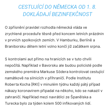
CESTUJÍCÍ DO NĚMECKA OD 1. 8.
DOKLÁDAJÍ BEZINFEKČNOST
O zpřísnění pravidel rozhodla německá vláda ve
zrychlené proceduře těsně před koncem letních prázdnin
v prvních spolkových zemích. V Hamburku, Berlíně a
Braniborsku dětem letní volno končí již začátkem srpna.
S kontrolami aut přímo na hranicích se v tuto chvíli
nepočítá. Například v Bavorsku ale budou policisté podle
zemského premiéra Markuse Södera kontrolovat cestující
namátkově na silnicích v příhraničí. Podle Institutu
Roberta Kocha [RKI] v minulém týdnu každý pátý případ
nákazy koronavirem připadal na někoho, kdo se nakazil v
zahraničí. Například mezi navrátilci ze Španělska a
Turecka bylo za týden kolem 500 infikovaných lidí.