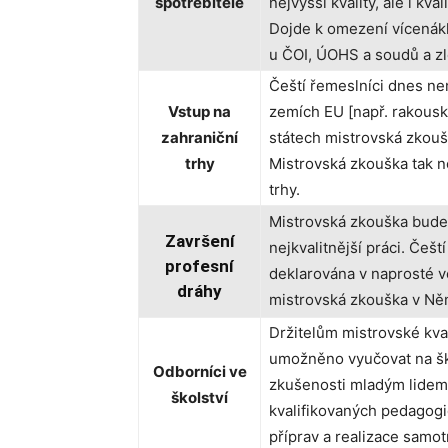
spotřebitele
nejvyšší kvality, ale i kv
Dojde k omezení vícenákla
u ČOI, ÚOHS a soudů a zl
Čeští řemeslníci dnes ne
Vstup na
zemích EU [např. rakousk
zahraniční
státech mistrovská zkouš
trhy
Mistrovská zkouška tak 
trhy.
Mistrovská zkouška bude
Završení
nejkvalitnější práci. Čeští
profesní
deklarována v naprosté v
dráhy
mistrovská zkouška v Něm
Držitelům mistrovské kva
umožněno vyučovat na šk
Odborníci ve
zkušenosti mladým lidem 
školství
kvalifikovaných pedagogi
příprav a realizace samo