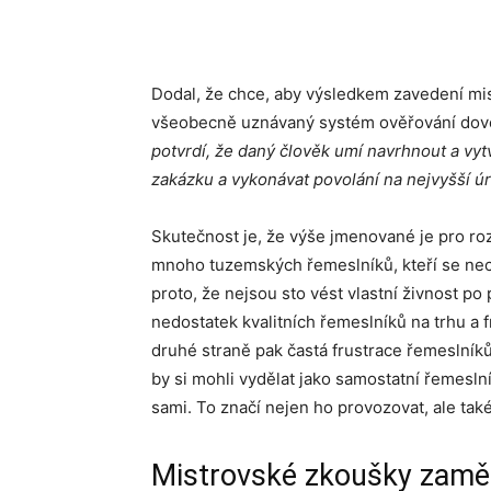
Dodal, že chce, aby výsledkem zavedení mis
všeobecně uznávaný systém ověřování dov
potvrdí, že daný člověk umí navrhnout a vytvo
zakázku a vykonávat povolání na nejvyšší ú
Skutečnost je, že výše jmenované je pro ro
mnoho tuzemských řemeslníků, kteří se necha
proto, že nejsou sto vést vlastní živnost 
nedostatek kvalitních řemeslníků na trhu a fr
druhé straně pak častá frustrace řemeslníků 
by si mohli vydělat jako samostatní řemeslní
sami. To značí nejen ho provozovat, ale také
Mistrovské zkoušky zaměs