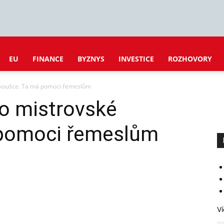
EU
FINANCE
BYZNYS
INVESTICE
ROZHOVORY
 zkoušce. Ta má pomoci řemeslům
 o mistrovské
 pomoci řemeslům
Ví