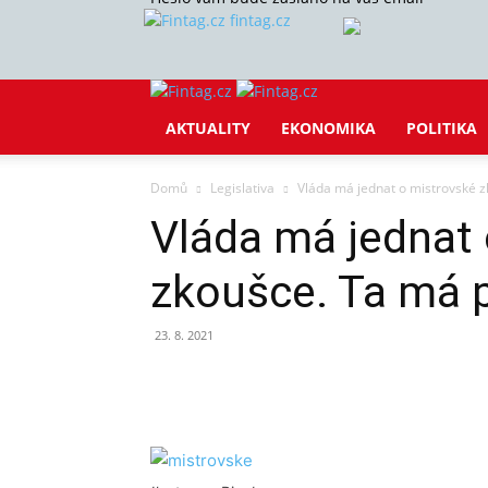
fintag.cz
AKTUALITY
EKONOMIKA
POLITIKA
Domů
Legislativa
Vláda má jednat o mistrovské
Vláda má jednat
zkoušce. Ta má
23. 8. 2021
Sdílet