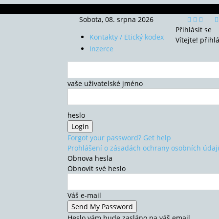
Sobota, 08. srpna 2026
Přihlásit se
Kontakty / Etický kodex
Vítejte! přihl
Inzerce
vaše uživatelské jméno
heslo
Forgot your password? Get help
Prohlášení o zásadách ochrany osobních údaj
Obnova hesla
Obnovit své heslo
Váš e-mail
Heslo vám bude zasláno na váš email