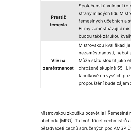
Společenské vnímání řeme
strany mladých lidí. Mist
Prestiž
řemeslných učebních a st
řemesla
Firmy zaměstnávající mis
budou také zárukou kvalit
Mistrovskou kvalifikaci j
nezaměstnanosti, neboť s
Vliv na
Může státu sloužit jako 
zaměstnanost
ohrožené skupině 55+]. M
tabulkově na vyšších pozi
propouštění bude zájem z
Mistrovskou zkoušku posvětila i Řemeslná r
obchodu [MPO]. Tu tvoří třicet cechmistrů 
pětadvaceti cechů sdružených pod AMSP Č