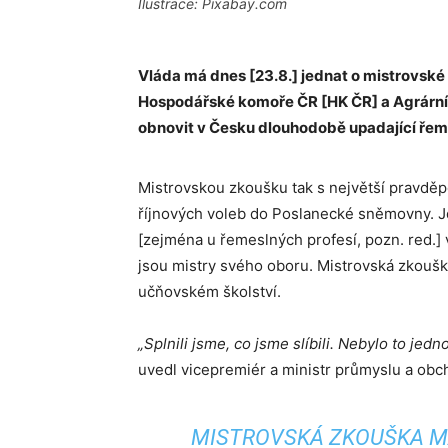
Ilustrace: Pixabay.com
Vláda má dnes [23.8.] jednat o mistrovské
Hospodářské komoře ČR [HK ČR] a Agrární
obnovit v Česku dlouhodobě upadající řem
Mistrovskou zkoušku tak s největší pravděpo
říjnových voleb do Poslanecké sněmovny. J
[zejména u řemeslných profesí, pozn. red.]
jsou mistry svého oboru. Mistrovská zkouška 
učňovském školství.
„Splnili jsme, co jsme slíbili. Nebylo to jed
uvedl vicepremiér a ministr průmyslu a obc
MISTROVSKÁ ZKOUŠKA MÁ