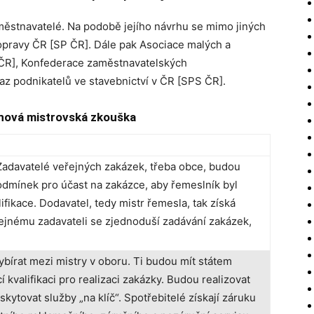
městnavatelé. Na podobě jejího návrhu se mimo jiných
opravy ČR [SP ČR]. Dále pak Asociace malých a
 ČR], Konfederace zaměstnavatelských
z podnikatelů ve stavebnictví v ČR [SPS ČR].
 nová mistrovská zkouška
Zadavatelé veřejných zakázek, třeba obce, budou
podmínek pro účast na zakázce, aby řemeslník byl
ifikace. Dodavatel, tedy mistr řemesla, tak získá
ejnému zadavateli se zjednoduší zadávání zakázek,
ybírat mezi mistry v oboru. Ti budou mít státem
 kvalifikaci pro realizaci zakázky. Budou realizovat
skytovat služby „na klíč“. Spotřebitelé získají záruku