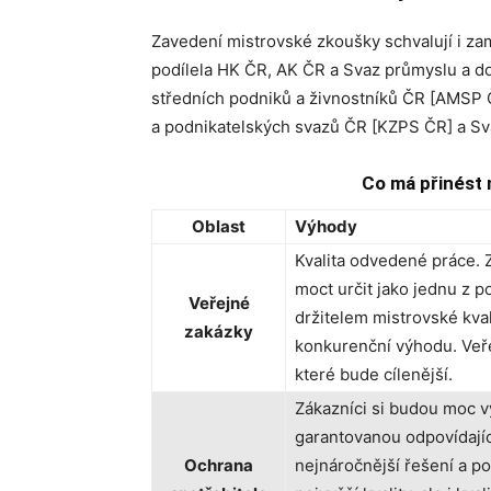
Zavedení mistrovské zkoušky schvalují i za
podílela HK ČR, AK ČR a Svaz průmyslu a d
středních podniků a živnostníků ČR [AMSP
a podnikatelských svazů ČR [KZPS ČR] a Sva
Co má přinést
Oblast
Výhody
Kvalita odvedené práce. 
moct určit jako jednu z 
Veřejné
držitelem mistrovské kval
zakázky
konkurenční výhodu. Veř
které bude cílenější.
Zákazníci si budou moc v
garantovanou odpovídající
Ochrana
nejnáročnější řešení a po