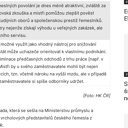
E
slných povolání je dnes méně atraktivní, zvláště ze
E
rovská zkouška a mistři pomůžou zlepšit pověst
E
udijních oborů a společenskou prestiž řemeslníků.
try nejenže získají výhodu u veřejných zakázek, ale
ního servisu.
e možné využít jako vhodný nástroj pro snižování
tát může uchazeče orientovat k vlastnímu podnikání.
eliminace předčasných odchodů z trhu práce [např. v
istři by u svého zaměstnavatele mohli být nejen
cích, tzn. včetně nároku na vyšší mzdu, ale v případě
E
aměstnavatele si spíše odborníky udržet.
S
š
[Foto: HK ČR]
n
ada, která se sešla na Ministerstvu průmyslu a
a vrcholových představitelů českého řemesla z
R.