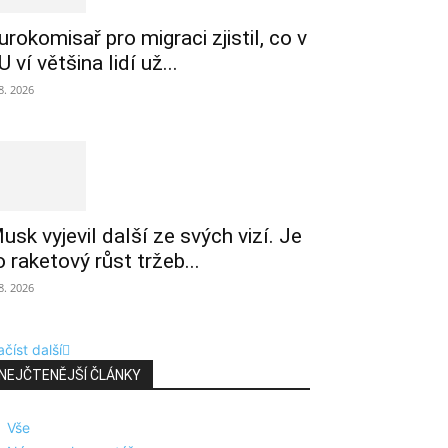
urokomisař pro migraci zjistil, co v
U ví většina lidí už...
 8. 2026
usk vyjevil další ze svých vizí. Je
o raketový růst tržeb...
 8. 2026
číst další
NEJČTENĚJŠÍ ČLÁNKY
Vše