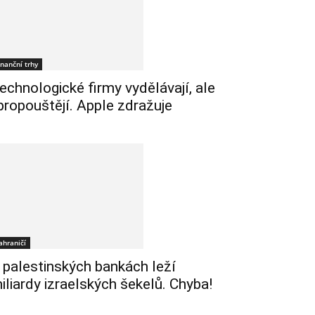
inanční trhy
echnologické firmy vydělávají, ale
 propouštějí. Apple zdražuje
ahraničí
 palestinských bankách leží
iliardy izraelských šekelů. Chyba!