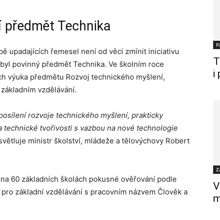
í předmět Technika
F
 upadajících řemesel není od věci zmínit iniciativu
T
 byl povinný předmět Technika. Ve školním roce
i
ách výuka předmětu Rozvoj technického myšlení,
v základním vzdělávání.
posílení rozvoje technického myšlení, prakticky
 technické tvořivosti s vazbou na nové technologie
větluje ministr školství, mládeže a tělovýchovy Robert
Z
 na 60 základních školách pokusné ověřování podle
V
ro základní vzdělávání s pracovním názvem Člověk a
m