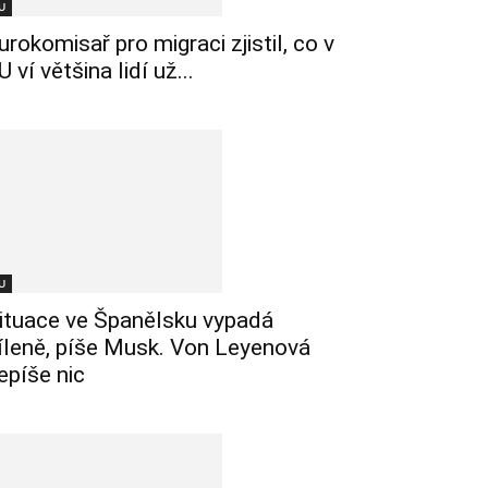
U
urokomisař pro migraci zjistil, co v
U ví většina lidí už...
U
ituace ve Španělsku vypadá
íleně, píše Musk. Von Leyenová
epíše nic