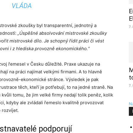
VLÁDA
E
E
trovské zkoušky byl transparentní, jednotný a
7.
edností:
„Úspěšné absolvování mistrovské zkoušky
řit mistrovské dílo. Je schopný řídit práci či vést
rovni i z hlediska provozně ekonomického.“
zvoj řemesel v Česku důležité. Praxe ukazuje na
M
jí na práci najímat velkými firmami. A to hlavně
t
po provozně-ekonomické stránce. Výsledek je pak
7.
ustrace těch, kteří je potřebují, to na jedné straně. Na
kvůli tomu, že jim velké firmy nedají tolik peněz, kolik
ci, kdyby ale zvládali řemeslo kvalitně provozovat
Na
 rozvíjet.
tnavatelé podporují