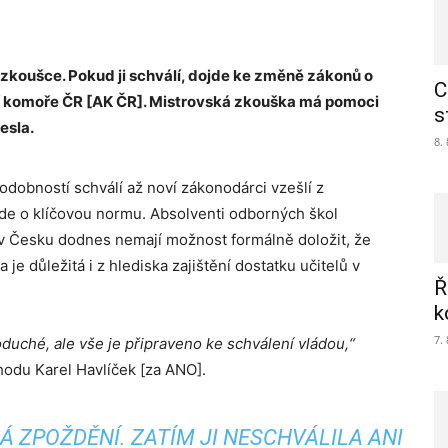
 zkoušce. Pokud ji schválí, dojde ke změně zákonů o
C
 komoře ČR [AK ČR]. Mistrovská zkouška má pomoci
s
esla.
8.
dobností schválí až noví zákonodárci vzešlí z
de o klíčovou normu. Absolventi odborných škol
 v Česku dodnes nemají možnost formálně doložit, že
je důležitá i z hlediska zajištění dostatku učitelů v
Ř
k
7.
noduché, ale vše je připraveno ke schválení vládou,“
hodu Karel Havlíček [za ANO].
 ZPOŽDĚNÍ. ZATÍM JI NESCHVÁLILA ANI