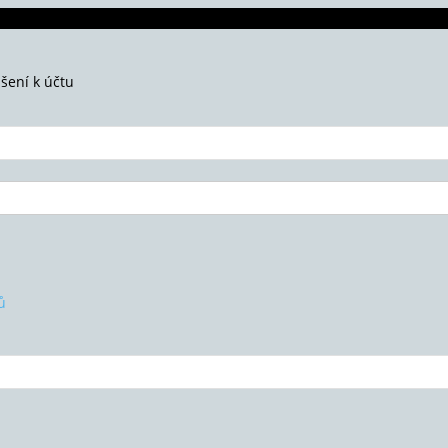
ášení k účtu
ů