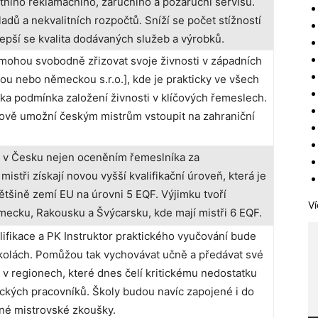
alitního reklamačního, záručního a pozáruční servisu.
dů a nekvalitních rozpočtů. Sníží se počet stížností
epší se kvalita dodávaných služeb a výrobků.
mohou svobodně zřizovat svoje živnosti v západních
ou nebo německou s.r.o.], kde je prakticky ve všech
ka podmínka založení živnosti v klíčových řemeslech.
nově umožní českým mistrům vstoupit na zahraniční
 v Česku nejen oceněním řemeslníka za
 mistři získají novou vyšší kvalifikační úroveň, která je
ětšině zemí EU na úrovni 5 EQF. Výjimku tvoří
Ví
ecku, Rakousku a Švýcarsku, kde mají mistři 6 EQF.
lifikace a PK Instruktor praktického vyučování bude
olách. Pomůžou tak vychovávat učně a předávat své
v regionech, které dnes čelí kritickému nedostatku
ckých pracovníků. Školy budou navíc zapojené i do
tné mistrovské zkoušky.