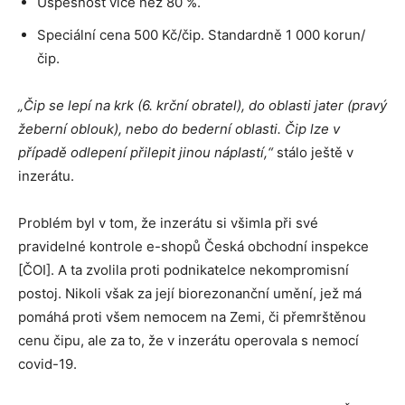
Úspěšnost více než 80 %.
Speciální cena 500 Kč/čip. Standardně 1 000 korun/
čip.
„Čip se lepí na krk (6. krční obratel), do oblasti jater (pravý
žeberní oblouk), nebo do bederní oblasti. Čip lze v
případě odlepení přilepit jinou náplastí,“
stálo ještě v
inzerátu.
Problém byl v tom, že inzerátu si všimla při své
pravidelné kontrole e-shopů Česká obchodní inspekce
[ČOI]. A ta zvolila proti podnikatelce nekompromisní
postoj. Nikoli však za její biorezonanční umění, jež má
pomáhá proti všem nemocem na Zemi, či přemrštěnou
cenu čipu, ale za to, že v inzerátu operovala s nemocí
covid-19.