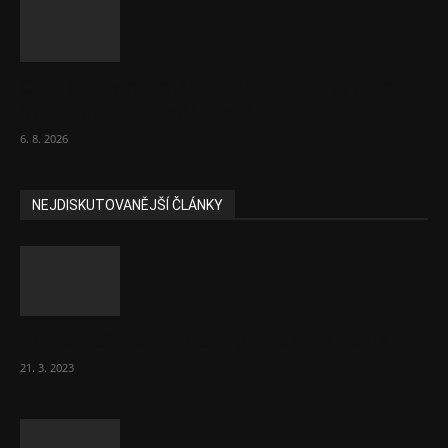
ČNB sazby nezměnila. Předchozí zvýšení
bylo správné, uvedl Michl
6. 8. 2026
NEJDISKUTOVANĚJŠÍ ČLÁNKY
Komentář: Hanba Vám, prezidente Pavle…
21. 3. 2023