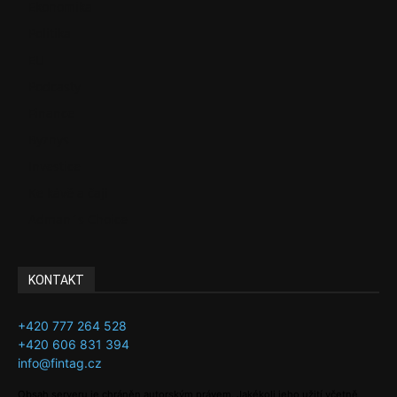
Ekonomika
Politika
EU
Podcasty
Finance
Byznys
Investice
Ke kávě a čaji
Adman´s Choice
KONTAKT
+420 777 264 528
+420 606 831 394
info@fintag.cz
Obsah serveru je chráněn autorským právem. Jakékoli jeho užití včetně