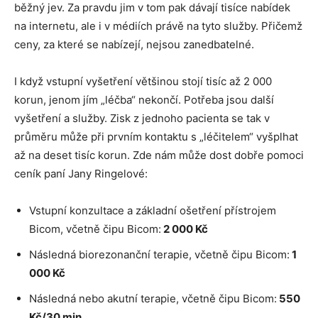
běžný jev. Za pravdu jim v tom pak dávají tisíce nabídek
na internetu, ale i v médiích právě na tyto služby. Přičemž
ceny, za které se nabízejí, nejsou zanedbatelné.
I když vstupní vyšetření většinou stojí tisíc až 2 000
korun, jenom jím „léčba“ nekončí. Potřeba jsou další
vyšetření a služby. Zisk z jednoho pacienta se tak v
průměru může při prvním kontaktu s „léčitelem“ vyšplhat
až na deset tisíc korun. Zde nám může dost dobře pomoci
ceník paní Jany Ringelové:
Vstupní konzultace a základní ošetření přístrojem
Bicom, včetně čipu Bicom:
2 000 Kč
Následná biorezonanční terapie, včetně čipu Bicom:
1
000 Kč
Následná nebo akutní terapie, včetně čipu Bicom:
550
Kč/30 min.