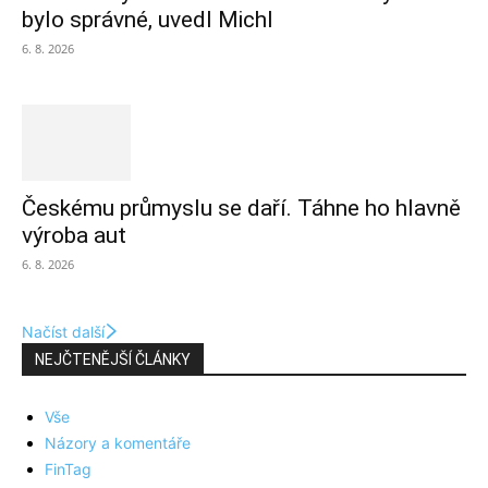
bylo správné, uvedl Michl
6. 8. 2026
Českému průmyslu se daří. Táhne ho hlavně
výroba aut
6. 8. 2026
Načíst další
NEJČTENĚJŠÍ ČLÁNKY
Vše
Názory a komentáře
FinTag