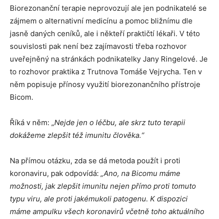
Biorezonanční terapie neprovozují ale jen podnikatelé se
zájmem o alternativní medicínu a pomoc bližnímu dle
jasně daných ceníků, ale i někteří praktičtí lékaři. V této
souvislosti pak není bez zajímavosti třeba rozhovor
uveřejněný na stránkách podnikatelky Jany Ringelové. Je
to rozhovor praktika z Trutnova Tomáše Vejrycha. Ten v
něm popisuje přínosy využití biorezonančního přístroje
Bicom.
Říká v něm: „
Nejde jen o léčbu, ale skrz tuto terapii
dokážeme zlepšit též imunitu člověka.“
Na přímou otázku, zda se dá metoda použít i proti
koronaviru, pak odpovídá:
„
Ano, na Bicomu máme
možnosti, jak zlepšit imunitu nejen přímo proti tomuto
typu viru, ale proti jakémukoli patogenu. K dispozici
máme ampulku všech koronavirů včetně toho aktuálního