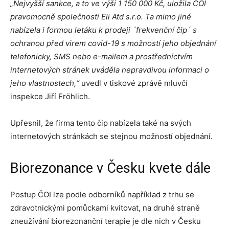
„Nejvyšší sankce, a to ve výši 1 150 000 Kč, uložila ČOI
pravomocně společnosti Eli Atd s.r.o. Ta mimo jiné
nabízela i formou letáku k prodeji ´frekvenční čip´ s
ochranou před virem covid-19 s možností jeho objednání
telefonicky, SMS nebo e-mailem a prostřednictvím
internetových stránek uváděla nepravdivou informaci o
jeho vlastnostech,“
uvedl v tiskové zprávě mluvčí
inspekce Jiří Fröhlich.
Upřesnil, že firma tento čip nabízela také na svých
internetových stránkách se stejnou možností objednání.
Biorezonance v Česku kvete dále
Postup ČOI lze podle odborníků například z trhu se
zdravotnickými pomůckami kvitovat, na druhé straně
zneužívání biorezonanční terapie je dle nich v Česku