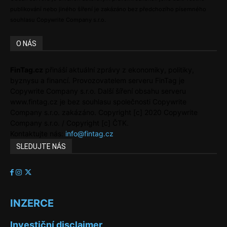
publikování nebo jiného šíření je zakázáno bez předchozího písemného
souhlasu Copywrite Company s.r.o.
O NÁS
FinTag.cz
přináší aktuální zprávy z ekonomiky, politiky,
byznysu a financí. Provozovatelem serveru FinTag je
Copywrite Company s.r.o. Další šíření obsahu serveru
www.fintag.cz je bez souhlasu společnosti Copywrite
Company s.r.o. zakázáno. Copyright [c] 2020 Copywrite
Company s.r.o. / Copyright [c] ČTK.
Kontaktujte nás:
info@fintag.cz
SLEDUJTE NÁS
INZERCE
Investiční disclaimer