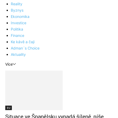
Reality
Byznys
Ekonomika
Investice
Politika
Finance
Ke kávě a čaji
Adman´s Choice
Aktuality
Více
EU
Situace ve Španělsku vypadá šíleně, píše