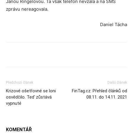
Janou Ringelovou. Ta však telefon nevzala a na SMS
zprávu nereagovala.
Daniel Tácha
Předchozí článek
Další článek
Krizové ošetřovné se loni
FinTag.cz: Přehled článků od
osvědčilo. Teď zůstává
08.11. do 14.11. 2021
vypnuté
KOMENTÁŘ