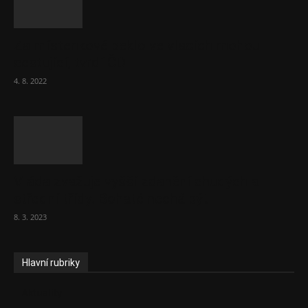
Za místenkové peklo ve vlacích mohou
cestující, tvrdí ČD
4. 8. 2022
Vláda zvažuje vyšší zdanění chudých a
střední třídy. Bohaté nechá být
8. 3. 2023
Hlavní rubriky
Aktuality