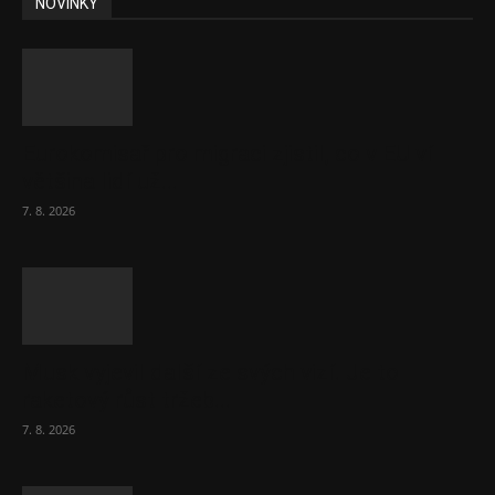
NOVINKY
Eurokomisař pro migraci zjistil, co v EU ví
většina lidí už...
7. 8. 2026
Musk vyjevil další ze svých vizí. Je to
raketový růst tržeb...
7. 8. 2026