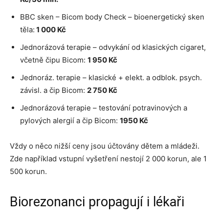
BBC sken – Bicom body Check – bioenergetický sken
těla:
1 000 Kč
Jednorázová terapie – odvykání od klasických cigaret,
včetně čipu Bicom:
1 950 Kč
Jednoráz. terapie – klasické + elekt. a odblok. psych.
závisl. a čip Bicom:
2 750 Kč
Jednorázová terapie – testování potravinových a
pylových alergií a čip Bicom:
1950 Kč
Vždy o něco nižší ceny jsou účtovány dětem a mládeži.
Zde například vstupní vyšetření nestojí 2 000 korun, ale 1
500 korun.
Biorezonanci propagují i lékaři