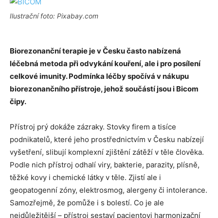
Ilustrační foto: Pixabay.com
Biorezonanční terapie je v Česku často nabízená
léčebná metoda při odvykání kouření, ale i pro posílení
celkové imunity. Podmínka léčby spočívá v nákupu
biorezonančního přístroje, jehož součástí jsou i Bicom
čipy.
Přístroj prý dokáže zázraky. Stovky firem a tisíce
podnikatelů, které jeho prostřednictvím v Česku nabízejí
vyšetření, slibují komplexní zjištění zátěží v těle člověka.
Podle nich přístroj odhalí viry, bakterie, parazity, plísně,
těžké kovy i chemické látky v těle. Zjistí ale i
geopatogenní zóny, elektrosmog, alergeny či intolerance.
Samozřejmě, že pomůže i s bolestí. Co je ale
nejdůležitější – přístroj sestaví pacientovi harmonizační