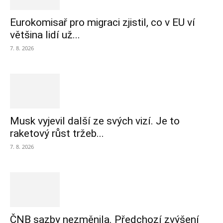
Eurokomisař pro migraci zjistil, co v EU ví
většina lidí už...
7. 8. 2026
Musk vyjevil další ze svých vizí. Je to
raketový růst tržeb...
7. 8. 2026
ČNB sazby nezměnila. Předchozí zvýšení