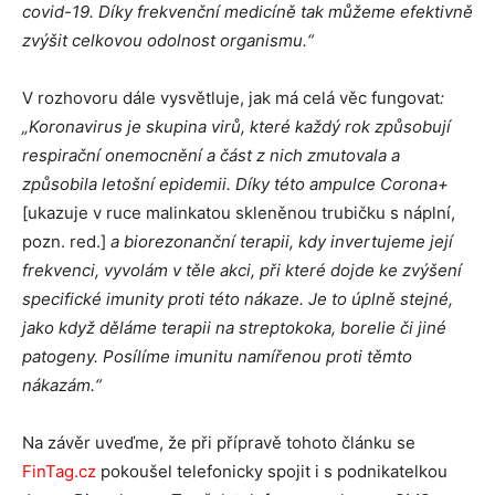
covid-19. Díky frekvenční medicíně tak můžeme efektivně
zvýšit celkovou odolnost organismu.“
V rozhovoru dále vysvětluje, jak má celá věc fungovat
:
„Koronavirus je skupina virů, které každý rok způsobují
respirační onemocnění a část z nich zmutovala a
způsobila letošní epidemii. Díky této ampulce Corona+
[ukazuje v ruce malinkatou skleněnou trubičku s náplní,
pozn. red.]
a biorezonanční terapii, kdy invertujeme její
frekvenci, vyvolám v těle akci, při které dojde ke zvýšení
specifické imunity proti této nákaze. Je to úplně stejné,
jako když děláme terapii na streptokoka, borelie či jiné
patogeny. Posílíme imunitu namířenou proti těmto
nákazám.“
Na závěr uveďme, že při přípravě tohoto článku se
FinTag.cz
pokoušel telefonicky spojit i s podnikatelkou