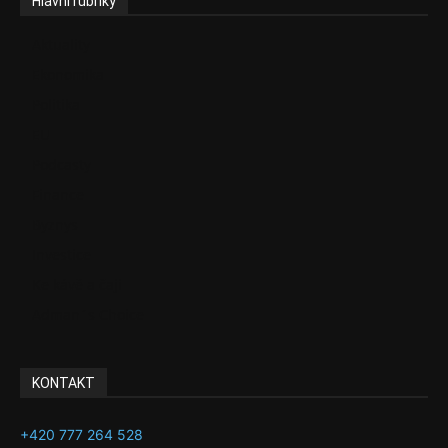
Hlavní rubriky
Aktuality
Ekonomika
Politika
EU
Podcasty
Finance
Byznys
Investice
Ke kávě a čaji
Adman´s Choice
KONTAKT
+420 777 264 528