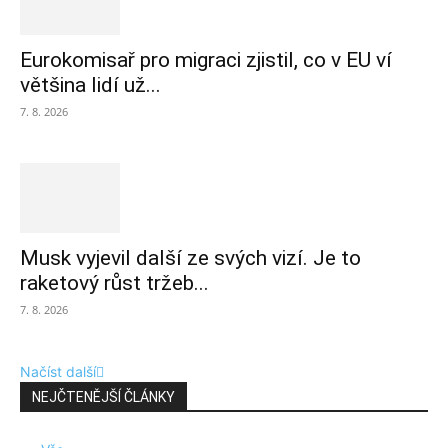
Eurokomisař pro migraci zjistil, co v EU ví
většina lidí už...
7. 8. 2026
Musk vyjevil další ze svých vizí. Je to
raketový růst tržeb...
7. 8. 2026
Načíst další
NEJČTENĚJŠÍ ČLÁNKY