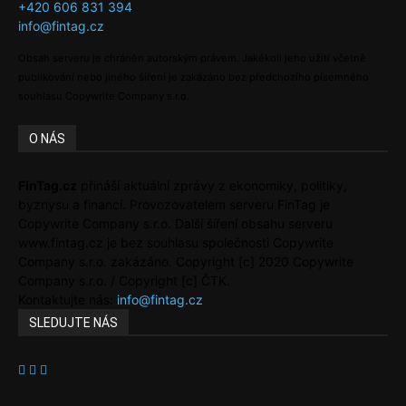
+420 606 831 394
info@fintag.cz
Obsah serveru je chráněn autorským právem. Jakékoli jeho užití včetně
publikování nebo jiného šíření je zakázáno bez předchozího písemného
souhlasu Copywrite Company s.r.o.
O NÁS
FinTag.cz
přináší aktuální zprávy z ekonomiky, politiky,
byznysu a financí. Provozovatelem serveru FinTag je
Copywrite Company s.r.o. Další šíření obsahu serveru
www.fintag.cz je bez souhlasu společnosti Copywrite
Company s.r.o. zakázáno. Copyright [c] 2020 Copywrite
Company s.r.o. / Copyright [c] ČTK.
Kontaktujte nás:
info@fintag.cz
SLEDUJTE NÁS