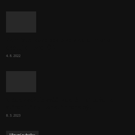
Za místenkové peklo ve vlacích mohou
cestující, tvrdí ČD
4. 8. 2022
Vláda zvažuje vyšší zdanění chudých a
střední třídy. Bohaté nechá být
8. 3. 2023