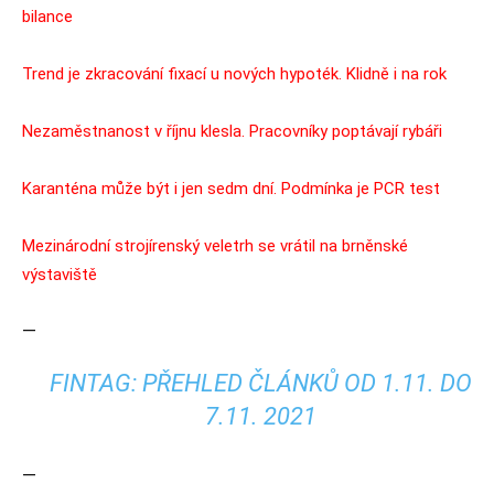
bilance
Trend je zkracování fixací u nových hypoték. Klidně i na rok
Nezaměstnanost v říjnu klesla. Pracovníky poptávají rybáři
Karanténa může být i jen sedm dní. Podmínka je PCR test
Mezinárodní strojírenský veletrh se vrátil na brněnské
výstaviště
—
FINTAG: PŘEHLED ČLÁNKŮ OD 1.11. DO
7.11. 2021
—