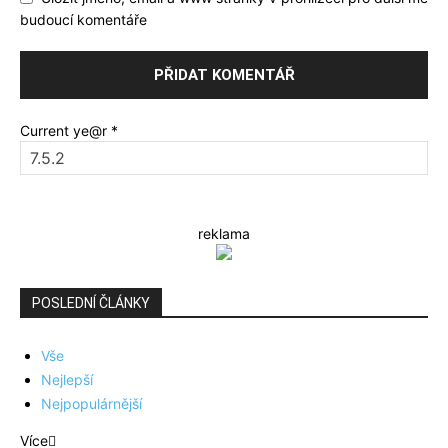
budoucí komentáře
Current ye@r
*
reklama
POSLEDNÍ ČLÁNKY
Vše
Nejlepší
Nejpopulárnější
Více