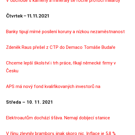
V obchodě s kameny a minerály se ročně protočí miliardy
Čtvrtek – 11. 11. 2021
Banky tipují mírné posílení koruny a nízkou nezaměstnanost
Zdeněk Raus přešel z CTP do Demaco Tomáše Budaře
Chceme lepší školství i trh práce, říkají německé firmy v
Česku
APS má nový fond kvalifikovaných investorů na
Středa – 10. 11. 2021
Elektroautům dochází šťáva. Nemají dobíjecí stanice
V říjnu zlevnily brambory, jinak skoro nic. Inflace je 5,8 %