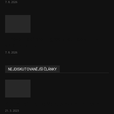
7. 8. 2026
Eurokomisař pro migraci zjistil, co v EU ví
většina lidí už...
7. 8. 2026
NEJDISKUTOVANĚJŠÍ ČLÁNKY
Komentář: Hanba Vám, prezidente Pavle…
21. 3. 2023