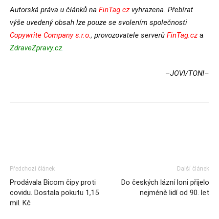
Autorská práva u článků na
FinTag.cz
vyhrazena. Přebírat
výše uvedený obsah lze pouze se svolením společnosti
Copywrite Company s.r.o.
, provozovatele serverů
FinTag.cz
a
ZdraveZpravy.cz
.
–
JOVI/TONI–
Předchozí článek
Další článek
Prodávala Bicom čipy proti
Do českých lázní loni přijelo
covidu. Dostala pokutu 1,15
nejméně lidí od 90. let
mil. Kč