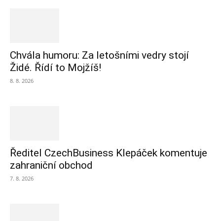
Chvála humoru: Za letošními vedry stojí
Židé. Řídí to Mojžíš!
8. 8. 2026
Ředitel CzechBusiness Klepáček komentuje
zahraniční obchod
7. 8. 2026