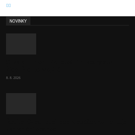
NOVINKY
Chvála humoru: Za letošními vedry stojí
Židé. Řídí to Mojžíš!
8. 8. 2026
Ředitel CzechBusiness Klepáček komentuje
zahraniční obchod