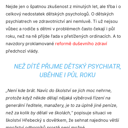
Nejde jen o špatnou zkušenost z minulých let, ale třba i o
celkový nedostatek dětských psychologů. O dětských
psychiatrech ve zdravotnictví ani nemluvě. Ti už nejsou
vůbec a rodiče s dětmi v problémech často čekají i půl
roku, než na ně přijde řada v přetížených ordinacích. A to
navzdory proklamované
reformě duševního zdraví
předchozí vlády.
NEŽ DÍTĚ PŘIJME DĚTSKÝ PSYCHIATR,
UBĚHNE I PŮL ROKU
„Není kde brát. Navíc do školství se jich moc nehrne,
protože když někde dělají nějaká výběrová řízení na
generální ředitele, manažery, je to za úplně jiné peníze,
než za kolik by dělali ve školách,“
popisuje situaci ve
školství Hřebecký s dovětkem, že sehnat najednou větší
množství odborníků prostě není možné.