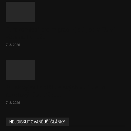
Eurokomisař pro migraci zjistil, co v EU ví
většina lidí už...
7. 8. 2026
Musk vyjevil další ze svých vizí. Je to
raketový růst tržeb...
7. 8. 2026
NEJDISKUTOVANĚJŠÍ ČLÁNKY