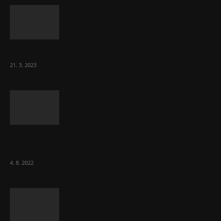
Komentář: Hanba Vám, prezidente Pavle…
21. 3. 2023
Za místenkové peklo ve vlacích mohou
cestující, tvrdí ČD
4. 8. 2022