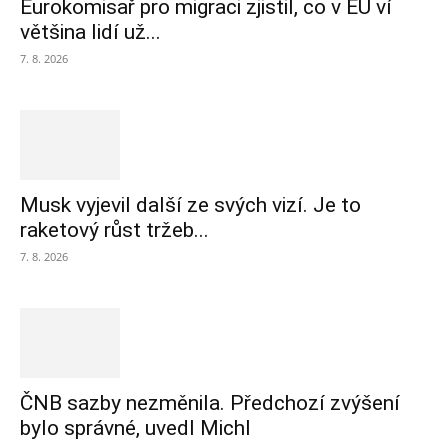
Eurokomisař pro migraci zjistil, co v EU ví
většina lidí už...
7. 8. 2026
Musk vyjevil další ze svých vizí. Je to
raketový růst tržeb...
7. 8. 2026
ČNB sazby nezměnila. Předchozí zvýšení
bylo správné, uvedl Michl