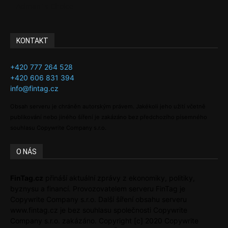
Adman´s Choice
KONTAKT
+420 777 264 528
+420 606 831 394
info@fintag.cz
Obsah serveru je chráněn autorským právem. Jakékoli jeho užití včetně
publikování nebo jiného šíření je zakázáno bez předchozího písemného
souhlasu Copywrite Company s.r.o.
O NÁS
FinTag.cz
přináší aktuální zprávy z ekonomiky, politiky,
byznysu a financí. Provozovatelem serveru FinTag je
Copywrite Company s.r.o. Další šíření obsahu serveru
www.fintag.cz je bez souhlasu společnosti Copywrite
Company s.r.o. zakázáno. Copyright [c] 2020 Copywrite