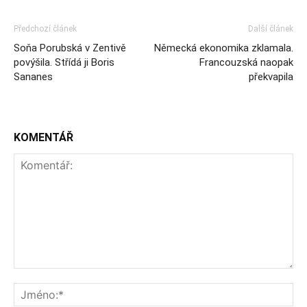
Předchozí článek
Další článek
Soňa Porubská v Zentivě
Německá ekonomika zklamala.
povýšila. Střídá ji Boris
Francouzská naopak
Sananes
překvapila
KOMENTÁŘ