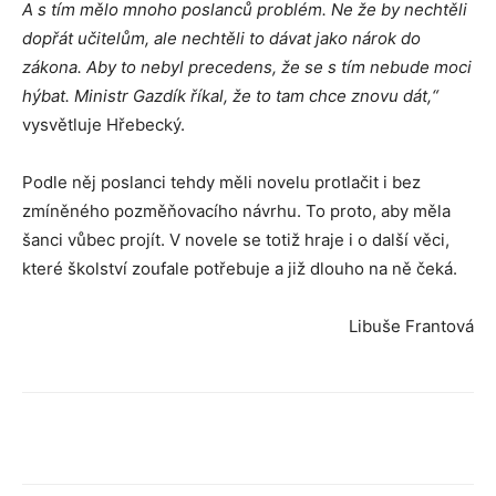
A s tím mělo mnoho poslanců problém. Ne že by nechtěli
dopřát učitelům, ale nechtěli to dávat jako nárok do
zákona. Aby to nebyl precedens, že se s tím nebude moci
hýbat. Ministr Gazdík říkal, že to tam chce znovu dát,“
vysvětluje Hřebecký.
Podle něj poslanci tehdy měli novelu protlačit i bez
zmíněného pozměňovacího návrhu. To proto, aby měla
šanci vůbec projít. V novele se totiž hraje i o další věci,
které školství zoufale potřebuje a již dlouho na ně čeká.
Libuše Frantová