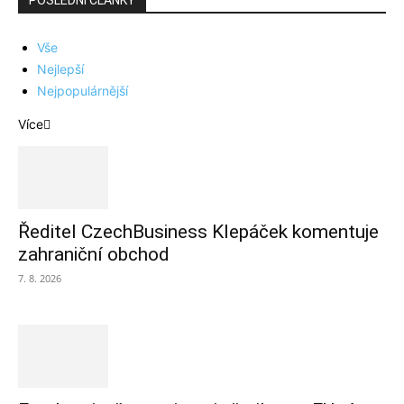
POSLEDNÍ ČLÁNKY
Vše
Nejlepší
Nejpopulárnější
Více
Ředitel CzechBusiness Klepáček komentuje
zahraniční obchod
7. 8. 2026