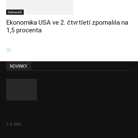
Zahraničí
Ekonomika USA ve 2. čtvrtletí zpomalila na
1,5 procenta
NOVINKY
Ředitel CzechBusiness Klepáček komentuje
zahraniční obchod
7. 8. 2026