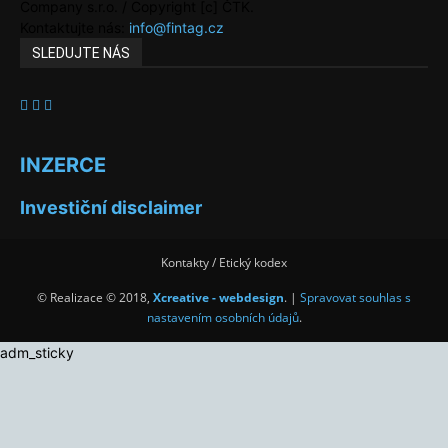
Company s.r.o. / Copyright [c] ČTK.
Kontaktujte nás:
info@fintag.cz
SLEDUJTE NÁS
INZERCE
Investiční disclaimer
Kontakty / Etický kodex
© Realizace © 2018,
Xcreative - webdesign
. |
Spravovat souhlas s
nastavením osobních údajů
.
adm_sticky