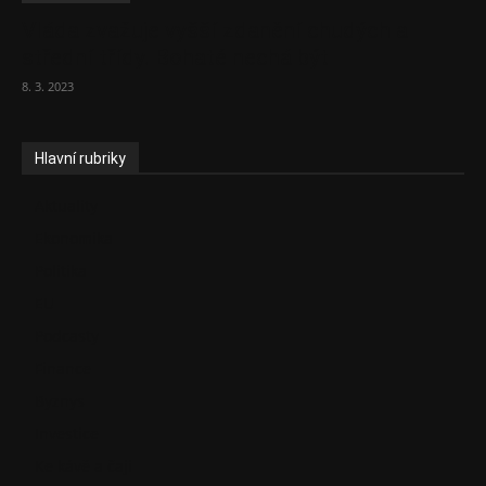
Vláda zvažuje vyšší zdanění chudých a
střední třídy. Bohaté nechá být
8. 3. 2023
Hlavní rubriky
Aktuality
Ekonomika
Politika
EU
Podcasty
Finance
Byznys
Investice
Ke kávě a čaji