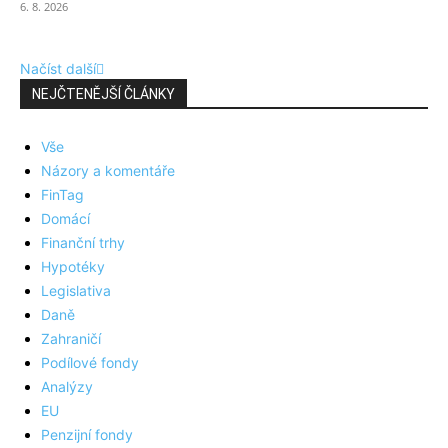
6. 8. 2026
Načíst další
NEJČTENĚJŠÍ ČLÁNKY
Vše
Názory a komentáře
FinTag
Domácí
Finanční trhy
Hypotéky
Legislativa
Daně
Zahraničí
Podílové fondy
Analýzy
EU
Penzijní fondy