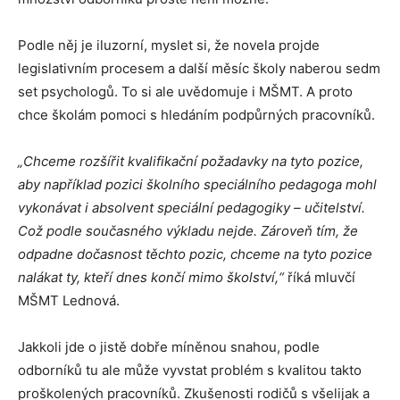
Podle něj je iluzorní, myslet si, že novela projde
legislativním procesem a další měsíc školy naberou sedm
set psychologů. To si ale uvědomuje i MŠMT. A proto
chce školám pomoci s hledáním podpůrných pracovníků.
„Chceme rozšířit kvalifikační požadavky na tyto pozice,
aby například pozici školního speciálního pedagoga mohl
vykonávat i absolvent speciální pedagogiky – učitelství.
Což podle současného výkladu nejde. Zároveň tím, že
odpadne dočasnost těchto pozic, chceme na tyto pozice
nalákat ty, kteří dnes končí mimo školství,“
říká mluvčí
MŠMT Lednová.
Jakkoli jde o jistě dobře míněnou snahou, podle
odborníků tu ale může vyvstat problém s kvalitou takto
proškolených pracovníků. Zkušenosti rodičů s všelijak a