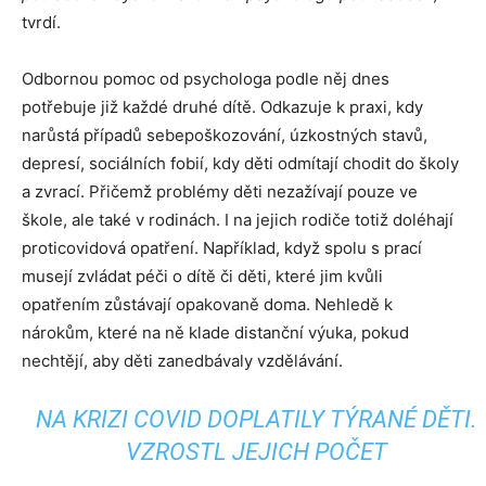
tvrdí.
Odbornou pomoc od psychologa podle něj dnes
potřebuje již každé druhé dítě. Odkazuje k praxi, kdy
narůstá případů sebepoškozování, úzkostných stavů,
depresí, sociálních fobií, kdy děti odmítají chodit do školy
a zvrací. Přičemž problémy děti nezažívají pouze ve
škole, ale také v rodinách. I na jejich rodiče totiž doléhají
proticovidová opatření. Například, když spolu s prací
musejí zvládat péči o dítě či děti, které jim kvůli
opatřením zůstávají opakovaně doma. Nehledě k
nárokům, které na ně klade distanční výuka, pokud
nechtějí, aby děti zanedbávaly vzdělávání.
NA KRIZI COVID DOPLATILY TÝRANÉ DĚTI.
VZROSTL JEJICH POČET