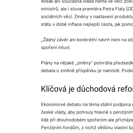
Avšak ani současná vláda nemá ve věci zcela
ministrů, ale i slova premiéra Petra Fialy [O
sociálních věcí. Změny v nastavení produktu 
státu v době inflace nejlepší cesta, jak po
„Žádný závěr ani konkrétní návrh není na sto
spoření mluví.
Plány na nějaké „změny“ potvrdila předse
debata o změně příspěvku je namístě. Podle 
Klíčová je důchodová ref
Ekonomové debatu na téma státní podpora u 
české vlády, aby pohnuly hlavně s penzijním 
lidé při dlouhodobém spořením ale přicházejí
Penzijním fondům, z nichž většinu vlastní b