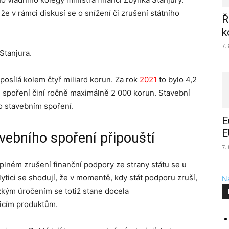
že v rámci diskusí se o snížení či zrušení státního
Ř
k
7.
Stanjura.
posílá kolem čtyř miliard korun. Za rok
2021
to bylo 4,2
m spoření činí ročně maximálně 2 000 korun. Stavební
o stavebním spoření.
E
E
vebního spoření připouští
7.
lném zrušení finanční podpory ze strany státu se u
tici se shodují, že v momentě, kdy stát podporu zruší,
Na
zkým úročením se totiž stane docela
icím produktům.