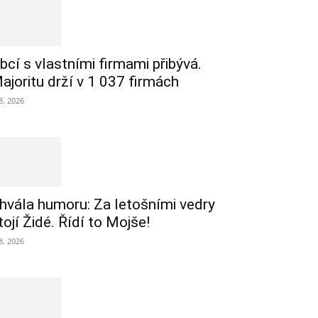
bcí s vlastními firmami přibývá.
ajoritu drží v 1 037 firmách
 8. 2026
hvála humoru: Za letošními vedry
tojí Židé. Řídí to Mojše!
 8. 2026