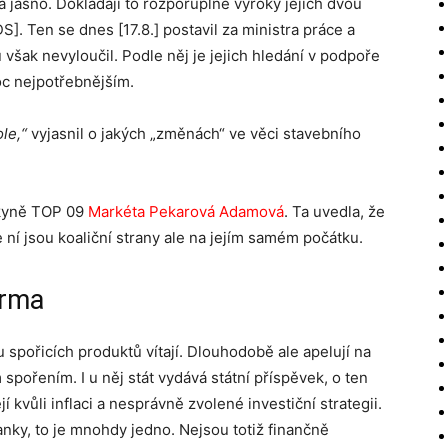
 jasno. Dokládají to rozporuplné výroky jejích dvou
DS]. Ten se dnes [17.8.] postavil za ministra práce a
však nevyloučil. Podle něj je jejich hledání v podpoře
moc nejpotřebnějším.
le,“
vyjasnil o jakých „změnách“ ve věci stavebního
dkyně TOP 09
Markéta Pekarová Adamová
. Ta uvedla, že
ní jsou koaliční strany ale na jejím samém počátku.
orma
spořicích produktů vítají. Dlouhodobě ale apelují na
spořením. I u něj stát vydává státní příspěvek, o ten
 kvůli inflaci a nesprávně zvolené investiční strategii.
anky, to je mnohdy jedno. Nejsou totiž finančně