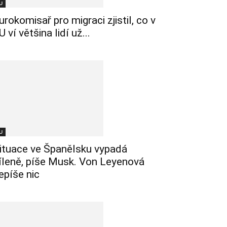
U
urokomisař pro migraci zjistil, co v
U ví většina lidí už...
U
ituace ve Španělsku vypadá
íleně, píše Musk. Von Leyenová
epíše nic