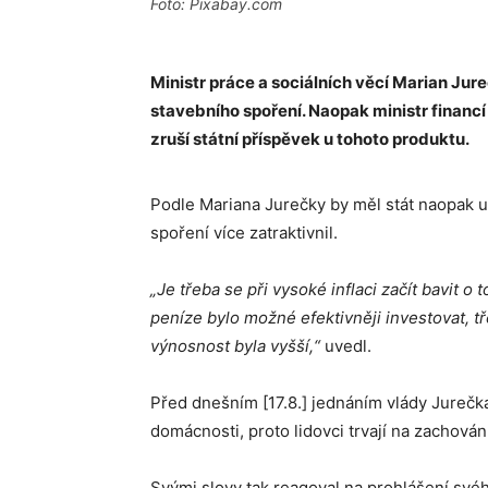
Foto: Pixabay.com
Ministr práce a sociálních věcí Marian Ju
stavebního spoření. Naopak ministr financ
zruší státní příspěvek u tohoto produktu.
Podle Mariana Jurečky by měl stát naopak uči
spoření více zatraktivnil.
„Je třeba se při vysoké inflaci začít bavit o
peníze bylo možné efektivněji investovat, t
výnosnost byla vyšší,“
uvedl.
Před dnešním [17.8.] jednáním vlády Jurečka 
domácnosti, proto lidovci trvají na zachován
Svými slovy tak reagoval na prohlášení svéh