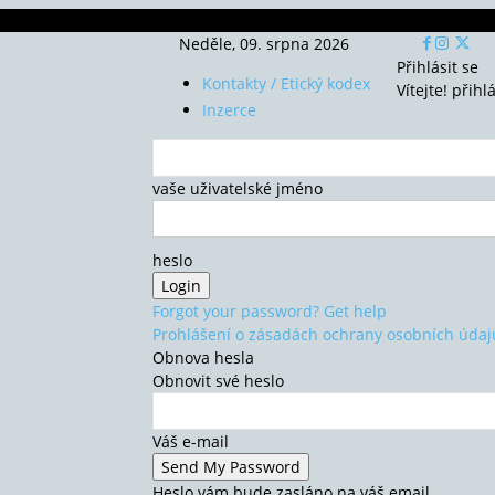
Neděle, 09. srpna 2026
Přihlásit se
Kontakty / Etický kodex
Vítejte! přihl
Inzerce
vaše uživatelské jméno
heslo
Forgot your password? Get help
Prohlášení o zásadách ochrany osobních údaj
Obnova hesla
Obnovit své heslo
Váš e-mail
Heslo vám bude zasláno na váš email