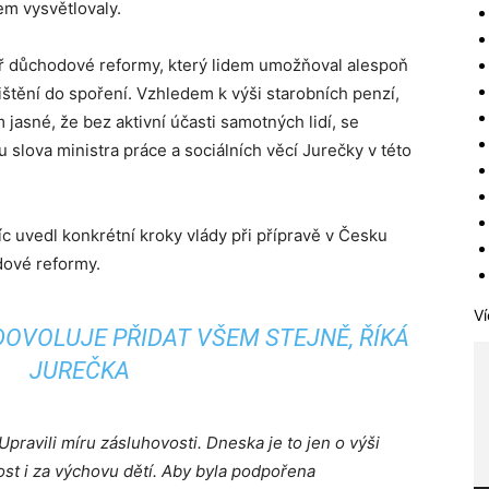
em vysvětlovaly.
pilíř důchodové reformy, který lidem umožňoval alespoň
štění do spoření. Vzhledem k výši starobních penzí,
 jasné, že bez aktivní účasti samotných lidí, se
 slova ministra práce a sociálních věcí Jurečky v této
c uvedl konkrétní kroky vlády při přípravě v Česku
dové reformy.
Ví
DOVOLUJE PŘIDAT VŠEM STEJNĚ, ŘÍKÁ
JUREČKA
Upravili míru zásluhovosti. Dneska je to jen o výši
st i za výchovu dětí. Aby byla podpořena