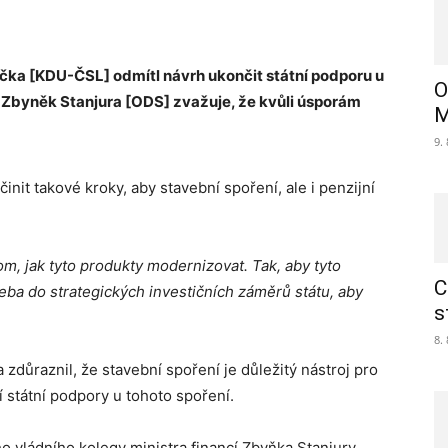
rečka [KDU-ČSL] odmítl návrh ukončit státní podporu u
O
í Zbyněk Stanjura [ODS] zvažuje, že kvůli úsporám
M
9.
nit takové kroky, aby stavební spoření, ale i penzijní
 tom, jak tyto produkty modernizovat. Tak, aby tyto
C
řeba do strategických investičních záměrů státu, aby
s
8.
zdůraznil, že stavební spoření je důležitý nástroj pro
í státní podpory u tohoto spoření.
o vládního kolegy ministra financí Zbyňka Stanjury.