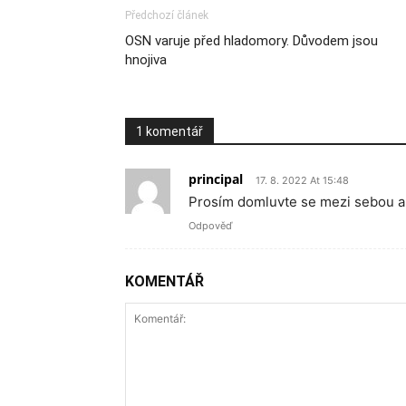
Předchozí článek
OSN varuje před hladomory. Důvodem jsou
hnojiva
1 komentář
principal
17. 8. 2022 At 15:48
Prosím domluvte se mezi sebou a 
Odpověď
KOMENTÁŘ