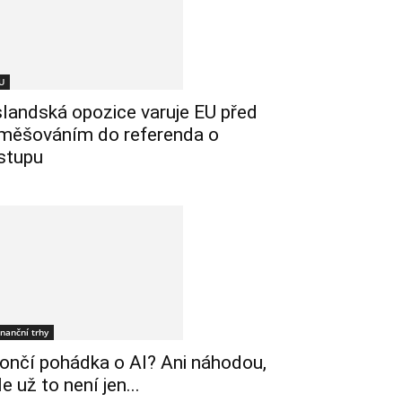
U
slandská opozice varuje EU před
měšováním do referenda o
stupu
inanční trhy
ončí pohádka o AI? Ani náhodou,
le už to není jen...