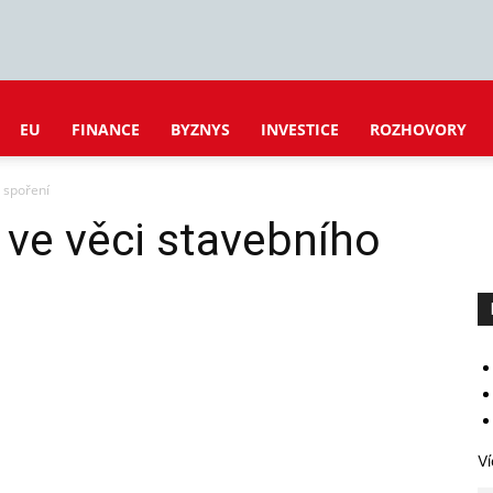
EU
FINANCE
BYZNYS
INVESTICE
ROZHOVORY
o spoření
í ve věci stavebního
Ví