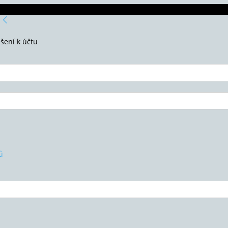
ášení k účtu
ů