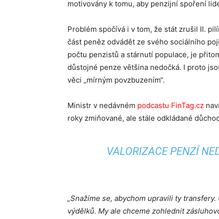
motivovány k tomu, aby penzijní spoření lid
Problém spočívá i v tom, že stát zrušil II. 
část peněz odvádět ze svého sociálního poji
počtu penzistů a stárnutí populace, je přitom
důstojné penze většina nedočká. I proto jsou
věci „mírným povzbuzením“.
Ministr v nedávném
podcastu FinTag.cz
naví
roky zmiňované, ale stále odkládané důcho
VALORIZACE PENZÍ NE
„Snažíme se, abychom upravili ty transfery. 
výdělků. My ale chceme zohlednit zásluhovo