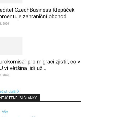
editel CzechBusiness Klepáček
omentuje zahraniční obchod
 8. 2026
urokomisař pro migraci zjistil, co v
U ví většina lidí už...
 8. 2026
číst další
NEJČTENĚJŠÍ ČLÁNKY
Vše