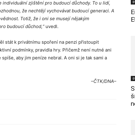
E
ndividuální zjištění pro budoucí důchody. To u lidí,
zhodnou, že nechtějí vychovávat budoucí generaci. A
E
ovědnost. Totiž, že i oni se musejí nějakým
E
 pro budoucí důchod,“
uvedl.
ěl stát k privátnímu spoření na penzi přistoupit
aktivní podmínky, pravidla hry. Přičemž není nutné ani
 spíše, aby jim peníze nebral. A oni si je tak sami a
E
–ČTK/DNA–
S
š
n