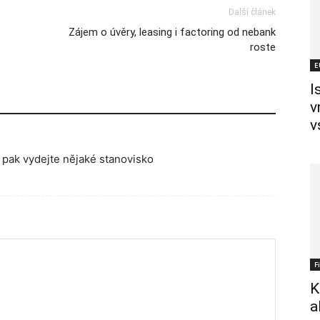
Další článek
Zájem o úvěry, leasing i factoring od nebank
roste
E
I
v
v
pak vydejte nějaké stanovisko
F
K
a