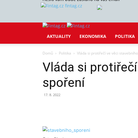
fintag.cz
AKTUALITY
EKONOMIKA
POLITIKA
Domů
Politika
Vláda si protiřečí ve věci stavebníh
Vláda si protiřeč
spoření
17. 8. 2022
Sdílet