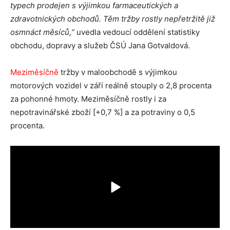
typech prodejen s výjimkou farmaceutických a
zdravotnických obchodů. Těm tržby rostly nepřetržitě již
osmnáct měsíců,“
uvedla vedoucí oddělení statistiky
obchodu, dopravy a služeb ČSÚ Jana Gotvaldová.
Meziměsíčně
tržby v maloobchodě s výjimkou
motorových vozidel v září reálně stouply o 2,8 procenta
za pohonné hmoty. Meziměsíčně rostly i za
nepotravinářské zboží [+0,7 %] a za potraviny o 0,5
procenta.