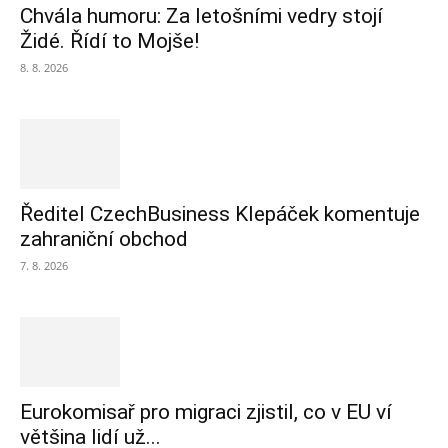
Chvála humoru: Za letošními vedry stojí
Židé. Řídí to Mojše!
8. 8. 2026
Ředitel CzechBusiness Klepáček komentuje
zahraniční obchod
7. 8. 2026
Eurokomisař pro migraci zjistil, co v EU ví
většina lidí už...