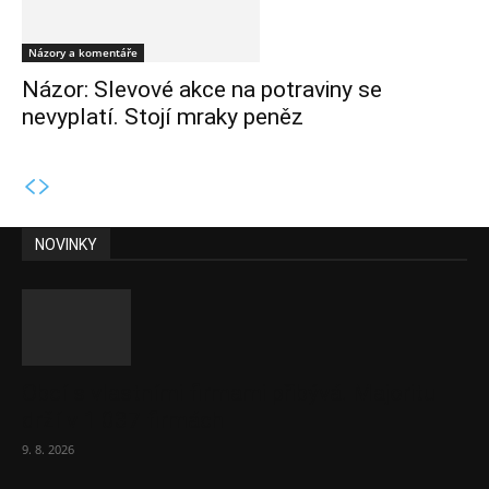
Názory a komentáře
Názor: Slevové akce na potraviny se
nevyplatí. Stojí mraky peněz
NOVINKY
Obcí s vlastními firmami přibývá. Majoritu
drží v 1 037 firmách
9. 8. 2026