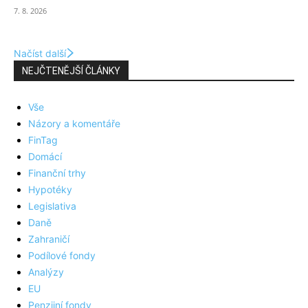
7. 8. 2026
Načíst další
NEJČTENĚJŠÍ ČLÁNKY
Vše
Názory a komentáře
FinTag
Domácí
Finanční trhy
Hypotéky
Legislativa
Daně
Zahraničí
Podílové fondy
Analýzy
EU
Penzijní fondy