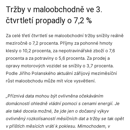
Tržby v maloobchodně ve 3.
čtvrtletí propadly o 7,2 %
Za celé třetí čtvrtletí se maloobchodní tržby snížily reálně
meziročně o 7,2 procenta. Příjmy za pohonné hmoty
klesly o 10,2 procenta, za nepotravinářské zboží o 7,6
procenta a za potraviny o 5,6 procenta. Za prodej a
opravy motorových vozidel se snížily o 3,7 procenta.
Podle Jiřího Polanského aktuální zářijový meziměsíční
růst maloobchodu může mít více vysvětlení.
„Příznivá data mohou být ovlivněna očekáváním
domácností ohledně vládní pomoci s cenami energií. Je
ale také docela možné, že jde jen o dočasný výkyv
ovlivněný rozkolísaností měsíčních dat a tržby se tak opět
v příštích měsících vrátí k poklesu. Mimochodem, v