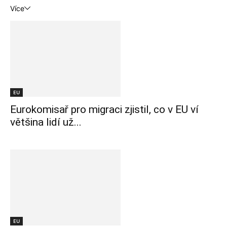
Více
EU
Eurokomisař pro migraci zjistil, co v EU ví
většina lidí už...
EU