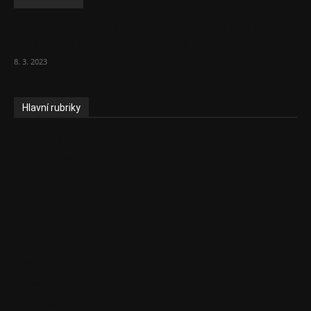
Vláda zvažuje vyšší zdanění chudých a
střední třídy. Bohaté nechá být
8. 3. 2023
Hlavní rubriky
Aktuality
Ekonomika
Politika
EU
Podcasty
Finance
Byznys
Investice
Ke kávě a čaji