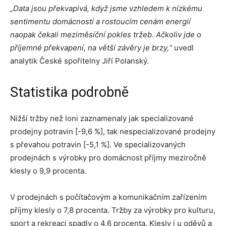
„Data jsou překvapivá, když jsme vzhledem k nízkému
sentimentu domácností a rostoucím cenám energií
naopak čekali meziměsíční pokles tržeb. Ačkoliv jde o
příjemné překvapení, na větší závěry je brzy,“
uvedl
analytik České spořitelny Jiří Polanský.
Statistika podrobně
Nižší tržby než loni zaznamenaly jak specializované
prodejny potravin [-9,6 %], tak nespecializované prodejny
s převahou potravin [-5,1 %]. Ve specializovaných
prodejnách s výrobky pro domácnost příjmy meziročně
klesly o 9,9 procenta.
V prodejnách s počítačovým a komunikačním zařízením
příjmy klesly o 7,8 procenta. Tržby za výrobky pro kulturu,
sport a rekreaci spadly o 4,6 procenta. Klesly i u oděvů a