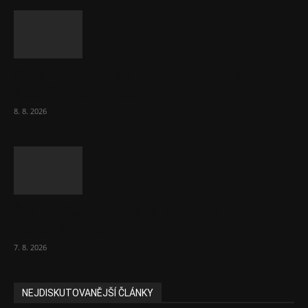
Chvála humoru: Za letošními vedry stojí
Židé. Řídí to Mojše!
8. 8. 2026
Ředitel CzechBusiness Klepáček komentuje
zahraniční obchod
7. 8. 2026
NEJDISKUTOVANĚJŠÍ ČLÁNKY