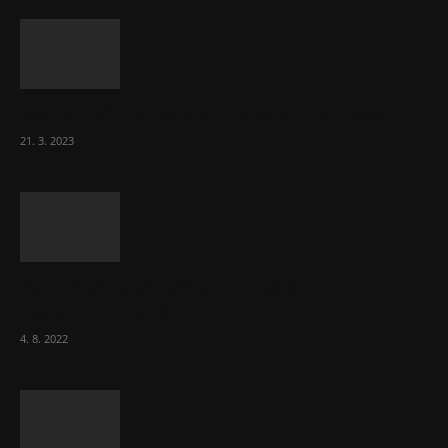
Komentář: Hanba Vám, prezidente Pavle…
21. 3. 2023
Za místenkové peklo ve vlacích mohou
cestující, tvrdí ČD
4. 8. 2022