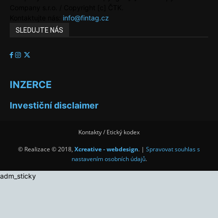
Company s.r.o. / Copyright [c] ČTK.
Kontaktujte nás:
info@fintag.cz
SLEDUJTE NÁS
INZERCE
Investiční disclaimer
Kontakty / Etický kodex
© Realizace © 2018,
Xcreative - webdesign
. |
Spravovat souhlas s
nastavením osobních údajů
.
adm_sticky