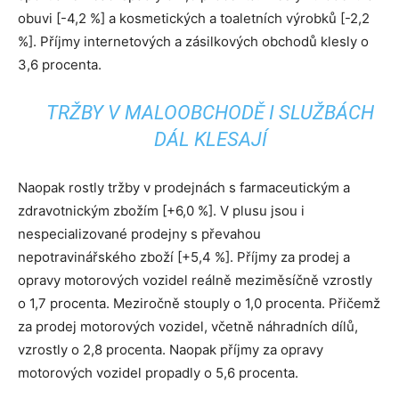
obuvi [-4,2 %] a kosmetických a toaletních výrobků [-2,2
%]. Příjmy internetových a zásilkových obchodů klesly o
3,6 procenta.
TRŽBY V MALOOBCHODĚ I SLUŽBÁCH
DÁL KLESAJÍ
Naopak rostly tržby v prodejnách s farmaceutickým a
zdravotnickým zbožím [+6,0 %]. V plusu jsou i
nespecializované prodejny s převahou
nepotravinářského zboží [+5,4 %]. Příjmy za prodej a
opravy motorových vozidel reálně meziměsíčně vzrostly
o 1,7 procenta. Meziročně stouply o 1,0 procenta. Přičemž
za prodej motorových vozidel, včetně náhradních dílů,
vzrostly o 2,8 procenta. Naopak příjmy za opravy
motorových vozidel propadly o 5,6 procenta.