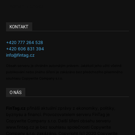
Adman´s Choice
KONTAKT
+420 777 264 528
+420 606 831 394
info@fintag.cz
Obsah serveru je chráněn autorským právem. Jakékoli jeho užití včetně
publikování nebo jiného šíření je zakázáno bez předchozího písemného
souhlasu Copywrite Company s.r.o.
O NÁS
FinTag.cz
přináší aktuální zprávy z ekonomiky, politiky,
byznysu a financí. Provozovatelem serveru FinTag je
Copywrite Company s.r.o. Další šíření obsahu serveru
www.fintag.cz je bez souhlasu společnosti Copywrite
Company s.r.o. zakázáno. Copyright [c] 2020 Copywrite