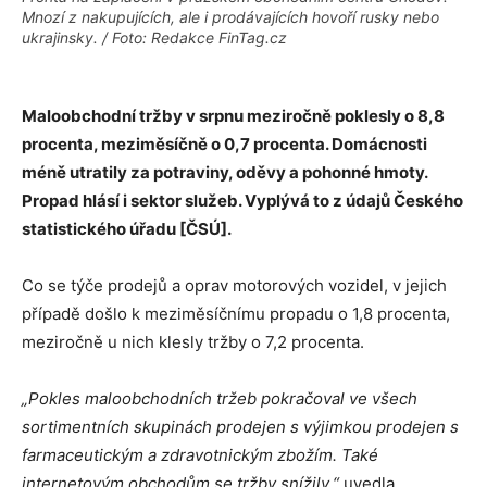
Mnozí z nakupujících, ale i prodávajících hovoří rusky nebo
ukrajinsky. / Foto: Redakce FinTag.cz
Maloobchodní tržby v srpnu meziročně poklesly o 8,8
procenta, meziměsíčně o 0,7 procenta. Domácnosti
méně utratily za potraviny, oděvy a pohonné hmoty.
Propad hlásí i sektor služeb. Vyplývá to z údajů Českého
statistického úřadu [ČSÚ].
Co se týče prodejů a oprav motorových vozidel, v jejich
případě došlo k meziměsíčnímu propadu o 1,8 procenta,
meziročně u nich klesly tržby o 7,2 procenta.
„Pokles maloobchodních tržeb pokračoval ve všech
sortimentních skupinách prodejen s výjimkou prodejen s
farmaceutickým a zdravotnickým zbožím. Také
internetovým obchodům se tržby snížily,“
uvedla