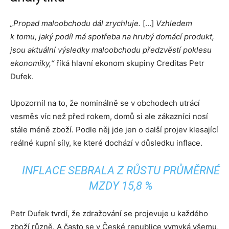
„Propad maloobchodu dál zrychluje.
[…]
Vzhledem
k tomu, jaký podíl má spotřeba na hrubý domácí produkt,
jsou aktuální výsledky maloobchodu předzvěstí poklesu
ekonomiky,“
říká hlavní ekonom skupiny Creditas Petr
Dufek.
Upozornil na to, že nominálně se v obchodech utrácí
vesměs víc než před rokem, domů si ale zákazníci nosí
stále méně zboží. Podle něj jde jen o další projev klesající
reálné kupní síly, ke které dochází v důsledku inflace.
INFLACE SEBRALA Z RŮSTU PRŮMĚRNÉ
MZDY 15,8 %
Petr Dufek tvrdí, že zdražování se projevuje u každého
zboží různě. A často se v České republice vymyká všemu,