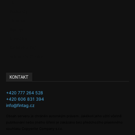
EU
Podcasty
Finance
Byznys
Investice
Ke kávě a čaji
Adman´s Choice
KONTAKT
+420 777 264 528
+420 606 831 394
info@fintag.cz
Obsah serveru je chráněn autorským právem. Jakékoli jeho užití včetně
publikování nebo jiného šíření je zakázáno bez předchozího písemného
souhlasu Copywrite Company s.r.o.