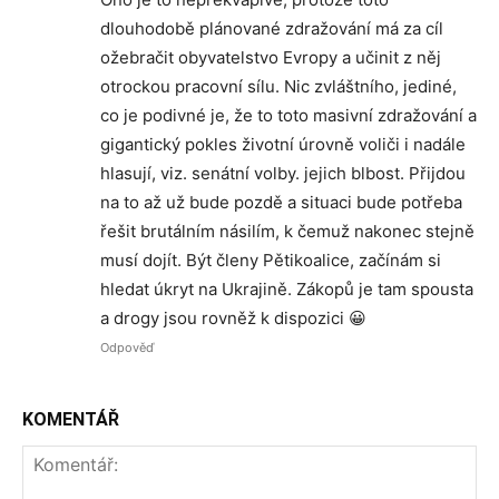
dlouhodobě plánované zdražování má za cíl
ožebračit obyvatelstvo Evropy a učinit z něj
otrockou pracovní sílu. Nic zvláštního, jediné,
co je podivné je, že to toto masivní zdražování a
gigantický pokles životní úrovně voliči i nadále
hlasují, viz. senátní volby. jejich blbost. Přijdou
na to až už bude pozdě a situaci bude potřeba
řešit brutálním násilím, k čemuž nakonec stejně
musí dojít. Být členy Pětikoalice, začínám si
hledat úkryt na Ukrajině. Zákopů je tam spousta
a drogy jsou rovněž k dispozici 😀
Odpověď
KOMENTÁŘ