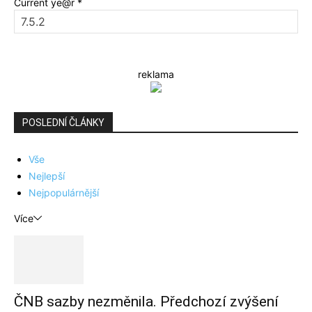
Current ye@r
*
reklama
POSLEDNÍ ČLÁNKY
Vše
Nejlepší
Nejpopulárnější
Více
ČNB sazby nezměnila. Předchozí zvýšení