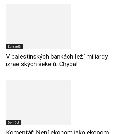
Zahraničí
V palestinských bankách leží miliardy
izraelských šekelů. Chyba!
Domácí
Komentář: Není ekonom jako ekonom,