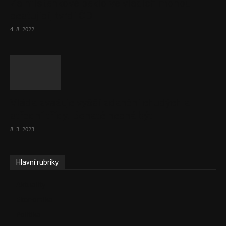
Za místenkové peklo ve vlacích mohou
cestující, tvrdí ČD
4. 8. 2022
Vláda zvažuje vyšší zdanění chudých a
střední třídy. Bohaté nechá být
8. 3. 2023
Hlavní rubriky
Aktuality
Ekonomika
Politika