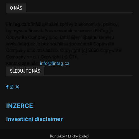
O NÁS
FinTag.cz
přináší aktuální zprávy z ekonomiky, politiky,
byznysu a financí. Provozovatelem serveru FinTag je
Copywrite Company s.r.o. Další šíření obsahu serveru
www.fintag.cz je bez souhlasu společnosti Copywrite
Company s.r.o. zakázáno. Copyright [c] 2020 Copywrite
Company s.r.o. / Copyright [c] ČTK.
Kontaktujte nás:
info@fintag.cz
SLEDUJTE NÁS
INZERCE
Investiční disclaimer
Kontakty / Etický kodex