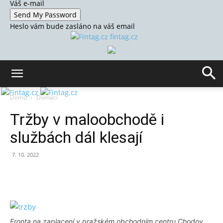
Váš e-mail
Heslo vám bude zasláno na váš email
fintag.cz
Domů
Domácí
Tržby v maloobchodě i
službách dál klesají
7. 10. 2022
Fronta na zaplacení v pražském obchodním centru Chodov.