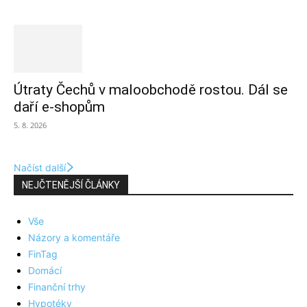
Útraty Čechů v maloobchodě rostou. Dál se
daří e-shopům
5. 8. 2026
Načíst další
NEJČTENĚJŠÍ ČLÁNKY
Vše
Názory a komentáře
FinTag
Domácí
Finanční trhy
Hypotéky