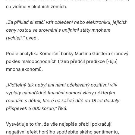
co vidíme v okolních zemích.
„Za příklad si stačí vzít oblečení nebo elektroniku, jejichž
ceny rostou ve srovnání s unijními státy mnohem
rychleji,“
uvedl.
Podle analytika Komerční banky Martina Gürtlera srpnový
pokles maloobchodních tržeb předčil predikce [-6,5]
mnoha ekonomů.
„Viditelný tak nebyl ani námi očekávaný pozitivní vliv
výplaty mimořádné finanční pomoci vlády některým
rodinám s dětmi, které na každé dítě do 18 let dostaly
příspěvek 5 000 korun,“
říká.
Vysvětluje to tím, že vše nejspíše přebil pokračují
negativní efekt horšího spotřebitelského sentimentu,