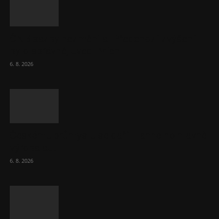
ČNB sazby nezměnila. Předchozí zvýšení
bylo správné, uvedl Michl
6. 8. 2026
Českému průmyslu se daří. Táhne ho hlavně
výroba aut
6. 8. 2026