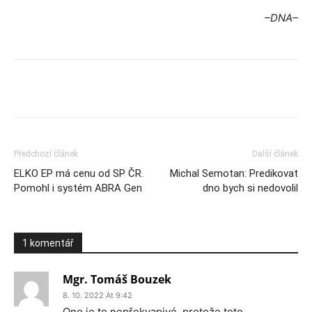
–DNA–
Předchozí článek
Další článek
ELKO EP má cenu od SP ČR.
Michal Semotan: Predikovat
Pomohl i systém ABRA Gen
dno bych si nedovolil
1 komentář
Mgr. Tomáš Bouzek
8. 10. 2022 At 9:42
Ono je to nepřekvapivé, protože toto