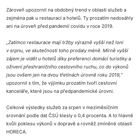
Zároveň upozornil na obdobný trend v oblasti služeb a
zejména pak u restaurací a hotelů. Ty prozatím nedosáhly
ani na úroveň před pandemií covidu v roce 2019.
„Zatímco restaurace mají tržby výrazně vyšší než loni
v srpnu, ve skutečnosti toho prodaly méně. Mírně vyšší
zájem je vidět u hotelů díky preferenci domácí turistiky a
oživení přeshraničního cestovního ruchu, co do výkonů
jsou ovšem jen na dvou třetinách úrovně roku 2019,“
upozornil s tím, že výjimku prozatím tvoří cestovní
kanceláře, které jsou na předpandemické úrovni.
Celkové výsledky služeb za srpen v meziměsíčním
srovnání podle dat ČSÚ klesly o 0,4 procenta. A to hlavně
kvůli poklesu výkonů v dopravě a rovněž zmíněné oblasti
HORECA.