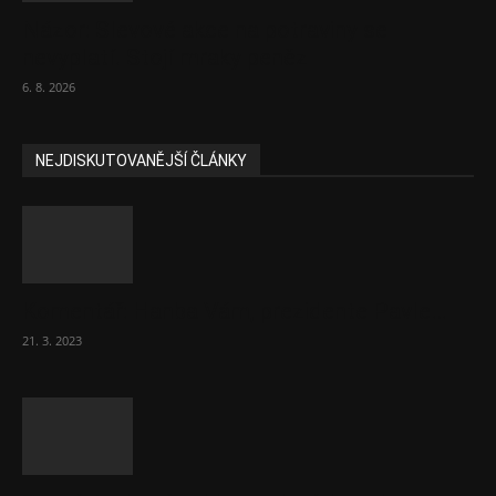
Názor: Slevové akce na potraviny se
nevyplatí. Stojí mraky peněz
6. 8. 2026
NEJDISKUTOVANĚJŠÍ ČLÁNKY
Komentář: Hanba Vám, prezidente Pavle…
21. 3. 2023