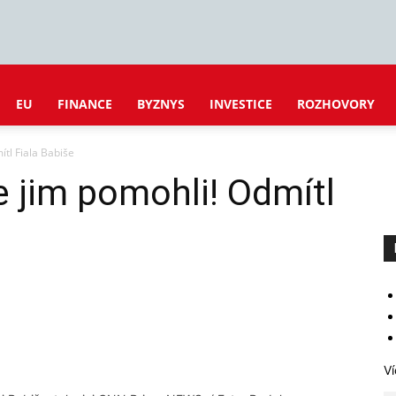
EU
FINANCE
BYZNYS
INVESTICE
ROZHOVORY
ítl Fiala Babiše
me jim pomohli! Odmítl
Ví