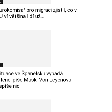
U
urokomisař pro migraci zjistil, co v
U ví většina lidí už...
U
ituace ve Španělsku vypadá
íleně, píše Musk. Von Leyenová
epíše nic