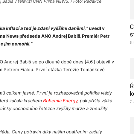
ej Babiš v televizi CNN Prima NEWS. / Foto: Redakce
C
ila inflací a teď je zdaní vyššími daněmi,“
uvedl v
s
ma News předseda ANO Andrej Babiš. Premiér Petr
8.
me jim pomohli.“
 Andrej Babiš se po dlouhé době dnes [4.6.] objevil v
em Petrem Fialou. První otázka Terezie Tománkové
Ř
ů celkem jasné. První je rozhazovačná politika vlády
k
která začala krachem
Bohemia Energy
, pak přišla válka
7.
 články obchodního řetězce zvýšily marže a zneužily
 vláda. Ceny potravin díky našim opatřením začaly