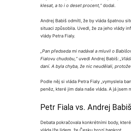
klesat, a to i o deset procent,“
dodal.
Andrej Babiš odmítl, že by vláda špatnou sit
situaci způsobila. Uvedl, že za jeho vlády 
vlády Petra Fialy.
„Pan předseda mi nadával a mluvil o Babišov
Fialovu chudobu,“
uvedl Andrej Babiš:
„Vlád
daní. A byla chyba, že nic neudělali, protože
Podle něj si vláda Petra Fialy „vymyslela bank
peněz, které jim dala naše vláda. A já jsem n
Petr Fiala vs. Andrej Babi
Debata pokračovala konkrétními body, které
vláda lže lidem, že Česku hrozí bankrot.