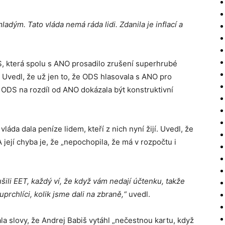
ladým. Tato vláda nemá ráda lidi. Zdanila je inflací a
DS, která spolu s ANO prosadilo zrušení superhrubé
 Uvedl, že už jen to, že ODS hlasovala s ANO pro
 ODS na rozdíl od ANO dokázala být konstruktivní
vláda dala peníze lidem, kteří z nich nyní žijí. Uvedl, že
 její chyba je, že „nepochopila, že má v rozpočtu i
ušili EET, každý ví, že když vám nedají účtenku, takže
 uprchlíci, kolik jsme dali na zbraně,“
uvedl.
la slovy, že Andrej Babiš vytáhl „nečestnou kartu, když