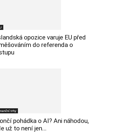
U
slandská opozice varuje EU před
měšováním do referenda o
stupu
inanční trhy
ončí pohádka o AI? Ani náhodou,
le už to není jen...