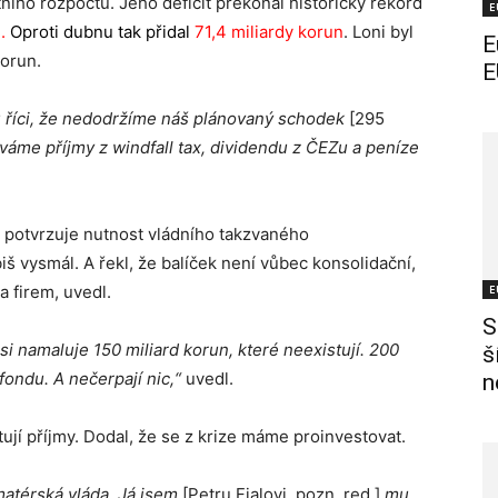
tního rozpočtu. Jeho deficit překonal historický rekord
E
n
.
Oproti dubnu tak přidal
71,4 miliardy korun
. Loni byl
E
korun.
E
u říci, že nedodržíme náš plánovaný schodek
[295
áme příjmy z windfall tax, dividendu z ČEZu a peníze
u potvrzuje nutnost vládního takzvaného
š vysmál. A řekl, že balíček není vůbec konsolidační,
a firem, uvedl.
E
S
si namaluje 150 miliard korun, které neexistují. 200
š
fondu. A nečerpají nic,“
uvedl.
n
ují příjmy. Dodal, že se z krize máme proinvestovat.
matérská vláda. Já jsem
[Petru Fialovi, pozn. red.]
mu