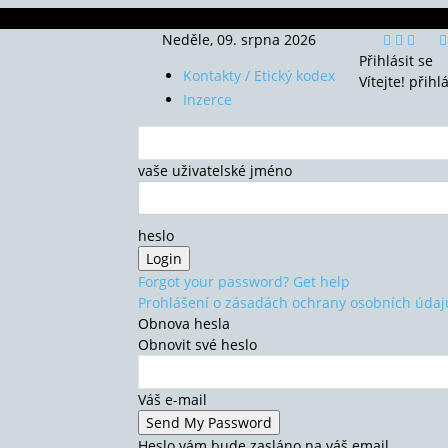
Neděle, 09. srpna 2026
Přihlásit se
Kontakty / Etický kodex
Vítejte! přihl
Inzerce
vaše uživatelské jméno
heslo
Forgot your password? Get help
Prohlášení o zásadách ochrany osobních údaj
Obnova hesla
Obnovit své heslo
Váš e-mail
Heslo vám bude zasláno na váš email