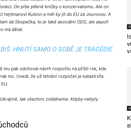
 funkci. On píše pěkné knížky o konzervatismu. Ale on
ci hejtmanovi Kubovi a měl by jít do EU za Jourovou. A
ť tam dá Skopečka, to je také asociální ODS, ale aspoň
E
co má dělat.
I
v
BIŠ. HNUTÍ SAMO O SOBĚ JE TRAGÉDIE
v
š mu pak odcitoval návrh rozpočtu na příští rok, kde
ak nic. Uvedl, že už letošní rozpočet je katastrofa.
 EU.
 Ukrajině, tak všechno zvládneme. Kdyby nebyly
F
K
důchodců
a