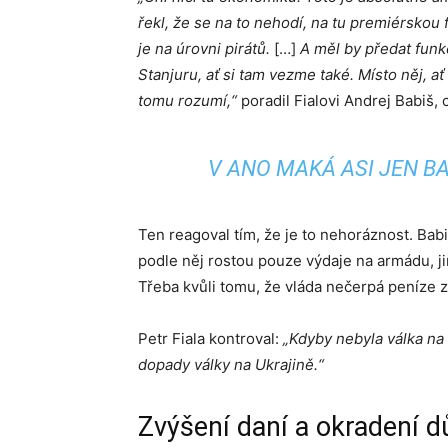
řekl, že se na to nehodí, na tu premiérskou
je na úrovni pirátů.
[…]
A měl by předat funk
Stanjuru, ať si tam vezme také. Místo něj, a
tomu rozumí,“
poradil Fialovi Andrej Babiš, 
V ANO MAKÁ ASI JEN BA
Ten reagoval tím, že je to nehoráznost. Babi
podle něj rostou pouze výdaje na armádu, jin
Třeba kvůli tomu, že vláda nečerpá peníze z
Petr Fiala kontroval:
„Kdyby nebyla válka na
dopady války na Ukrajině.“
Zvýšení daní a okradení 