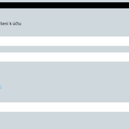
ášení k účtu
ů