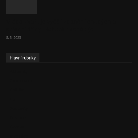
Vláda zvažuje vyšší zdanění chudých a
střední třídy. Bohaté nechá být
8. 3. 2023
Hlavní rubriky
Aktuality
Ekonomika
Politika
EU
Podcasty
Finance
Byznys
Investice