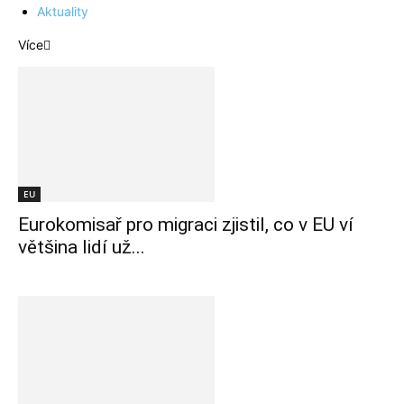
Aktuality
Více
EU
Eurokomisař pro migraci zjistil, co v EU ví
většina lidí už...