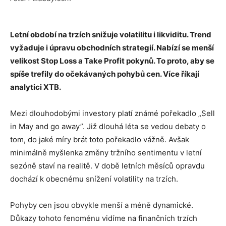
Letní období na trzích snižuje volatilitu i likviditu. Trend
vyžaduje i úpravu obchodních strategií. Nabízí se menší
velikost Stop Loss a Take Profit pokynů. To proto, aby se
spíše trefily do očekávaných pohybů cen. Více říkají
analytici XTB.
Mezi dlouhodobými investory platí známé pořekadlo „Sell
in May and go away”. Již dlouhá léta se vedou debaty o
tom, do jaké míry brát toto pořekadlo vážně. Avšak
minimálně myšlenka změny tržního sentimentu v letní
sezóně staví na realitě. V době letních měsíců opravdu
dochází k obecnému snížení volatility na trzích.
Pohyby cen jsou obvykle menší a méně dynamické.
Důkazy tohoto fenoménu vidíme na finančních trzích