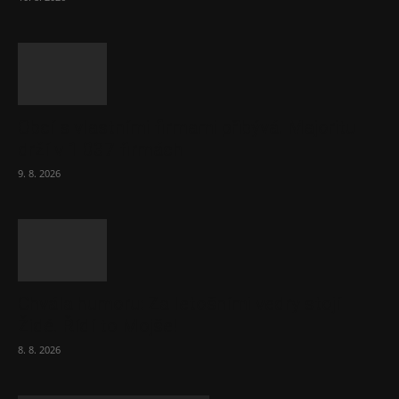
Obcí s vlastními firmami přibývá. Majoritu
drží v 1 037 firmách
9. 8. 2026
Chvála humoru: Za letošními vedry stojí
Židé. Řídí to Mojše!
8. 8. 2026