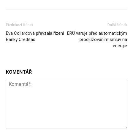
Předchozí článek
Další článek
Eva Collardová převzala řízení
ERÚ varuje před automatickým
Banky Creditas
prodlužováním smluv na
energie
KOMENTÁŘ