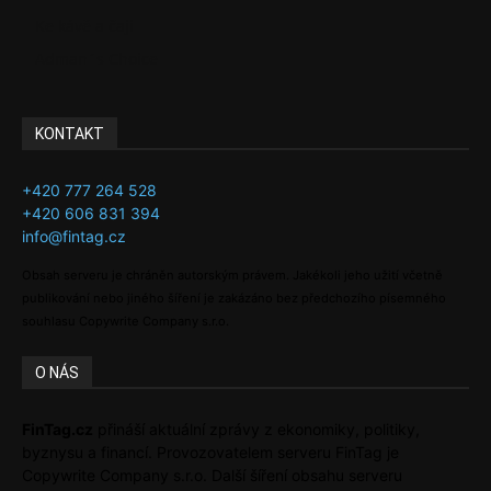
Ke kávě a čaji
Adman´s Choice
KONTAKT
+420 777 264 528
+420 606 831 394
info@fintag.cz
Obsah serveru je chráněn autorským právem. Jakékoli jeho užití včetně
publikování nebo jiného šíření je zakázáno bez předchozího písemného
souhlasu Copywrite Company s.r.o.
O NÁS
FinTag.cz
přináší aktuální zprávy z ekonomiky, politiky,
byznysu a financí. Provozovatelem serveru FinTag je
Copywrite Company s.r.o. Další šíření obsahu serveru