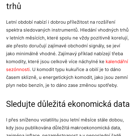
trhů
Letní období nabízí i dobrou příležitost na rozšíření
spektra sledovaných instrumentů. Hledání vhodných trhů
v letních měsících, které spolu ne vždy pozitivně korelují,
ale přesto doručují zajímavé obchodní signály, se jeví
jako minimálně vhodné. Zajímavý příklad nabízejí třeba
komodity, které jsou celkově více náchylné ke
kalendářní
sezónnosti
. U komodit typu kukuřice a obilí je to dáno
časem sklizně, u energetických komodit, jako jsou zemní
plyn nebo benzín, je to dáno zase změnou spotřeby.
Sledujte důležitá ekonomická data
I přes sníženou volatilitu jsou letní měsíce stále dobou,
kdy jsou publikována důležitá makroekonomická data,
zejména inflace, nezaměstnanost a v neposlední řadě