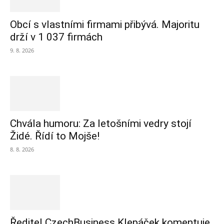
Obcí s vlastními firmami přibývá. Majoritu
drží v 1 037 firmách
9. 8. 2026
Chvála humoru: Za letošními vedry stojí
Židé. Řídí to Mojše!
8. 8. 2026
Ředitel CzechBusiness Klepáček komentuje