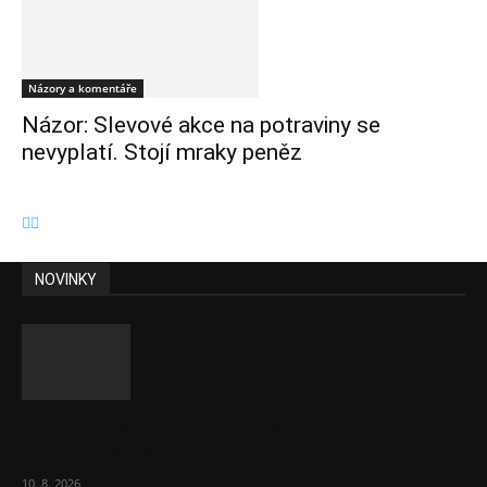
Názory a komentáře
Názor: Slevové akce na potraviny se
nevyplatí. Stojí mraky peněz
NOVINKY
Veřejné investice do ústavní péče jsou
nadprůměrné a nevyvážené
10. 8. 2026