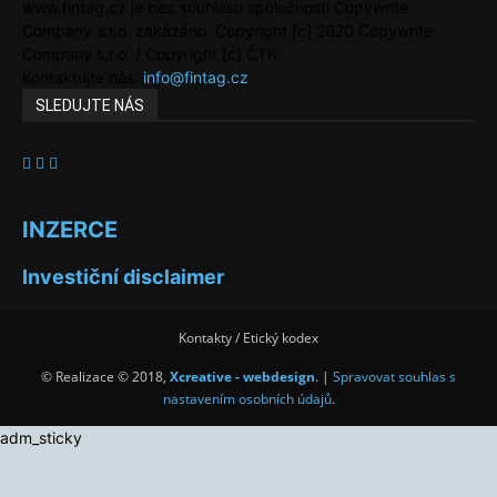
www.fintag.cz je bez souhlasu společnosti Copywrite
Company s.r.o. zakázáno. Copyright [c] 2020 Copywrite
Company s.r.o. / Copyright [c] ČTK.
Kontaktujte nás:
info@fintag.cz
SLEDUJTE NÁS
INZERCE
Investiční disclaimer
Kontakty / Etický kodex
© Realizace © 2018,
Xcreative - webdesign
. |
Spravovat souhlas s
nastavením osobních údajů
.
adm_sticky