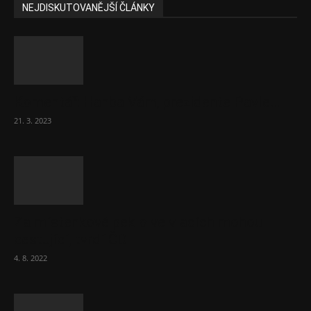
NEJDISKUTOVANĚJŠÍ ČLÁNKY
Komentář: Hanba Vám, prezidente Pavle…
21. 3. 2023
Za místenkové peklo ve vlacích mohou
cestující, tvrdí ČD
4. 8. 2022