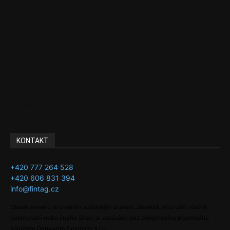
EU
Podcasty
Finance
Byznys
Investice
Ke kávě a čaji
Adman´s Choice
KONTAKT
+420 777 264 528
+420 606 831 394
info@fintag.cz
Obsah serveru je chráněn autorským právem. Jakékoli jeho užití včetně
publikování nebo jiného šíření je zakázáno bez předchozího písemného
souhlasu Copywrite Company s.r.o.