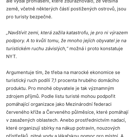
ale vydal prohlášení, které zdůrazňovalo, že většina
země, včetně některých částí postižených ostrovů, jsou
pro turisty bezpečné.
„Navštívit zemi, která zažila katastrofu, je pro ni výrazem
podpory. A to kvůli tomu, že mnoho jejích obyvatel je na
turistickém ruchu závislých,“
možná i proto konstatuje
NYT.
Argumentuje tím, že třeba na marocké ekonomice se
turistický ruch podílí 7,1 procenta hrubého domácího
produktu. Pro mnohé obyvatele je tak významným
zdrojem příjmů. Podle listu turisté mohou podpořit
pomáhající organizace jako Mezinárodní federaci
červeného kříže a Červeného půlměsíce, které pomáhají
v zasažených oblastech. Anebo prostřednictvím nadací,
které organizují sbírky na nákup potravin, nouzových
přístřešků, pitné vody a lékařskou pomoc pro místní. A