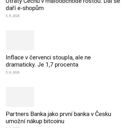
Útraty Čechů v maloobchodě rostou. Dál se
daří e-shopům
5. 8. 2026
Inflace v červenci stoupla, ale ne
dramaticky. Je 1,7 procenta
5. 8. 2026
Partners Banka jako první banka v Česku
umožní nákup bitcoinu