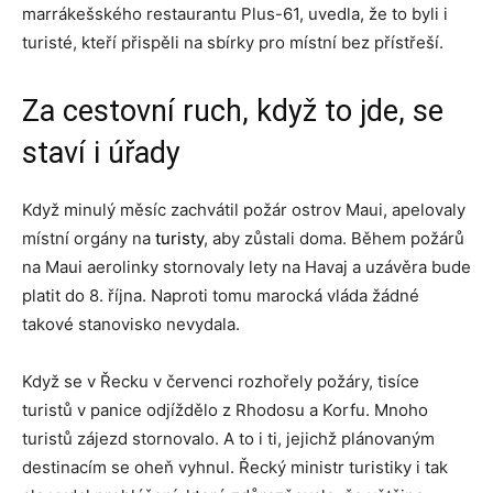
marrákešského restaurantu Plus-61, uvedla, že to byli i
turisté, kteří přispěli na sbírky pro místní bez přístřeší.
Za cestovní ruch, když to jde, se
staví i úřady
Když minulý měsíc zachvátil požár ostrov Maui, apelovaly
místní orgány na
turisty
, aby zůstali doma. Během požárů
na Maui aerolinky stornovaly lety na Havaj a uzávěra bude
platit do 8. října. Naproti tomu marocká vláda žádné
takové stanovisko nevydala.
Když se v Řecku v červenci rozhořely požáry, tisíce
turistů v panice odjíždělo z Rhodosu a Korfu. Mnoho
turistů zájezd stornovalo. A to i ti, jejichž plánovaným
destinacím se oheň vyhnul. Řecký ministr turistiky i tak