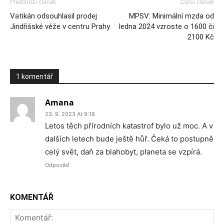
Předchozí článek
Další článek
Vatikán odsouhlasil prodej
MPSV: Minimální mzda od
Jindřišské věže v centru Prahy
ledna 2024 vzroste o 1600 či
2100 Kč
1 komentář
Amana
23. 9. 2023 At 9:18
Letos těch přírodních katastrof bylo už moc. A v
dalších letech bude ještě hůř. Čeká to postupně
celý svět, daň za blahobyt, planeta se vzpírá.
Odpověď
KOMENTÁŘ