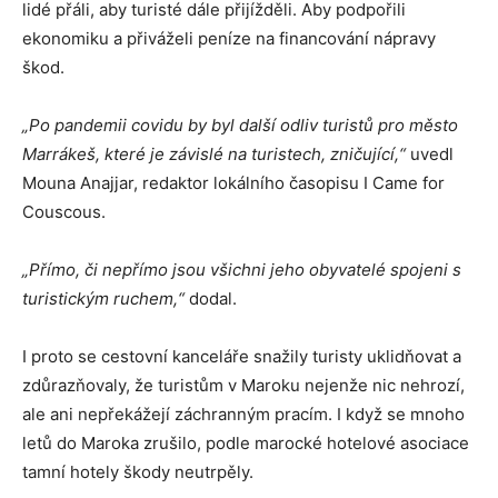
lidé přáli, aby turisté dále přijížděli. Aby podpořili
ekonomiku a přiváželi peníze na financování nápravy
škod.
„Po pandemii covidu by byl další odliv turistů pro město
Marrákeš, které je závislé na turistech, zničující,“
uvedl
Mouna Anajjar, redaktor lokálního časopisu I Came for
Couscous.
„Přímo, či nepřímo jsou všichni jeho obyvatelé spojeni s
turistickým ruchem,“
dodal.
I proto se cestovní kanceláře snažily turisty uklidňovat a
zdůrazňovaly, že turistům v Maroku nejenže nic nehrozí,
ale ani nepřekážejí záchranným pracím. I když se mnoho
letů do Maroka zrušilo, podle marocké hotelové asociace
tamní hotely škody neutrpěly.