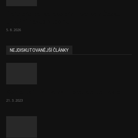
Partners Banka jako první banka v Česku
umožní nákup bitcoinu
5. 8. 2026
NEJDISKUTOVANĚJŠÍ ČLÁNKY
Komentář: Hanba Vám, prezidente Pavle…
21. 3. 2023