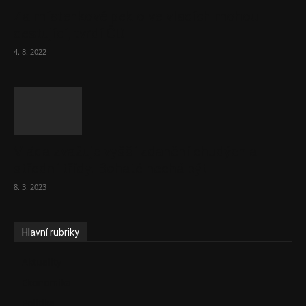
Za místenkové peklo ve vlacích mohou
cestující, tvrdí ČD
4. 8. 2022
Vláda zvažuje vyšší zdanění chudých a
střední třídy. Bohaté nechá být
8. 3. 2023
Hlavní rubriky
Aktuality
Ekonomika
Politika