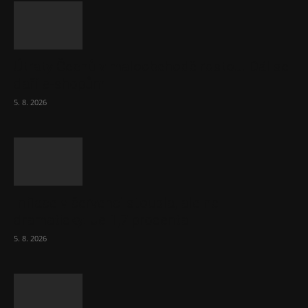
Útraty Čechů v maloobchodě rostou. Dál se
daří e-shopům
5. 8. 2026
Inflace v červenci stoupla, ale ne
dramaticky. Je 1,7 procenta
5. 8. 2026