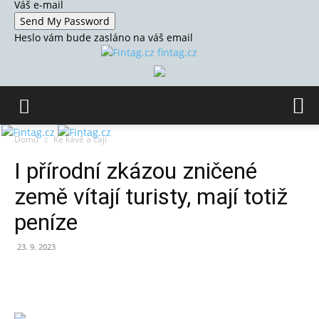
Váš e-mail
Heslo vám bude zasláno na váš email
fintag.cz
Domů
Ke kávě a čaji
I přírodní zkázou zničené
země vítají turisty, mají totiž
peníze
23. 9. 2023