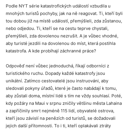
Podle NYT série katastrofických událostí vzbudila u
mnohých turistů pochyby, jak na ně reagovat. Ti, kteří byli
tou dobou již na místě událostí, přemýšleli, zda zůstanou,
nebo odjedou. Ti, kteří se na cestu teprve chystali,
přemýšleli, zda dovolenou nezrušit. A je vůbec vhodné,
aby turisté jezdili na dovolenou do míst, která postihla
katastrofa. A kde probíhají záchranné práce?
Odpověď není vůbec jednoduchá, říkají odborníci z
turistického ruchu. Dopady každé katastrofy jsou
unikátní. Zatímco cestovatelé jsou instruováni, aby
sledovali pokyny úřadů, které je často nabádají k tomu,
aby zůstali doma, místní lidé s tím ne vždy souhlasí. Poté,
kdy požáry na Maui v srpnu zničily většinu města Lahaina
a zapříčinily smrt nejméně 115 lidí, obyvatelé ostrova,
kteří jsou závislí na penězích od turistů, se dožadovali
jejich další přítomnosti. To i ti, kteří oplakávali ztráty