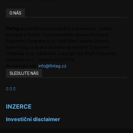
O NÁS
FinTag.cz
přináší aktuální zprávy z ekonomiky, politiky,
byznysu a financí. Provozovatelem serveru FinTag je
Copywrite Company s.r.o. Další šíření obsahu serveru
www.fintag.cz je bez souhlasu společnosti Copywrite
Company s.r.o. zakázáno. Copyright [c] 2020 Copywrite
Company s.r.o. / Copyright [c] ČTK.
Kontaktujte nás:
info@fintag.cz
SLEDUJTE NÁS
INZERCE
Investiční disclaimer