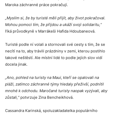
Maroka záchranné práce pokračují.
„Myslím si, že by turisté měli přijít, aby život pokračoval.
Mohou pomoci tím, že přijdou a ukáží svoji solidaritu,“
říká průvodkyně v Marrákeši Hafida Hdoubaneová.
Turisté podle ní volali a stornovali své cesty s tím, že se
necítí na to, aby trávili prázdniny v zemi, kterou postihlo
takové neštěstí. Ale místní lidé to podle jejích slov vidí
docela jinak.
„Ano, pohled na turisty na Maui, kteří se opalovali na
pláži, zatímco záchranné týmy hledaly přeživší, podnítil
mnohé k odchodu. Maročané turisty naopak vyzývali, aby
zůstali,“
potvrzuje Zina Bencheikhová.
Cassandra Karinská, spoluzakladatelka populárního