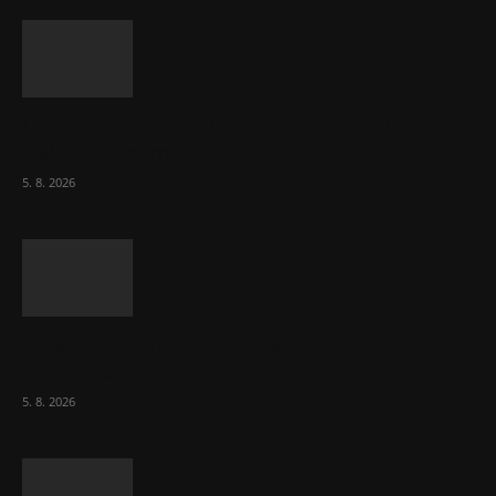
Útraty Čechů v maloobchodě rostou. Dál se
daří e-shopům
5. 8. 2026
Inflace v červenci stoupla, ale ne
dramaticky. Je 1,7 procenta
5. 8. 2026