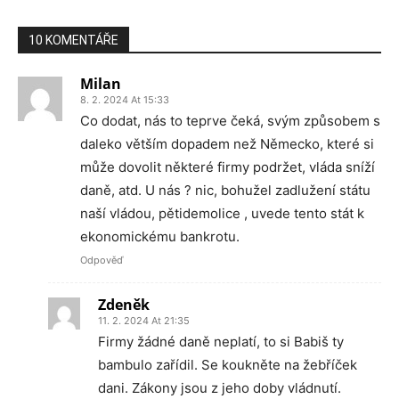
10 KOMENTÁŘE
Milan
8. 2. 2024 At 15:33
Co dodat, nás to teprve čeká, svým způsobem s
daleko větším dopadem než Německo, které si
může dovolit některé firmy podržet, vláda sníží
daně, atd. U nás ? nic, bohužel zadlužení státu
naší vládou, pětidemolice , uvede tento stát k
ekonomickému bankrotu.
Odpověď
Zdeněk
11. 2. 2024 At 21:35
Firmy žádné daně neplatí, to si Babiš ty
bambulo zařídil. Se koukněte na žebříček
dani. Zákony jsou z jeho doby vládnutí.