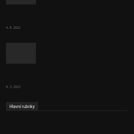
Za místenkové peklo ve vlacích mohou
cestující, tvrdí ČD
4. 8. 2022
Vláda zvažuje vyšší zdanění chudých a
střední třídy. Bohaté nechá být
8. 3. 2023
Hlavní rubriky
Aktuality
Ekonomika