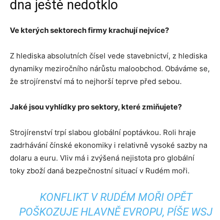
dna ještě nedotklo
Ve kterých sektorech firmy krachují nejvíce?
Z hlediska absolutních čísel vede stavebnictví, z hlediska
dynamiky meziročního nárůstu maloobchod. Obáváme se,
že strojírenství má to nejhorší teprve před sebou.
Jaké jsou vyhlídky pro sektory, které zmiňujete?
Strojírenství trpí slabou globální poptávkou. Roli hraje
zadrhávání čínské ekonomiky i relativně vysoké sazby na
dolaru a euru. Vliv má i zvýšená nejistota pro globální
toky zboží daná bezpečnostní situací v Rudém moři.
KONFLIKT V RUDÉM MOŘI OPĚT
POŠKOZUJE HLAVNĚ EVROPU, PÍŠE WSJ