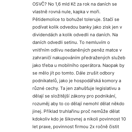
OSVČ? No 1,6 mld Kč za rok na daních se
vlastně rovná nule, kapka v moři.
Pětidemolice to bohužel toleruje. Stačí se
podívat kolik odvedou banky jako zisk jen v
dividendách a kolik odvedli na daních. Na
daních odvedli setinu. To nemluvím o
vnitřním odlivu nedaněných peněz matce v
zahraničí nakupováním předražených služeb
jako třeba u mobilního operátora. Naopak by
se mělo jít po tomto. Dále zrušit odbory
podnikatelů, jako je hospodářská komory a
různé cechy. Ta jen zahušťuje legislativu a
dělají se složitější zákony pro podnikání,
rozuměj aby to co dělají nemohl dělat někdo
jinej. Příklad truhlařinu proč nemůže dělat
kdokoliv kdo je šikovnej a nikoli povinnost 10
let praxe, povinnost firmou 2x ročně čistit