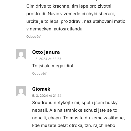
Cim drive to krachne, tim lepe pro zivotni
prostredi. Navic v zemedelci chybi sberaci,
urcite je to lepsi pro zdravi, nez utahovani matic
v nemeckem autosrotlandu.
Odpověď
Otto Janura
1. 3. 2024 At 22:25
To jsi ale mega idiot
Odpověď
Giomek
5. 3. 2024 At 21:44
Soudruhu netykejte mi, spolu jsem husky
nepasli. Ale na stranicke schuzi jste se to
neucili, chapu. To musite do zeme zaslibene,
kde muzete delat otroka, tzn. rajch nebo