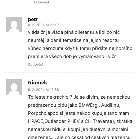
Odpověď
petr
8. 2. 2024 At 22:07
vláda čr je vláda plná diletantu a lidí co nic
neumějí a dané tematice na jejich resortu
vůbec nerozumí když k tomu přidáte nejhoršího
premiera všech dob je vymalováno i v čr
Odpověď
Giomek
9. 2. 2024 At 12:56
To jeste nekrachlo ? Ja se divim, ze nemeckou
predrazenou bidu jako BMWErgl, Audilinu,
Porpchc apod si jeste nekdo kupuje (ano mam
I-PACE,Outlander PHEV a CH Traverse), zkratka
nemeckou bidu si koupi jen dusevni a moralni
omezenec…, ale co cekat od ceskych mezencu