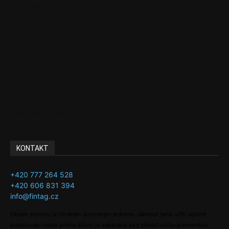
Politika
EU
Podcasty
Finance
Byznys
Investice
Ke kávě a čaji
Adman´s Choice
KONTAKT
+420 777 264 528
+420 606 831 394
info@fintag.cz
Obsah serveru je chráněn autorským právem. Jakékoli jeho užití včetně
publikování nebo jiného šíření je zakázáno bez předchozího písemného