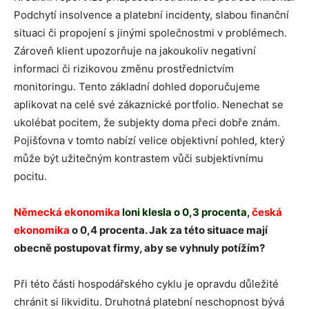
Podchytí insolvence a platební incidenty, slabou finanční
situaci či propojení s jinými společnostmi v problémech.
Zároveň klient upozorňuje na jakoukoliv negativní
informaci či rizikovou změnu prostřednictvím
monitoringu. Tento základní dohled doporučujeme
aplikovat na celé své zákaznické portfolio. Nenechat se
ukolébat pocitem, že subjekty doma přeci dobře znám.
Pojišťovna v tomto nabízí velice objektivní pohled, který
může být užitečným kontrastem vůči subjektivnímu
pocitu.
Německá ekonomika
loni klesla o 0,3 procenta
,
česká
ekonomika
o 0,4 procenta.
Jak za této situace mají
obecně postupovat firmy, aby se vyhnuly potížím?
Při této části hospodářského cyklu je opravdu důležité
chránit si likviditu. Druhotná platební neschopnost bývá