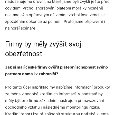
nedosahujeme úrovní, na které jsme byli zvyklí ještě před
covidem. Vrchol zhoršování platební morálky nicméně
nastane až s opětovným oživením, vrchol insolvencí se
zpožděním dokonce až po něm. Proto jsme připraveni i
na horší scénáře.
Firmy by měly zvýšit svoji
obezřetnost
Jak si mají české firmy ověřit platební schopnost svého
partnera doma i v zahraničí?
Pro tento účel například my nabízíme informační produkty
zejména v podobě kreditních informací. V podstatě by
měly být pro firmu základním nástrojem při navazování
obchodního vztahu i následnému monitoringu rizika.
Kreditní report lze přizpůsobit strukturou potřebě klienta.