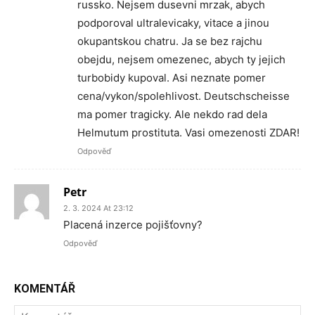
russko. Nejsem dusevni mrzak, abych
podporoval ultralevicaky, vitace a jinou
okupantskou chatru. Ja se bez rajchu
obejdu, nejsem omezenec, abych ty jejich
turbobidy kupoval. Asi neznate pomer
cena/vykon/spolehlivost. Deutschscheisse
ma pomer tragicky. Ale nekdo rad dela
Helmutum prostituta. Vasi omezenosti ZDAR!
Odpověď
Petr
2. 3. 2024 At 23:12
Placená inzerce pojišťovny?
Odpověď
KOMENTÁŘ