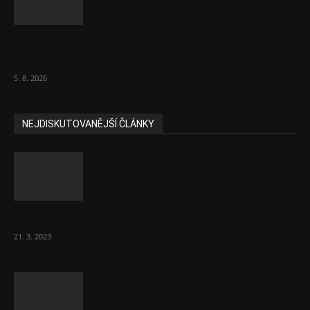
Partners Banka jako první banka v Česku
umožní nákup bitcoinu
5. 8. 2026
NEJDISKUTOVANĚJŠÍ ČLÁNKY
Komentář: Hanba Vám, prezidente Pavle…
21. 3. 2023