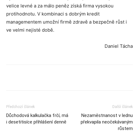
velice levné a za málo peněz získá firma vysokou
protihodnotu. V kombinaci s dobrým kredit
managementem umožní firmě zdravě a bezpečně růst i
ve velmi nejisté době.
Daniel Tácha
Předchozí článek
Další článek
Důchodová kalkulačka frčí, má
Nezaměstnanost v lednu
i desetitisíce přihlášení denně
překvapila neočekávaným
růstem